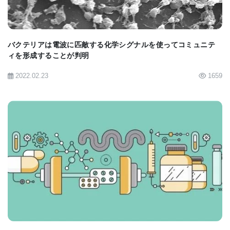
であるBenhur Lee医学博士は、SARS-CoV-1と
SARS-CoV-2の違いは、各ウイルスが活性化および
拡散するために必要な余分なタンパク質に起因して
バクテリアは電波に匹敵する化学シグナルを使ってコミュニテ
いる可能性が高いと述べている。 両方のウイルスは
ィを形成することが判明
ACE2受容体を介して細胞にドッキングするが、その
2022.02.23
1659
遺伝物質が感染した細胞に侵入できるようにウイル
スを分解するために別のタンパク質が必要だ。 元の
SARSウイルスに必要な追加のタンパク質は肺組織
にのみ存在するが、SARS-CoV-2が活性化するタン
パク質はすべての細胞、特に内皮細胞に存在する。
BIOMARKET JP
「SARS-CoV-1では、それを切断するために必要な
タンパク質は肺環境にのみ存在する可能性が高く、
そこで複製することができる。 私の知る限りでは、