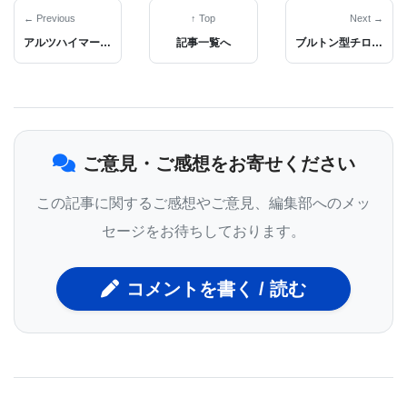
の感染症で通常見られない現象だ。」
← Previous
↑ Top
Next →
アルツハイマー病の早期疾患診断、疾患モニタリング、創薬の有効化に役立つ、有毒なアミロイドベータオリゴマーを検出定量する抗体が開発された
記事一覧へ
ブルトン型チロシンキナーゼ阻害剤はアナフィラキシーを防ぐ最初の薬になるかもしれない
「出現しているすべてのデータをまとめ始めた場
合、このウイルスはおそらく血管指向性ウイルスで
あることがわかる。つまり、それは血管に影響を及
ご意見・ご感想をお寄せください
ぼす」とブリガムアンドウーマンズのメディカルデ
ィレクターでありボストンの病院心臓血管センター
この記事に関するご感想やご意見、編集部へのメッ
のMandeep Mehra医師は述べている。
セージをお待ちしております。
2020年4月20日にThe Lancetのオンラインで発表さ
れた
論文
で、Mehra博士とそのチームは、SARS-
コメントを書く / 読む
CoV-2ウイルスが血管の内側を覆う内皮細胞に感染
する可能性があることを発見した。
内皮細胞は心血管系を保護し、血液凝固から免疫反