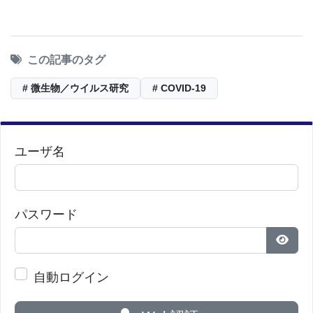
する。
コロンビア大学アービングメディカルセンター
この記事のタグ
（CUIMC）の介入心臓病専門医であるSanjum Sethi
# 微生物／ウイルス研究
# COVID-19
医学博士は、次のように述べている。 「それが混乱
した場合、それが潜在的に血栓形成を促進するかも
しれない理由がわかるだろう。」
ユーザ名
内皮障害は、COVID-19を持つ人々の心血管障害と
一見自然発生的な心臓発作の高率を説明するかもし
パスワード
れない。 内皮細胞の損傷は血管に炎症を引き起こ
し、それによって蓄積されたプラークが破裂し、心
パス
臓発作を引き起こす可能性がある。 これは、血管内
自動ログイン
にプラークがあり、通常は安定したままであるか、