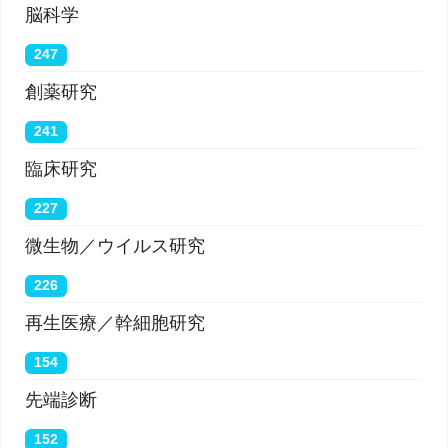
脳科学
それらを端から押し出し、深刻な問題を引き起こす
247
可能性がある。この理論は、多くのCOVID-19患者
創薬研究
が、よりよく呼吸するのを助けるのに換気装置が役
立たないことが多い理由の謎を解決することもでき
241
る。 換気装置が役立つ肺への空気の移動は、方程式
臨床研究
の一部にすぎない。 血液中の酸素と二酸化炭素の交
227
換は、体の残りの部分に酸素を供給するのと同じく
微生物／ウイルス研究
らい重要であり、そのプロセスは肺の機能している
226
血管に依存している。
再生医療／幹細胞研究
「完全な酸素交換に必要な血管内に血栓がある場
154
合、たとえ気道に空気を出し入れしている場合で
先端診断
も、循環がブロックされている場合、機械的換気サ
152