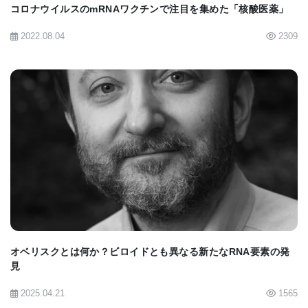
コロナウイルスのmRNAワクチンで注目を集めた「核酸医薬」
それは実際に全身性になるわけではない」とLee 博
士は言う。 「SARS-CoV-2は
furin
と呼ばれるタンパ
2022.08.04
2309
ク質によって切断される。furinは我々のすべての細
胞に存在しているため、ユビキタスだ。」
内皮損傷はSARS-CoV-2の奇妙な症状を説明できた
BIOMARKET JP
血管の感染は、血栓の発生率が高いなど、新規コロ
ナウイルスの奇妙な傾向の多くを説明する。 内皮細
胞は、凝固システムをオンまたはオフにするタンパ
ク質を送り出すことにより、血餅形成を調節するの
オベリスクとは何か？ビロイドとも異なる新たなRNA要素の発
に役立ちます。 細胞はまた、血液がスムーズに流
見
れ、血管壁の粗い端に引っかかることがないように
2025.04.21
1565