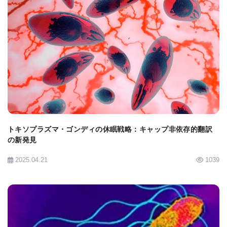
類を見ない呼吸器ウイルス
BIOMARKET JP
SARS-CoV-2は、鼻と喉の気道を覆う細胞の表面に
存在するACE2（アンジオテンシン変換酵素2）受容
体を介して体内に入ると考えられている。 ウイルス
トキソプラズマ・ゴンディの休眠戦略：キャップ非依存的翻訳
は肺に入ると、肺胞である肺胞から、ACE2受容体も
の新発見
豊富な血管に移動するように見える。
2025.04.21
1039
「ウイルスは肺に入り、肺組織を破壊し、人々は咳
を始める。 肺組織が破壊されると、血管が壊れる」
とMehra博士は説明する。 「その後、内皮細胞に続