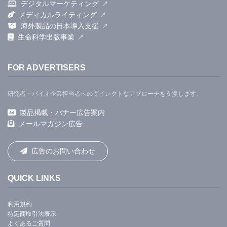
デジタルマーケティング
メディカルライティング
だ。
海外製品の日本導入支援
生命科学出版事業
「これらのその他のウイルスで凝固が起こる傾向が
いくらか高まっていると我々は考えている。 炎症は
FOR ADVERTISERS
一般的にそれを促進すると思う」とSethi博士は言
研究者・バイオ企業担当者へのダイレクトなアプローチを支援します。
う。 「これはSARS-CoV-2独特なのか、それとも感
製品掲載・バナー広告案内
染がそれほど深刻だからというだけのことなのか？
メールマガジン広告
これらはすべて本当に良い質問だと思うが、残念な
がらまだ答えはない。」
広告のお問い合わせ
QUICK LINKS
事例として、Sethi博士は、2020年4月にコロンビア
のアービングメディカルセンター（CUIMC）で肺塞
利用規約
特定商取引法表示
栓症対応チームのディレクターとして受け取った肺
よくあるご質問