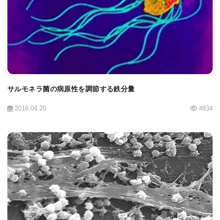
いて内皮細胞への感染が始まり、局所的な免疫反応
BIOMARKET JP
が生じ、内皮が炎症を起こす。」
血球に感染し、体内を循環する呼吸器ウイルスは、
ほとんど前代未聞だ。 H1N1のようなインフルエン
サルモネラ菌の病原性を調節する鉄分量
ザウイルスがこれを行うことは知られておらず、元
のSARSウイルス（SARS-CoV-1）、現在の感染症の
2016.04.20
4834
姉妹コロナウイルスは、肺を越えて広がらなかっ
た。 エボラやデング熱などの他の種類のウイルス
は、内皮細胞を損傷する可能性があるが、通常は肺
に感染するウイルスとは大きく異なる。
BIOMARKET JP
マウントシナイのアイカーン医学部の微生物学教授