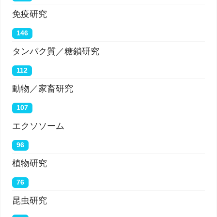
ポートの利点はすべて妨げられる。 」とLi 博士は言
免疫研究
う。
146
タンパク質／糖鎖研究
William Li 博士が共著者である、2020年5月21日に
ニューイングランド・ジャーナル・オブ・メディシ
112
ン
のオンラインで公開された新しい論文には、
動物／家畜研究
COVID-19で死亡した人々の肺の内皮細胞における
107
血栓と感染の広範な証拠が示されている。 これは、
エクソソーム
肺の血栓が9倍少ないH1N1で亡くなった人々とはま
96
ったく対照的だった。 COVID-19肺では血管の構造
植物研究
さえ異なっていて、元の血管が損傷した後に形成さ
れた可能性のある多くの新しい枝があった。 5月21
76
日のNEJMの論文は、「Covid-19における肺血管内
昆虫研究
皮炎、血栓症、および血管新生（Pulmonary