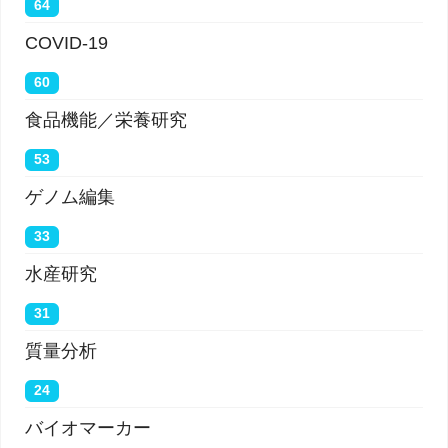
64
Vascular Endothelialitis, Thrombosis, and
COVID-19
Angiogenesis in Covid-19.）」と題されている。
60
食品機能／栄養研究
「我々はいたるところに血栓を見た」とLi博士は言
う。 「ガムボールマシンを充填するように、内皮細
53
胞を充填するウイルス粒子を観察していた。 内皮細
ゲノム編集
胞が膨張し、細胞膜が破壊され始め、損傷した内皮
33
の層を持っていた。」
水産研究
最後に、血管の感染は、ウイルスが体内を移動して
31
他の臓器に感染する方法である可能性があり、これ
質量分析
は呼吸器感染症の典型ではない。
24
「内皮細胞は循環システム全体をつなぎ、60,000マ
バイオマーカー