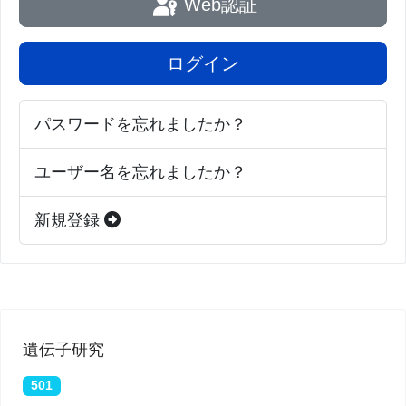
Web認証
薬物で制御されている可能性がある場合、突然心臓
発作のリスクが非常に高くなることを意味する。
ログイン
「炎症と内皮機能障害は、プラーク破裂を促進す
パスワードを忘れましたか？
る」とSethi博士は言う。 「内皮機能障害は、より
悪い心臓転帰、特に心筋梗塞や心臓発作に関連して
ユーザー名を忘れましたか？
いる。」
新規登録
血管の損傷は、高血圧、高コレステロール、糖尿
病、心臓病などの既存の状態にある人々が、肺に感
染するはずのウイルスによる深刻な合併症のリスク
が高い理由を説明することもできる。 これらの疾患
遺伝子研究
はすべて内皮細胞の機能不全を引き起こし、感染に
501
よって引き起こされる血管の追加の損傷や炎症は、