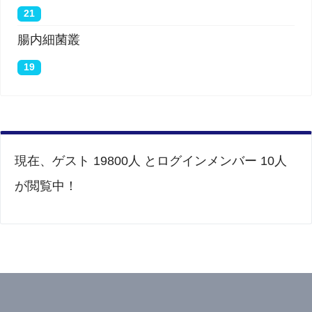
イルに相当する血管を我々の体全体に結び付けてい
21
る。」とLi博士は述べている。 「これは、COVID-
腸内細菌叢
19が脳、心臓、COVIDのつま先に影響を与えること
19
ができる1つの方法だ。SARS-CoV-2は、内皮細胞を
介してそれ自体を運ぶのか、またはこの方法で血流
に入るのか？ その答えは分からない。」
現在、ゲスト 19800人 とログインメンバー 10人
Mehra博士は、COVID-19を持つ約9,000人を対象と
が閲覧中！
した別の
論文
で、スタチンとACE阻害剤の使用が生
存率の向上に関連していることを示した。 このオー
プンアクセス論文は、2020年5月1日にニューイング
ランド・ジャーナル・オブ・メディシンでオンライ
ンで公開され、「心血管疾患、薬物療法、および
Covid-19の死亡率（Cardiovascular Disease, Drug