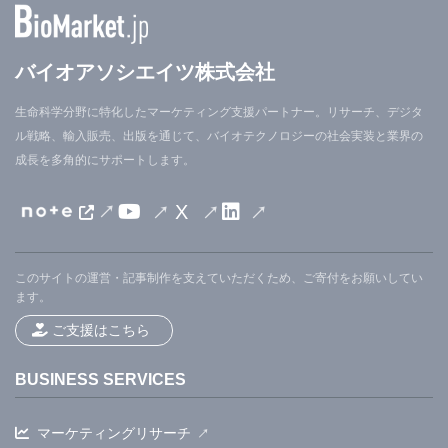
Therapy, and Mortality in Covid-19.）」と題されて
いる。
バイオアソシエイツ株式会社
生命科学分野に特化したマーケティング支援パートナー。リサーチ、デジタ
COVID-19が血管疾患である場合、最良の抗ウイル
ル戦略、輸入販売、出版を通じて、バイオテクノロジーの社会実装と業界の
ス療法は抗ウイルス療法ではない可能性がある
成長を多角的にサポートします。
X
別の理論は、他の臓器の血液凝固と症状は、過剰反
応性の免疫反応による身体の炎症、いわゆる「サイ
このサイトの運営・記事制作を支えていただくため、ご寄付をお願いしてい
トカインストーム」によって引き起こされるという
ます。
ものだ。 この炎症反応は他の呼吸器疾患や肺炎の重
ご支援はこちら
症例で発生する可能性があるため、血栓、心臓の合
BUSINESS SERVICES
併症、神経症状の最初の報告では警報が鳴らなかっ
た。 ただし、Covid-19で見られる問題の大きさは、
マーケティングリサーチ
他の呼吸器感染症で発生する炎症を超えているよう