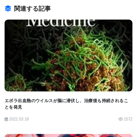
応まですべてに影響を与えるタンパク質を放出す
関連する記事
る。 ランセット紙では、科学者たちはCOVID-19を
持つ人々の肺、心臓、腎臓、肝臓、腸の内皮細胞へ
の損傷を示した。 このLancetの論文は、「COVID-
19における内皮細胞感染と内皮炎（Endothelial Cell
Infection and Endotheliitis in COVID-19.）」と題さ
BIOMARKET JP
れている。
「分かりつつあるコンセプトは、これは呼吸器疾患
だけではないということだ。 これはもともと呼吸器
疾患だが、実際には血管系の関与によって人々を殺
エボラ出血熱のウイルスが脳に潜伏し、治療後も持続されるこ
とを発見
すのは血管疾患だ」とMehra博士は述べている。
2022.03.18
1572
血球に感染し、体内を循環する呼吸器ウイルスは、
ほとんど前代未聞だ。