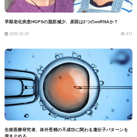
「このアプローチのもう一つの特筆すべき利点は、
そのシンプルさだ」とビア教授は述べている。
早期老化疾患HGPSの脂肪減少、原因は2つのmiRNAか？
2026.02.26
471
「突然変異を伴う完全なDNA切断をしばしば作り出
すCas9とは異なり、非常に少ない構成要素に依存
し、DNAニックは"ソフト"なのだ。もし、ホモログ
間ペアリングを促進するか、ニック特異的修復プロ
セスを最適化することによって、そのような事象の
BIOMARKET JP
頻度を増やすことが出来るなら、そのような戦略
は、多数の優性またはトランスヘテロ接合性の疾患
原因変異を修正するために利用されるだろう。」と
ロイ博士は述べている。
生殖医療研究者、体外受精の不成功に関わる遺伝子パターンを
[
News release
] [
Science Advances article
]
突き止める