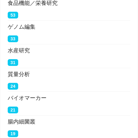
食品機能／栄養研究
53
ゲノム編集
33
水産研究
31
質量分析
24
バイオマーカー
21
腸内細菌叢
19