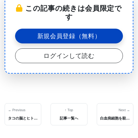
この記事の続きは会員限定で
るために、CRISPR遺伝子編集ツールを採用した。
す
「健全な変異体は、変異体DNAを切断した後、細胞
新規会員登録（無料）
の修復機構によって欠陥のある変異を修正するため
に使用することができる。驚くべきことに、これは
ログインして読む
単純で無害なニックによってさらに効率的に達成で
きる。」と、この研究の主執筆者のギチャード博士
は述べている。
研究チームは、ミバエを用い、目の色素の産生によ
って「相同染色体テンプレート修復」（HTR）を可
← Previous
↑ Top
Next →
視化できる変異体を設計した。このような変異体
タコの脳とヒトの脳は同じジャンピング遺伝子を持つことが発見された。無脊椎動物の驚くべき知能を分子的類似性から説明。
記事一覧へ
白血病細胞を殺す新しい化合物を発見。ミトコンドリアを標的とした化学療法の可能性を示す。
は、当初、目が全体的に白かった。これは、細胞の