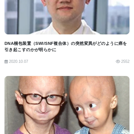
これは、ガイドRNAがCRISPRシステムに遺伝子の
望ましくない変異体を切断し、好ましいバージョン
の遺伝子に置き換えるよう指示するもので、遺伝子
ドライブの原理を発展させた「allelic-drives」によ
DNA梱包装置（SWI/SNF複合体）の突然変異がどのように癌を
る精密編集のこれまでの研究成果を発展させたもの
引き起こすのかが明らかに
である。
2020.10.07
2552
この研究の大きな特徴は、ニッカーゼを用いたシス
テムでは、従来のCas9を用いたCRISPR編集で知ら
れているようなオンターゲットおよびオフターゲッ
トの変異がはるかに少ないということである。ま
た、ニッカーゼの成分を数日間にわたってゆっくり
BIOMARKET JP
と継続的に投与することで、1回だけ投与するよりも
有益であることが証明されたとしている。