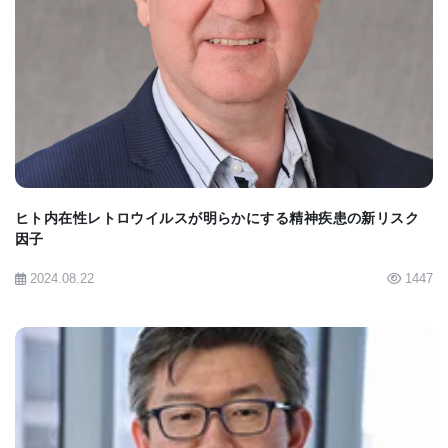
た。
BIOMARKET JP
「このニッカーゼがこれほど上手く機能するとは信
じられなかった。この新しいシステムの汎用性は、
哺乳類の遺伝子変異を修復するモデルとして役立つ
可能性がある」とロイ博士は指摘している。
ヒト内在性レトロウイルスが明らかにする精神疾患の新リスク
「このプロセスがヒトの細胞にどのように適用され
因子
るのか、また、どのような遺伝子にも適用できるの
2024.08.22
1447
か、まだ分かっていない。ヒトの染色体が持つ病気
の原因となる突然変異を効率よくHTRするために
は、何らかの調整が必要かもしれない。」とギチャ
ード博士は述べている。
BIOMARKET JP