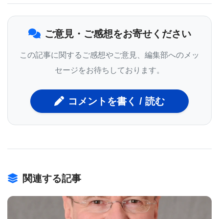
DNA修復機構が、もう一方の染色体から取り出した
機能的なDNAを使って突然変異を修復したことを示
ご意見・ご感想をお寄せください
すものである。
この記事に関するご感想やご意見、編集部へのメッ
そこで研究チームは、この新しいシステムを、DNA
セージをお待ちしております。
の両鎖ではなく片方の鎖だけを標的とする「ニッカ
ーゼ」と呼ばれるCas9の変異体でテストした。その
コメントを書く / 読む
結果、驚くべきことに、このニッカーゼでも、変異
していない健康なハエとほぼ同レベルの赤目の色を
回復できることが判明した。ニッカーゼによる修復
成功率は50～70%であるのに対し、2本鎖切断型の
Cas9ではわずか20～30%であり、Cas9は頻繁に変
関連する記事
異を生み出し、ゲノム中の他の部位（いわゆるオフ
ターゲット変異）を標的にしていることがわかっ