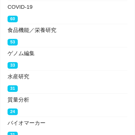
COVID-19
60
食品機能／栄養研究
53
ゲノム編集
33
水産研究
31
質量分析
24
バイオマーカー
21