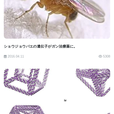
れました。論文のタイトルは「Engineered
BIOMARKET JP
Extracellular Vesicles with Surface FGF21 and
Enclosed miR-223 for Treating Metabolic
Dysfunction-Associated Steatohepatitis（表面に
FGF21を提示し、miR-223を内包させた改変細胞外
小胞による代謝機能障害関連脂肪性肝炎の治療）」
ショウジョウバエの遺伝子がガン治療薬に。
です。
2016.04.11
5308
[
News release
] [
Biomaterials abstract
]
BIOMARKET JP