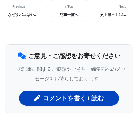
承認が遅れたりしています。このような状況は、よ
← Previous
↑ Top
Next →
なぜタバコはやめられない？脳の「報酬と失望」を司る手綱核の謎に迫る
記事一覧へ
史上最古！1.1億年前の「地獄のアリ」化石をブラジルで発見、驚愕の狩猟方法とは？
り安全で効果的な併用療法戦略の必要性を示してい
ます。
これらの課題に取り組むため、イェ教授の研究チー
ご意見・ご感想をお寄せください
ムは、細胞間のシグナル伝達に重要な役割を果たす
生体由来の粒子である細胞外小胞（エクソソーム）
この記事に関するご感想やご意見、編集部へのメッ
の内部と表面を同時に操作（エンジニアリング）す
セージをお待ちしております。
ることに成功し、病理学的に複雑なMASHの治療に
特化した二機能性の薬剤送達システムを構築しまし
コメントを書く / 読む
た。
エクソソームは、タンパク質、脂質、遺伝物質など
様々な分子を運ぶことができ、体内で自然に生成さ