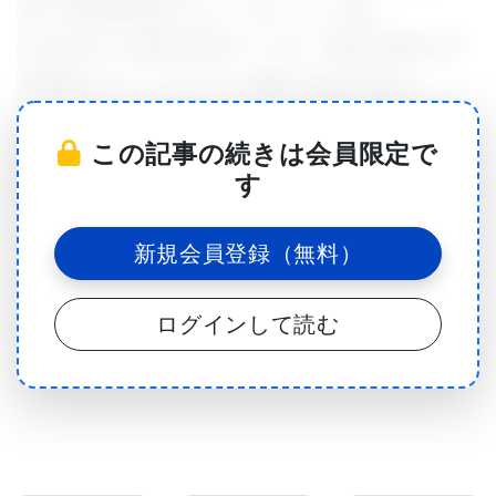
Lee）新生物学科のイェ・ギョンム（Yea
Kyungmoo）教授の研究チームは、韓国の慶北大学
医学部のペク・ムンチャン教授（Baek Moon-
chang）との共同研究により、難治性の代謝性疾患
この記事の続きは会員限定で
である代謝機能障害関連脂肪性肝炎（MASH:
す
metabolic dysfunction-associated steatohepatitis）
を効果的に治療するための、次世代エクソソーム基
新規会員登録（無料）
盤の薬剤送達技術を開発しました。
ログインして読む
MASHは、肥満や糖尿病など様々な代謝性疾患を伴
う複雑な病気であり、既存の治療法は単一の病理メ
カニズムのみを標的とするため、その効果は限定的
でした。いくつかの候補薬は、心血管系の副作用や
長期使用に関する懸念から、臨床試験で失敗したり