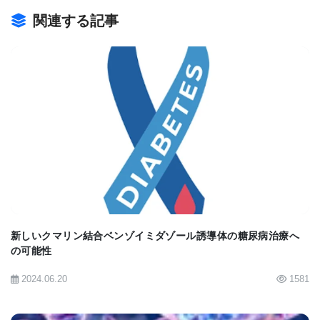
れます。既存の脂質ベースの薬剤送達システム（新
関連する記事
型コロナウイルスワクチンなど）と比較して、生体
適合性が高く、毒性が低く、副作用が少ないため、
有望な次世代の薬剤送達システムと考えられていま
す。
BIOMARKET JP
今回の研究は、MASHの主要な病理メカニズムであ
る代謝異常、炎症、線維化を同時に調節するように
設計されています。具体的には、強力な脂肪燃焼作
用を持つタンパク質である線維芽細胞増殖因子
新しいクマリン結合ベンゾイミダゾール誘導体の糖尿病治療へ
21（FGF21: Fibroblast Growth Factor 21）をエク
の可能性
ソソームの表面に結合させ、内部には炎症と線維化
2024.06.20
1581
の調節に有効なmiRNA-223を封入しました。特に、