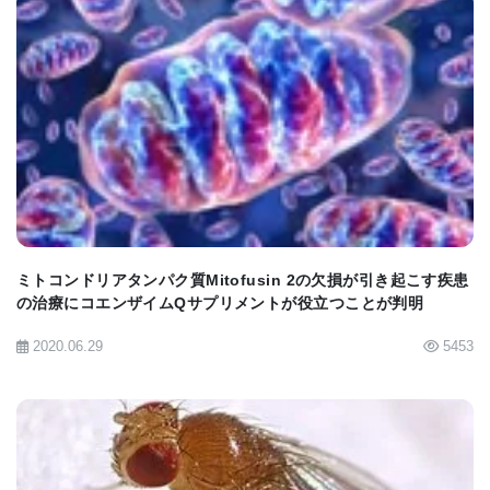
このエクソソームは肝臓組織に特異的に送達される
可能性があり、治療効率を最大化することが期待さ
れます。
BIOMARKET JP
「この研究は、治療が困難な代謝性疾患である
MASHに対して、エクソソームを利用した新しい併
用療法の概念を初めて実証したものです。これは、
既存の治療戦略の限界を克服する可能性に光を当て
ミトコンドリアタンパク質Mitofusin 2の欠損が引き起こす疾患
ています」とイェ教授は述べました。「将来的には
の治療にコエンザイムQサプリメントが役立つことが判明
量産体制を確立し、実際の創薬に繋げたいと考えて
2020.06.29
5453
います。」
この研究成果は、2025年4月3日、生体材料分野にお
ける国際的な主要学術誌『Biomaterials』に掲載さ