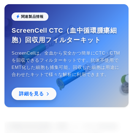
関連製品情報
ScreenCell CTC（⾎中循環腫瘍細
胞）回収⽤フィルターキット
ScreenCellは、全血から安全かつ簡単にCTC・CTM
を回収できるフィルターキットです。抗体不使用で
EMT化した細胞も捕集可能。回収した細胞は用途に
合わせたキットで様々な解析に利用できます。
詳細を見る
大邱慶北科学技術院、総長：イ・クヌ（Kunwoo