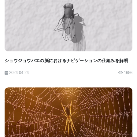
BIOMARKET JP
多様な視覚刺激を翻訳するための高度に専門化され
た遺伝子
この解析は、分子的に記述された網膜神経節細胞タ
イプを特定の構造、機能、および行動応答に関連付
ショウジョウバエの脳におけるナビゲーションの仕組みを解明
けるものだ。 また、接触する脳領域から行動におけ
2024.04.24
1686
る役割まで、個々の網膜神経節細胞タイプがどのよ
うに特殊化されているかも示している。 この発見
は、高度に専門化された神経回路が、多様な視覚刺
激を適切な行動に変換するという脳についての理論
を支持している。
BIOMARKET JP