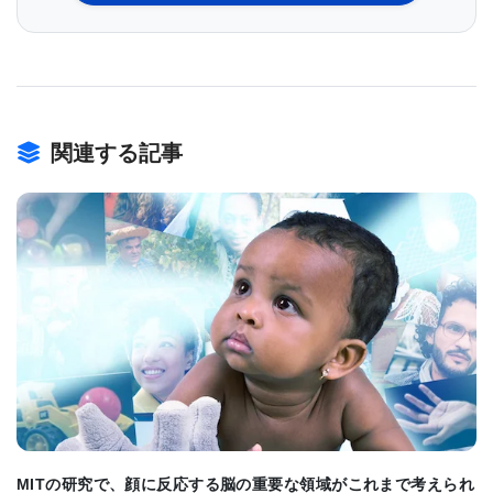
ンスクリプトーム、つまりすべてのアクティブな遺
伝子のパターンを決定し、それによって各細胞に独
自の分子フィンガープリントを割り当てた。
30,000を超える網膜神経節細胞を含む大規模データ
関連する記事
セットの計算分析により、類似性に基づいて少なく
とも32の異なる網膜神経節細胞タイプが特定され
た。 この結果は、2020年12月23日にNeuronのオン
ラインで公開された。 この論文は、「ゼブラフィッ
シュ網膜神経節細胞の分子分類は、遺伝子を細胞型
BIOMARKET JP
に、行動に結び付ける（Molecular Classification of
Zebrafish Retinal Ganglion Cells Links Genes to
Cell Types to Behavior.）」と題されている。
MITの研究で、顔に反応する脳の重要な領域がこれまで考えられ