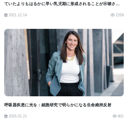
ていたよりもはるかに早い乳児期に形成されることが示唆され
た。
2021.12.14
2259
細胞型特異的遺伝子
この新しい神経細胞タイプのカタログで、科学者は
特定の網膜神経節細胞タイプでのみアクティブな遺
伝子を発見した。 これらの遺伝子と標的ゲノム編集
の助けを借りて、彼らは選択された網膜神経節細胞
タイプへの遺伝的アクセス（それらの構造と機能を
BIOMARKET JP
研究するための前提条件）を得た。
ほぼ透明なゼブラフィッシュでは、網膜神経節細胞
タイプを蛍光標識し、どの脳領域で軸索突起が終了
するかを記録することができた。 網膜神経節細胞タ
呼吸器疾患に光を：細胞研究で明らかになる生命維持反射
イプがどの視覚的詳細を好むかを決定することも可
2025.01.21
801
能だった。 これを行うために、研究者らは魚の幼生