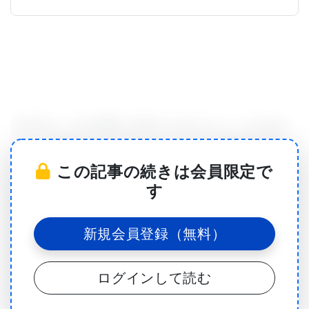
光信号は、目の網膜に衝突する光子によって生成さ
れる。 網膜のニューロンは、これらの印象を収集し
この記事の続きは会員限定で
て処理する。 そうしている間、網膜は重要な詳細に
す
焦点を合わせる：コントラストまたは色はあるか？
小さい物体や大きい物体はあるか？ 何か動いている
新規会員登録（無料）
か？ これらの詳細が除外されると、網膜神経節細胞
がそれらを脳に送り、そこで特定の行動に変換され
ログインして読む
る。 網膜と脳の間の唯一の接続として、網膜神経節
細胞は視覚系の中心的な役割を果たしている。