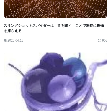
将来
将来的には、分子カタログにより、科学者は他の網
スリングショットスパイダーは「音を聞く」ことで瞬時に獲物
膜神経節細胞タイプを体系的に調査できるようにな
を捕らえる
るだろう。 したがって、この研究は、視覚系の機能
2025.04.13
903
的アーキテクチャの包括的な理解を得るための決定
的な一歩を踏み出したと言える。
[siteimg width=550
BIOMARKET JP
height=550">modules/xelfinder/index.php/view/674/5
1.jpg[/siteimg">