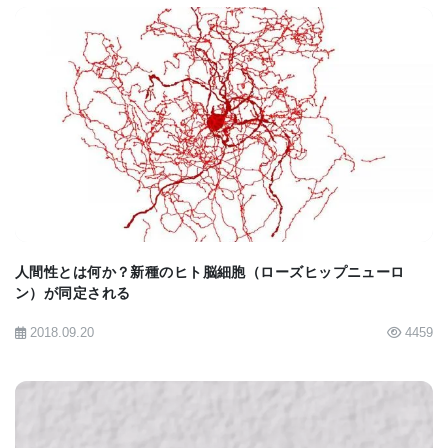
にさまざまな視覚刺激を示し、それらのどれが特定
の細胞タイプを活性化するかを調査した。 たとえ
ば、ある網膜神経節細胞タイプは光に反応したが、
攻撃する捕食者のシミュレーションには反応しなか
BIOMARKET JP
った。
この細胞型が機能しなくなった場合、魚の行動はど
ういう意味なのか？ 通常、魚の幼生は周囲を知覚
し、簡単に餌を見つけることができる明るい環境を
好む。 科学者が上記の細胞タイプの測定光条件を非
人間性とは何か？新種のヒト脳細胞（ローズヒップニューロ
ン）が同定される
アクティブ化すると、魚は好ましい環境に移動する
能力を失った。これは、網膜神経節細胞タイプが光
2018.09.20
4459
に近づくために特に重要であることを明確に示して
いる。