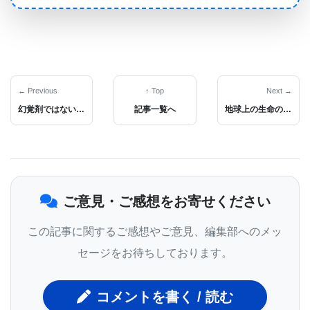
特定の網膜神経節細胞タイプが、脳のさまざまな領
域にさまざまな詳細を送信することはすでに知られ
ていた。 ただし、網膜神経節細胞タイプが分子レベ
ルでどのように異なるか、それぞれの機能は何か、
← Previous
↑ Top
Next →
幻覚剤ではないサイケデリックス薬イボガイン類似体が、依存症、うつ病、その他の精神障害を治療する可能性
記事一覧へ
地球上の生命の起源についてRNAワールド説を打ち破る新発見が報告された。
コンテキスト依存の動作を調整するのにどのように
役立つのかは不明だった。
このパズルの解決を開始するために、Herwig Baier
博士の研究室のYvonne Kölsch博士（写真）が率い
ご意見・ご感想をお寄せください
るチームが、網膜神経節細胞の遺伝的多様性を分析
した。 Baier博士は、マックスプランク神経生物学
この記事に関するご感想やご意見、編集部へのメッ
研究所の所長だ。 Joshua Sanes博士（ハーバード
セージをお待ちしております。
大学）、およびKarthik Shekhar博士（UC バークレ
イ）のグループと協力して、網膜神経節細胞のトラ
コメントを書く / 読む