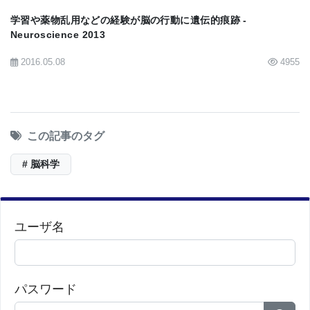
学習や薬物乱用などの経験が脳の行動に遺伝的痕跡 -
画像：Neuronの論文のグラフィカルな要約。
Neuroscience 2013
(Credit: Neuron)
2016.05.08
4955
この記事のタグ
BioQuick News:
Scientists Develop Molecular
Classification of Zebrafish Retinal Ganglion Cells
# 脳科学
(RGCs) Linking Molecularly Described RGC Type
to Specific Structure, Function, and Behavioral
ユーザ名
Response
パスワード