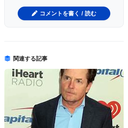
研究者らは、てんかんを監視するために脳に電極を
コメントを書く / 読む
埋め込んだ目が見える4人と、視覚皮質補綴装置の研
究の一環として視覚皮質に電極を埋め込んだ2人の盲
人で、このアプローチをテストした。 シーケンス内
の複数の電極の刺激は、対象が特定の文字として正
関連する記事
しく識別することができた形状の知覚を生み出し
た。
研究者らは、このアプローチは、視覚情報を脳に直
接入力するテクノロジーを使用することで、視覚障
BIOMARKET JP
害者が視覚形態を検出して認識する能力を取り戻す
ことが可能になる可能性があることを示していると
述べている。 しかし、研究者らは、この技術を臨床