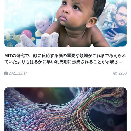
BIOMARKET JP
MITの研究で、顔に反応する脳の重要な領域がこれまで考えられ
ていたよりもはるかに早い乳児期に形成されることが示唆され
た。
2021.12.14
2260
BIOMARKET JP