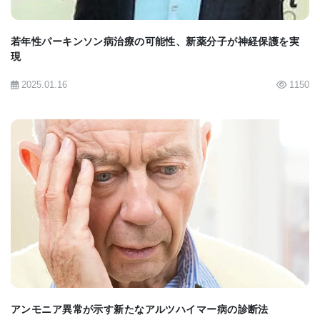
現場に実装する前に、いくつかの障害を克服する必
要があると指摘している。
若年性パーキンソン病治療の可能性、新薬分子が神経保護を実
現
2025.01.16
1150
「電極が埋め込まれた一次視覚皮質には5億個のニュ
ーロンが含まれている。この研究では、少数の電極
でこれらのニューロンのほんの一部のみを刺激し
た」
「次の重要なステップは、神経工学者と協力して数
BIOMARKET JP
千の電極を備えた電極アレイを開発し、より正確に
刺激できるようにすることだ。新しいハードウェア
とともに、改善された刺激アルゴリズムは、視覚障
害者に有用な視覚情報を提供するという夢の実現に
役立つだろう。」とBeauchamp博士は述べている。
アンモニア異常が示す新たなアルツハイマー病の診断法