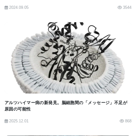
2024.09.05
3544
BioQucik News:
Dynamic Electric Stimulation of
Visual Cortex Via Electrodes Produces Vision of
Shapes and Identification of Letters in Sighted and
Blind Humans; Baylor Study Reported in Cell
BIOMARKET JP
アルツハイマー病の新発見。脳細胞間の「メッセージ」不足が
原因の可能性
2025.12.01
868