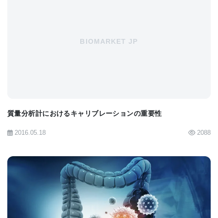
フランシスクリック研究所の代謝生物学研究所の別
BIOMARKET JP
の主執筆者で科学者でもあるVadim Demichev博士
は次のように付け加えている。「我々のテクノロジ
ープラットフォームはCOVID-19用に特別に開発さ
れたわけではないが、この疾患に関する新しい洞察
を得ることは非常に有用であることが証明されてい
質量分析計におけるキャリブレーションの重要性
る。 近い将来、さまざまな条件の予後分析テストの
2016.05.18
2088
開発に役立つことを願っている。」
このアプローチを実装するためのすべてのプロトコ
ルとソフトウェアは無料で入手できる。
バイオバンクのジェネレーションスコットランド
BIOMARKET JP