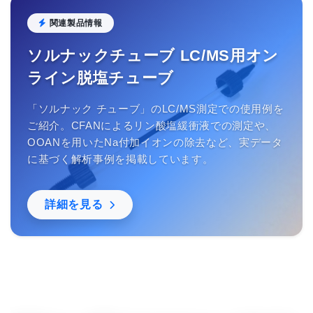
関連製品情報
ソルナックチューブ LC/MS用オン
ライン脱塩チューブ
「ソルナック チューブ」のLC/MS測定での使用例を
ご紹介。CFANによるリン酸塩緩衝液での測定や、
OOANを用いたNa付加イオンの除去など、実データ
に基づく解析事例を掲載しています。
詳細を見る