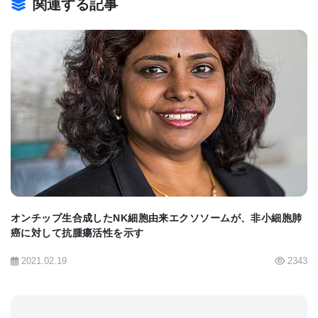
関連する記事
6（IL-6）と関連しており、重篤な症状の既知のマー
カーだ。 研究者らは、これらの関連タンパク質を標
的とする薬物を使用することにより、これらの症状
のいくつかを緩和することが可能かもしれないと示
唆している。
BIOMARKET JP
フランシスクリック研究所のグループリーダーおよ
びシャリテー – ベルリン医科大学の生化学部長で、
Cell Systems論文の上級著者であるMarkus Ralser
博士は、次のように述べている。「この研究で使用
した堅牢な方法は、 疾患の進行を予測し、治療の潜
オンチップ生合成したNK細胞由来エクソソームが、非小細胞肺
癌に対して抗腫瘍活性を示す
在的なターゲットを見つけられる。 我々のアプロー
2021.02.19
2343
チは、現在および将来、他の疾患にも簡単に適用で
き、身体への影響についてさらに理解することがで
きる。」