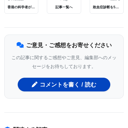
香港の科学者が新型コロナウイルスのワクチン開発に光を当てる
記事一覧へ
敗血症診断を5つのバイオマーカーで層別化する新しい高速血液アッセイの開発に成功
主執筆者の1人であり、フランシスクリック研究所の
代謝生物学研究所のポスドクであるChristoph
Messner博士は、次のように述べている。「医師が
COVID-19患者が重症になるかどうかを予測するの
ご意見・ご感想をお寄せください
に役立つテストは非常に貴重だ。 それは彼らが各患
者のために病気を最もよく管理する方法について決
この記事に関するご感想やご意見、編集部へのメッ
定を下すのを助けるだけでなく、最も危険にさらさ
セージをお待ちしております。
れている患者を識別するのを助ける。 我々が特定し
たバイオマーカーが、これらの極めて必要なテスト
コメントを書く / 読む
の開発につながることを願っている。」
チームが特定した3つの重要なタンパク質は、炎症を
引き起こすタンパク質であるインターロイキン