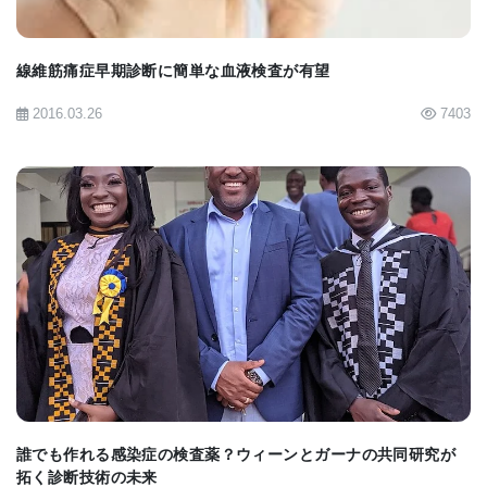
線維筋痛症早期診断に簡単な血液検査が有望
BioQucik News:
27 Proteins in Blood of COVID-19
2016.03.26
7403
Patients ID’d by Mass Spec Approach As Potential
Biomarkers to Predict Disease Severity and
Possibly Direct Different Courses of Treatment
[
Press Release
] [
Cell Systems article
]
BIOMARKET JP
誰でも作れる感染症の検査薬？ウィーンとガーナの共同研究が
拓く診断技術の未来