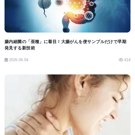
（GS）スタディ内で取得した市販の血漿および血清
コントロールサンプルの生データは、データセット
識別子PXD018874を含むPRIDE (Perez-Riverol et
al., 2019) パートナーリポジトリを介して
ProteomeXchangeコンソーシアムに提出された。
腸内細菌の「亜種」に着目！大腸がんを便サンプルだけで早期
発見する新技術
2026.06.04
414
GS
の参加者の同意条件に従い、個人レベルのデータ
（オミクスおよび表現型）へのアクセスは、GSアク
セス委員会によって承認を得る必要がある。
申請は、
access@generationscotland.orgまで
。
BIOMARKET JP
DIA-NNソフトウェアスイート
および
DiaNN Rパッケ
ージ
はオープンソースであり、無料でダウンロード
できる。