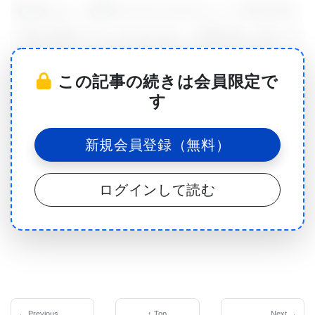
研究者らは、血漿中のさまざまなタンパク質の存在
と量を迅速にテストするために、質量分析（MS）法
を改良した。 このMSプラットフォームはフランシ
この記事の続きは会員限定で
スクリック研究所で開発され、シャリテー – ベルリ
す
ン医科大学で31人のCOVID-19患者の血清分析に適
用された。 この結果は、同じ病院でCOVID-19の追
新規会員登録（無料）
加の17人の患者と15人の健康な人々でさらに検証さ
れた。 研究者らは、彼らの発見がCOVID-19患者の
ログインして読む
これらのタンパク質の1つまたはいくつかのレベルを
チェックするための簡単なルーチンテストの開発に
つながることを期待している。 このような検査の結
果は、医師がどのような治療を行うかを決定する際
に使用できる。
← Previous
↑ Top
Next →