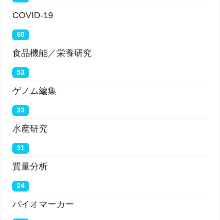
COVID-19
60
食品機能／栄養研究
53
ゲノム編集
33
水産研究
31
質量分析
24
バイオマーカー