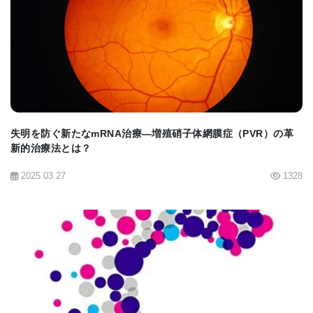
士によると、このアッセイプラットフォームのもう1
BIOMARKET JP
つの利点は、敗血症の発症、制御不能、および新し
い治療アプローチでどのように停止できるかの基礎
となる生物学的メカニズムを研究するための重要な
手がかりを提供することだと言う。 また、研究プロ
ジェクトは新しい治療法の開発につながると期待さ
失明を防ぐ新たなmRNA治療—増殖硝子体網膜症（PVR）の革
新的治療法とは？
れていると述べた。
2025.03.27
1328
このツールは、10年以上かけて開発されてきた。 彼
らは、アッセイプラットフォームのバイオマーカー
の数を80から5に徐々に減らすことに成功した。これ
により、コンピューター支援生物学や情報学などの
高度な技術と実験室の実験を組み合わせて、新しい
BIOMARKET JP
療法をより効率的に探すことが容易になった。