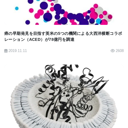
重いコスト負担
敗血症は通常、脆弱な幼児や集中治療室に入院して
いる高齢者を襲う。 国立衛生研究所が発表した研究
癌の早期発見を目指す英米の5つの機関による大西洋横断コラボ
レーション（ACED）が78億円を調達
データによると、合併症は年間20万人以上を殺し、
医療システムに数十億ドルの費用がかかっている。
2019.11.11
2608
現在の研究では、患者の約13％が死亡するが、
PERSEVEREベースの層別化により、患者は死亡率
が大きく異なる3つのリスクカテゴリに効果的に層別
化される。 Wong 博士は、研究チームの目標は、こ
れらの生存曲線を高リスク患者の間で著しく高くす
BIOMARKET JP
ることであると述べた。
数十年にわたって研究者を苛立たせる大きなハード
ルは、敗血症がそのかなりの臨床的および生物学的