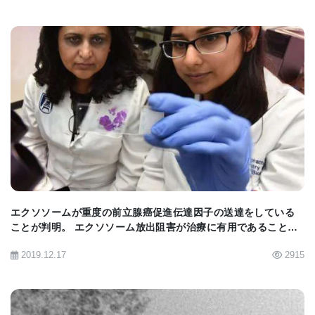
事前の許可を受けた後、この研究者らは
PERSEVEREを使用し、シンシナティの子供を含む
複数の小児病院ですでに集中治療室に入院し、敗血
症の治療を受けている1歳から18歳までの子供を検査
した。 PERSEVEREはまだ臨床使用が承認されてい
BIOMARKET JP
ないため、正確さと将来の使用の可能性についての
みテストされ、患者ケアの決定を通知したり影響を
与えたりするためには使用されなかった。
研究者らは、PERSEVEREの5つのバイオマーカー
エクソソームが重度の前立腺癌促進伝達因子の送達をしている
ことが判明。 エクソソーム放出阻害が治療に有用であることが
は、患者が重症敗血症を発症する場合と発症しない
証明された。
2019.12.17
2915
場合を高い信頼性で正確に予測できると述べた。 彼
らが次に敗血症のマウスモデルでPERSEVEREをテ
ストしたとき、同じ5つのバイオマーカーはどのマウ