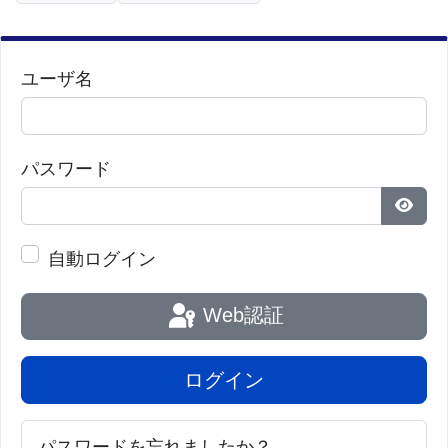
持つマウスモデルで敗血症の生物学を研究すること
で重要な新しい進歩を遂げることができるはずだ。
ユーザ名
Wong 博士はまた、この技術はバイオテクノロジー
業界のパートナーおよび協力者から利益を得るよう
になり、今後数年以内にプラットフォームの開発を
パスワード
加速し、クリニックでテストできるようになると述
パス
べた。
自動ログイン
この目的のために、研究者は、シンシナティチルド
Web認証
レンの技術商業化グループであるイノベーションベ
ンチャーズを通じて、プラットフォームの特許を取
ログイン
得している。 Wong 博士とLindsell 博士は共同発明
者として登録されている。 Wong 博士は、
パスワードを忘れましたか？