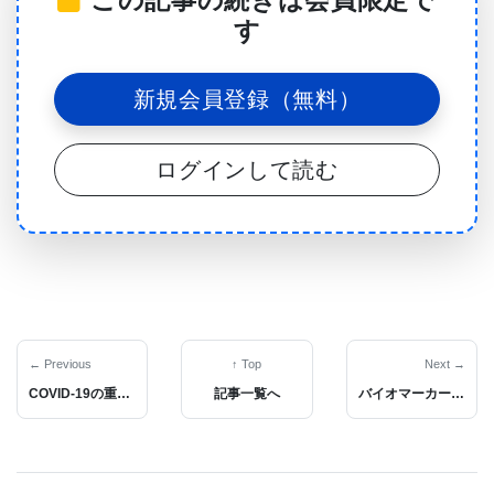
この記事の続きは会員限定で
るこの新しい検査法により、医師は敗血症を早期に
す
発見して層別化することができるという。
どの5つのタンパク質/遺伝子がアッセイの血液パネ
新規会員登録（無料）
ルの5つのバイオマーカーを構成するかを知ることに
より、医師ははるかに早く、より正確に医療介入を
ログインして読む
開始できる様になる。患者を低リスク、中リスク、
高リスクのグループに階層化できるだけでなく、バ
イオマーカー検査により、医師は特定の患者に対し
て適切な介入を選択できる。
Science Translational Medicine誌の2019年11月13日
← Previous
↑ Top
Next →
COVID-19の重症度を予測し、適切な治療コースを指示する可能性のある27のタンパク質バイオマーカーを患者血液の質量分析で特定。
記事一覧へ
バイオマーカー血液検査で高リスクの心臓病患者を識別できる可能性が報告された
号に掲載されたこの論文は「小児敗血症バイオマー
カーリスクモデルの前向き臨床試験と実験的検証
（Prospective Clinical Testing and Experimental