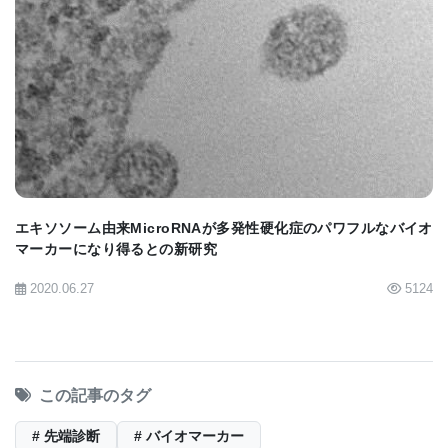
スが低リスクまたは高リスクであるかを正確に予測
することがでた。 また、重度の敗血症のリスクが高
BIOMARKET JP
いマウスは、低リスクの動物よりも血液中の細菌負
荷が有意に高く、高用量の抗生物質で血液感染を封
じ込めることができることを報告した。 また、敗血
症による死亡のリスクが高い子供も血液中の細菌負
荷が高いことを裏付ける証拠を提供した。
エキソソーム由来MicroRNAが多発性硬化症のパワフルなバイオ
マーカーになり得るとの新研究
今後の方向性
2020.06.27
5124
Wong 博士は、研究チームがPERSEVEREのテスト
と改良を続け、敗血症の発症分子基盤を特定し、新
しい治療法を見つけるためにこれまでに明らかにし
この記事のタグ
た生物学的手がかりを研究し続けていると述べた。
# 先端診断
# バイオマーカー
条件を忠実に模倣し、ヒトと同じバイオマーカーを