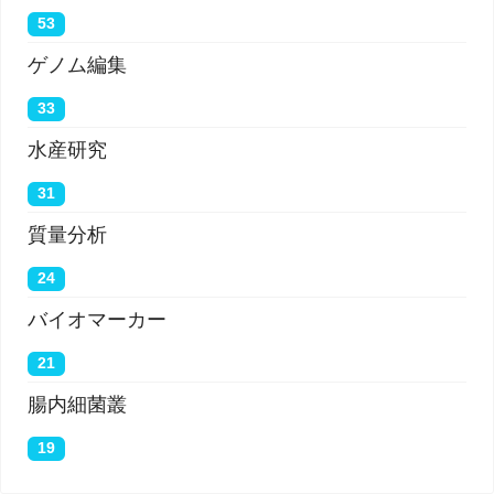
53
ゲノム編集
33
水産研究
31
質量分析
24
バイオマーカー
21
腸内細菌叢
19