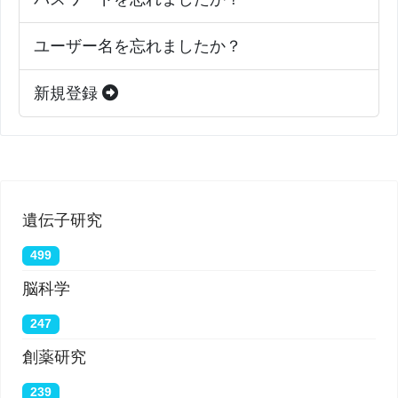
PERSEVEREの成人版も開発中であり、研究者ら
は、コルチコステロイドを使用して敗血症を治療す
ユーザー名を忘れましたか？
るNIH資金による臨床試験を実施する際に、プラッ
新規登録
トフォームを同時にテストする予定だ。
Wong 博士は、PERSEVEREプラットフォームの開
発に直接関与していない企業であるInflammatix、
Endpoint Health、およびEccrine Systems、Inc.の
遺伝子研究
科学諮問委員会に参加している。
499
脳科学
BioQuick News:
After Decades of Little Progress,
247
Researchers May Be Catching Up to Sepsis;
創薬研究
PERSEVERE Platform Assays Five Risk-
Associated Biomarkers
239