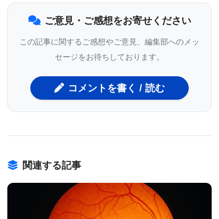
Validation of the Pediatric Sepsis Biomarker Risk
ご意見・ご感想をお寄せください
Model.）」と題されている。
この記事に関するご感想やご意見、編集部へのメッ
セージをお待ちしております。
「PERSEVEREプラットフォームは、診断ではな
く、層別化と予後診断に焦点を当てている」とWong
コメントを書く / 読む
博士は述べている。 「予後の改善は精密医療の基本
ツールだ。個人の病気の経過と進行を予測し、異な
るグループの患者や個人に合わせて治療を調整する
ことができる。」
関連する記事
以前はシンシナティ大学医学部と現在はヴァンダー
ビルト大学医療センターに所属し、Wong博士のチー
ムの主要な共同研究者であるChristopher Lindsell 博