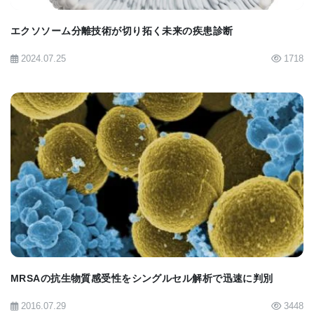
不均一性で知られており、原因と結果が患者によっ
エクソソーム分離技術が切り拓く未来の疾患診断
て大きく異なることだ。 PERSEVEREは、今日の高
2024.07.25
1718
度な遺伝的および生物学的分析技術を活用して、そ
の変動性をより管理しやすくするように設計されて
いる。
新しい証拠を得る
BIOMARKET JP
Wong博士と同僚により長年に渡って1,000人以上の
子供が検査されてきたが、現在の研究では、研究者
は最新バージョンのPERSEVEREを使用して、461
人の敗血症の子供の血液サンプルと、血液中毒を忠
実に模倣するマウスモデルをテストした。
MRSAの抗生物質感受性をシングルセル解析で迅速に判別
患者の家族および参加施設の施設内審査委員会から
2016.07.29
3448