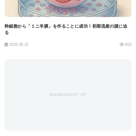
は、GPI断片と、規則性のない薄膜しか作れないご
く一般的な細胞膜脂質との混合物からも規則的なク
幹細胞から「ミニ羊膜」を作ることに成功！初期流産の謎に迫
ラスターが生まれることを実証している。つまり、
る
GPIは、細胞膜の混沌の中から秩序を生み出すこと
2025.08.31
923
ができるのであり、このような特殊な機能は、現実
の細胞膜中でGPIが相互作用する上でも非常に重要
になることが考えられる。
■原著へのリンクは英語版をご覧ください：
BIOMARKET JP
Previously Unknown Mechanism Proposed for How
Ordered Structures Arise in Cell Membranes