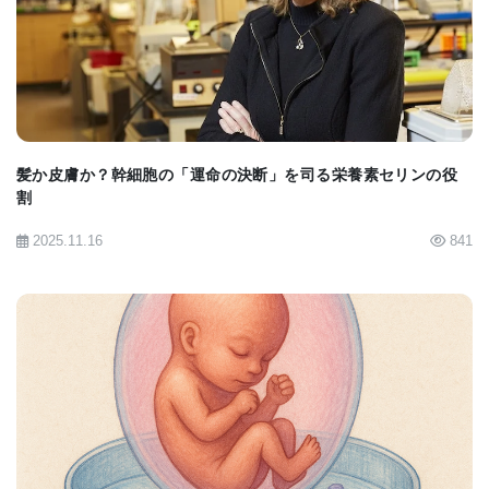
で、一方の分子の水素原子ともう一方の分子の酸素
BIOMARKET JP
や窒素の原子との結合によって、2つの分子が結びつ
いている。つまり、このGPIの断片の単分子層は、
脂質鎖の親水性部分とGPI先端基の結晶配列とが特
徴になっている。
髪か皮膚か？幹細胞の「運命の決断」を司る栄養素セリンの役
割
Dr. Stefaniuは、「ここでの分子格子観測は、まだ脂
2025.11.16
841
質単分子層については行っていないが、脂質二分子
層でも、摂氏零度に近い温度中に保管しておくとこ
れに似た規則的な配列になる」と語っている。高濃
度の尿素溶液を加えると先端基間の強力な相互作用
が停止し、分子格子も崩壊する。これは尿素が水素
BIOMARKET JP
結合を切断し、先端基の強力な相互作用を阻止し、
分子格子を破壊するからだ。さらに、科学者チーム