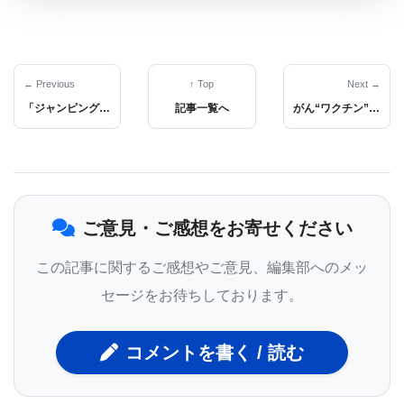
細胞表面の特定糖構造を手がかりにしている。
← Previous
↑ Top
Next →
グリコシルフォスファチジルイノシトール (GPIs)
「ジャンピング遺伝子」が加齢関連脳障害の原因か
記事一覧へ
がん“ワクチン”の転移性がん治療と予防に期待
は天然糖脂質の一種で、植物や動物の細胞膜の表面
にあり、遊離分子として或いはタンパク質のアンカ
ーとして細胞膜表面に存在している。細胞膜中の糖
ご意見・ご感想をお寄せください
脂質クラスターは、その配列や偏在性、そして、部
分的には非常に規則正しい微小な領域を形成しよう
この記事に関するご感想やご意見、編集部へのメッ
とする傾向は、細胞が効率的に機能するために重要
セージをお待ちしております。
な特性と考えられている。このような微小なクラス
ターは様々な細胞プロセスの制御に非常に重要な役
コメントを書く / 読む
割を担っており、正しく機能しなければ大変なこと