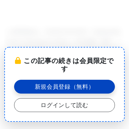
この研究論文は、2012年12月14日付「Angewandte
Chemie International Edition」初出掲載。脂質、つ
まり、脂肪や脂肪に似た物質は、人体のあらゆると
この記事の続きは会員限定で
ころにできる。脂質は身体の中でもっとも重要なエ
す
ネルギー貯蔵源であると同時に細胞膜の形成に不可
欠な構造材料でもある。複合糖質と脂肪から合成さ
新規会員登録（無料）
れる化合物は糖脂質と呼ばれ、人体のすべての細胞
膜に含まれる重要な情報伝達物質で、細胞のタイプ
ログインして読む
や状態を常に情報交換している。様々な新陳代謝プ
ロセスは糖脂質とそれの認識に依存している。免疫
系も、病原体を判定し、これと戦う際には、病原体