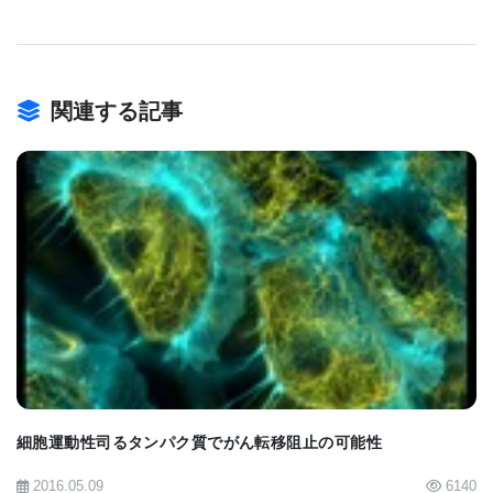
になる。たとえば、GPIにアンカーされた分子の蓄
積、欠失、変質はBSEやPNHなどの重大な疾患を引
き起こすことがあることはすでに実証されている。
関連する記事
ポツダム市近くのゴルムにあるMax Planck Institute
of Colloids and Interfacesの科学者は、細胞膜の中
でGPIsが規則正しい構造物を形成する仕組みについ
て新しいヒントを得た。これまで、クラスターやラ
BIOMARKET JP
フト中のGPIsの配列は、細胞膜中に組み込まれた糖
脂質の撥水性部分によって決定されるものと考えら
れていた。現実には、糖脂質の疎水性末端の化学構
造が、同じようにリジッドな隣接する分子と強く作
用し合うことが判明している。互いに作用し合う分
細胞運動性司るタンパク質でがん転移阻止の可能性
子の数が十分に大きければ、部分的に整列したリジ
2016.05.09
6140