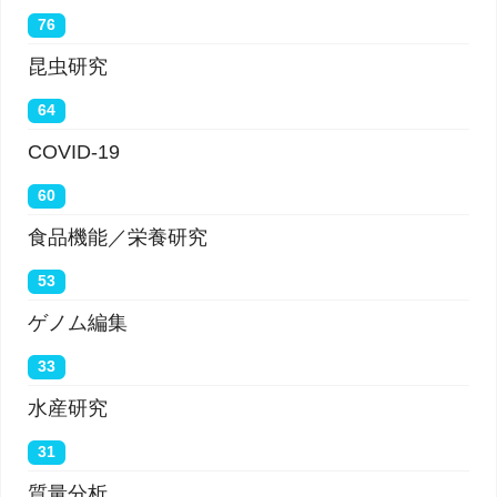
76
昆虫研究
64
COVID-19
60
食品機能／栄養研究
53
ゲノム編集
33
水産研究
31
質量分析