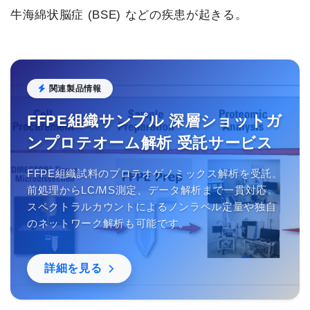
牛海綿状脳症 (BSE) などの疾患が起きる。
関連製品情報
FFPE組織サンプル 深層ショットガ
ンプロテオーム解析 受託サービス
FFPE組織試料のプロテオゲノミックス解析を受託。
前処理からLC/MS測定、データ解析まで一貫対応。
スペクトラルカウントによるノンラベル定量や独自
のネットワーク解析も可能です。
詳細を見る