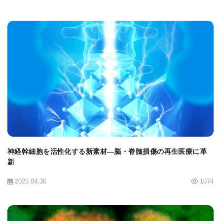
ッドな領域が大洋に浮かぶ氷山のように現れてくる
ことも考えられる。Dr. Cristina Stefaniuと同僚研究
者は、疎水性末端だけでなく、糖のある大型のGPI
先端基もラフトの形成に重要な役割を担っているこ
とを突き止めた。
BIOMARKET JP
つまり、分子の親水性のある部分も隣接するGPI分
子と強く作用し合うことができるのである。また、
分子のこの部分は細胞膜表面と培地の間の境界面に
神経幹細胞を活性化する新素材—脳・脊髄損傷の再生医療に革
正確に位置している。Dr. Stefaniuは、「隣り合った
新
GPI分子間の相互作用により、これまで他の細胞膜
2025.04.30
1074
脂質には見られなかったような結晶配列が形成され
てくる」と語っている。