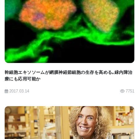
科学者チームは、モデル分子の研究から、細胞膜の
秩序に関して新しい考えにたどり着いた。これは、
BIOMARKET JP
Dr. Peter SeebergerとDr. Daniel Varon Silvaの2人
が率いる研究チームが合成したGPIの断片で、GPI全
体の挙動をまねている。このGPIの断片は、水表面
にわずか分子1個分の厚みのきわめて薄い膜を形成し
ている。この「単分子層」と呼ばれる膜は半割した
幹細胞エキソソームが網膜神経節細胞の生存を高める｡緑内障治
療にも応用可能か
細胞膜の単純化モデルで、科学者チームはシンクロ
トロンX線散乱法を用いてこれを解析した。Dr.
2017.03.14
7751
Stefaniuは、「驚いたことに、GPI単分子層の非常に
規則正しい構造は、主に互いに水素結合でつながっ
ている体積の大きい親水性先端基によるものだっ
た」と語っている。水素結合は比較的弱い化学結合