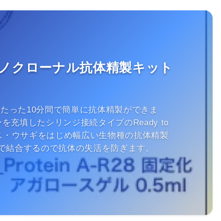
ノクローナル抗体精製キット
sならたった10分間で簡単に抗体精製ができま
ジンを充填したシリンジ接続タイプのReady to
ウス・ウサギをはじめ幅広い生物種の抗体精製
で結合するので抗体の失活を防ぎます。