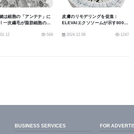
幹細胞のリプログラミング技術の可能性に一歩近づい
鍵は細胞の「アンテナ」に
皮膚のリモデリングを促進：
究室で肝機能の容貌を再現できることを示すことは、
！一次繊毛が脂肪細胞の運
ELEVAIエクソソームが示す800種
される新薬の試験を改善するための実質的な可能性を
右する
類以上のタンパク質の効果
.01.12
569
2024.12.08
1247
リエステル（ポリカプロラクトン）は、電子顕微鏡で
る。
Implants Made from Human Stem Cells Support Liver
BUSINESS SERVICES
FOR ADVERTI