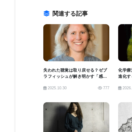
ウスと比較し体重が減り、血中に毒素
関連する記事
教授は、「生物学者、化学者、技術者
開発し、肝機能をうまく補うことがで
ラントが、いつか肝臓の不調を助ける
BIOMARKET JP
皮膚の下に置くことは、組織移植片を
あるという大きな利点を有する。」「
失われた聴覚は取り戻せる？ゼブ
化学療
な死因である。肝疾患を抱える多くの
ラフィッシュが解き明かす「感覚
進化す
合併症を発症するので、我々は急いで
有毛細胞」再生の謎
胞移植
2025.10.30
777
2026
初期段階であり、現在では、この技術
アップして最適化するために長期試験
る。」と述べた。
BIOMARKET JP
最高科学責任者、Rob Buckle