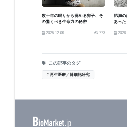
織製品の継続供給を提供するために、
数十年の眠りから覚める卵子、そ
肥満の
た。このような幹細胞由来の組織が研
の驚くべき生命力の秘密
あった
より正確なヒト組織のモデルが必要と
命を左
2025.12.09
773
2026
提供する。」
画像は足場を示している。生分解性ポ
見ると微細な繊維メッシュになってい
この記事のタグ
# 再生医療／幹細胞研究
【BioQuick News：
3D Liver Tissue 
Function in Mice
】