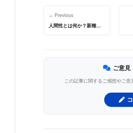
← Previous
最良の材料は生分解性ポリエステル、ポリカ
人間性とは何か？新種のヒト脳細胞（ローズヒップニューロン）が同定される
イクロファイバーに紡糸された。繊維
ートルの足場を形成した。20日間培
皮膚下に移植した。血管は足場上で首
を有することが判明し、組織が循環系
疫系によって拒絶されなかった。
ご意見
この記事に関するご感想やご意
肝組織スキャホールドは、チロシン血
コ
は、アミノ酸チロシンを分解する肝臓
潜在的に致命的な遺伝的障害である。
のチロシン分解に役立った。肝臓移植