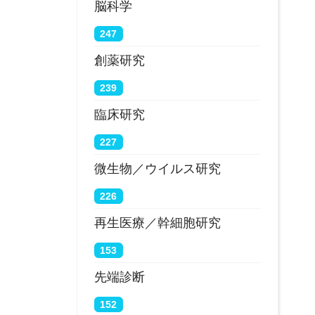
脳科学
247
創薬研究
239
臨床研究
227
微生物／ウイルス研究
226
再生医療／幹細胞研究
153
先端診断
152