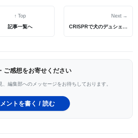
↑ Top
Next →
プロラクトン（polycaprolactone）であり、マ
記事一覧へ
CRISPRで犬のデュシェンヌ型筋ジストロフィーの進行を停止させることに成功
のメッシュは、1センチメートル四方、厚さ数ミリメ
養した胚性幹細胞由来の肝細胞を足場に載せ、マウスの
尾よく成長し、マウスは血液中にヒト肝臓タンパク質
とうまく一体化したことが示された。 足場は動物の免
・ご感想をお寄せください
見、編集部へのメッセージをお待ちしております。
症を有するマウスにおいて試験された。チロシン血症
メントを書く / 読む
中の酵素が欠損し、有害な代謝産物の蓄積をもたらす
移植された肝臓組織は、チロシン血症を有するマウス
片を有するマウスは、空の足場を移植した対照群のマ