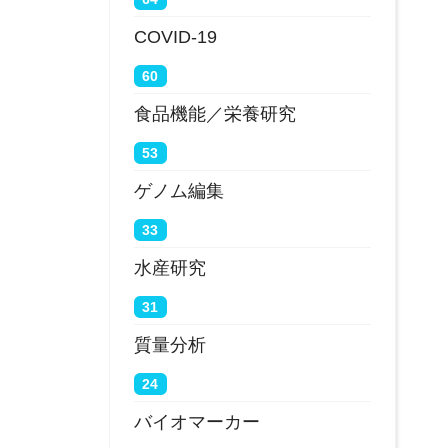
COVID-19
60
食品機能／栄養研究
53
ゲノム編集
33
水産研究
31
質量分析
24
バイオマーカー