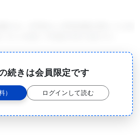
cologyに掲載された。科学者はヒト胚性幹細胞を採取して人工多
慎重にそれらを刺激して肝細胞の特性を発達させた。
にわたりディッシュの中の小さな塊として成長させ
再生医療センターMRCのDavid Hay博士は、「研
の続きは会員限定です
上生存させたのは、これが初めてだ。 長い間細胞を生
とは非常に難しいが、人にこの技術を応用することを
料）
ログインして読む
る。」と述べた。
ヒトで既に承認された適切なポリマーを特定するために