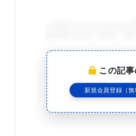
この研究はArchives of Toxi
能性幹細胞（iPSCs）を誘導し、
研究者らは、これらの細胞を1年以上
た。この研究を主導したエジンバラ大学の
この記事
究室で幹細胞由来の肝臓組織を1年以
きて安定した肝細胞として維持するこ
新規会員登録（無
望むなら、非常に重要なステップであ
科学者は3Dの足場を開発するため、
材料化学者および技術者と協力した。