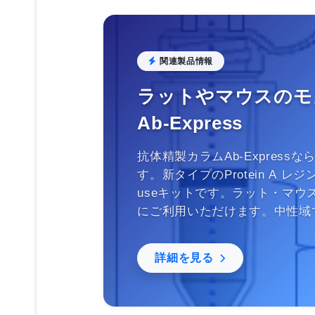
関連製品情報
ラットやマウスのモ
Ab-Express
抗体精製カラムAb-Expres
す。新タイプのProtein A レ
useキットです。ラット・マ
にご利用いただけます。中性域
詳細を見る