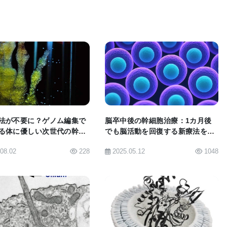
が蓄積されず、肝臓損傷の兆候も少なかった。
が結集して、研究室で成長する肝細胞の新しい足場を
きたことに興奮している。私たちは、これらのインプ
ことができるかもしれないことを願っている。足場を
BIOMARKET JP
BIOMARKET JP
腹部に挿入するよりも侵襲性が低く、潜在的に安全で
肝臓病は深刻な問題だ。現在、英国では5番目に大き
法が不要に？ゲノム編集で
脳卒中後の幹細胞治療：1カ月後
人々は、移植を待って死ぬか、移植後に免疫抑制薬の
る体に優しい次世代の幹細
でも脳活動を回復する新療法を発
代替案を見つける必要がある。これらの結果は重要な
見
.08.02
228
2025.05.12
1048
の安全性を十分に確立し、肝臓組織の性能をスケール
を実施し、この技術を臨床試験に移行する必要があ
BIOMARKET JP
BIOMARKET JP
博士は次のようにコメントした：「この研究は、移植用肝臓組