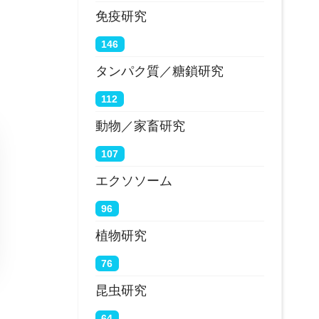
免疫研究
146
タンパク質／糖鎖研究
112
動物／家畜研究
107
エクソソーム
96
植物研究
76
昆虫研究
64