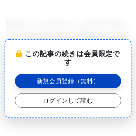
論文雑誌「Cancer Research」の2013年1月18日付
オンライン版に掲載されたこの研究論文では、筆頭
著者のXiang-Yang Wang, Ph.D.が、動物の皮膚が
この記事の続きは会員限定で
ん、前立腺がん、大腸腫瘍の細胞モデルに対する科
す
学的処理を経た分子の影響を詳述している。
新規会員登録（無料）
この分子はFlagrp-170と呼ばれる物質で、グルコー
ログインして読む
ス制御性タンパク質170 (Grp170) 2個で成り立って
いる。このGrp170は、「分子シャペロン」と呼ばれ
る「危険信号」の役割を果たす物質で、バクテリア
の鞭毛を構成しているフラジェリンというタンパク