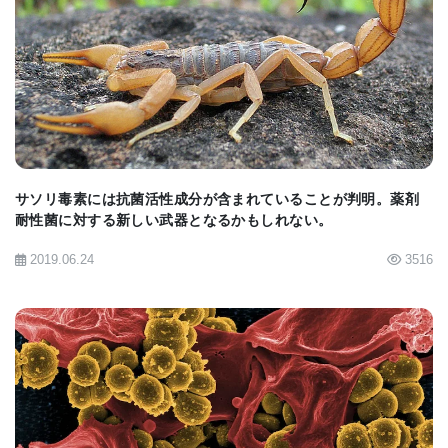
Dr. Wangは、「がんは体の自然な免疫反応を抑制し
BIOMARKET JP
て増殖することができるが、そのがんの特性を押さ
え込み、腫瘍を根絶する免疫能力を回復し、強化す
ることががん免疫療法の目標であり、そのためには
まだまだ実験を繰り返さなければならない。それで
も、Flagrp-170が、いつかもっと効果的ながんワク
サソリ毒素には抗菌活性成分が含まれていることが判明。薬剤
耐性菌に対する新しい武器となるかもしれない。
チン配合のために使える時が来ると期待している」
と語っている。今後、Dr. Wangと彼のチームは、
2019.06.24
3516
Flagrp-170の治療効果に関わる分子的な機序をさら
に深く理解するため作業を続けていく。特に免疫反
応をもっと確実で持久力のあるものにするため、
Flagrp-170を腫瘍部位に集中して効果的に送る方法
を現在研究中である。
BIOMARKET JP