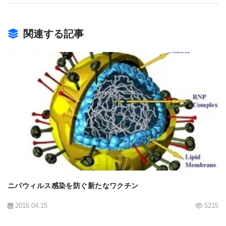
ぐことができるのではないか。この免疫療法は、単
独でも従来のがん治療法と併用することもでき、が
関連する記事
んや転移に対する免疫を育てることが可能ではない
か」と述べている。
Grp170は、免疫系にがん抗原を認識させる効果があ
ることが実証されており、「がんワクチン」として
BIOMARKET JP
の可能性が試されている。抗原は、細菌、ウイル
ス、がんなどの異物に含まれている分子で、免疫系
がこの抗原を感知し、この抗原の発生源に攻撃をか
けるように働く。しかし、がん細胞は、腫瘍を取り
巻く微環境を変化させることができるため、免疫反
ニパウィルス感染を防ぐ新たなワクチン
応を抑制し、体の自然な防御機能の攻撃を受けるこ
2016.04.15
5215
となく自己複製を続けることができる。しかし、