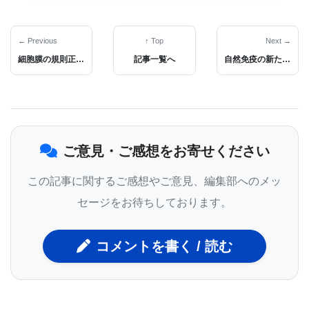
質から作られる。研究チームは自己複製ができない
よう改変されたウイルス、またはアデノウイルスを
← Previous
↑ Top
Next →
用い、Flagrp-170を直接腫瘍部位に運ばせ、局部的
細胞膜の規則正しい構造形成機序に新たな仮説
記事一覧へ
自然免疫の新たな観点−RIG-1研究から
に免疫反応を生じさせる。
この全く新しい治療法では免疫が有効に作用し、動
ご意見・ご感想をお寄せください
物モデルではかなり生存期間が延びた。Harrison
Scholar 研究員、VCU Massey Cancer Centerの
この記事に関するご感想やご意見、編集部へのメッ
Cancer Molecular Genetics 研究プログラム・メン
セージをお待ちしております。
バー、VCU School of Medicine のHuman and
Molecular Genetics 准教授を務めるDr. Wangは、
コメントを書く / 読む
「抗がん性の免疫を強化することができれば、腫瘍
細胞を根絶し、がんの進行を抑え、腫瘍の再発を防