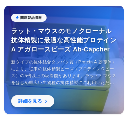
関連製品情報
ラット・マウスのモノクローナル
抗体精製に最適な高性能プロテイン
A アガロースビーズ Ab-Capcher
新タイプの抗体結合タンパク質（Protein A 誘導体）
により、従来の抗体精製ビーズ（プロテインＧビー
ズ）の5倍以上の吸着能があります。ラット・マウス
をはじめ幅広い生物種の抗体精製にご利用いただけ
ます。中性域で結合するので抗体の失活を防ぎま
す。
詳細を見る