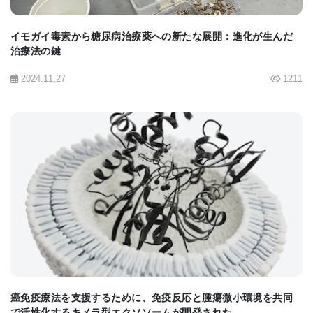
イモガイ毒素から糖尿病治療薬への新たな展開：進化が生んだ
■原著へのリンクは英語版をご覧ください：
Cancer
治療法の鍵
“Vaccine” Shows Promise of Treating and
2024.11.27
1211
Preventing Metastatic Cancers
BIOMARKET JP
癌免疫療法を支援するために、免疫反応と腫瘍微小環境を共同
で活性化するキメラ型エクソソームが開発された