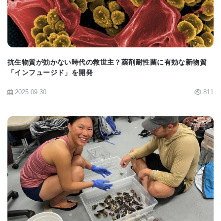
Dr. Wangは、VCU Massey Cancer CenterのCancer
ResearchのThelma Newmeyer Corman Endowed
Chair、Cancer Molecular Geneticsプログラム共同
抗生物質が効かない時代の救世主？薬剤耐性菌に有効な新物質
リーダー、VCUのDepartment of Human and
「インフュージド」を開発
Molecular Genetics学科長、VCUのInstitute of
2025.09.30
811
Molecular Medicine所長を務めるPaul Fisher,
M.Ph., Ph.D.、VCUのDepartment of Human and
Molecular Genetics、VCU Institute of Molecular
Medicine所属のXiaofei Yu、Chunquing Guo,
Ph.D.、Huanfa Yi、Jie Qian, Ph.D.、Roswell Park
BIOMARKET JP
Cancer Institute のDepartment of Cellular Stress
BiologyのJohn R. Subjeckらと共同で研究を行っ
た。