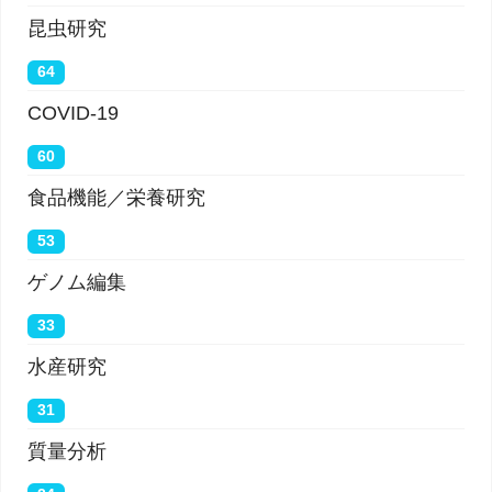
昆虫研究
64
COVID-19
60
食品機能／栄養研究
53
ゲノム編集
33
水産研究
31
質量分析