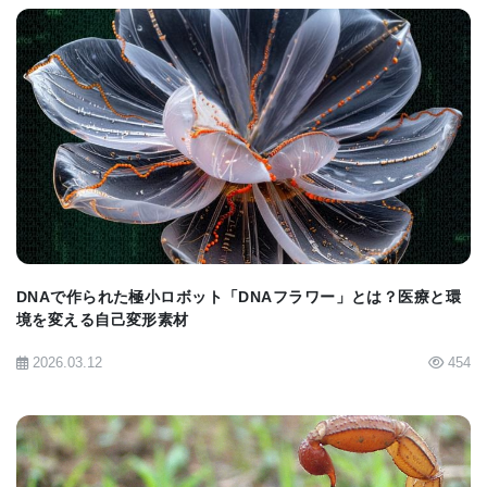
Grp170にフラジェリンの一部を適切に融合させて得
られるキメラのような分子シャペロン、Flagrp-170
は、抗原の存在を引き立たせるだけでなく、樹状細
胞、CD8陽性T細胞、ナチュラル・キラー細胞 (NK)
BIOMARKET JP
など特殊化した免疫細胞の機能を活性化するのに必
要な免疫シグナルを刺激するという機能がある。樹
状細胞は先天免疫系と獲得免疫系の間のメッセンジ
ャーの役割を果たし、Flagrp-170などの刺激に反応
DNAで作られた極小ロボット「DNAフラワー」とは？医療と環
して活性化すると、樹状細胞はリンパ節に移動し、
境を変える自己変形素材
そこでT細胞など他の免疫細胞と作用して体の免疫反
2026.03.12
454
応を形成する。CD8陽性T細胞とNK細胞は、腫瘍形
成に反応して、細胞の自殺と呼ばれるアポトーシス
を腫瘍細胞に引き起こす。