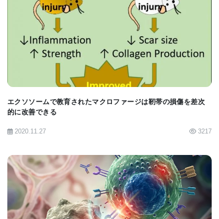
免疫システムは、さまざまな役割を持つ細胞が協力
し合う 複雑な防御システム です。その中で、T細胞
BIOMARKET JP
と呼ばれる 白血球の一種 は、感染症と戦う際の 司
令官（コマンダー） のような役割を果たします。
ミハイ氏は、T細胞の成長と働きを調節する 重要な
エクソソームで教育されたマクロファージは靭帯の損傷を差次
遺伝子因子 を特定しました。これらの因子が 免疫シ
的に改善できる
ステムを活性化する だけでなく、 過剰に反応しすぎ
2020.11.27
3217
た場合には抑制する という重要な役割を担っている
ことが分かりました。
「DNAやRNAレベルでT細胞の機能を理解すること
で、免疫システムを強化するワクチンや治療薬を開
BIOMARKET JP
発できるだけでなく、過剰な免疫反応を抑えること