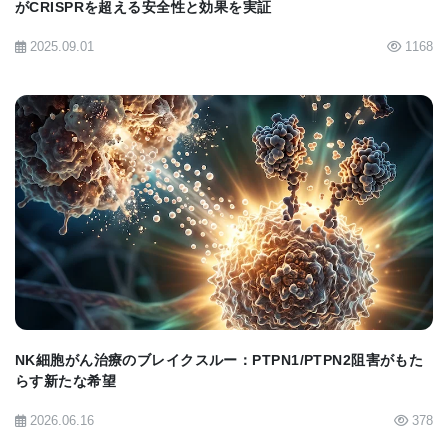
がCRISPRを超える安全性と効果を実証
さらに、ミハイ氏の研究は 脳内でのウイルス感染の
2025.09.01
1168
拡散メカニズム にも焦点を当てました。彼は、ウイ
ルスが どのように免疫システムのシグナルを利用し
て、感染を広げるのか を解明しました。
この発見は、ウイルスによる脳感染症を予防・治療
する新たな方法の開発 に貢献する可能性がありま
BIOMARKET JP
す。脳炎や神経疾患を引き起こすウイルスに対する
新たな治療戦略が生まれるかもしれません。
NK細胞がん治療のブレイクスルー：PTPN1/PTPN2阻害がもた
らす新たな希望
今後の展望—個別化医療の時代へ
2026.06.16
378