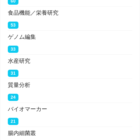
60
食品機能／栄養研究
53
ゲノム編集
33
水産研究
31
質量分析
24
バイオマーカー
21
腸内細菌叢