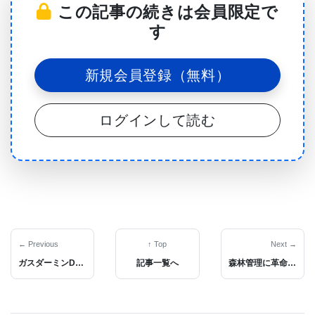
この記事の続きは会員限定で
CoV-2が人間の細胞へ侵入するのを防ぐ働きを持つ
す
ことが判明しました。驚くべきことに、一部の人は
自然にこのタンパク質のレベルが高く、ウイルスに
新規会員登録（無料）
対する抵抗力を持っている のです。
ログインして読む
「これらのタンパク質は、ウイルスが細胞に侵入す
るのを防ぐ“門番”のような役割を果たします。この
発見を応用すれば、他の人々の免疫防御機能を高め
る新しい治療法の開発につながるかもしれませ
ん。」とミハイ氏は語ります。
← Previous
↑ Top
Next →
セーピンは、ウイルスが細胞へ侵入する際に利用す
ガスダーミンDによる細胞死の連鎖：敗血症悪化の原因を突き止める
記事一覧へ
森林管理に革命？ポプラの木部成長を左右するミトコンドリアタンパク質の発見
る 特定の酵素 を阻害することで、感染を防ぎます。
この酵素の活性を抑えることで、ウイルスが細胞に