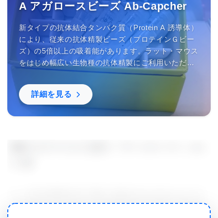
A アガロースビーズ Ab-Capcher
新タイプの抗体結合タンパク質（Protein A 誘導体）
により、従来の抗体精製ビーズ（プロテインＧビー
ズ）の5倍以上の吸着能があります。ラット・マウス
をはじめ幅広い生物種の抗体精製にご利用いただけ
ます。中性域で結合するので抗体の失活を防ぎま
す。
詳細を見る
新型コロナウイルスを防ぐ「ゲートキーパー」タン
パク質
ミハイ氏の研究の中で特に注目されたのが セーピン
（serpin） というタンパク質です。これは、SARS-