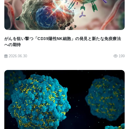
も可能になります。」とミハイ氏は語ります。
がんを狙い撃つ「CD39陽性NK細胞」の発見と新たな免疫療法
自己免疫疾患の新たな治療法への可能性
への期待
2026.06.30
199
この研究の成果は、自己免疫疾患の治療にも応用で
きる可能性があります。 自己免疫疾患 とは、本来
外敵から体を守るはずの免疫システムが、自分自身
の細胞を攻撃してしまう病気 です。例えば、多発性
硬化症（MS）や関節リウマチ（RA）などが挙げら
BIOMARKET JP
れます。
ミハイ氏は、 遺伝的要因 と 環境要因 の相互作用