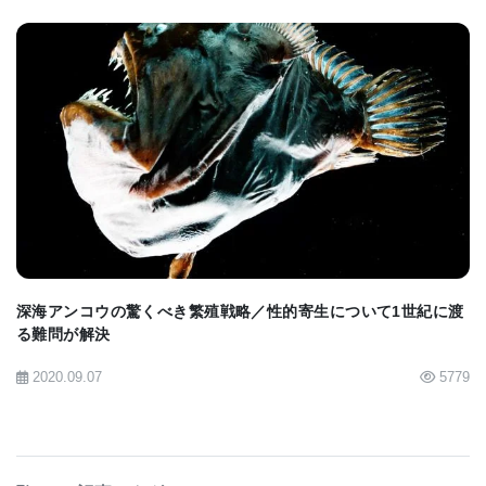
ミハイ氏の博士研究は、産業博士課程（Industrial
Doctoral School） の支援を受け、ウメオ大学と
Sartorius Stedim Data Analytics によって資金提供
されました。
BIOMARKET JP
本研究は、 「一律の治療法」ではなく、患者一人ひ
とりの免疫システムに応じたオーダーメイドの治療
を可能にする」 という大きなビジョンを持っていま
す。感染症、自己免疫疾患、がん、さらには神経疾
深海アンコウの驚くべき繁殖戦略／性的寄生について1世紀に渡
患に至るまで、この研究が示した 「免疫システムを
る難問が解決
適切に制御する」 というアプローチは、未来の医療
2020.09.07
5779
を根本から変えるかもしれません。