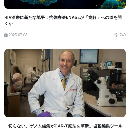
が、免疫システムの異常を引き起こすメカニズムを
研究し、 個人の免疫特性に合わせた治療法の開発 に
HIV治療に新たな地平：抗体療法bNAbsが「寛解」への道を開
くか
つながる可能性を示しました。
2025.07.08
740
「免疫システムが誤作動を起こし、自己を攻撃して
しまう病気 に対して、この研究は大きな希望をもた
らします。免疫を適切に調節できれば、自己免疫疾
患だけでなく、難治性の感染症や特定のがん治療に
も応用できるでしょう。」とミハイ氏は語ります。
BIOMARKET JP
ウイルス性脳疾患の発症メカニズムを解明
「切らない」ゲノム編集がCAR-T療法を革新。塩基編集ツール