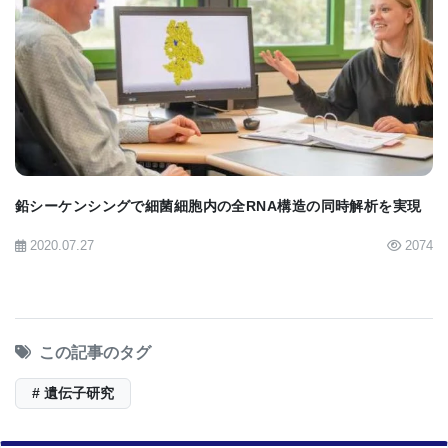
る単純な遺伝形質でさえも示すことを示すために更
新する必要があると、共同著者のEleanor Feingold
BIOMARKET JP
博士ピットの公衆衛生学における遺伝学と生物統計
学。
Pitt Public Healthのシニア・アソシエイト・ディー
ン・フェインゴールド博士は次のように述べていま
鉛シーケンシングで細菌細胞内の全RNA構造の同時解析を実現
す。「耳たぶの付着に影響を及ぼすことがわかって
2020.07.27
2074
いる49の遺伝子がありますが、どうやって相互作用
し合うか分かりません。 "それが次のステップだと
考えています。"
この記事のタグ
# 遺伝子研究
この研究に貢献した追加機関は、中国科学アカデミ
ーである。ロンドン大学。ペルーのUniversidad