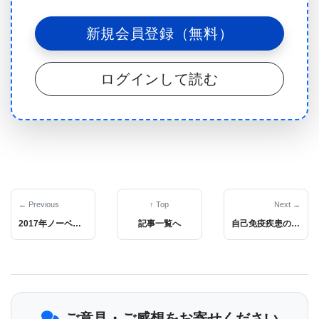
着度については少なくとも49個の遺伝子の相互関係
新規会員登録（無料）
が関わっていることを明らかにした｡
ログインして読む
この研究論文の筆頭著者で､Pitt Public Healthの
Department of Human GeneticsとPittのSchool of
Dental MedicineのDepartment of Oral Biologyで准
教授を務めるJohn R. Shaffer, Ph.D.は､｢かなりシン
プルな形質が遺伝的には非常に複雑だということが
時々ある｡その複雑さを理解すれば､遺伝疾患の治療
← Previous
↑ Top
Next →
2017年ノーベル生理学医学賞は､概日リズムを制御する分子の発見に授与
記事一覧へ
自己免疫疾患の発見から新薬開発へ：TLR8阻害低分子を合成
への手がかりが得られるのではないか｡そういう遺伝
的疾患の中には､モワットウィルソン症候群のよう
に､耳穴を覆うような耳殻や突き出した耳たぶなど､
独特の顔貌を特徴とするものがある｣と述べている｡
ご意見・ご感想をお寄せください