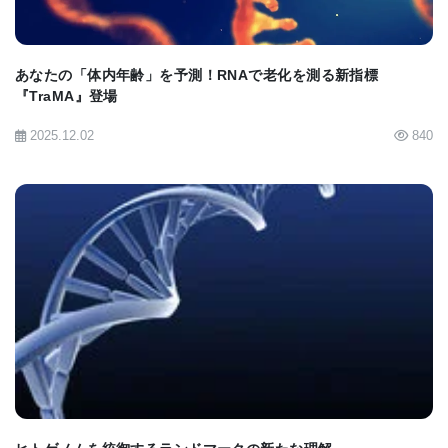
天性奇形の家族歴で選別された｡さらに､研究チーム
は､23andMeと提携し､この研究への参加を了承した
あなたの「体内年齢」を予測！RNAで老化を測る新指標
『TraMA』登場
65,000人近い23andMeの利用者のデータをその1万
人弱のデータに加えた｡これによって研究の統計学的
2025.12.02
840
な実効性が増した｡最初の1万人弱のサンプルの詳細
な評価とは異なり､23andMe参加者の提出した自己
申告は､耳たぶの形状を密着型または分離型と2つに
分類しているだけだった｡
BIOMARKET JP
「これは23andMeの研究プラットフォームのユニー
クな力です。研究資金の優先順位を明らかに満たし
ていないため、日々の光を見ることのない生物学を