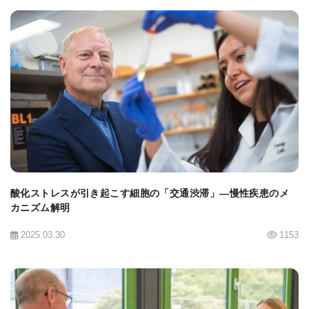
密に研究するためにリソースを投入するのか、それ
とも細かいことをするのが良いのですが、より多く
の研究参加者を募集しますか？ Shaffer博士は述べて
います。 「私たちの研究では、これらのアプローチ
BIOMARKET JP
の両方を結びつけ、より大きなグループを使用する
ことで、小規模な研究のすべての結果に加えて、さ
らに多くの結果が得られました」
酸化ストレスが引き起こす細胞の「交通渋滞」—慢性疾患のメ
結果は、学年の学校の教師が遺伝学を教えるために
カニズム解明
耳たぶのような形質の使用をやめなければならない
2025.03.30
1153
ということを意味するものではありません。しか
し、この授業は、遺伝学者だけが理解し始めている
遺伝子の複雑で魅惑的な相互作用を伴うように見え