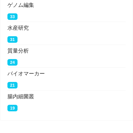
ゲノム編集
33
水産研究
31
質量分析
24
バイオマーカー
21
腸内細菌叢
19