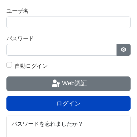
Puruana Cayetano Heredia;ブラジルではリオグラン
ユーザ名
デ・ド・ソル大学、メキシコのUNAM-Instituto
Nacional de MedicinaGenómica;チリ大学;コロンビ
アのアンティオキア大学;アルゼンチンのパタゴニ
パスワード
コ・デ・シエンチャス・ソシエス・アンド・ヒュー
パス
マナス（InstitutoPatagónicode Ciencias）セントル
自動ログイン
イス大学; McGovern Medical University of Texas;
アイオワ大学;中国の復旦大学;シアトル児童研究所ワ
Web認証
シントン大学;オーストラリアのモナッシュ大学。フ
ランスのAix-Marseille Universityなどがあります。
ログイン
【
BioQuick News：Earlobe Attachment
パスワードを忘れましたか？
Characteristic Involves at Least 49 Genes,