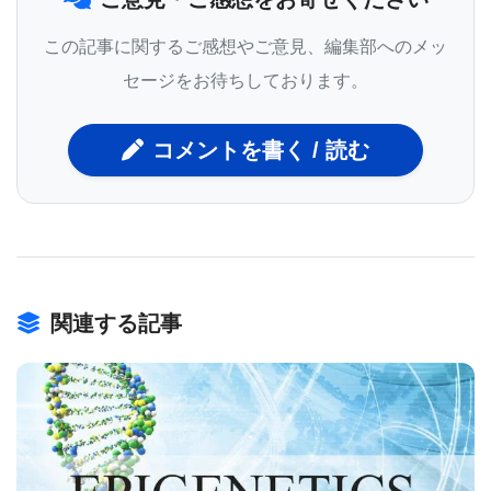
この研究は､イギリスと中国の研究者の国際的な共同
この記事に関するご感想やご意見、編集部へのメッ
作業で行われ､アメリカの個人遺伝学企業､23andMe
セージをお待ちしております。
Inc.のデータも使っている｡この論文の首席著者で､
コメントを書く / 読む
PittのDepartments of Oral Biology and Human
Geneticsの准教授を務めるSeth M. Weinberg, PhD
は､｢この共同作業の優れたところは､大きなサイズの
サンプルが得られただけでなく､異なる民族間の参加
があり､遺伝学的情報に深みが加わったという点が挙
関連する記事
げられる｣と述べている｡AJHGオープンアクセス論
文として掲載されたこの研究は､｢Multiethnic GWAS
Reveals Polygenic Architecture of Earlobe
Attachment (多民族ゲノムワイド関連解析研究で耳
たぶ密着度の多遺伝子構造解明)｣と題されている｡