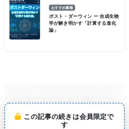
おすすめ書籍
ポスト・ダーウィン ー 合成生物
学が解き明かす「計算する進化
論」
University of Pittsburgh (Pitt)のGraduate School of
Public HealthとSchool of Dental Medicineが中心に
なって進め､2017年11月30日付American Journal of
この記事の続きは会員限定で
Human Geneticsオンライン版に掲載された新研究
す
は､この耳たぶの遺伝ははるかに複雑で､耳たぶの密