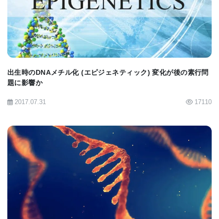
BIOMARKET JP
人の顔貌の特徴を決める遺伝学的要素の研究の一環
として行われているこの耳たぶの研究は､大人数を対
象とした研究では広い範囲で調べることができるが､
出生時のDNAメチル化 (エピジェネティック) 変化が後の素行問
題に影響か
その大きさのため､もっと対象を絞って被験者の情報
2017.07.31
17110
を深く掘り下げることが難しくなる｡いったいどちら
がいいのか､という遺伝学界でかまびすしい議論にも
光を当てており､この耳たぶの研究ではPittの研究チ
ームは､その両方を成し遂げている｡
BIOMARKET JP
研究チームは､まず､1万人弱の被験者を対象に遺伝学
的データを得ると同時に耳たぶが密着型か分離型か､
部分的密着型かを調べた｡被験者は病歴を提出し､先