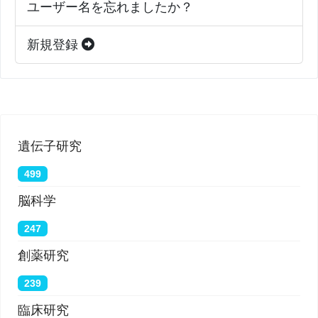
University of Pittsburgh-Led Study Including
ユーザー名を忘れましたか？
23andMe Data Shows
】
新規登録
遺伝子研究
499
脳科学
247
創薬研究
239
臨床研究