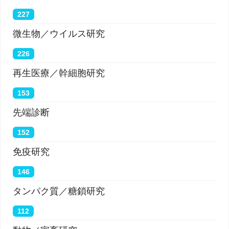
227
微生物／ウイルス研究
226
再生医療／幹細胞研究
153
先端診断
152
免疫研究
146
タンパク質／糖鎖研究
112