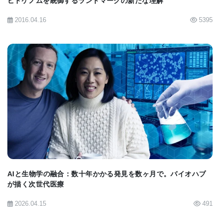
ヒトゲノムを統御するランドマークの新たな理解
明らかにする、幅広い種類の形質を素早く簡単に発
2016.04.16
5395
見できます。ジョイス・タング博士（23歳）はリサ
ーチ・バイス・プレジデントです。 「しかし、重要
な洞察は、一見無意味な形質からでも引き出される
可能性がある」
BIOMARKET JP
10,000人の参加者からなる小規模なグループからの
情報だけを使用して、研究者らは、耳朶付着におい
て役割を果たす6つの遺伝子を同定することができま
した。分析に23andMe参加者を含むように広げたと
ころ、これら6つの遺伝子は再び耳たぶの付着に強く
AIと生物学の融合：数十年かかる発見を数ヶ月で。バイオハブ
関与していたが、さらに43の遺伝子が加えられた。
が描く次世代医療
2026.04.15
491
「だから、私たちはもっと小さな個人を慎重かつ厳