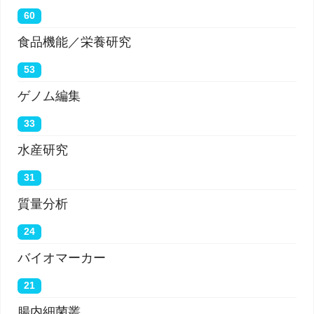
60
食品機能／栄養研究
53
ゲノム編集
33
水産研究
31
質量分析
24
バイオマーカー
21
腸内細菌叢