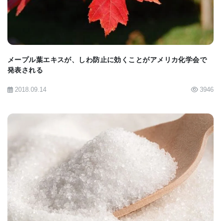
伝えると、脳が褐色脂肪細胞にどういう指令を出す
かが決まってくるのではないかと考えた｣と述べてい
る。脳が脂肪組織と通信し、体が機能するために組
メープル葉エキスが、しわ防止に効くことがアメリカ化学会で
織を分解して自由エネルギーを放出するか消費する
発表される
よう指令することはすでに知られている。この研究
2018.09.14
3946
では、褐色脂肪組織と脳の間にフィードバックルー
プがあることが示された。
Garretsonは、｢研究チームは何年もかけて脂肪と脳
との間の通信を研究してきたが、私たちの研究チー
BIOMARKET JP
ムのように神経系を通じた脂肪と脳との間の通信を
調べた研究室は世界中でもほとんどない｣と述べてい
る。この研究チームのメンバーには、Dr. Ryu、