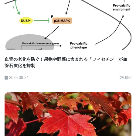
報を送っているのではないかと考えている。たとえ
ば生成熱量とか、どんなタイプの自由エネルギーが
BIOMARKET JP
どれだけ消費されているか、あるいは貯蔵されてい
るか、体にどれだけの脂肪が蓄えられているか、あ
るいは消費したかなどの情報である。
血管の老化を防ぐ！果物や野菜に含まれる「フィセチン」が血
Garretsonは、｢褐色脂肪は、温度が上がり、熱を発
管石灰化を抑制
生し始めると、能動的に健康維持の役目を果たし、
2025.08.24
950
新陳代謝を促進し、白色脂肪を燃焼する働きを助け
るのである。私の研究室のDr. (Vitaly) Ryuや他のメ
ンバーが、褐色脂肪組織は、熱くなると、それを脳
に知らせることに気づいた。これはサーモスタット
のようなフィードバックの働きをしているのではな
BIOMARKET JP
いだろうか。褐色脂肪が熱くなっていることを脳に