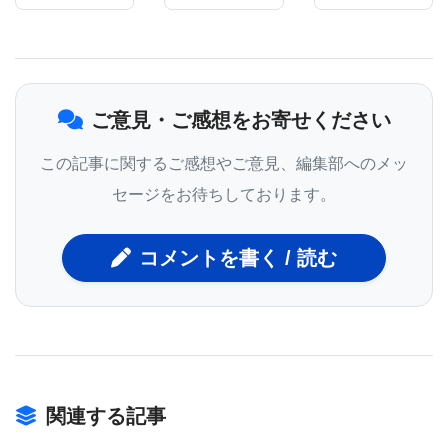
さらに活性化する方法を研究している｣と述べてい
る。
ご意見・ご感想をお寄せください
現行の研究で、通常は脳から発せられる交感神経系
の信号をまねる薬剤を使って褐色脂肪組織を活性化
この記事に関するご感想やご意見、編集部へのメッ
すると、褐色脂肪は感覚神経を活性化して脳に応答
セージをお待ちしております。
することが突き止められている。褐色脂肪組織から
出ている感覚神経は直接の化学的活性化や熱生成に
コメントを書く / 読む
反応し、活発な活動を始める。
Garretson氏は、｢褐色細胞組織から出ている感覚神
経の機能を調べたのはこの研究が初めてだった。褐
関連する記事
色脂肪は比較的新陳代謝に重要な能動的な器官であ