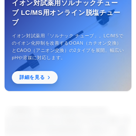
イオン対試薬用ソルナックチュー
ブ LC/MS用オンライン脱塩チュー
ブ
イオン対試薬用「ソルナック チューブ」。LC/MSで
のイオン化抑制を改善するOOAN（カチオン交換）
とCAOO（アニオン交換）の2タイプを展開。幅広い
pHや溶媒に対応します。
詳細を見る
この論文は、｢Brown Adipose Tissue Has
Sympathetic-Sensory Feedback Circuits (交感・感
覚帰還回路を持つ褐色脂肪組織)｣と表題され、実験