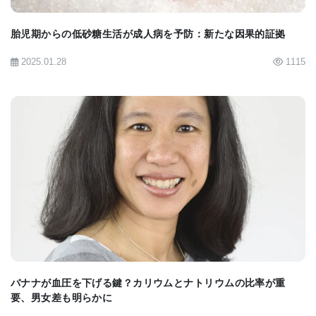
Garretson、Dr. Yang Liu、Dr. Cheryl Vaughanの
他、Georgia State UniversityのDirector of the
胎児期からの低砂糖生活が成人病を予防：新たな因果的証拠
Center for Obesity Reversalを務めるDr. Timothy
2025.01.28
1115
Bartnessらがいる。
■原著へのリンクは英語版をご覧ください：
Study
Demonstrates Feedback Loop Between Brown Fat
and the Brain
BIOMARKET JP
バナナが血圧を下げる鍵？カリウムとナトリウムの比率が重
要、男女差も明らかに