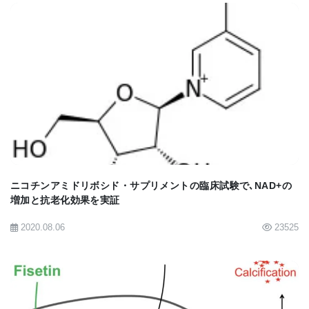
り、この研究で褐色脂肪細胞の情報伝達の経路を新
しく突き止めた。この研究から脂肪と脳の情報交換
についてさらに理解が深まり、これは人間の肥満の
治療にも非常に役立つものだ。褐色脂肪の多い人は
BIOMARKET JP
新陳代謝も活発で2型糖尿病発症率も低く、一般に細
身だという証拠も突き止められている。褐色脂肪細
胞の活動を増大したり、褐色脂肪の量そのものを増
やす方法が突き止められれば、より効果的にまた迅
速に体重を減らす方法が見つけられることと思う｣と
ニコチンアミドリボシド・サプリメントの臨床試験で､NAD+の
増加と抗老化効果を実証
述べている。
2020.08.06
23525
研究チームは、褐色脂肪細胞が脳にもっと様々な情