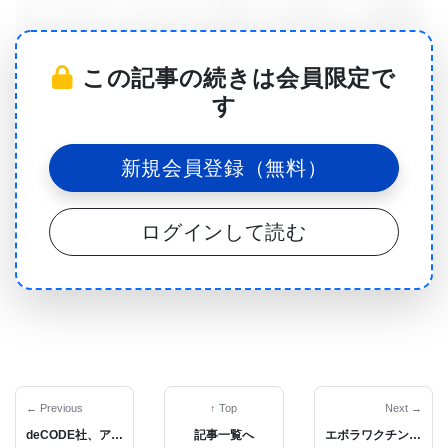
はシベリア・ハムスターを使って行われた。褐色脂
肪組織は、体を動かす熱を発生し、エネルギーを消
この記事の続きは会員限定で
費するためにカロリーを燃やす｢良い脂肪組織｣とか
す
｢健康な脂肪組織｣と考えられており、これに対して
体内ではるかに量の多い白色脂肪は後で使うために
新規会員登録（無料）
エネルギーを貯蔵するもので、糖尿病や心疾患など
健康のリスクを高めることがある。研究の結果か
ログインして読む
ら、褐色脂肪組織はエネルギー燃焼量を増やすこと
ができるという重要な役割を担っており、適度の減
量と肥満防止のために利用できる可能性が示され
た。論文の第二著者でGeorgia State Universityの
Neuroscience Institute and Center for Obesity
Reversal博士号課程研究生、John Garretsonは、
← Previous
↑ Top
Next →
deCODE社、アイスランド住民の大規模ヒトゲノム・シーケンシングで成果
記事一覧へ
エボラワクチンの効果をカニクイザルで証明
｢製薬会社は褐色脂肪組織をターゲットとしてこれを