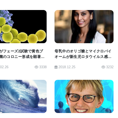
sでの試験は、NIHのDr. Heinz Feldmannに率いられたチームと
を媒介することで知られているカニクイザル
BIOMARKET JP
BIOMARKET JP
 を使って行われ、河岡博士は、｢理想的なモデルだ。カニクイザル
があるということだ｣と述べている。
がフェーズ2試験で黄色ブ
母乳中のオリゴ糖とマイクロバイ
菌のコロニー形成を顕著に
オームが新生児ロタウイルス感染
、宿主細胞を何種類かのエボラ・タンパクで刺激する
に影響していることが判明
.02.26
3338
2018.12.25
3232
、主要なエボラ・タンパクを発現するよう遺伝子組換え
ウイルスを用いたワクチン、恐水病を引き起こすウイ
エボラ・タンパク質を発現するよう遺伝子組換えした
ラ・タンパク質を発現するよう遺伝子組換えしたワク
BIOMARKET JP
BIOMARKET JP
があるが、河岡博士は、｢いずれも安全性やデリバリ