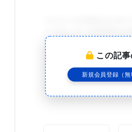
このワクチンは不活性化された全ウイ
なっており、タンパク質や遺伝子を含
め、防御機能をより高めることが考えられる。UW-M
のProfessor of Pathobiolog
この記事
は、｢効力という面ではこのワクチン
ワクチンでもある｣と述べている。このワク
新規会員登録（無
Halfmann研究員が初めて試験的
このシステムは、エボラウイルスが宿
VP30という重要な遺伝子を取り除
できる。エボラウイルスはほとんどの