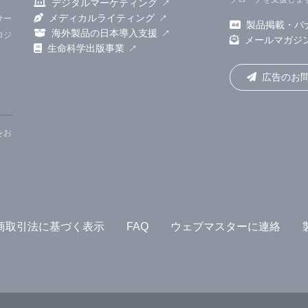
デジタルマーケティング
 W. Lesley Shupert、Dr. Feldmannらが名前を連ねてい
メディカルライティング
サー
製品掲載・バ
海外製品の日本導入支援
ロジ
メールマガジ
生命科学出版事業
広告のお
さい:
ve & Save in Macaques, UW-Madison Study Shows
をお
商取引法に基づく表示
FAQ
ウェブマスターに連絡