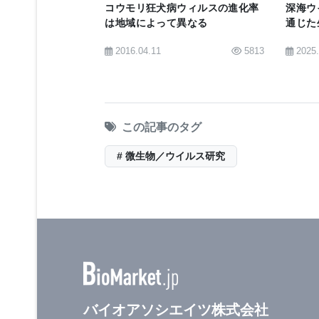
コウモリ狂犬病ウィルスの進化率
深海ウ
は地域によって異なる
通じた
全ウイルス・ワクチンは、ポリオ、イ
2016.04.11
5813
2025
による子宮頚がんなど人間の深刻な疾
Halfmann、Dr. Kawaoka
べてのウイルス・タンパク質や遺伝子
より強固な免疫反応を引き起こせる点
この記事のタグ
# 微生物／ウイルス研究
研究の初期段階では全ウイルス・エボ
性化することが試されたが、エボラウ
新ワクチンは、その障害を越えること
り、何百万ドルもの出資が必要になる
この論文の河岡博士以外の共同著者には、UW-Mad
バイオアソシエイツ株式会社
Batorski、Dr. Gabriele NeumannおよびNa