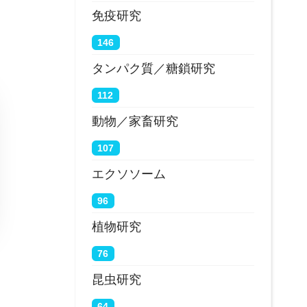
免疫研究
146
タンパク質／糖鎖研究
112
動物／家畜研究
107
エクソソーム
96
植物研究
76
昆虫研究
64