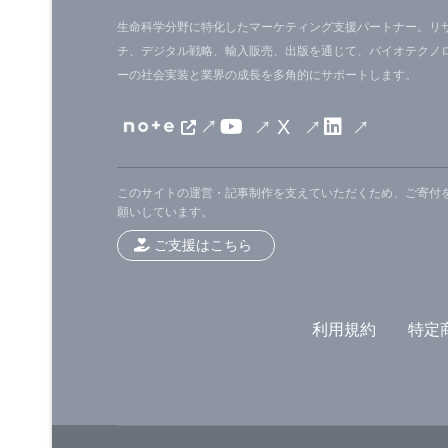
DiseasesのDr. Andrea Marzi、Dr.
生命科学分野に特化したマーケティング支援パートナー。リ
チ、デジタル戦略、輸入販売、出版を通じて、バイオテクノ
る。
ーの社会実装と業界の成長を多角的にサポートします。
■原著へのリンクは英語版をご覧くだ
X
Ebola Whole Virus Vaccine Effecti
このサイトの運営・記事制作を支えていただくため、ご寄付
願いしています。
ご支援はこちら
利用規約
特定