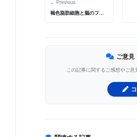
← Previous
ず、成長し、感染するためには宿主細
褐色脂肪細胞と脳のフィードバックループが解明される
胞の遺伝子組換えでVP30タンパク
全ウイルス・ワクチンのような対抗策
Science掲載の研究論文によれば
にワクチンを化学的に不活性化してあ
ご意見
エボラは1976年にスーダンとザイ
この記事に関するご感想やご意
行はこれまでに1万人を超える犠牲者
ワクチンはないが、近年になっていく
コ
うちの4種が人間での治験段階まで進
での試験が済んでいない。しかし、モ
設のNational Institutes of Healt
類での試験で成功しており、この新ワ
が予想される。