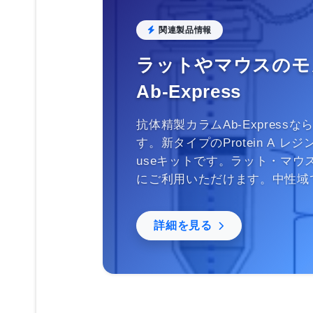
関連製品情報
ラットやマウスのモ
Ab-Express
抗体精製カラムAb-Expres
す。新タイプのProtein A レ
useキットです。ラット・マ
にご利用いただけます。中性域
詳細を見る