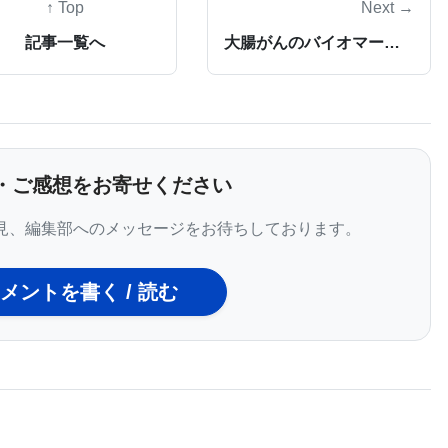
↑ Top
Next →
胞の分子機構を利用しなければならない。サルの腎細
記事一覧へ
大腸がんのバイオマーカーで早期診断の可能性も
を発現させることで、研究室でウイルスを安全に研究し、
をつくり出す基礎にすることができる。また、
、河岡博士と同僚研究者チームは過酸化水素を用いてさら
る。
・ご感想をお寄せください
ールで初めての患者を出した。西アフリカでの現在の大流
見、編集部へのメッセージをお待ちしております。
を出している。エボラにはまだ確立された治療方法や
つかのワクチン・プラットフォームが開発され、その
メントを書く / 読む
んでいる。河岡博士の発表した新ワクチンはまだ人間
ンタナ州ハミルトンのバイオセーフティ・レベル4施
h (NIH) Rocky Mountain Laboratoriesにおいて、非人類霊長
クチンの引き続きの試験と臨床治験に弾みがつくこと