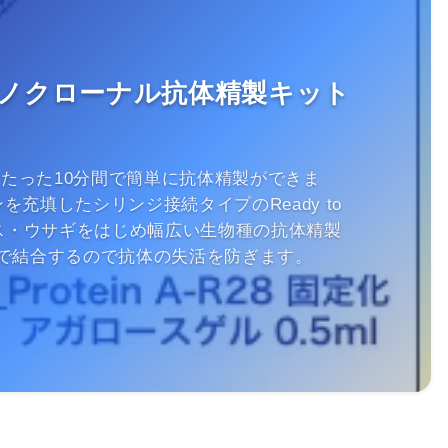
ノクローナル抗体精製キット
sならたった10分間で簡単に抗体精製ができま
ジンを充填したシリンジ接続タイプのReady to
ウス・ウサギをはじめ幅広い生物種の抗体精製
で結合するので抗体の失活を防ぎます。