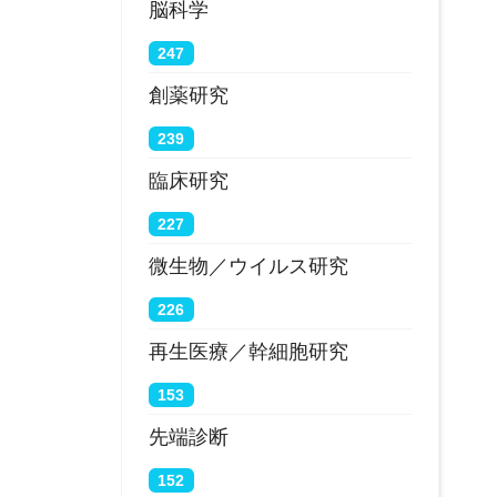
脳科学
247
創薬研究
239
臨床研究
227
微生物／ウイルス研究
226
再生医療／幹細胞研究
153
先端診断
152