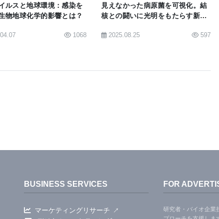
イルスと地球環境：感染を
見えなかった病原菌を可視化。結
生物地球化学的影響とは？
核との闘いに光明をもたらす新技
ンフルエンザ、肝炎、ヒト・パピロマ・ウイルス感染
術
.04.07
1068
2025.08.25
597
患を防止するために長年使われてきた。Dr.
や同僚研究者が開発した不活性全ウイルス・ワクチンの利点は、す
物質を宿主の免疫系に接触させるため、より広範囲で
にある。
ラワクチンを放射線照射やフォルマリン防腐剤で不活
イルスに接触したサルを救えず、研究は中止された。
ができたが、人間の治験は経費がかかり、複雑でもあ
。
BUSINESS SERVICES
FOR ADVERTI
ison のDr. Halfmann、Dr. Lindsay Hill-
研究者・バイオ企業
マーケティングリサーチ
tional Institute of Allergy and Infectious
プローチを支援しま