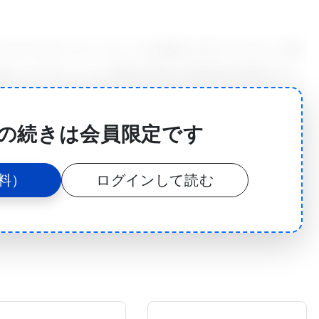
ルスワクチンというところが他のエボラワクチンと異
めたエボラウイルス総体が宿主の免疫系を刺激するた
adison School of Veterinary Medicine
ical Sciencesであり、東大医科学研究所教授も務める河岡博士
の続きは会員限定です
は優れた防御機能を有しており、同時に非常に安全な
チンは、2008年に河岡研究室のDr. Peter
料）
ログインして読む
に開発したプラットフォームに基づいて構成された。
主細胞内で繁殖するために必要なタンパク質をつくる
いてあるため、研究者も安全にこのウイルスを扱うことが
ウイルスと同じように8個の遺伝子しか持っておら