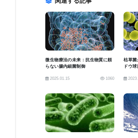
関連する記事
Rocky Mountain Laboratorie
の共同で行われた。この研究はエボラ
BIOMARKET JP
(cynomolgus macaques)
で効果が認められればワクチンは効果
微生物療法の未来：抗生物質に頼
枯草菌
らない腸内細菌制御
ドウ球
現在、治験段階のエボラワクチンには
抑制。
2025.01.15
1060
2023
DNAベースのプラスミド・ワクチン
した複製不全チンパンジー呼吸器疾患
ルスと同科のウイルスを使い、重要な
弱毒化生ワクチン、やはり重要なエボ
BIOMARKET JP
シア・ウイルスを用いたワクチンなど
ーの面で欠点がある｣と述べている。