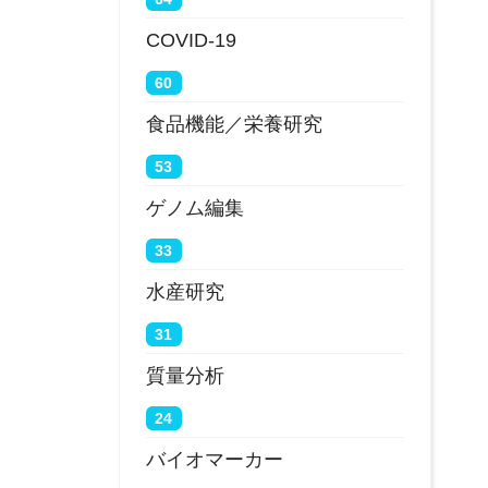
COVID-19
60
食品機能／栄養研究
53
ゲノム編集
33
水産研究
31
質量分析
24
バイオマーカー