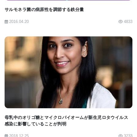
ている。
サルモネラ菌の病原性を調節する鉄分量
2016.04.20
4833
彼女らが見ている1つの例は、ウィスコンシン州マデ
ィソンにあるNational Wildlife Health CenterでTonie
Rocke 博士がプレーリードッグ用のペストワクチン
を使って行ったことだ。
BIOMARKET JP
「彼らはワクチンをピーナッツバター風味で味付け
した餌に入れた」とBenn Felix 博士は述べた。 「こ
れは、これで我々がしようとしているのと同じ一般
母乳中のオリゴ糖とマイクロバイオームが新生児ロタウイルス
的なアイディアだ。餌を分配して、どれだけ消費さ
感染に影響していることが判明
れたかを確認する。または、標的でない種を食べた
2018.12.25
3233