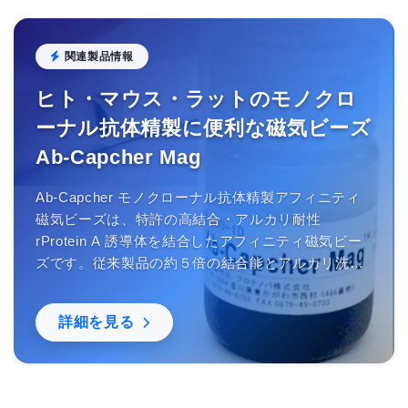
関連製品情報
ヒト・マウス・ラットのモノクロ
ーナル抗体精製に便利な磁気ビーズ
Ab-Capcher Mag
Ab-Capcher モノクローナル抗体精製アフィニティ
磁気ビーズは、特許の高結合・アルカリ耐性
rProtein A 誘導体を結合したアフィニティ磁気ビー
ズです。従来製品の約５倍の結合能とアルカリ洗浄
による再使用ができるため、従来のアフィニティ磁
気ビーズでは困難だった多量の抗体精製を簡便に行
詳細を見る
うことができます。