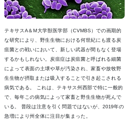
テキサスA＆M大学獣医学部（CVMBS）での画期的
な研究により、野生生物における何世紀にも渡る炭
疽菌との戦いにおいて、新しい武器が間もなく登場
するかもしれない。炭疽症は炭疽菌と呼ばれる細菌
によって表面の土壌や草が汚染され、家畜や放牧野
生生物が摂取または吸入することで引き起こされる
病気である。 これは、テキサス州西部で特に一般的
で、毎年この病気によって家畜と野生生物が死んで
いる。 普段は注意を引く問題ではないが、2019年の
急増により州全体に注目が集まった。