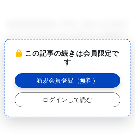
CVMBS獣医病理学部（VTPB）のWalt Cook 博士率
いるクックワイルドライフラボのポスドク研究員で
あるJamie Benn Felix 博士によると、2019年に
この記事の続きは会員限定で
10,000頭以上の動物の死亡の原因となった可能性が
す
あるという。
新規会員登録（無料）
「各動物の経済的価値が1,000ドルであると仮定して
も、わずか数か月で1,000万ドルの経済的損失が見ら
ログインして読む
れた」と彼女は語った。「そして、この事件のレポ
ートよりもかなり高くなる可能性がある」
良いニュースは、炭疽菌に対するワクチンがすでに