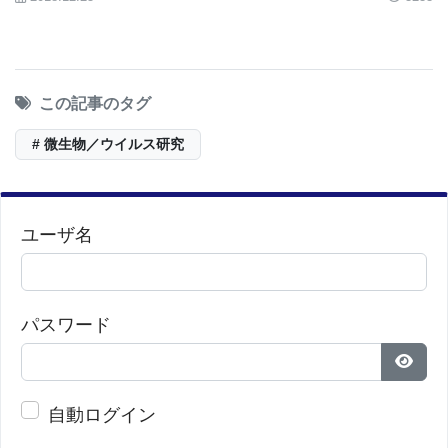
かどうかを確認するトレイルカメラを用意する。」
「餌の配合に入る多くのことがある。餌が入ってい
この記事のタグ
るときにワクチンがまだ安定していて使用可能であ
# 微生物／ウイルス研究
ることを確認してから、それが野生生物や他の野生
生物によってどのように影響または消費されるかを
確認する。」と語った。
ユーザ名
現在、Benn Felix博士の最大の障害の1つは、テキサ
パスワード
スの野生生物の炭疽菌によって引き起こされる被害
の正確さに関するデータの欠如だ。 彼女のチーム
パス
は、炭疽菌の症例に関する報告を増やすために、州
自動ログイン
全体の牧場主、ハンター、およびその他のグループ