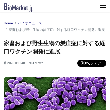
Home
バイオニュース
家畜および野生生物の炭疽症に対する経口ワクチン開発に進展
家畜および野生生物の炭疽症に対する経
口ワクチン開発に進展
Xでシェア
2020.09.14
1961 views