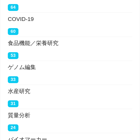
64
COVID-19
60
食品機能／栄養研究
53
ゲノム編集
33
水産研究
31
質量分析
24
バイオマーカー