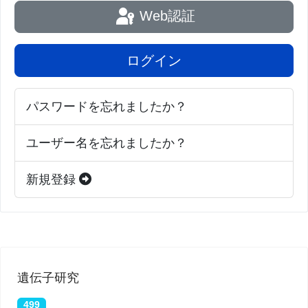
に積極的に手を差し伸べている。
Web認証
「炭疽菌の発生が報告されていない場合、それは問
ログイン
題ではないようであり、連邦政府および他の組織は
資金調達を優先しない」とBenn Felix博士は述べ
パスワードを忘れましたか？
た。 「私がこれがテキサスに移動するまで、これが
ユーザー名を忘れましたか？
問題であることに気づかなかった。大規模感染の報
告は、この問題に関する重要なデータを生成し、こ
新規登録
こで我々がすでに知っている事実として実証するの
に役立つ。これは大きな課題だ。」
BioQuick News:
Progress in Development of Oral
遺伝子研究
Vaccine for Anthrax in Ranging Livestock and
Wildlife
499