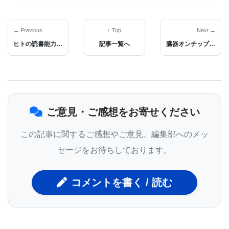
あり、多くの家畜所有者が毎年管理していること
だ。 残念ながら、それは家畜にとって時間のかかる
← Previous
↑ Top
Next →
ヒトの読書能力は下側頭葉皮質のリサイクルがもたらしたとの仮説をMITの神経科学者が提唱
記事一覧へ
臓器オンチップマイクロシステムの使用で卵巣癌転移の機序解明に成果が得られた
注射でのみ投与でき、野生生物にとっては実行不可
能だ。 そのことを念頭に置いて、Benn Felix 博士と
クックワイルドライフラボチームは、VTPBの研究者
であるAllison Rice-Ficht 博士とThomas Ficht 博士
ご意見・ご感想をお寄せください
と協力して、野生生物への潜在的な投与を可能にす
る経口ワクチン投与するための製剤の開発に取り組
この記事に関するご感想やご意見、編集部へのメッ
んだ。
セージをお待ちしております。
コメントを書く / 読む
Benn Felix 博士と同僚は最近、Natureでパイロット
研究の結果を発表し、現在、次のテストに移ってい
る。 このオープンアクセスのNatureの論文は2020年