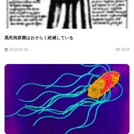
ンからの同じ生菌株だ。」
Benn Felix博士は、技術的にアルギン酸カプセル化
として知られているゲル状物質でのワクチンの放出
黒死病原菌はおそらく絶滅している
を一般的なガムボールマシンと比較した。
2019.04.06
5934
「それはモールまたは店で見ることができる大きな
ガラスのガムボール機械と同じアイディアだ」と彼
女は述べた。 「ゲルは生きた弱毒化細菌の束を保持
しており、時間の経過とともにその細菌の一部を
徐々に放出する。」
BIOMARKET JP
彼女らは現在小規模で働いているが、Benn Felix博
士と彼女のチームは遠い将来に目を光らせ、このワ
クチンがどのように大規模に実装されるかを検討し