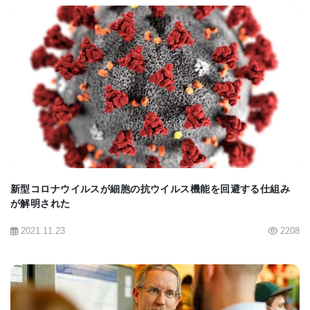
らかにする」と述べた。
炭疽菌は微生物学者の最古の敵の1つであり、現在の
ワクチン接種方法（Sterne株と呼ばれるものを使
BIOMARKET JP
用）は、85年前にMax Sterneが開発したときと基本
的に同じものであり、しばらくは経口ワクチン開発
が目標だった。 実際、以前は、時間と労力を節約し
ようとする多くの家畜所有者がワクチンを食物に混
新型コロナウイルスが細胞の抗ウイルス機能を回避する仕組み
ぜていたが、Benn Felix博士による以前のテストで
が解明された
は、この方法に効果がないことが証明された。
2021.11.23
2208
経口ワクチンの主な問題は、胃腸管内で細菌を十分
に長く、適切な量で維持して、動物に望ましい免疫