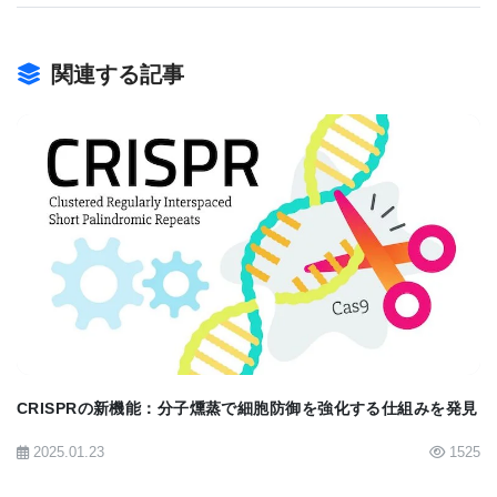
7月10日にオンラインで公開され、「マイクロカプセ
ル化された炭疽菌菌株34F2胞子による経口ワクチン
関連する記事
接種後の防御抗体反応（Protective Antibody
Response Following Oral Vaccination with
Microencapsulated Bacillus Anthracis Sterne Strain
34F2 Spores.）」と題されている。
BIOMARKET JP
成功すれば、野生生物の炭疽菌に対する最初の効果
的な経口ワクチンが開発されるだろう。 Benn Felix
博士は、「予備的な結果から、この概念に潜在的な
CRISPRの新機能：分子燻蒸で細胞防御を強化する仕組みを発見
可能性があることが示されたため、現在、鹿での研
2025.01.23
1525
究を開始しており、そこからどこへ向かうのかを明