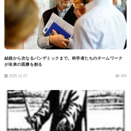
活性をもたらす能力だ。 そのために、細菌や他の培
地のさまざまな菌株を使って他の努力がなされてき
BIOMARKET JP
たが、これまでのところ効果が証明されていない。
Benn Felix博士のアプローチは、数十年にわたって
有効であることが証明されているのと同じ菌株を使
用しているため、より単純でより複雑だ（単純だ
結核から次なるパンデミックまで。科学者たちのチームワーク
が未来の医療を創る
が、ゲルのような懸濁液を使用しているため、より
2025.12.07
309
複雑だ）。
「我々の考えは、この経口炭疽ワクチンを使用する
と、それをある種の餌に入れて、簡単にこれらの動
物にワクチン接種できるということだ」とBenn
Felix博士は語った。 「我々が使用している製剤は、
BIOMARKET JP
ゲルのような物質に入れられた現在の市販のワクチ