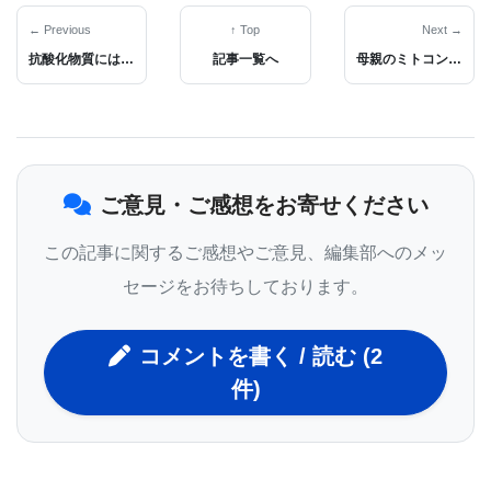
りか、そのゲノムを長い歳月にわたって保存してき
← Previous
↑ Top
Next →
抗酸化物質には、アルコール誘発性肝疾患防止の可能性
記事一覧へ
母親のミトコンドリア遺伝子が子供の老化に影響
た」と述べ、論文もAmborellaのゲノム大食癖の規模
を明らかにしている。
ご意見・ご感想をお寄せください
このミトコンドリア・ゲノムに関する研究の報告に
は、Amborella Genome ProjectによるAmborella
この記事に関するご感想やご意見、編集部へのメッ
trichopoodaの核ゲノムに関する研究論文、他の研究
セージをお待ちしております。
グループによるAmborella trichopodaの質の高いゲ
ノム・シーケンス、それに複数の研究論文をまとめ
コメントを書く / 読む (2
て関連づけたパースペクティブも添えられている。
件)
DOE JGI Plant Programは、太陽光エネルギーを化