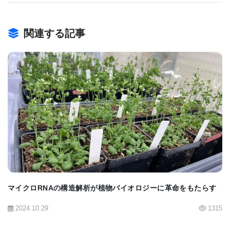
学エネルギーに変換する光合成や、地球規模炭素循
環における陸上植物や海洋植物プランクトンの役割
関連する記事
などの基礎生物学研究を重点にしており、この研究
論文に述べられているようなモデルの作成は、ミト
コンドリア融合や植物、真菌類、藻類など真核生物
種相互間の遺伝子伝播の起源と機序についてさらに
詳しく解明する上で研究のフレームワークを向上さ
BIOMARKET JP
せることになる。また、この研究論文に述べられて
いるような、傷口を経由する遺伝子の伝播は、
Amborellaと和合する植物だけでなく、寄生植物につ
いてもあてはまる。さらに敷衍すれば、Amborellaか
ら栄養を吸い上げる寄生植物のグループは、地球上
マイクロRNAの構造解析が植物バイオロジーに革命をもたらす
に存在する、顕花植物から樹液を吸い取る膨大な種
2024.10.29
1315
類の植物グループを代表している。