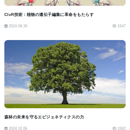
対にものぼり、一般的な植物のミトコンドリア・ゲ
ClvR技術：植物の遺伝子編集に革命をもたらす
ノムの規模が50万塩基対程度なのに対して、この植
2024.09.30
1547
物のミトコンドリア・ゲノムは390万塩基対という膨
大な規模になっている。一方、動物のミトコンドリ
アは、はるか昔に遺伝子伝播ができなくなってい
る。
この研究から、植物のミトコンドリアは他の種のミ
トコンドリアと融合することで新しい特性を獲得で
BIOMARKET JP
きるという仮説が強く裏付けられた。Amborellaの場
合、ミトコンドリアが、着生植物など他の植物のミ
トコンドリアと接触する機会は多い。
森林の未来を守るエピジェネティクスの力
Amborellaは、傷がつくとその部分の成長が速まり、
2024.10.06
1502