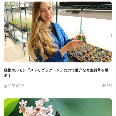
Plant Programのもう一つの力点は、「バイオ燃料作
物」の健全な成長と病虫害の脅威について理解を深
めることである。一方、DOE JGIと共同研究者は、
BIOMARKET JP
共同研究の過程で明らかになった遺伝子注釈デー
タ・セットの総目録を構築しており、Phytozomeを
通して公開されている他、DOEのSystems Biology
Knowledgebase (KBase) にも保管されている。
植物ホルモン「ストリゴラクトン」の力で厄介な寄生雑草を撃
DOE JGI's Community Sequencing Programの下で
退！
始められたミトコンドリア・ゲノム全塩基配列解読
2025.07.13
860
の作業には8年を費やした。まず研究用のサンプルを
手に入れるため、研究チームはこの植物が自生して
いる土地、オーストラリア大陸東海岸から750マイル
の位置にある小さな島国ニューカレドニアの本島