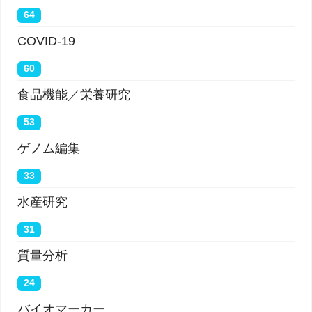
64
COVID-19
60
食品機能／栄養研究
53
ゲノム編集
33
水産研究
31
質量分析
24
バイオマーカー