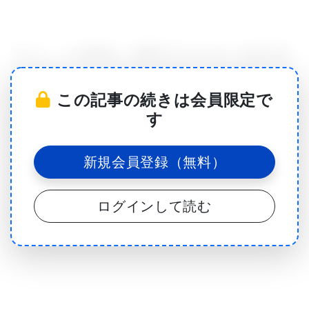
なんと、この植物は、細胞中のエネルギー生成小器
官である ミトコンドリアが遺伝子の水平伝播と呼ば
この記事の続きは会員限定で
れる特異な現象で他種植物のDNAの6種に相当するゲ
す
ノムを獲得していたのである。1種はコケ、3種の緑
藻、2種の顕花植物のゲノムだった。細胞小器官が他
新規会員登録（無料）
種生物のゲノムをまるまま取り込んだことを確認さ
れたのは初めてであり、陸上植物が緑藻の遺伝子を
ログインして読む
吸収していることを確認されたのも初めてだった。
2013年12月20日付Science誌に掲載された研究論文
の首席著者、Indiana UniversityのDr. Palmerは、
「Amborella trichopodaのミトコンドリアは、他の
植物や藻類のゲノムをまるまま呑み込み、そればか