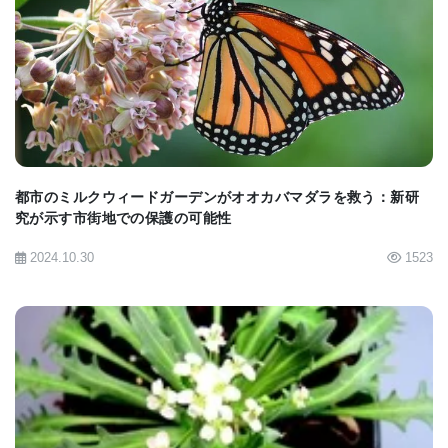
Grande Terreまで長い旅をしなければならなかっ
BIOMARKET JP
た。ところが、この植物のDNA塩基配列解読は初め
は期待したような成果を挙げなかった。
遺伝子の塩基配列解読は可能だったが、DNAを増幅
するために用いたテクニックでは、ゲノム・アセン
都市のミルクウィードガーデンがオオカバマダラを救う：新研
究が示す市街地での保護の可能性
ブリ全体の再構築には信頼性が持てなかった。Dr.
2024.10.30
1523
Palmerは、「そのため、出発点に戻って、もう一
度、2つめの独立したゲノム・アセンブリのドラフト
を作成しなければならなかった」と述べている。そ
の後で、研究論文の第一著者、Indiana Universityの
Dr. Danny Riceが、二つのアセンブリを単一の完全
BIOMARKET JP
なゲノム・アセンブリにまとめた。