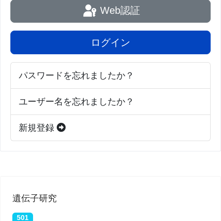
Web認証
り、細胞質雄性不稔が起きることを指摘している。
これは植物が生殖機能を持つ花粉を作れなくなるこ
ログイン
とで、交配種種子生産という面で栽培学的に重要な
特質である。また、Dr. Palmerは、「植物ミトコン
パスワードを忘れましたか？
ドリア・ゲノムの研究で得られた成果は、他の種の
ミトコンドリア・ゲノムに敷衍することができる。
ユーザー名を忘れましたか？
たとえば、細胞老化の機序にも光を当てるものにな
る」と述べている。
新規登録
■原著へのリンクは英語版をご覧ください:
Pacific
Plant Has Absorbed Six “Foreign” Genomes into Its
Mitochondria
遺伝子研究
501