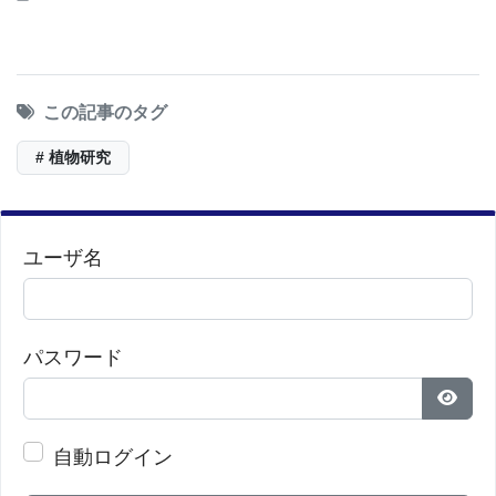
事実上、Amborellaに接触した他の種のミトコンドリ
アの培養器になる可能性がある。このことと、ミト
コンドリアの遺伝子は時間が過ぎても失われること
この記事のタグ
がほとんどないという事実とあわせ、Amborellaのミ
トコンドリアDNAの膨大な蓄積量になった。Dr.
# 植物研究
Palmerは、Amborellaのミトコンドリアのゲノム全
体を詳しく調べようと考えた動機について、「植物
ユーザ名
の遺伝子の数は比較的少ないが、ミトコンドリアの
ゲノムはそれに比べると基礎代謝という面で非常に
重要な働きをしている。ミトコンドリアのゲノムは
パスワード
呼吸作用に必要な必須タンパク質の大部分をエンコ
ードしているからだ」と述べている。
パス
自動ログイン
さらに、植物のミトコンドリア遺伝子の欠陥によ