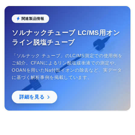
関連製品情報
ソルナックチューブ LC/MS用オン
ライン脱塩チューブ
「ソルナック チューブ」のLC/MS測定での使用例を
ご紹介。CFANによるリン酸塩緩衝液での測定や、
OOANを用いたNa付加イオンの除去など、実データ
に基づく解析事例を掲載しています。
詳細を見る