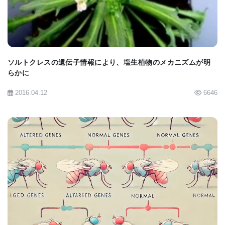
Dr. Palmerは、「手っ取り早く言えば、Amborellaの
ミトコンドリア・ゲノム全体のアセンブリを完成す
るためだけに数人の研究者が何年も費やさなければ
ソルトクレスの遺伝子情報により、塩生植物のメカニズムが明
ならなかったということになるが、それだけの価値
らかに
はあった。その植物のゲノムは普通のゲノムとは大
2016.04.12
6646
きくかけ離れていて、驚くことばかりだったし、同
時にゲノムへの理解を深めてくれるものでもあっ
た」と述べ、さらに、「問題の他種植物のDNAが汚
染によるものだったり、ミトコンドリアではなく核
酸内のものだったという可能性を排除するため、完
BIOMARKET JP
全な塩基配列解析が必要だった」と述べている。
Amborellaのミトコンドリアが遺伝子の水平伝播によ
って吸収、蓄えたDNAの量は少なくとも100万塩基