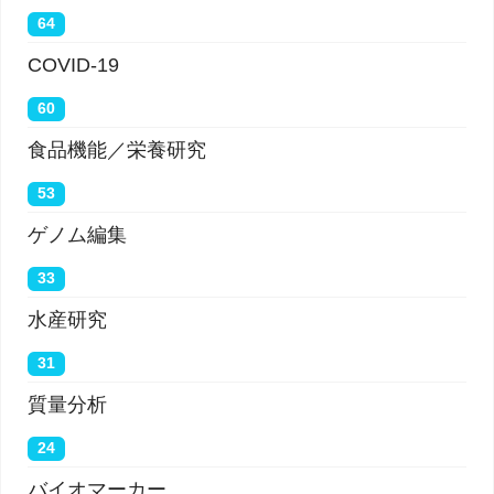
64
COVID-19
60
食品機能／栄養研究
53
ゲノム編集
33
水産研究
31
質量分析
24
バイオマーカー