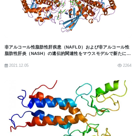
BIOMARKET JP
が減退するなどの早すぎる老化現象が起きた。それ
ばかりか、mtDNAの突然変異を受け継いだマウスは
心筋疾患を発症しやすくなっていた。
研究チームが突き止めたように、mtDNAの突然変異
非アルコール性脂肪性肝疾患（NAFLD）および非アルコール性
は老化を速めるだけでなく、成長を損なうものだっ
脂肪性肝炎（NASH）の遺伝的関連性をマウスモデルで新たに発
た。マウスの場合、先天性の欠陥ばかりでなく、生
見
2021.12.05
2264
活過程でのmtDNAの突然変異の累積が脳の発達を妨
げていた。研究チームは、先天的なmtDNAの欠陥と
後天的なmtDNAの欠陥が合わさり、最終的に臨界量
に達するものと結論した。
BIOMARKET JP
Dr. Larssonは、「私たちの研究結果は老化のプロセ
スを解明し、また老化ではミトコンドリアが重要な