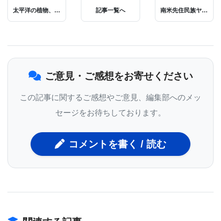
太平洋の植物、ミトコンドリアに6種の異種ゲノム呑み込む
記事一覧へ
南米先住民族ヤノマミ族のマイクロバイオーム､工業化社会の人間より40％も多様
Dr. Larssonは、ケルンのMax Planck Institute for
Biology of AgingでDirectorを務め、ストックホルム
のKarolinska Institute所属の研究者でもある。その
Dr. Larssonが、同じKarolinska InstituteのDr. Lars
ご意見・ご感想をお寄せください
Olsonとともにこの研究を指導した。Dr. Larsson
は、「ミトコンドリアは、ミトコンドリアDNAまた
この記事に関するご感想やご意見、編集部へのメッ
はmtDNAと呼ばれる独自のDNAを持っており、細胞
セージをお待ちしております。
核中のDNAよりも変化が速い。これが老化プロセス
に大きく影響しており、ミトコンドリア内の突然変
コメントを書く / 読む
異の多くが徐々に細胞のエネルギー生産を止めてい
く」と述べている。
これまでの研究では、「生活過程で累積される突然