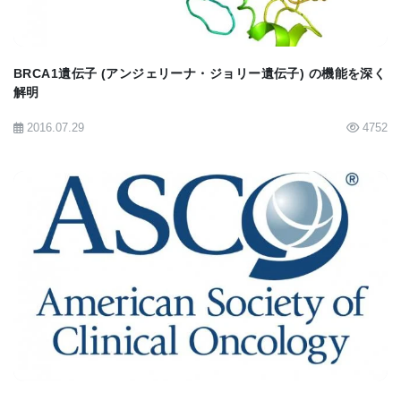
役割を果たしていることが示されている。また、突
然変異の数を減らすことも重要であることが明らか
になった」と述べている。ただし、ライフスタイル
BRCA1遺伝子 (アンジェリーナ・ジョリー遺伝子) の機能を深く
解明
などによって、mtDNAの損傷の度合いを左右するこ
2016.07.29
4752
とが可能かどうかは研究を続けなければ分からない
と述べており、将来的にはミバエやマウスなどのモ
デル生体でmtDNAの突然変異を減らすことで寿命を
延ばすことができるのかどうかというところまで研
究を続けたいとしている。
BIOMARKET JP
■原著へのリンクは英語版をご覧ください：
A
Mother’s Mitochondrial Genes Influence Her
Child’s Aging