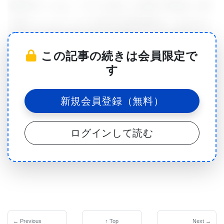
同研究チームは、マウスを使った研究で母体から受
け継ぐミトコンドリアDNAの突然変異が、生まれた
瞬間から子供の老化過程に影響することを実証した
この記事の続きは会員限定で
のである。この研究論文は、2103年8月21日付
す
「Nature」オンライン版に掲載されている。老化は
複雑なプロセスであり、歳月を経るうちに身体の組
新規会員登録（無料）
織、細胞、分子の損傷が累積していき、最終的に器
官の機能が衰え、死亡のリスクが高くなる。なぜ人
ログインして読む
によって老化の速さが異なるのかという疑問に対し
ては未だに解き明かされていない理由がいくつもあ
る。それでも、細胞のエネルギー源であるミトコン
ドリアに起きる損傷は老化に対して特に重要と見ら
れている。
← Previous
↑ Top
Next →