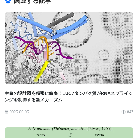
関連する記事
変異が老化過程に影響する」とされていたが、Dr.
Larssonの部門の研究者、Dr. James Stewartは、
「驚いたことに、母体のミトコンドリアDNAが私た
ちの老化に影響していることが突き止められた。マ
ウスが母体から突然変異したmtDNAを受け継ぐと老
BIOMARKET JP
化が早まることが明らかになった」と述べている。
したがって、老化を引き起こすような突然変異が生
まれた時から体内に存在しているのである。
老化の研究では、ミトコンドリアはすでに長年にわ
生命の設計図を精密に編集！LUC7タンパク質がRNAスプライシ
ングを制御する新メカニズム
たって詳しく調べられてきた。細胞中のミトコンド
2025.06.05
847
リアは、環状DNAゲノムの何千という複製を持って
おり、これがたとえば呼吸鎖の酵素に重要なタンパ
ク質をエンコードする。