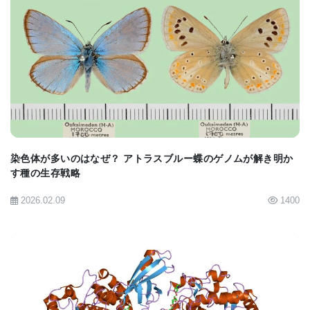
細胞核中のDNAは両親から受け継がれるが、ミトコ
ンドリアは精細胞ではなく、卵母細胞経由でのみ子
BIOMARKET JP
供に受け継がれるため、ミトコンドリアDNAは母親
の遺伝子に限られている。細胞中のミトコンドリア
の無数にあるDNA分子は互いに無関係に突然変異
し、mtDNA分子は正常なものも損傷を受けたものも
次の世代に受け継がれる。
染色体が多いのはなぜ？ アトラスブルー蝶のゲノムが解き明か
す種の生存戦略
2026.02.09
1400
mtDNAの損傷が子供にどのような影響をもたらすか
を調べるため、研究チームはマウス・モデルを使っ
た。母親からmtDNAの突然変異を受け継いだマウス
は、欠陥を受け継いでいないマウスに比べて早死に
しただけでなく、体質量が減ったり、オスの繁殖力