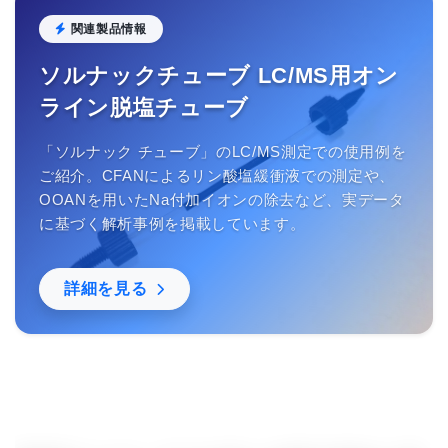
関連製品情報
ソルナックチューブ LC/MS用オン
ライン脱塩チューブ
「ソルナック チューブ」のLC/MS測定での使用例を
ご紹介。CFANによるリン酸塩緩衝液での測定や、
OOANを用いたNa付加イオンの除去など、実データ
に基づく解析事例を掲載しています。
詳細を見る