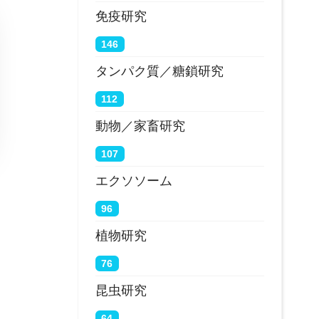
免疫研究
146
タンパク質／糖鎖研究
112
動物／家畜研究
107
エクソソーム
96
植物研究
76
昆虫研究
64