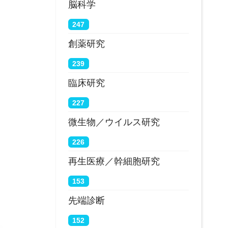
脳科学
247
創薬研究
239
臨床研究
227
微生物／ウイルス研究
226
再生医療／幹細胞研究
153
先端診断
152