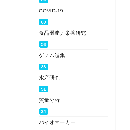
COVID-19
60
食品機能／栄養研究
53
ゲノム編集
33
水産研究
31
質量分析
24
バイオマーカー