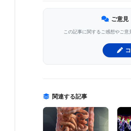
コリー博士のチームは、協力者のUCS
年7月15日付のNature Metho
ご意見
ューロンを中枢神経系の主役とすれば
この記事に関するご感想やご意
目している。中枢神経系のニューロン
能などすべての身体機能を司る電気信
コ
膠細胞は、多発性硬化症のような疾病
させる多発性硬化症はミエリンの消失
コリー博士の率いる研究チームは、基
促すのに最適な太さも突き止めており
関連する記事
のはなぜかという疑問解明の糸口にな
を創り出したわけではないが、研究者
た治療法の効果を試験する新しい手段
BIOMARKET JP