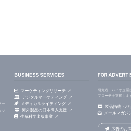
に研究を続けている。コリー博士は、「多発性硬化症
を促さなければならない。しかし、一方で、外傷によ
を促さなければならない」と語っている。
CSFのラクレフ神経学教授のチャン博士、VAAAHS
卒業のサミュエル J. タック博士、ミシガン大学バ
業生ミシュエル・リーチ、UCSFのステファニー・レ
・メロン、S.Y. クリスティン・チョンの各博士、ミ
BUSINESS SERVICES
FOR ADVERTI
ニアリングのチャン・チーフェン博士もそれぞれ研究
研究者・バイオ企業
マーケティングリサーチ
プローチを支援しま
デジタルマーケティング
メディカルライティング
サー
製品掲載・バ
海外製品の日本導入支援
ロジ
その周辺をシュワン細胞と呼ばれる細胞が包んでい
メールマガジ
生命科学出版事業
テクニックを用いて研究することができる。また、神
広告のお