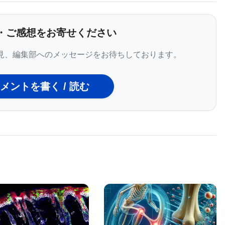
Fのジョナ・チャン博士のラボ・チームと共同で2012
dsオンライン版に研究成果を発表している。この研究では、ニ
・ご感想をお寄せください
、その主役を支える脇役に相当する希突起膠細胞に注
見、編集部へのメッセージをお待ちしております。
も、この希突起膠細胞がなければ、筋肉の動きや脳機
号を効果的に伝えることができない。しかし、希突起
メントを書く / 読む
の影響を受けやすいタイプの細胞で、身体機能を衰弱
が特徴になっている。
礎となるナノファイバーについても、この形成過程を
、神経によって髄鞘形成するものとしないものがある
っている。まだ、ペトリ皿で完全に機能する神経組織
は、その研究を足がかりにして、神経研究を進め、ま
が生まれることを確信している。
BIOMARKET JP
BIOMARKET JP