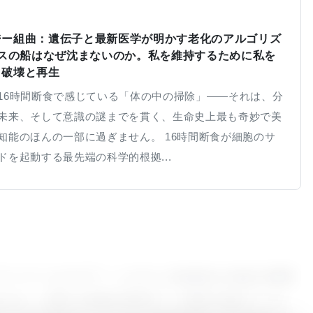
ジー組曲：遺伝子と最新医学が明かす老化のアルゴリズ
ウスの船はなぜ沈まないのか。私を維持するために私を
き破壊と再生
16時間断食で感じている「体の中の掃除」——それは、分
未来、そして意識の謎までを貫く、生命史上最も奇妙で美
知能のほんの一部に過ぎません。 16時間断食が細胞のサ
ドを起動する最先端の科学的根拠...
バーヘルスケア・システム (VAAHS) の自分の研究
まさしく博士の念願を実現すべく研究を進めている。