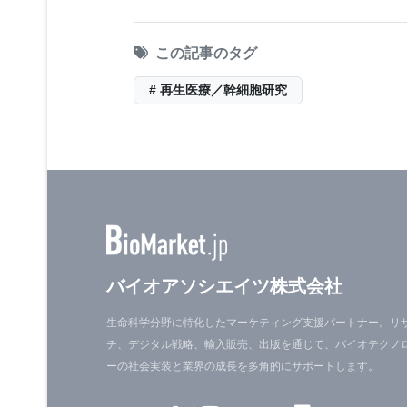
ことになる仕組みを明らかにするため
の対策としては、神経系の髄鞘再形成
この記事のタグ
って損傷を受けた神経については再生
# 再生医療／幹細胞研究
この研究は、コリー博士だけでなく、U
ラボ・チーム・メンバーでミシガン大学
イオメディカル・エンジニアリング卒
ッドモンド、イ・ソンウック、シンシア
シガン大学バイオメディカル・エンジ
バイオアソシエイツ株式会社
チームを率いている。
生命科学分野に特化したマーケティング支援パートナー。リ
チ、デジタル戦略、輸入販売、出版を通じて、バイオテクノ
末梢神経は中心にニューロンがあり、
ーの社会実装と業界の成長を多角的にサポートします。
る。この末梢神経もナノファイバー・