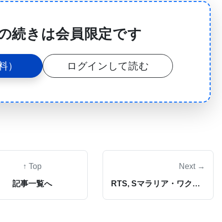
、コリー博士と、ミシガン大学医学部、VAAAHS、カ
ャンパス(UCSF)の研究同僚は、特殊なポリマー・
の続きは会員限定です
神経組織形成の仕組み、なぜ傷を受けた神経が再接合
り、損傷の進行を遅らせることはできないかという問
料）
ログインして読む
ー・ナノファイバーを基礎として特定のタイプの脳細
とで人体の神経組織とほぼ同じ大きさと形状のものを
り大きな神経線維を損傷から守る保護皮膜形成、つま
↑ Top
Next →
することができたと述べている。さらには、人体の中
記事一覧へ
RTS, Sマラリア・ワクチン候補、アフリカの乳幼児の臨床試験で発症率を3分の1下げる
、ミエリンと呼ばれる保護物質が同心円状に何層にも