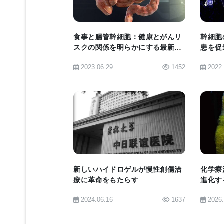
コリー博士は、ミシガン大学医学部で
授を務める他、VA老人医学教育臨床
食事と腸管幹細胞：健康とがんリ
幹細胞
スクの関係を明らかにする最新研
患を促
た研究についても、その成否はファイ
究
ラー大
2023.06.29
1452
2022
とほぼ同じ長さ、同じ太さであれば、
ナノファイバーに従ったものになる。
ズだということだ」と語っている。研
れたプラスチックのポリスチレンを用
BIOMARKET JP
ーを作っている。
最近、研究チームは、Materials Scie
新しいハイドロゲルが慢性創傷治
化学療
療に革命をもたらす
進化す
性ポリマーのポリ-L-ラクチドで造
胞移植
2024.06.16
1637
2026
し、新しい神経細胞を再生させる新し
ームはさらに希突起膠細胞が細長いニ