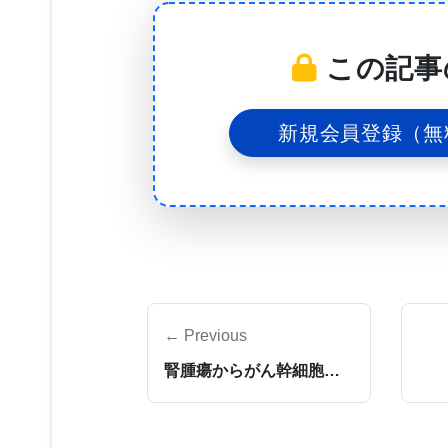
最近発表されたいくつかの研究論文で
リフォルニア大学サンフランシスコ・キ
この記事
ナノファイバー技術の開発に成功し、
しないのか、神経組織の損傷を防いだ
新規会員登録（無
題を研究してきたと述べている。
さらに、人間の毛髪よりも細いポリマ
胞をナノファイバーに巻きつかせるこ
作ることができた。そればかりか、よ
← Previous
り髄鞘形成と言われるプロセスも再現
腎腫瘍からがん幹細胞を分離
で起きているのとまったく同じように
形成することも確認した。