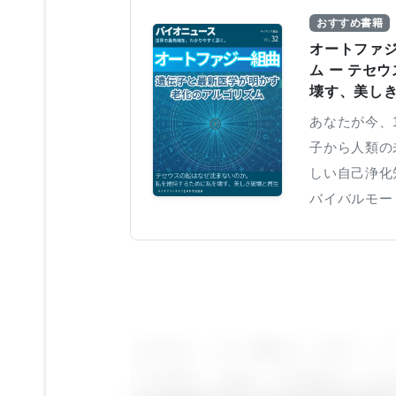
おすすめ書籍
オートファ
ム ー テセ
壊す、美し
あなたが今、
子から人類の
しい自己浄化
バイバルモー
そのため、コリー博士は、VAアン・アー
ラボを率い、現在、その研究チームは