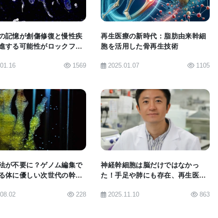
神経学とバイオメディカル・エンジニアリングの准教
センターの研究員でもあり、このナノファイバーを使っ
の記憶が創傷修復と慢性疾
再生医療の新時代：脂肪由来幹細
進する可能性がロックフェ
胞を活用した骨再生技術
バーが十分に細いことが重要だとして、「ニューロン
学の新研究で証明された
.01.16
1569
2025.01.07
1105
神経細胞はファイバーを受け入れ、細胞の形や位置も
基本的にこのナノファイバーはニューロンと同じサイ
究チームは、ナノファイバーの材質としてごくありふ
い、エレクトロスピニングと呼ばれる製法でファイバ
BIOMARKET JP
BIOMARKET JP
nce and Engineering Cに掲載された論文で、「生分解
法が不要に？ゲノム編集で
神経幹細胞は脳だけではなかっ
る体に優しい次世代の幹細
た！手足や肺にも存在、再生医療
ったファイバーをニューロンに似せて最適な形状に加工
に新たな希望
.08.02
228
2025.11.10
863
いテクニックを考え出した」と発表している。研究チ
ューロンの軸索に取り付き、おそらく髄鞘を形成する