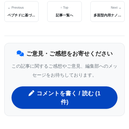
ク質はプロテアソームによって破壊される。プロテ
← Previous
↑ Top
Next →
アソームは細胞内で不要なタンパク質を分解し再生
ペプチドに基づく有望な新薬候補
記事一覧へ
多面型内用ナノ抗がん剤に新兵器
する大きなタンパク質複合体で、これは細胞のホメ
オスタシスの維持に極めて重要な役割をもつ。
ご意見・ご感想をお寄せください
この研究を通して、BSI研究グループは、プロテオソ
ームベースの再生が機能しない領域を明確にするこ
この記事に関するご感想やご意見、編集部へのメッ
とを追究した。それは、プロテオソームが分解しに
セージをお待ちしております。
くいタンパク質の複合体や凝集体の多い領域であ
る。研究チームは、この弱点がユビキチン結合
コメントを書く / 読む (1
（UBA）領域、セリン403（S403）位置でのp62タン
件)
パクのリン酸化によるものだと指摘している。この
位置でのリン酸化は選択的オートファジーとよばれ