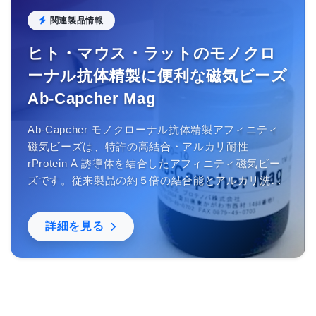
関連製品情報
ヒト・マウス・ラットのモノクロ
ーナル抗体精製に便利な磁気ビーズ
Ab-Capcher Mag
Ab-Capcher モノクローナル抗体精製アフィニティ
磁気ビーズは、特許の高結合・アルカリ耐性
rProtein A 誘導体を結合したアフィニティ磁気ビー
ズです。従来製品の約５倍の結合能とアルカリ洗浄
による再使用ができるため、従来のアフィニティ磁
気ビーズでは困難だった多量の抗体精製を簡便に行
詳細を見る
うことができます。