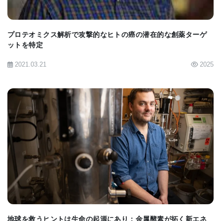
プロテオミクス解析で攻撃的なヒトの癌の潜在的な創薬ターゲ
ットを特定
2021.03.21
2025
BIOMARKET JP
地球を救うヒントは生命の起源にあり：金属酵素が拓く新エネ