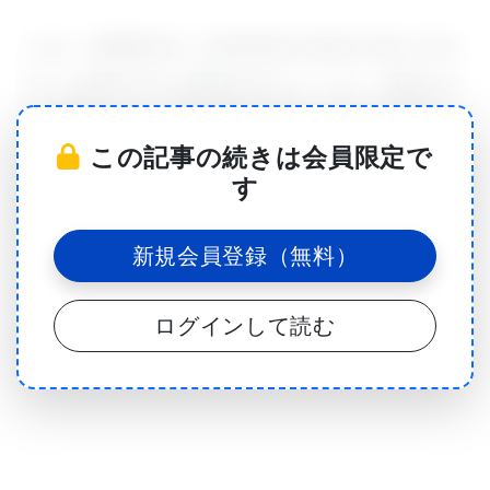
これは、酸素輸送から免疫防御や食物の消化に至る
までに必要不可欠な機能を果たす。また、細胞の生
存に重要なのは、有効期限を過ぎたタンパク質をど
この記事の続きは会員限定で
のように扱うかである。破損やミスフォールドした
す
タンパク質は、アルツハイマー病などの神経変性疾
患に見受けられる衰弱状態と関連している。
新規会員登録（無料）
ログインして読む
真核細胞では、破損またはミスフォールドしたタン
パク質の再生は、小さな調節タンパク質であるユビ
キチンの“ユビキチン化”によって管理されている。
ユビキチン分子は、タンパク質に付加することでそ
のタンパク質を標識化し、この標識化されたタンパ