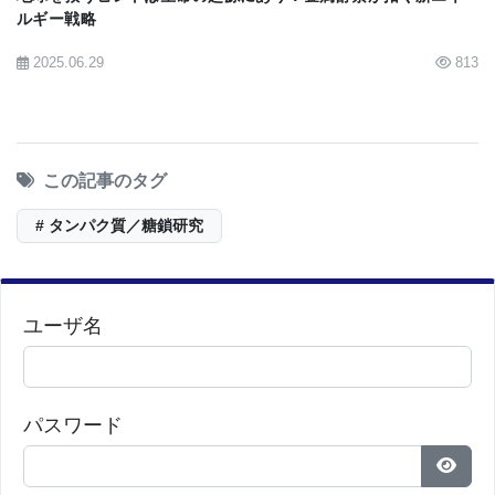
ルギー戦略
2025.06.29
813
この記事のタグ
# タンパク質／糖鎖研究
ユーザ名
パスワード
パス