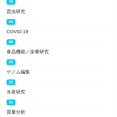
76
昆虫研究
64
COVID-19
60
食品機能／栄養研究
53
ゲノム編集
33
水産研究
31
質量分析