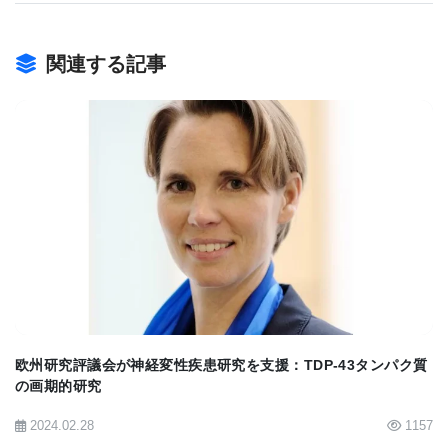
る異化プロセスを誘発し、タンパク質凝集体を分解
する。これは、“セクエストトーム”と言われる構造
関連する記事
を形成し、オートファジーの準備のためにポリユビ
キチン化されたタンパク質凝集体を隔離することに
より行われる。
2011年10月21日付けのMolecular Cell誌に掲載され
BIOMARKET JP
たこのメカニズムの発見は、タンパク質凝集体を選
択的に分解する新しい、より効果的な薬の開発への
扉を開くであろう。そして、神経変性疾患の治療に
活用できることが有望視される。
欧州研究評議会が神経変性疾患研究を支援：TDP-43タンパク質
の画期的研究
[
BioQuick News: How Brain Cells Degrade
2024.02.28
1157
Dangerous Protein Aggregates
">