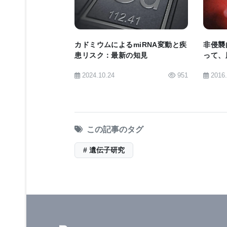
のコストが急速に下がり、より効率的
ローチ法は医療研究者の感心を引き続
る。
カドミウムによるmiRNA変動と疾
非侵襲
患リスク：最新の知見
って、
2024.10.24
951
2016
■原著へのリンクは英語版をご覧くだ
Extremes Can Reveal Susceptibility
この記事のタグ
# 遺伝子研究