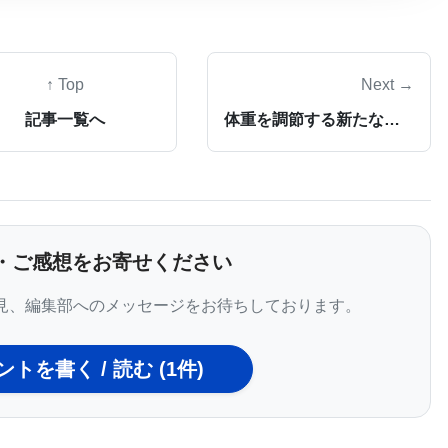
性があった嚢胞性線維症患者間にDCTN4変異は見られ
↑ Top
Next →
患者では、DCTN4ミスセンス変異体が少なくとも一つ
記事一覧へ
体重を調節する新たな遺伝子を発見
するタンパク質は正常に機能しない可能性が高い。本
ル公共健康医学部生物統計学准教授のマリー・J・エモ
部門小児科教授、臨床遺伝専門医のマイケル・バムシ
と、疾患域の両極端において、ヒトゲノムの中でタン
ンシングし、複雑な体質の背後にある遺伝子変異体が
・ご感想をお寄せください
る。
見、編集部へのメッセージをお待ちしております。
候補遺伝子はなかったのです。」と、エモンド博士は
トを書く / 読む (1件)
の結果、研究チームは本遺伝子に辿り着いたのである。初
幼い頃に緑膿菌による慢性肺感染症を初発症しており、