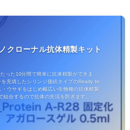
ノクローナル抗体精製キット
sならたった10分間で簡単に抗体精製ができま
ジンを充填したシリンジ接続タイプのReady to
ウス・ウサギをはじめ幅広い生物種の抗体精製
で結合するので抗体の失活を防ぎます。