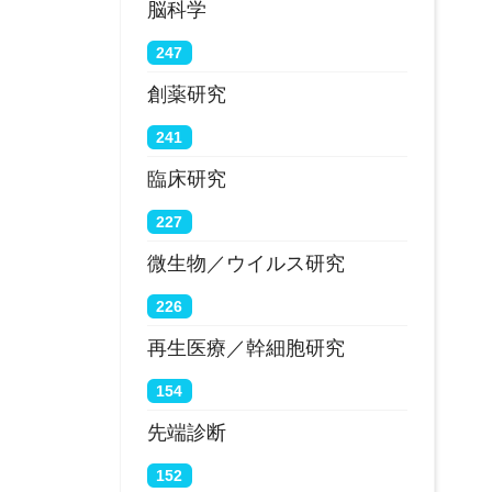
脳科学
247
創薬研究
241
臨床研究
227
微生物／ウイルス研究
226
再生医療／幹細胞研究
154
先端診断
152