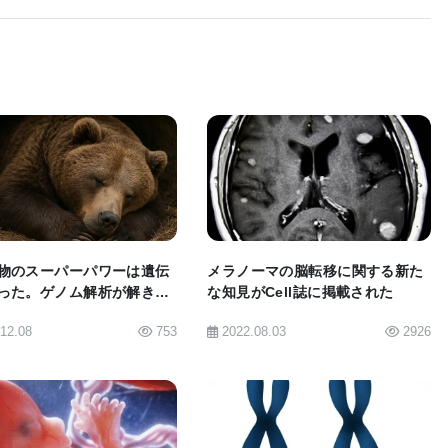
に達していなかった。シーケンシングには、シアトル小
トロール(EPIC)観察研究および北米嚢胞性線維症遺
クソームシーケンシングはUW 遺伝子化学教授、デボ
Wの研究員達によって行われた。患者のDNAのタンパ
、研究チームはDCTN4遺伝子におけるミスセンス変異
BIOMARKET JP
BIOMARKET JP
、他のEPIC患者1322人を選び、スクリーニングし
ェクトの研究チームは本研究と類似した方法で、肥満
物のスーパーパワーは遺伝
メラノーマの脳転移に関する新た
った。ゲノム解析が解き明
な知見がCell誌に掲載された
慢性疾患の耐性および易感性における遺伝学を調べて
康長寿の鍵
.12.08
753
2022.08.03
2926
遺伝子変異を計るため、コレステロール値が正常な人
NAマップと比較するのである。類似した方法でヒトの複
するためには、さらに大きなサンプル数のエクソーム
と研究チームは述べる。「エクソームシーケンシング
BIOMARKET JP
BIOMARKET JP