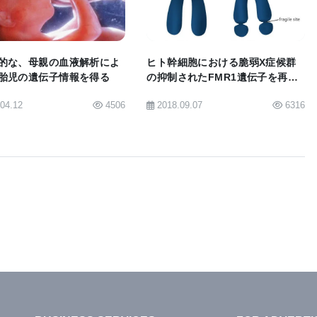
な統計解析が利用可能になりつつあるため、このアプ
けることでしょう。」と、バムシャッド博士は予測す
的な、母親の血液解析によ
ヒト幹細胞における脆弱X症候群
胎児の遺伝子情報を得る
の抑制されたFMR1遺伝子を再活
性化するCRISPRツール
.04.12
4506
2018.09.07
6316
さい：
Exome Sequencing of Health Condition
 Genes