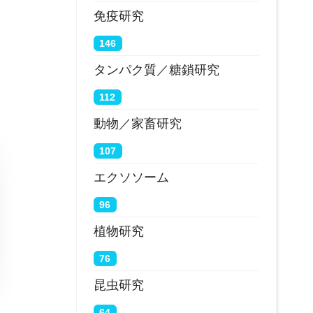
免疫研究
146
タンパク質／糖鎖研究
112
動物／家畜研究
107
エクソソーム
96
植物研究
76
昆虫研究
64