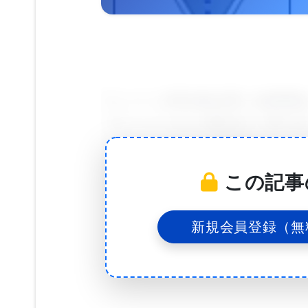
ワシントン大学(UW)が率いる本研
プロジェクトおよび肺GOの一貫であ
である。このように“両極端をテスト
の遺伝的要因を明らかにするであろう
この記事
月8日付けのNature Genetic
は一般的に嚢胞性線維症やその他の気
新規会員登録（無
である。この細菌は合体してツルツル
妨害する。慢性感染症は、嚢胞性線維
らの細菌が正常な肺および免疫機能を