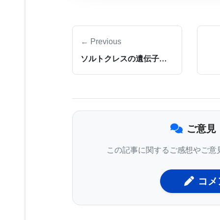
本研究では、緑膿菌感染にもっとも耐
← Previous
ず、早期の慢性感染症に感染しやすい
ソルトクレスの遺伝子情報により、塩生植物のメカニズムが明らかに
は存在した。ミスセンス変異体が生成
研究レポートの責任著者はUWシアト
ンド博士、首席著者はUW遺伝子医学
ャッド博士である。研究チームによる
パク質をコードする部分全てをシーケ
ご意見
解明されたのは、本研究が初めてであ
この記事に関するご感想やご意
「この研究を行った時、我々の念頭に
コメン
語る。患者91人のDNAの統計解析
期の研究グループの内、小児43人は