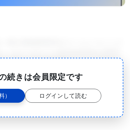
究は、国立心肺血液研究所GOエクソームシーケンシング
る。これら二つはアメリカ国立衛生研究所の主要研究
する”方法は、心臓の健康状態など、より一般的な体質
。嚢胞性線維症患者の易感染性の研究結果は2012年7
の続きは会員限定です
s誌に掲載された。問題となった感染は緑膿菌であった。緑膿菌
道閉鎖障害を持つ患者の肺に感染する日和見土壌細菌
料）
ログインして読む
のバイオフィルムを形成し、肺組織を傷害し、呼吸を
症患者間の肺機能および寿命の低下につながる。これ
もつ人々に、害を与えることは極稀である。