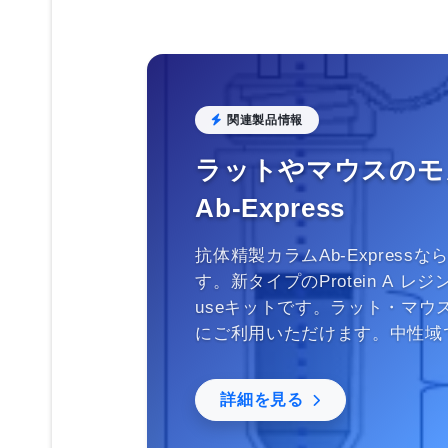
関連製品情報
ラットやマウスのモ
Ab-Express
抗体精製カラムAb-Expres
す。新タイプのProtein A レ
useキットです。ラット・マ
にご利用いただけます。中性域
詳細を見る