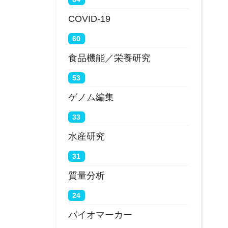
COVID-19
60
食品機能／栄養研究
53
ゲノム編集
33
水産研究
31
質量分析
24
バイオマーカー