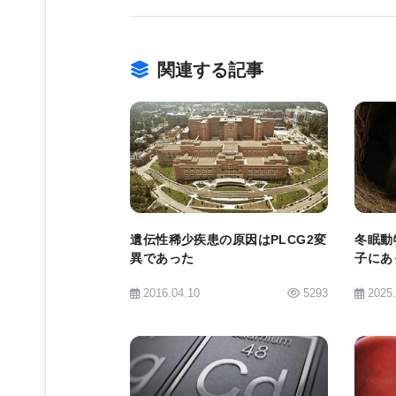
最年長の48人はまだ慢性感染の状態
児研究所プロジェクト：早期緑膿菌コン
伝子修飾研究から患者が選ばれた。エ
関連する記事
ラ・ネッケルソン博士の研究室で、U
ク質をコードする部分の比較によって
体の存在に気づいたのである。
BIOMARKET JP
研究チームはこの知見を確認するために
た。エクソームシーケンシングプロジ
遺伝性稀少疾患の原因はPLCG2変
冬眠動
異であった
子にあ
や心臓発作、そして高血圧など、他の
かす健
2016.04.10
5293
2025
いる。例えば心臓病とリンクしている
のDNAマップを、そうでない人のD
雑な体質の根本的な遺伝的原因を追究
シーケンシングが必要となるだろう、
BIOMARKET JP