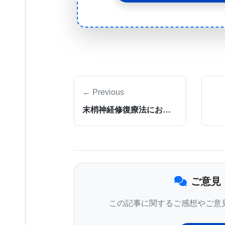
Chiok博士とWSUの仲間の研究者
内に留まるのかを理解することによっ
国立アレルギー感染症研究所によると
いて、年間16万人の死亡の原因とな
この研究は、WSUの獣医微生物学および
← Previous
授の研究室で実施された。ペルー出身
末梢神経修復療法におけるブレークスルー
Chiok博士は、過去2年半をBos
ズムを探求した。
彼らはまず、さまざまなウイルスタン
野生株のウイルスと比較することによ
「ウイルスには一連の道具があり、複
ご意見
の道具を取り去ることによって、これら
この記事に関するご感想やご意
っている。これらの道具とは、異なる