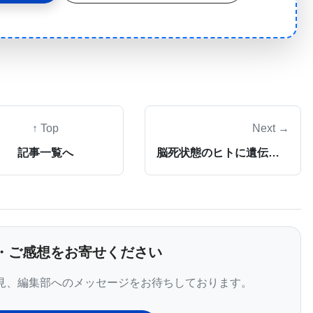
達は、RSVのような呼吸器系ウイルスが、どのように細胞
て、そのサイクルを断ち切るための枠組みを築いた。
、RSVは主に乳幼児、小児、高齢者、免疫不全者にお
っている。
病理学研究ユニットの一員であるSantanu Bose教
↑ Top
Next →
のフルブライト奨学生でWSUで博士号を取得した
記事一覧へ
脳死状態のヒトに遺伝子組換え豚の腎臓を移植する世界初の臨床応用。「医学史に残る快挙」と話題に。
e研究室で過ごし、ウイルスと宿主の戦いを制御するメカニ
パク質をコードする遺伝子を欠いたウイルスを使い、
って、ウイルスタンパク質の機能を決定した。
数の機能を持つ道具もある。我々は、本質的にこれら
・ご感想をお寄せください
の道具について学ぼうとした。」とChiok博士は語
見、編集部へのメッセージをお待ちしております。
ウイルスタンパク質だ。