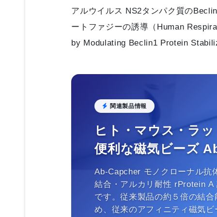
アルウイルス NS2タンパク質のBecli
ートファジーの誘導（Human Respiratory Sy
by Modulating Beclin1 Protein S
関連製品情報
ヒト・マウス・ラッ
便利な磁気ビーズ Ab-C
Ab-Capcher モノクロー
結合・アルカリ耐性 rProtei
です。従来製品の約５倍の結合
め、従来のアフィニティ磁気ビ