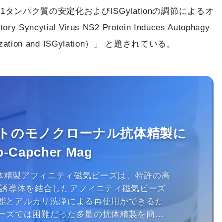
n1タンパク質の安定化およびISGylationの調節によるオ
ncytial Virus NS2 Protein Induces Autophagy
tabilization and ISGylation）」 と題されている。
トのモノクローナル抗体精製に
apcher Mag
ナル抗体精製アフィニティ磁気ビーズは、特許の高
n A 誘導体を結合したアフィニティ磁気ビーズ
能とアルカリ洗浄による再使用ができるた
ーズでは困難だった多量の抗体精製を簡便