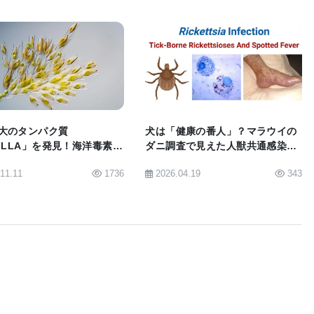
やSARS-CoV-2などの他の呼吸器系ウイルスにも応
k博士は述べている。
BIOMARKET JP
BIOMARKET JP
胞体ウイルスに感染した細胞を識別しているKim
大のタンパク質
犬は「健康の番人」？マラウイの
ZILLA」を発見！海洋毒素の
ダニ調査で見えた人獣共通感染症
カニズムを解明
の脅威
es That Hijack Immune Mechanisms May Have
.11.11
1736
2026.04.19
343