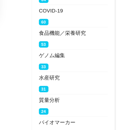
COVID-19
60
食品機能／栄養研究
53
ゲノム編集
33
水産研究
31
質量分析
24
バイオマーカー