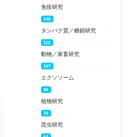
免疫研究
146
タンパク質／糖鎖研究
112
動物／家畜研究
107
エクソソーム
96
植物研究
76
昆虫研究
64