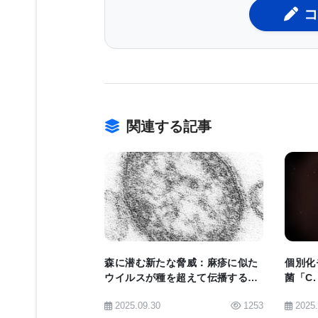
コ
Chiok博士は、ウイルスのNS2タ
プロセスであるオートファジーの主要
は、Beclin1として知られる細胞内
ウイルスが細胞内に侵入すると、Bec
る。Beclin1は、ISGylatio
関連する記事
付着することによってこれを行う。まる
Chiok博士は述べている。
BIOMARKET JP
RSVのNS2タンパク質がBeclin
内に留まり、複製し、他の細胞に拡散
炎などの気道疾患に至ることが明らか
森に潜む新たな脅威：麻疹に似た
個別化
ウイルスが種を超えて伝播する仕
菌「C.
はBeclin1によって日常的に破壊され
組みを解明
し、あ
「ある意味、NS2が細胞の免疫防御
2025.09.30
1253
2025
ィクス