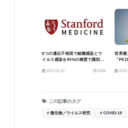
セプトは、A型インフルエンザウイルス
用できる可能性がある。」と、Chio
BIOMARKET JP
画像
蛍光顕微鏡を使って、組換え呼吸器合
Chiok博士
8つの遺伝子発現で細菌感染とウ
世界最
イルス感染を90%の精度で識別可
「PK
能。感染症を特定する新しい血液
合成メ
BioQuick News：
Respiratory Virus
2023.02.12
2066
2024
検査法が誕生。
Achilles’ Heel
[
News release
] [
mBio article
]
この記事のタグ
# 微生物／ウイルス研究
# COVID-19