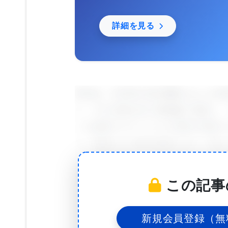
に行うことができます。
詳細を見る
RSVは、COVID-19の原因となった
に、ガス交換を担う肺細胞に感染し、
この細胞でのウイルスの増殖が制御で
り、肺炎などの肺の病気になり、時に
この研究を率いたWSUのポスドク研究員
詰まり、呼吸が困難にながる」「これ
この記事
が、肺炎になって、呼吸の助けを必要
なのだ。」と述べている。
新規会員登録（無