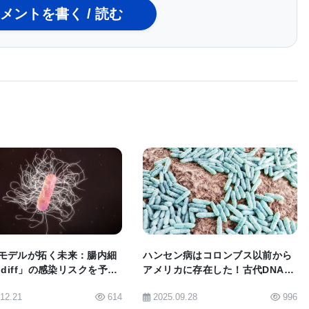
メントを書く / 読む
ンパク質が、ウイルス感染時の免疫防御を調節する細胞内
な制御因子であることを突き止めた。オートファジー
タンパク質によって媒介される。
lin1はその脅威を認識し、細胞から排除することができ
nと呼ばれるプロセスを通じて、特定の小さな遺伝子タンパク質に
で、Beclin1が鎧を身にまとっているようだと、
BIOMARKET JP
BIOMARKET JP
1からこの「鎧」を取り除いてしまうことで、ウイルスが細胞
して損傷を与え、体内で過剰な炎症反応が起こり、肺
になったのだ。NS2タンパク質がなければ、ウイルス
モデルが拓く未来：腸内細
ハンセン病はコロンブス以前から
 diff」の感染リスクを予測
アメリカに存在した！古代DNAが
る。
なたに合ったプロバイオテ
解き明かす病原体の謎
機構を調節する能力を無効にしているのだ」「このコン
.12.21
614
2025.09.28
996
で予防