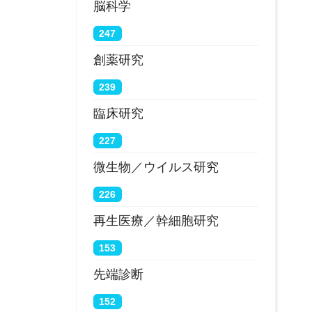
脳科学
247
創薬研究
239
臨床研究
227
微生物／ウイルス研究
226
再生医療／幹細胞研究
153
先端診断
152