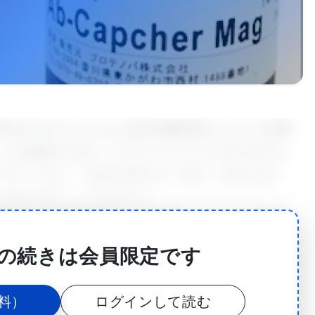
SARS-CoV-2ウイルスなど他の呼吸器系ウイルスと同様
その細胞を工場としてさらにウイルスを作り出する。
きなくなると、細胞が破壊されて激しい炎症が起こ
は死に至ることもあるのだ。
、Kim Chiok博士は、「炎症がひどくなると気道が
が、このような長期的で重度の炎症反応を持つ人々
の続きは会員限定です
とする理由であり、病院でICUに入ることになる理由
料）
ログインして読む