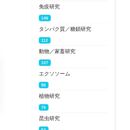
免疫研究
146
タンパク質／糖鎖研究
112
動物／家畜研究
107
エクソソーム
96
植物研究
76
昆虫研究
64