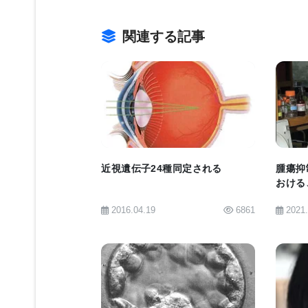
で明らかな疾患を引き起こしませんで
関連する記事
- Dog10Kチームは、これらの単
うに分布しているか、およびこれらの
かを示しました。
BIOMARKET JP
- 公開データ処理パイプライン。異
その後で変異を呼び出すと、異なる研
近視遺伝子24種同定される
腫瘍抑
Dog10Kコンソーシアムが使用した
おける
明らか
いまたは既存のデータを処理し、この
2016.04.19
6861
2021
- 単一ヌクレオチド変異からの推定
の変異を推論するプロセスです。Dog
タイピングアレイ研究で一般的に使用さ
BIOMARKET JP