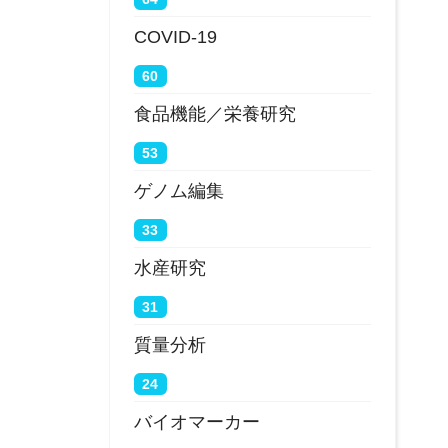
COVID-19
60
食品機能／栄養研究
53
ゲノム編集
33
水産研究
31
質量分析
24
バイオマーカー