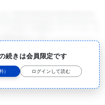
e Sequencing of 2000 Canids by the
derstanding of Demography, Genome Function and
ソーシアムによる2000のイヌ科動物のゲノムシーケンスは、人口
の理解を進める）」です。
であるジェニファー・メドウズ博士（Jennifer Meadows）
の続きは会員限定です
スでき、研究を迅速に翻訳するために使用できるリソ
れには犬とオオカミの共通の祖先の研究や、癌の臨床
料）
ログインして読む
の道は刺激的であり、すべてがDog10Kカタログの
ています。
えることができた遺伝的多様性の深さにあります。犬の
血統犬品種のうち320以上から、さらに村の犬やオオカ