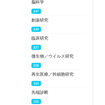
脳科学
247
創薬研究
239
臨床研究
227
微生物／ウイルス研究
226
再生医療／幹細胞研究
153
先端診断
152