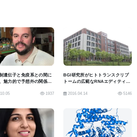
した。
一ヌクレオチド変異と構造変異が、血統犬品種内外でどのよ
変異が潜在的な薬物治療の研究にどのように影響する
BIOMARKET JP
BIOMARKET JP
なる設定を使用してシーケンスデータをマッピングし、
究の結果の組み合わせが困難になる場合があります。
制遺伝子と免疫系との間に
BGI研究所がヒトトランスクリプ
パイプラインはコミュニティに開かれているため、新し
、魅力的で予想外の関係が
トームの広範なRNAエディティン
になった
グを同定
セットと簡単に組み合わせることができます。
.10.05
1937
2016.04.14
5146
パネル。推定は、研究者が直接測定しなかったサイトで
10Kチームは、推定パネルを使用することで、ジェノ
れる170,000の単一ヌクレオチドサイトを含むデー
BIOMARKET JP
BIOMARKET JP