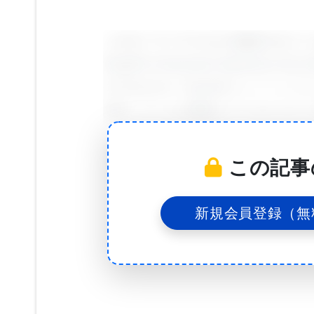
このオープンアクセスの論文のタイトルは「Genom
Dog10K Consortium Advances the Un
Architecture（Dog10Kコン
動態、ゲノムの機能とアーキテクチャ
Uppsala Universityの研究科学者
この記事
は、「全世界のコミュニティがアクセ
ースを提供することが目的でした。こ
新規会員登録（無
治療などが含まれます。すべてのこれら
恩恵を受けることができます」と述べ
Dog10Kの解析の力は、チームが捉
サンプルは、約400の認識されている