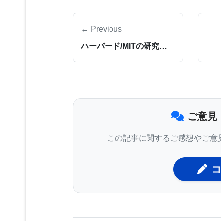
ミ、コヨーテの特定の集団から採取さ
← Previous
このデータに基づいて、チームは以下
ハーバード/MITの研究：細胞の相互作用が感染症との戦いを左右
- 単一ヌクレオチド変異の包括的な
し、犬の外観や生理の極端に影響を与
プルを取ったすべての血統犬は疾患が
ご意見
がその集団で明白な疾患を引き起こさ
この記事に関するご感想やご意
- 構造変異のカタログ。この変異の
コ
レオチド変異よりもゲノムのより多く
タンパク質コード遺伝子に影響を与え
ク質の生成が多すぎるか、少なすぎる