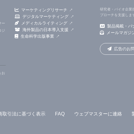
g博士（Chinese Academy of Sciences、中国）
研究者・バイオ企業
マーケティングリサーチ
uman Genome Research Institute [NIH]）が共同シニ
プローチを支援しま
デジタルマーケティング
メディカルライティング
サー
製品掲載・バ
海外製品の日本導入支援
ロジ
メールマガジ
生命科学出版事業
cle
]
広告のお
をお
商取引法に基づく表示
FAQ
ウェブマスターに連絡