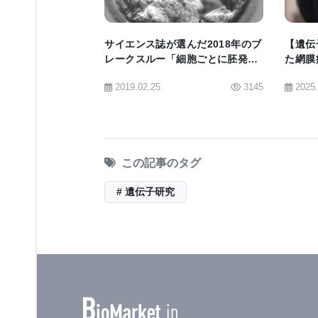
タセットを最大8百万サイトまで拡張
なサンプルを再利用し、さらに多くの
サイエンス誌が選んだ2018年のブ
【遺伝
す。
レークスルー「細胞ごとに胚発生
た網膜
を追う」を加速するエール大学で
ッチ」
2019.02.25
3145
2025
の数学の進歩
「データの潜在能力の表面をかろうじ
はまだ見つけられていない遺伝的多様性
力が犬科学コミュニティにどのように
博士は述べています。
この記事のタグ
# 遺伝子研究
このDog10Kコンソーシアムのフェーズは、Nati
Academy of Sciences、Jane and Aat
およびSwedish Research Co
メドウズ博士（Uppsala University