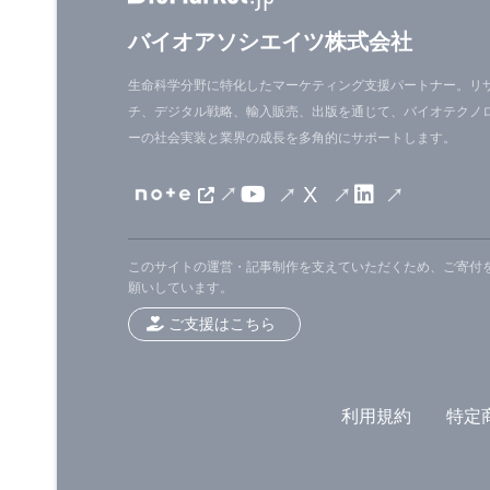
が研究の共同主著者であり、Ya-Ping Zhan
とElaine Ostrander博士（National H
バイオアソシエイツ株式会社
ア著者です。
生命科学分野に特化したマーケティング支援パートナー。リ
チ、デジタル戦略、輸入販売、出版を通じて、バイオテクノ
ーの社会実装と業界の成長を多角的にサポートします。
[
News release
] [
Genome Biology arti
X
このサイトの運営・記事制作を支えていただくため、ご寄付
願いしています。
ご支援はこちら
利用規約
特定