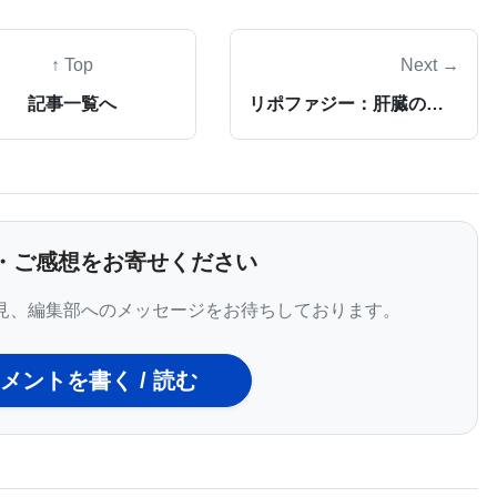
れました。
↑ Top
Next →
を開発しました：
記事一覧へ
リポファジー：肝臓の脂肪蓄積を動員する新しい発見
カタログ。これには、タンパク質コード遺伝子を破壊
える可能性があるものが含まれます。研究の際にサン
なく、これはタンパク質の機能喪失を引き起こす変異
・ご感想をお寄せください
ないことを示唆しています。
見、編集部へのメッセージをお待ちしております。
カテゴリーは、最小サイズが50塩基対であり、単一ヌク
メントを書く / 読む
のスペースに影響を与えます。いくつかの構造変異は
ることがわかりました。これは、その個体でのタンパ
ことを意味する可能性がありますが、再び血統の集団