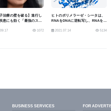
できることを示しました。これにより、研究者は貴重
データが必要な複雑な問題を再評価することができま
子治療の壁を破る】進行し
ヒトのポリメラーゼ・シータは、
疾患にも効く「最強のスイ
RNAをDNAに逆転写し、RNAを介
を開発
したDNA修復を促進することが初
.09.17
1072
2021.07.14
5134
めて証明された
て摘んだに過ぎない。」「犬、オオカミ、コヨーテに
が残っているが、Dog10Kチームは、この最初の努
適用されるかを楽しみにしています。」と、メドウズ
onal Institutes of Health（USA）、Chinese
os Erkko Foundation、European Research Council、
uncilからの複数の助成金によってサポートされました。
）とジェフリー・キッド博士（University of Michigan）
BUSINESS SERVICES
FOR ADVERTI