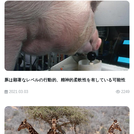
く行動します」
とGorbunova博士は言います。
裸のモルモットのラットのシグナルを比較すると、
マウスの遺伝子はすべて混乱しています。裸のモル
BIOMARKET JP
モットでは、すべてがより組織化されています。裸
のモルモットのラットは、多分それはそれをもう少
し構造化しました。
豚は顕著なレベルの行動的、精神的柔軟性を有している可能性
老化の進化は老化を解消するものではありません
2021.03.03
2249
が、老化に対するより構造化された反応は進化論的
な根拠を持つ可能性があるとZhao博士は次のように
述べています。「裸のモルモットの進化の間に、そ
れらの遺伝子の変化、さらに調整された経路が調整