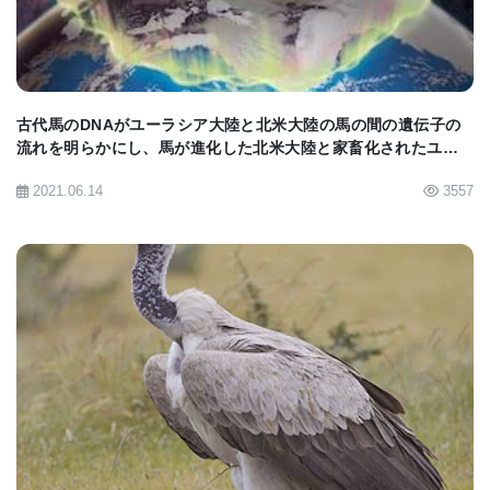
究してきた｡2人は､ハダカデバネズミの長寿と抗がん
性の原因となっているいくつかのメカニズムを突き
止めた｡その一つがHMW-HA (高分子ヒアルロン酸)
と呼ばれる化学物質だった｡しかし､2人は､他にもこ
古代馬のDNAがユーラシア大陸と北米大陸の馬の間の遺伝子の
流れを明らかにし、馬が進化した北米大陸と家畜化されたユー
の現象に関わっているものがあると考えている｡
ラシア大陸の古代馬集団のつながりを示す新事実を発見。
2021.06.14
3557
Zhao､Seluanov､Gorbunovaの3博士と共同研究者ら
は､現在の研究で30年生きるハダカデバネズミと､そ
の10分1の寿命で2年か3年しか生きられないマウス
の老化反応の違いを比較している｡Dr. Seluanovは､
BIOMARKET JP
｢全然年を取らないハダカデバネズミをよく調べ､老
化細胞を持つのか､それとも進化して細胞老化をなく
してしまったのかを突き止めたい｣と述べている｡