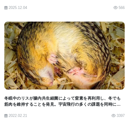
2025.12.04
566
研究者らは、裸のモルモットがマウスに似た細胞老
化を示したが、それらの老化細胞もまた、それらの
癌耐性および寿命に寄与する可能性のある独特な特
徴を示したことを見出した。
BIOMARKET JP
細胞の老化メカニズムは、細胞が分裂するのを防ぐ
ために細胞を永久に阻止するが、細胞はまだ代謝を
続けている。研究者らは、裸のモルモットラットが
老化細胞の代謝プロセスをより強く阻害し、老化の
有害な影響に対してより高い抵抗性をもたらすこと
冬眠中のリスが腸内共生細菌によって窒素を再利用し、冬でも
筋肉を維持することを発見。宇宙飛行の多くの課題を同時に解
を発見した。
決できる可能性を示唆。
2022.02.21
3397
「裸のモルモットのラットでは、老化細胞はよりよ