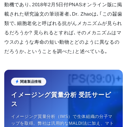
動機であり､2018年2月5日付PNASオンライン版に掲
載された研究論文の筆頭著者､Dr. Zhaoは､｢この齧歯
類で､細胞老化と呼ばれる抗がんメカニズムが見られ
るだろうか? 見られるとすれば､そのメカニズムはマ
ウスのような寿命の短い動物とどのように異なるの
だろうか､ということを調べた｣と述べている｡
関連製品情報
イメージング質量分析 受託サービ
ス
イメージング質量分析（IMS）で生体組織の分子マ
ップを取得。弊社は汎用的なMALDI法に加え、マト