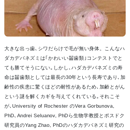
大きな出っ歯､シワだらけで毛が無い身体。こんなハ
ダカデバネズミは｢かわいい齧歯類｣コンテストでと
ても勝てそうにない｡しかし､ハダカデバネズミの寿
命は齧歯類としては最長の30年という長寿であり､加
齢性の疾患に驚くほどの耐性があるため､加齢とがん
という謎を解くカギを与えてくれている｡それこそ
が､University of Rochester のVera Gorbunova,
PhD､Andrei Seluanov, PhDら生物学教授とポスドク
研究員のYang Zhao, PhDのハダカデバネズミ研究の