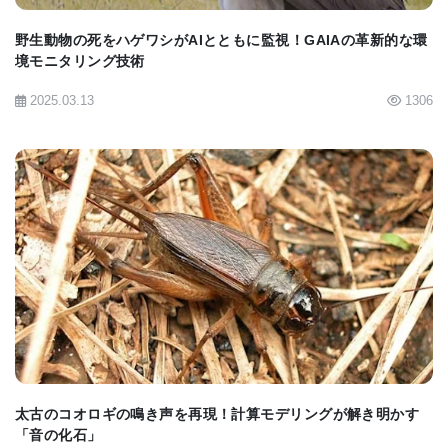
野生動物の死をハゲワシがAIとともに監視！GAIAの革新的な環
[color=FF0000">[i">(BioQuick Newsをより早くお届
境モニタリング技術
けできるよう、部分的にGoogle翻訳を使用していま
2025.03.13
1306
す。）[/i">[/color">
彼らの予期せぬ発見？
裸のモルモットは細胞老化を経験するが、長くて健
康な生活を続けている。老化メカニズムを排除する
BIOMARKET JP
ことは、その長い寿命の鍵ではありません。
"驚くべき長寿にもかかわらず、裸のモルモットには
マウス細胞のように老化した細胞があることは驚く
べきことでした"
太古のコオロギの鳴き声を再現！計算モデリングが解き明かす
とGorbunova博士は言います。
「音の化石」