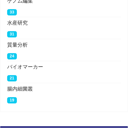
ゲノム編集
33
水産研究
31
質量分析
24
バイオマーカー
21
腸内細菌叢
19