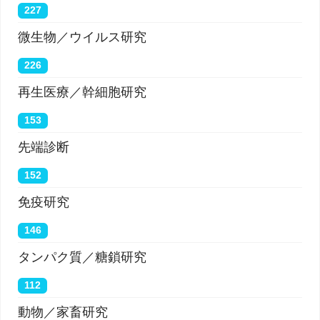
227
微生物／ウイルス研究
226
再生医療／幹細胞研究
153
先端診断
152
免疫研究
146
タンパク質／糖鎖研究
112
動物／家畜研究