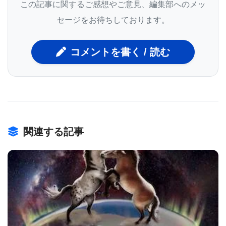
ないか､と考えた｡また､製薬企業も､老化細胞を死滅
この記事に関するご感想やご意見、編集部へのメッ
させ､人間の抗老化作用をもたらす､老化細胞死誘導
セージをお待ちしております。
剤と呼ばれる医薬の研究を始めた｡しかし､老化細胞
を取り除くだけで､がんのような加齢関連疾患を予防
コメントを書く / 読む
したり､あるいは逆行させることが可能なのだろう
か? Dr. Gorbunovaは､｢人間もマウスの場合と同じ
で､老化とがんは利害関係が競合している｡がんを防
ぐには細胞分裂を止めなければならないが､老化を防
関連する記事
ぐためには､組織が常に若い細胞で構成されるよう細
胞分裂を続けなければならない｣と述べている｡
Dr. GorbunovaとDr. Seluanovの2人は､がんそのもの
BIOMARKET JP
だけでなく､がんと老化､DNA修復などとの関係も研