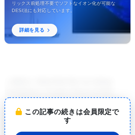
リックス前処理不要でソフトなイオン化が可能な
DESI法にも対応しています。
詳細を見る
この論文は､｢Naked Mole Rats Can Undergo
Developmental, Oncogene-Induced and DNA
Damage-Induced Cellular Senescence (発生学的な
この記事の続きは会員限定で
細胞老化､がん遺伝子やDNA損傷により誘導される細
す
胞老化に耐えられるハダカデバネズミ)｣と題されて
いる｡