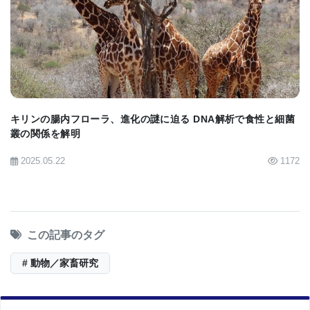
されていることを示しています。これは、これが寿
BIOMARKET JP
命と癌耐性にとって有益であると考えています。
【
BioQuick News：More Structured Senescence
May Be Another Clue to Long Life Span and Cancer
Resistance of Naked Mole Rat
】
キリンの腸内フローラ、進化の謎に迫る DNA解析で食性と細菌
叢の関係を解明
2025.05.22
1172
この記事のタグ
# 動物／家畜研究