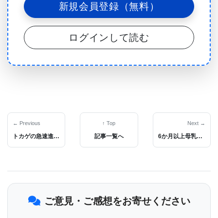
新規会員登録（無料）
細胞老化とは､損傷を受けた細胞が無制限に分裂を続
ログインして読む
け､完全ながんにまで成長するのを防ぐ進化的適応の
一つである｡しかし､老化には望ましくない面もある｡
がんに成長するのを防ぐために細胞分裂を停止する
というのは加齢を促進することでもある｡過去の研究
で､マウスの身体から細胞老化を受けた細胞を取り除
くと､そのマウスは､老化細胞をそのままにして自然
← Previous
↑ Top
Next →
トカゲの急速進化の証拠をゲノム･シーケンシングで発見
記事一覧へ
6か月以上母乳育児すると母体の2型糖尿病リスクを50%近く引き下げることが明らかに
に老化したマウスと比べて､老化してもそれほど身体
が弱らないということが突き止められている｡そこ
で､研究者らは､細胞老化が若さの源泉に迫るカギを
握っているのではないか､老化細胞を取り除けばマウ
ご意見・ご感想をお寄せください
スが若返ったというのは人間にも応用できるのでは