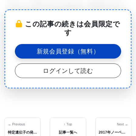
の6%がこの障害に悩む比較的多い頭痛障害である｡
偏頭痛患者の中には視覚異常や､アウラと呼ばれる身
この記事の続きは会員限定で
体症状を経験する者もいる｡しかし､偏頭痛の特徴や
す
発作のタイプは患者ごとに様々で､診断は難しい｡そ
のため､偏頭痛と確定されず､治療を受けないままの
新規会員登録（無料）
患者も多い｡逆に､もっと一般的な緊張性頭痛などで
ありながら､偏頭痛の投薬を受ける患者もいる｡
ログインして読む
この研究論文の著者､ドイツのハイデルベルクの
University Hospital Mannheim and Heidelberg
University, Institute of Clinical Radiology and
Nuclear MedicineのMelissa Meyer, MD, Radiology
Residentは､｢偏頭痛の診断を助けるか､あるいはむ
← Previous
↑ Top
Next →
特定遺伝子の発現が若々しい肌のカギか？ その発現パターンが突き止められる
記事一覧へ
2017年ノーベル生理学医学賞は､概日リズムを制御する分子の発見に授与
しろ偏頭痛を発見し､偏頭痛と他のあらゆるタイプの