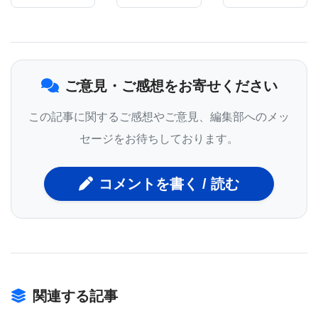
頭痛とを判別する診断ツールがあれば非常にありが
たい｣と述べている｡Dr. Meyerの研究チームは､偏頭
痛の診断と理解を助ける手段として､脳脊髄液ナトリ
ご意見・ご感想をお寄せください
ウムMRIという磁気共鳴造影法を採用した｡MRIは原
子中の陽子を利用して画像をつくり出すのが普通だ
この記事に関するご感想やご意見、編集部へのメッ
が､ナトリウム原子も画像化できる｡これまでの研究
セージをお待ちしております。
で､脳の化学反応にナトリウムが重要な役割を果たし
コメントを書く / 読む
ていることが示されている｡
その研究では医師に偏頭痛と診断された女性12人を
関連する記事
募った｡その平均年齢は34歳だった｡被験者の女性