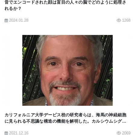
音でエンコードされた顔は盲目の人々の脳でどのように処理さ
提供の卓越性を促進しています。同協会は、イリノ
れるか？
イ州オークブルック（ http://www.RSNA.org ）に拠
2024.01.28
1268
点を置いています。
脳MRIに関する患者に優しい情報については、(
http：//www.RadiologyInfo.org )をご覧ください。
BIOMARKET JP
【
BioQuick News：Migraines Linked to High
Sodium Levels in Cerebrospinal Fluid
】
カリフォルニア大学デービス校の研究者らは、海馬の神経細胞
に見られる不思議な構造の機能を解明した。カルシウムシグナ
ルのホットスポットが遺伝子の転写を活性化し、神経細胞が重
2021.12.16
2069
要なタンパク質を産生することを可能に。