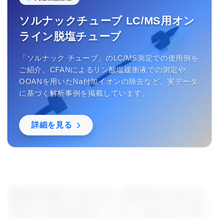
ソルナックチューブ LC/MS用オン
ライン脱塩チューブ
「ソルナック チューブ」のLC/MS測定での使用例を
ご紹介。CFANによるリン酸塩緩衝液での測定や、
OOANを用いたNa付加イオンの除去など、実データ
に基づく解析事例を掲載しています。
詳細を見る
偏頭痛は頭痛の一種で､激しい頭痛や時には吐き気､
吐瀉などの症状を特徴としており､女性の18%､男性