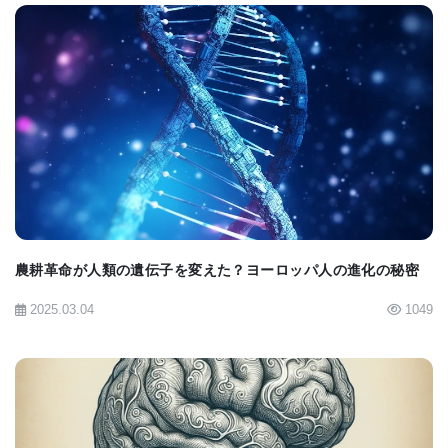
は､偏頭痛発作の時間的長さ､強さ､頻度､発作に伴う
アウラについて調査票に記入した｡さらに､ほぼ同じ
年齢帯の健康な女性12人を募り､対照グループとし
て､両グループが脳脊髄液ナトリウムMRIを受けた｡
BIOMARKET JP
研究チームは､偏頭痛患者グループと健康体対照グル
ープ双方のナトリウム濃度を測定､比較し､統計解析
にかけた｡
農耕革命が人類の遺伝子を変えた？ヨーロッパ人の進化の秘密
2025.03.04
1049
研究者らは、灰白質、脳幹、および小脳におけるナ
トリウム濃度について、2つの群の間に統計的な差異
がないことを見出した。しかし、脳や脊髄を取り囲