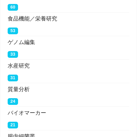
60
食品機能／栄養研究
53
ゲノム編集
33
水産研究
31
質量分析
24
バイオマーカー
21
腸内細菌叢