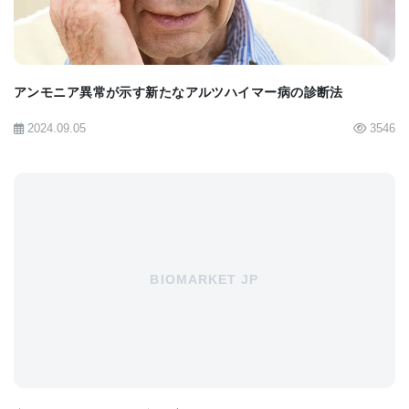
連についてもっと学びたいと考えています。 「これ
は探索的な研究であったため、より多くの患者を、
好ましくは片頭痛発作の最中または直後に検査し
て、さらなる検証を行う予定である」とMeyer博士
アンモニア異常が示す新たなアルツハイマー病の診断法
は述べた。
2024.09.05
3546
発表された作品の共著者はAlexander Schmidt、
Justus Benrath、Simon Konstandin、PhD、Lothar
R. Schad、PhD、Stefan O. Schoenberg、MD、
PhD、Stefan Haneder、MDです。
BIOMARKET JP
RSNAは、54,000人以上の放射線科医、放射線腫瘍
学者、医学物理学者、関連科学者の協会であり、教
育、研究、技術革新を通して患者ケアとヘルスケア