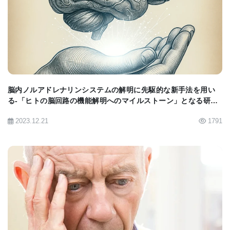
む流体である脳脊髄液中のナトリウム濃度を調べ、
BIOMARKET JP
適切な脳機能のための化学的安定性を確保するのを
助けながら、脳のクッションを提供する研究者が現
れた。
脳内ノルアドレナリンシステムの解明に先駆的な新手法を用い
全体として、ナトリウム濃度は、片頭痛患者の脳の
る-「ヒトの脳回路の機能解明へのマイルストーン」となる研究
成果 専門家コメント
脳脊髄液において、健常対照群より有意に高かっ
2023.12.21
1791
た。
「これらの知見は、片頭痛の挑戦的な診断を容易に
するかもしれない」とメイヤー博士は語った。
BIOMARKET JP
研究者らは、将来の研究で片頭痛とナトリウムの関