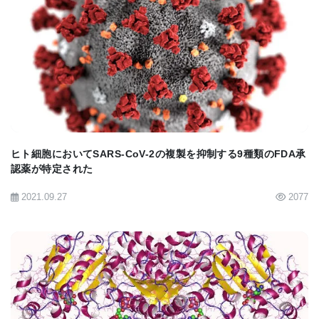
ク氏は言います。明日の耐性メカニズムは、今日の
土壌サンプルの中にすでに存在するかもしれませ
BIOMARKET JP
ん。課題は、その情報にアクセスし、人々の健康を
改善するために利用する方法を見つけることでし
た。
ヒト細胞においてSARS-CoV-2の複製を抑制する9種類のFDA承
認薬が特定された
データの採掘
2021.09.27
2077
この研究で、チームは有望な抗生物質候補であるア
ルビシジンに焦点を当てました。土壌から抽出した
3.5テラベースペアの微生物DNA（約70万個の細菌ゲ
ノムに相当）を用いてメタゲノムライブラリーを構
BIOMARKET JP