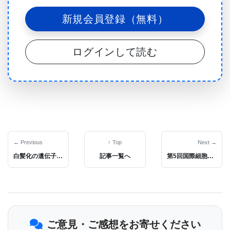
David Lyden (写真), MD, PhDは､｢The Systemic
新規会員登録（無料）
Effects of Exosome-Mediated Metastasis (エキソソ
ームが媒介する転移の全身的な影響)｣のテーマで語
ログインして読む
った｡
2人の講演は､800人近い参加者が会場をぎっしりと
埋めた｡
← Previous
↑ Top
Next →
白髪化の遺伝子突き止められる
記事一覧へ
第5回国際細胞外小胞学会 (ISEV 2016) 年次総会レポート2
長年にわたり､がん転移を研究しているDr. Pantel
が､循環腫瘍細胞 (CTCs)､無細胞DNA (cfDNA)､
miRNA､エキソソームを使った非侵襲的な液体生検
で､がん検査､がんの早期発見､がんの予後検査､がん
ご意見・ご感想をお寄せください
の層別化と観察､微小残存がん病巣マーカーの発見､