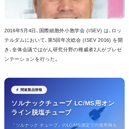
2016年5月4日､国際細胞外小胞学会 (ISEV) は､ロッ
テルダムにおいて､第5回年次総会 (ISEV 2016) を開
き､全体会議ではがん研究分野の権威者2人がプレゼ
ンテーションを行った｡
関連製品情報
ソルナックチューブ LC/MS用オン
ライン脱塩チューブ
「ソルナック チューブ」のLC/MS測定での使用例を