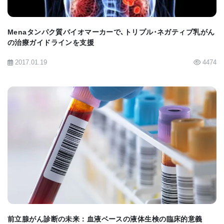
る)､血管漏出､低酸素症､炎症などもある｡また､血管
漏出ががんの進行に関わっている重要な全身性症状
Menaタンパク質バイオマーカーで､トリプル･ネガティブ乳がん
の治療ガイドラインを支援
であることは確実だと強調している｡さらに､がん由
来のエキソソームは特定の組織､特定の細胞に移動
2017.01.19
4474
し､いわゆる転移しやすい環境 (PMN) をつくると述
べている｡
Dr. Lydenは､PMN形成の初期段階の一つが血管漏出
発生であると確信しており､がん由来のエキソソーム
BIOMARKET JP
がインテグリン分子を介して標的の細胞に結合する
らしいことを示す研究を紹介している｡事実､β4イン
テグリンの機能を止めると､肺でのエキソソームの結
合が妨げられ､肺への転移を抑えられることを示し
前立腺がん診断の未来：血液ベースの液体生検の臨床的意義