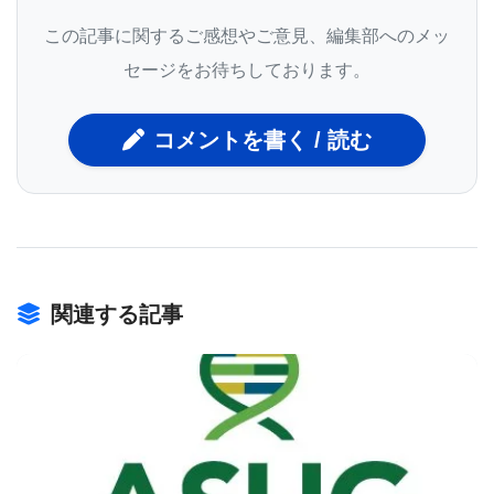
治療標的の確定､耐性メカニズムの解明､効果的な医
この記事に関するご感想やご意見、編集部へのメッ
療介入のガイドライン編成などに向けた効果的な手
セージをお待ちしております。
段を用意することが喫緊に求められていると発言し
た｡がん早期発見に関しては､Dr. Pantelは､｢これま
コメントを書く / 読む
での研究で､非常に侵襲性の強いがんである卵巣がん
の患者では､エキソソームの数が増えることが突き止
められている｣と述べている｡
関連する記事
また､最近の研究で､グリピカン1がんエキソソームが
早期膵がんのバイオマーカーになることが示唆され
ている｡さらに､現在の定説に反することだが､Dr.
Pantelの研究グループは､神経膠腫患者の脳外の血行
からCTCを見つけており､｢このようなCTCは､神経
BIOMARKET JP