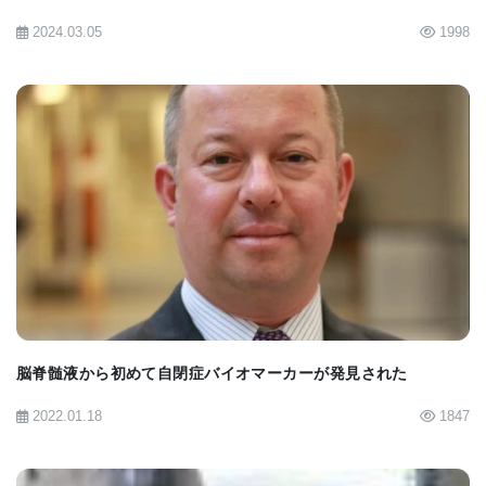
た｡その他にも､Dr. Lydenは､｢エキソソームのインテ
2024.03.05
1998
グリンがS-100タンパク質の遺伝子の発現を増加さ
せ､それが転移に密接に関連していることはすでに突
き止められている｡同時に､このインテグリンが単に
結合を促すだけではなく､もっと強力な役割を担って
いることを示している｣と述べている｡
BIOMARKET JP
原著へのリンクは英語版をご覧ください
Plenary Session on Cancer Opens Fifth
International Society for Extracellular Vesicles
(ISEV 2016) Annual Meeting in Rotterdam
脳脊髄液から初めて自閉症バイオマーカーが発見された
2022.01.18
1847