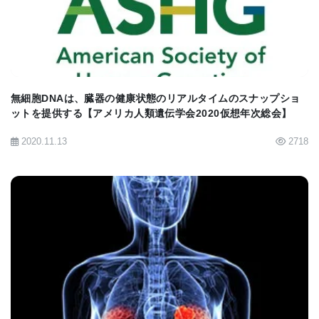
膠腫患者の体内では転移を起こさないが､その患者か
ら移植を受けた患者の体内でがんを引き起こす可能
性がある｣と述べている｡
最近､がん由来のエキソソームが特定の器官に移動
無細胞DNAは、臓器の健康状態のリアルタイムのスナップショ
ットを提供する【アメリカ人類遺伝学会2020仮想年次総会】
し､さらにその器官の特定細胞に入り込み､その後に
2020.11.13
2718
転移しやすい環境をつくる機序について重要な論文
を共著したDr. Lydenは､原発性腫瘍発生から予想さ
れる転移までの間の全身症状に注目した｡事実､この
期間には全身性症状については様々なことが起きて
おり､Dr. Lydenは､この全身性症状が非常に重要であ
BIOMARKET JP
り､さらに深く研究する価値があると考えている｡
この全身性症状の一部として凝固障害 (Dr. Lydenは､
膵がん患者の40%が血栓で死亡していると述べてい