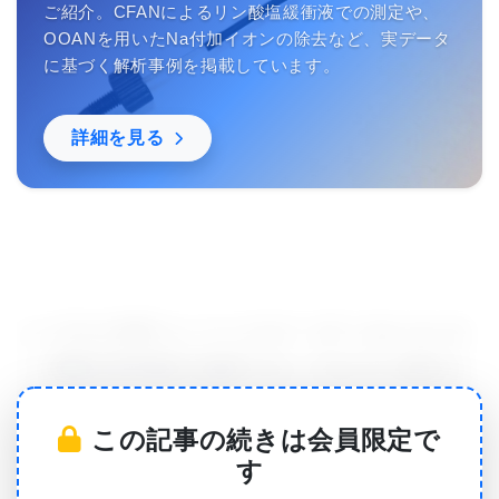
ご紹介。CFANによるリン酸塩緩衝液での測定や、
OOANを用いたNa付加イオンの除去など、実データ
に基づく解析事例を掲載しています。
詳細を見る
ハンブルク大学 エッペンドルフ メディカル センタ
ー, 腫瘍生物学教室の教授であり､Directorを務める
Klaus Pantel, MD, PhDが､｢Liquid Biopsy in Cancer
この記事の続きは会員限定で
(がんの液体生検)｣のテーマで語り､また､ニューヨー
す
ク市のワイルコーネル大学医学部で教授を務める