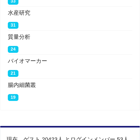
33
水産研究
31
質量分析
24
バイオマーカー
21
腸内細菌叢
19
現在、ゲスト 20423人 とログインメンバー 53人