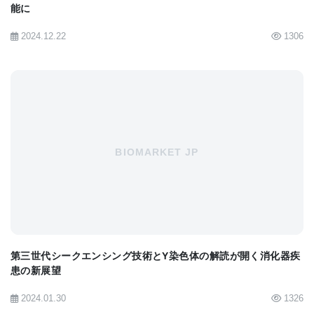
能に
やすさに大きく関わっているとする見方が支持さ
2024.12.22
1306
れ、その原因となる遺伝子や変異体を判断する上で
重要なカギとなる発見だった。
Dr. Cannon-Albrightのチームの研究は、前立腺がん
に関連するY染色体変異の特定につながることが考
BIOMARKET JP
えられる。
また、この他にも前立腺がんに関連づけられている
変異があり、それらを合わせて、遺伝的な前立腺が
ん素質を調べる遺伝学的検査法の基礎となることが
考えられる。前立腺がんの遺伝的リスクを増大させ
第三世代シークエンシング技術とY染色体の解読が開く消化器疾
患の新展望
る遺伝子が解明できれば、このがんの治療法を向上
させる研究も一気に前進することが考えれる。
2024.01.30
1326