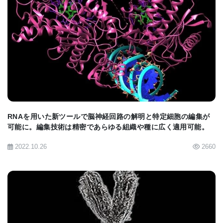
割り当てた。
さらに、始祖の息子、始祖の息子の息子などの直系
男子に同じYIDを割り当て、同じY染色体を持つ男子
BIOMARKET JP
が2人以上いるYIDグループは総数で257,252組にの
ぼった。
Dr. Cannon-Albrightは、「つまり、UPDBのすべて
RNAを用いた新ツールで脳神経回路の解明と特定細胞の編集が
のY染色体をリストアップしたことになる」と述べ
可能に。編集技術は精密であらゆる組織や種に広く適用可能。
ている。
2022.10.26
2660
さて、各YIDグループの男子はすべて同じ男子始祖
の子孫だから、同じY染色体を共有していると想定
される。始祖は、自分の娘、あるいは自分の息子の
娘を通して男系の子孫を持つことは当然考えられる