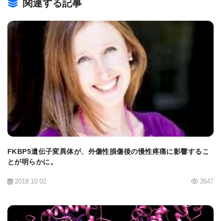
関連する記事
コンピュータ化した系図UPDBで男系を分析した結
果、前立腺がんリスクと関連づけられるY染色体の
存在が浮かび上がった。UPDBは、Utah Cancer
Registry、National Cancer Institute (NCI)
BIOMARKET JP
Surveillance、Epidemiology and End Results
(SEER) registryなどとリンクしており、前立腺がん
を発症した男子を簡単に抜き出すことができた。研
究チームは、データベースの中から、少なくとも両
親2人、祖父母4人、曾祖父母8人のうち6人以上が判
FKBP5遺伝子変異体が、外傷性損傷後の慢性疼痛に影響するこ
とが明らかに。
明している男子の生存者、故人あわせて125万人の調
2018.10.02
3547
査を始めた。また、データベースで父親が記入され
ていない男子には「始祖」のラベルを付け、各始祖
には固有の連続番号をY染色体識別番号 (YID)として