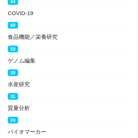
64
COVID-19
60
食品機能／栄養研究
53
ゲノム編集
33
水産研究
31
質量分析
24
バイオマーカー