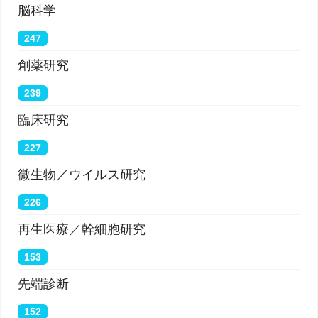
脳科学
247
創薬研究
239
臨床研究
227
微生物／ウイルス研究
226
再生医療／幹細胞研究
153
先端診断
152