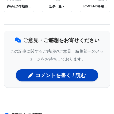
体の前立腺がんリスクを予測することもできるは
膵がんの早期徴候突き止め、早期発見に前進
記事一覧へ
LC-MS/MSを用いて真菌のロイシノスタチンを発見
ず」と述べている。
この研究はUtah Population Data Base (UPDB) を基
ご意見・ご感想をお寄せください
本にしており、そのUPDBには1800年代のユタ州の
開拓者を含む650万を超える過去現在の住民のデータ
この記事に関するご感想やご意見、編集部へのメッ
が登録されている。UPDBの開拓者の系図は一般的
セージをお待ちしております。
に膨大で15世代にのぼることも珍しくない。また、
UPDBに登録されているユタ州住民は遺伝的には主
コメントを書く / 読む
に北部ヨーロッパの出身者で占められている。この
データベースは、1970年代に、家族クラスターを把
握し、がんの遺伝的要因を突き止めるために設立さ
れた。