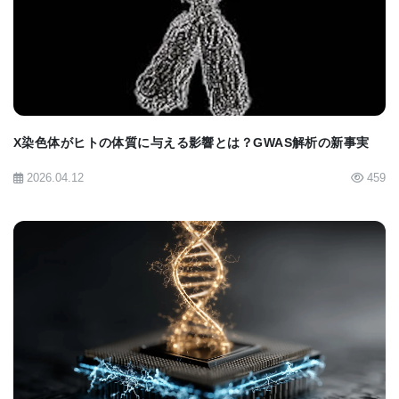
が、そのような男系子孫には始祖のY染色体が遺伝
BIOMARKET JP
されていないと想定される。
研究チームは、Utah Cancer Registryのデータを利
用して、UPDBから出生年と出生州別の前立腺がん
X染色体がヒトの体質に与える影響とは？GWAS解析の新事実
発症率を計算し、次に、その計算結果を各YIDグル
ープの男子数に適用し、それぞれのグループの予想
2026.04.12
459
前立腺がん発症数を算出、データの前立腺がん患者
の実数と前立腺がん患者人数理論値を比較した。研
究チームは、その作業でYIDグループのうち、男子
人口が167人から2,264人までの規模の大きい1,000
グループを抜き出して調べた。
BIOMARKET JP
その結果、73のY染色体グループで予想をはるかに