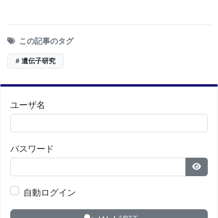
このBioQuick記事は主にASHGのプレスリリースに
基づいている。このASHGは、8,000人近い世界の人
この記事のタグ
類遺伝学専門家の第一級の専門家を会員とする組織
# 遺伝子研究
であり、ASHGの年次総会は、人類遺伝学専門家の
会議としては世界最大であり、この分野の著名な専
門家の集まるフォーラムでもある。10月26日までボ
ユーザ名
ストンで開かれていたASHG年次総会には約6,700人
の遺伝学専門家が出席した。画像はX染色体とY染色
パスワード
体。Y染色体の小ささが分かる。
パス
■原著へのリンクは英語版をご覧ください:
Multiple,
自動ログイン
Distinct Y Chromosomes Associated with
Significant Excess Risk of Prostate Cancer