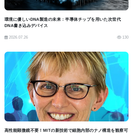
超える前立腺がん発症 (p<0.05) が見られた。あるY
染色体グループの場合、YID始祖の男系子孫総数は
環境に優しいDNA製造の未来：半導体チップを用いた次世代
9,750人に達した (つまり、498人が男子直系子孫でY
DNA書き込みデバイス
染色体を共有しており、残りは始祖の娘の息子や始
2026.07.26
130
祖の男子直系子孫の娘であり、始祖のY染色体を共
有するとは想定できない)。
その男子子孫のうち前立腺がん患者は65人 (理論値
は45.6人で有意差p=0.005) だった。また、この始祖
のY染色体を共有する498人では26人が前立腺がん
BIOMARKET JP
(理論値は9.5人で有意差はp=8E-6) だった。
さらに、始祖のY染色体を遺伝していない男子子孫
には39人で前立腺がんが見つかっている (理論値は
36.1人で有意差はp=0.68)。
高性能顕微鏡不要！MITの新技術で細胞内部のナノ構造を観察可
この結果から、特定のY染色体が前立腺がんになり