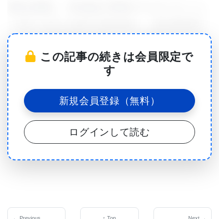
研究を指導し、年次総会で研究のプレゼンテーショ
ンを行ったDr. Cannon-Albrightは、「私の研究室で
はこれらのY染色体を対象にして、米国内でがん種
この記事の続きは会員限定で
別発症率で2位の前立腺がんのリスクを高めている遺
す
伝子突然変異を探る研究を計画している」と述べ
た。
新規会員登録（無料）
ログインして読む
ほとんどのY染色体は、細胞分裂中に再結合しない
ため、事実上そのまま父親から男児に受け継がれ
る。Dr. Cannon-Albrightは、「その結果、ユタ州の
男性住民はすべて父親のY染色体、父親の父親のY染
色体というふうに男系先祖のY染色体を受け継ぎ、
共有している。だからユタ州の男性住民の各Y染色
← Previous
↑ Top
Next →