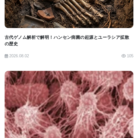
用できることは明らかになりましたが、それらが人
間に脅威をもたらすかどうかを判断するのは時期尚
早です」と、シャリテ・ベルリン医科大学の博士研
究員であり、本研究の筆頭著者であるウェンディ・
古代ゲノム解析で解明！ハンセン病菌の起源とユーラシア拡散
の歴史
K・ジョー博士（Dr. Wendy K. Jo, PhD）は述べて
います。「しかし、この研究は野生動物におけるこ
2026.08.02
105
のようなウイルスの監視の重要性を浮き彫りにして
います」。
BIOMARKET JP
種を超えた伝播は予想以上に一般的
本研究の進化解析によると、コウモリのモービリウ