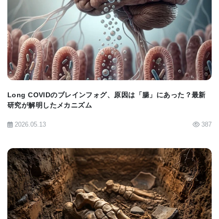
解析により、サルのモービリウイルスがコウモリの
ものと近縁であることが明らかになりました。実験
BIOMARKET JP
室での試験では、コウモリのモービリウイルスとは
異なり、サルのモービリウイルスは麻疹ウイルスと
同じ細胞受容体を利用できることが示され、これは
ヒトへの感染リスクの可能性を示唆しています。幸
Long COVIDのブレインフォグ、原因は「腸」にあった？最新
いなことに、さらなる試験で、麻疹やジステンパー
研究が解明したメカニズム
の既往感染によって産生された抗体がコウモリのモ
2026.05.13
387
ービリウイルスを中和できることが明らかになりま
した。これはある程度の交差免疫が存在することを
示しており、ワクチン開発を促進する可能性があり
ます。
BIOMARKET JP
「サルのモービリウイルスがヒトの麻疹受容体を利