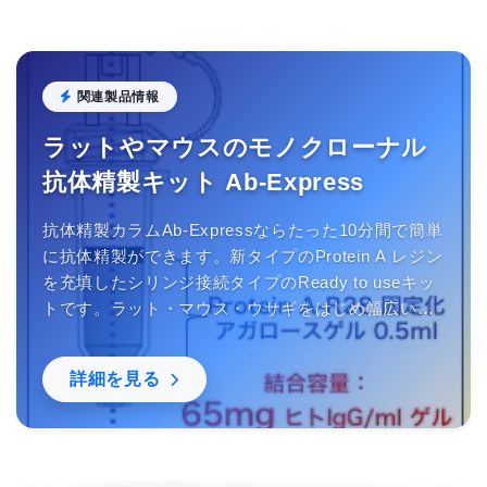
関連製品情報
ラットやマウスのモノクローナル
抗体精製キット Ab-Express
抗体精製カラムAb-Expressならたった10分間で簡単
に抗体精製ができます。新タイプのProtein A レジン
を充填したシリンジ接続タイプのReady to useキッ
トです。ラット・マウス・ウサギをはじめ幅広い生
物種の抗体精製にご利用いただけます。中性域で結
合するので抗体の失活を防ぎます。
詳細を見る