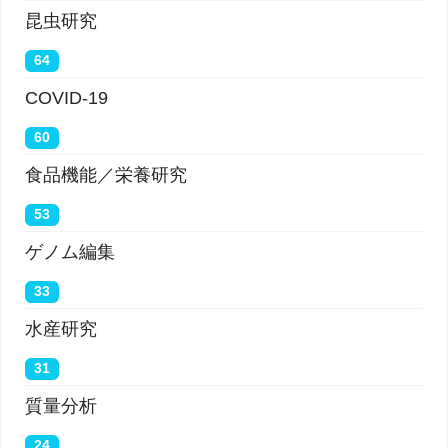
昆虫研究
64
COVID-19
60
食品機能／栄養研究
53
ゲノム編集
33
水産研究
31
質量分析
24