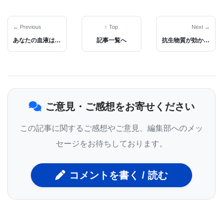
Microbiology』に掲載されました。論文のタイトル
は、「Ecology and Evolutionary Trajectories of
← Previous
↑ Top
Next →
あなたの血液はいくつ？DNAメチル化で細胞の年齢を読み解く画期的な方法が登場
記事一覧へ
抗生物質が効かない時代の救世主？薬剤耐性菌に有効な新物質「インフュージド」を開発
Morbilliviruses in Neotropical Bats（新熱帯区のコ
ウモリにおけるモービリウイルスの生態と進化的軌
跡）」です。
ご意見・ご感想をお寄せください
モービリウイルスは感染力が非常に強く、ヒトや動
物に深刻な病気を引き起こします。代表的な例とし
この記事に関するご感想やご意見、編集部へのメッ
て、ヒトの麻疹、ウシの牛疫（ぎゅうえき）、そし
セージをお待ちしております。
て食肉類のイヌジステンパーが挙げられます。牛疫
は撲滅に成功したものの、他のモービリウイルスは
コメントを書く / 読む
依然として人間の健康や家畜にとって大きな脅威で
す。様々な哺乳類に広く分布しているにもかかわら