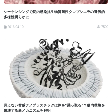
イルス、ならびに食肉類や有蹄類のモービリウイル
シーケンシングで院内感染抗生物質耐性クレブシエラの遺伝的
スは、過去に何度も種の壁を越えてきたことが示唆
多様性明らかに
されています。これには、コウモリからブタやサル
2016.04.10
7509
への伝播も含まれます。近年、SARSやエボラ出血
熱といったヒトの病気の出現も、コウモリが関与し
た同様のホストスイッチが原因であったと考えられ
ています。
「私たちの結果は、モービリウイルスがこれまで考
BIOMARKET JP
えられていたよりもコウモリの間で一般的かつ多様
であり、稀なケースでは他の動物に飛び火する可能
性があることを示しています」と、シャリテ・ベル
リン医科大学の教授であり、ドイツ感染症研究セン
見えない脅威ナノプラスチックは体を"乗っ取る"？腸内環境を
ター（DZIF）の「新興感染症」研究領域の科学者で
破壊する新メカニズムを解明