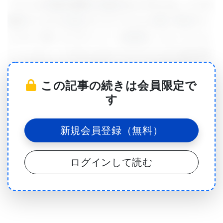
アメリカ大陸の熱帯に生息するコウモリは、ヒトの
麻疹ウイルスを含むモービリウイルス属（RNAウイ
ルスの一種）のリザーバー（病原巣）となっていま
す。しかし、コウモリがモービリウイルスを他の哺
乳類に広める上での役割は、これまで不明確でし
この記事の続きは会員限定で
た。この度、シャリテ・ベルリン医科大学とドイツ
す
感染症研究センター（DZIF）が主導する国際研究チ
ームが、ブラジルとコスタリカでコウモリとサルの
新規会員登録（無料）
間でのモービリウイルスの拡散を調査し、新種のウ
イルスと、コウモリから他の哺乳類への「ホストス
ログインして読む
イッチ（宿主の乗り換え）」を発見しました。科学
者たちは、リザーバーに潜むモービリウイルスの監
視強化と実験的なリスク評価を呼びかけています。
この研究は2025年5月27日付の科学誌『Nature