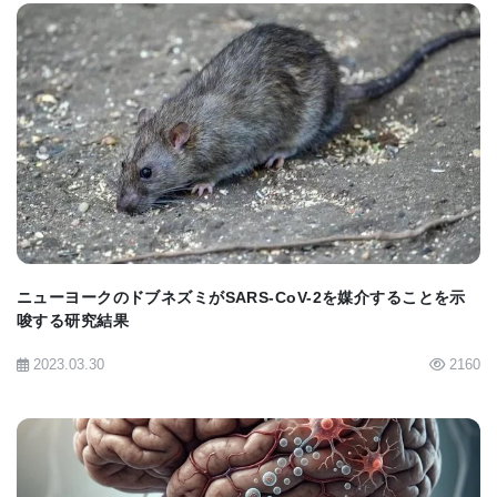
への感染の証拠を発見しました。新たに発見された
チスイコウモリのモービリウイルスに対する抗体
は、調査したチスイコウモリの3分の1以上で検出さ
れ、このような感染が一般的で、通常は致死的では
BIOMARKET JP
ないことを示唆しています。
コウモリのウイルスに近縁なウイルスがサルで発
ニューヨークのドブネズミがSARS-CoV-2を媒介することを示
唆する研究結果
見：人間への危険は？
2023.03.30
2160
ブラジルで死亡した野生のサルからも、モービリウ
イルスが発見されました。これらのウイルスがサル
の死因となったという証拠はありませんが、遺伝子