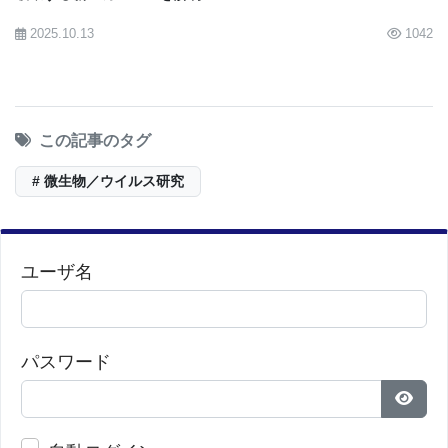
もある研究責任者のヤン・フェリックス・ドレクス
2025.10.13
1042
ラー教授（Prof. Jan Felix Drexler, PhD）は語りま
す。「これはパニックになる理由ではありません
が、警戒を怠るべきではないという明確な呼びかけ
この記事のタグ
です」。
# 微生物／ウイルス研究
研究者たちは、野生動物における病原体の監視強
化、的を絞ったリスク評価、そして長期的にはヒト
ユーザ名
と家畜双方のためのワクチンなどの予防策の開発を
提唱しています。
パスワード
麻疹ウイルス（モルビリウイルス）の電子顕微鏡写
パス
真