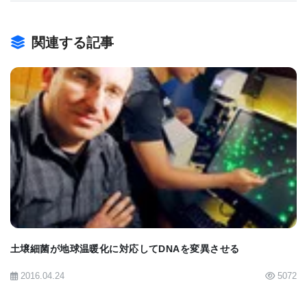
ず、その主な宿主や地理的分布、そして新たな種へ
飛び火する可能性については、ほとんど知られてい
関連する記事
ませんでした。
アメリカ熱帯のコウモリ種におけるモービリウイル
BIOMARKET JP
スの進化
この新しい研究では、ブラジルとコスタリカから
1,600匹以上のコウモリが調査されました。研究者た
ちは、吸血行動によって他の動物との接触を容易に
土壌細菌が地球温暖化に対応してDNAを変異させる
するチスイコウモリを含む、いくつかのコウモリ種
2016.04.24
5072
で、これまで知られていなかったモービリウイルス