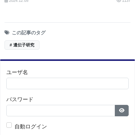
2024.12.05
1137
る。しかし、認知症研究には依然として莫大な資金
が投入されていない。認知症のない世界を実現する
ための画期的な研究を続けるためには、これまで以
この記事のタグ
上に一般の方々のご支援が必要だ。」
# 遺伝子研究
ユーザ名
[
News release] [
Nature Communications article
]
パスワード
BioQuick News：
Large-Scale Meta Analysis of
パス
Brain Epigenetics Identifies 84 Genes Newly
自動ログイン
Associated with Dementia