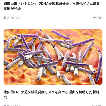
細菌由来「レトロン」でDNAを広範囲修正：次世代ゲノム編集
連する遺伝子が、アルツハイマー病の人の脳の変化
技術が登場
に与える具体的な影響を掘り下げることが重要だ。
2026.03.22
385
この研究はまだ初期段階だが、研究のブレークスル
ーはこのような作業から始まり、アルツハイマー病
の新しい治療法の開発に一歩近づくことができ
る。」
BIOMARKET JP
「アルツハイマー病協会は、この研究と、この研究
チームに組織サンプルを提供した『Brains for
Dementia Research』に一部資金提供したことを喜
ばしく思っている。アルツハイマー病協会は、認知
症研究への投資と促進に力を注いでいるが、慈善団
遺伝的TNF欠乏が結核発症リスクを高める理由を解明した新研
究
体の支援がなければ、このような活動はできない。
我々は、認知症研究への投資と促進を約束してい