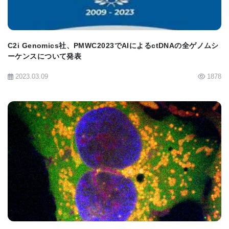
（オランダのマーストリヒト大学、ドイツのザール
ランド大学）の多数の国際共同研究者が参加してい
る。
C2i Genomics社、PMWC2023でAIによるctDNAの全ゲノムシ
ーケンスについて発表
アルツハイマー病協会の研究責任者であるリチャー
2023.03.09
1878
ド・オークリー博士は次のように述べている。
「エピジェネティクスは、認知症研究の中でも特に
盛んな分野だ。エクセター大学を中心とした今回の
研究は、アルツハイマー病において遺伝子が果たす
BIOMARKET JP
非常に複雑な役割を理解する上で、新たな一歩を踏
み出すものだ」
「今後は、これらのエピジェネティックな変化や関