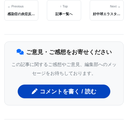
ェクトでは、ゲノム上の約50万箇所のDNAメチル化
← Previous
↑ Top
Next →
と呼ばれるエピジェネティックな痕跡を調べた。エ
感染症の炎症反応からメタボリックシンドロームの人を保護できるかもしれない2種類のペプチドが開発された
記事一覧へ
好中球エラスターゼが癌細胞を選択的に死滅させ、腫瘍の発生を抑制することを発見。
ピジェネティックなプロセスは、遺伝子のスイッチ
のオン・オフをコントロールするもので、人体を構
成するさまざまな細胞タイプや組織において、必要
ご意見・ご感想をお寄せください
に応じて遺伝子の挙動が異なることを意味する。重
要なことは、エピジェネティックなプロセスは、遺
この記事に関するご感想やご意見、編集部へのメッ
伝子とは異なり、環境要因によって影響を受ける可
セージをお待ちしております。
能性があるということだ。そのため、これらのプロ
セスは可逆的であり、新しい治療法につながる可能
コメントを書く / 読む
性がある。
今回の研究では、脳のさまざまな領域で、ゲノム全
体のエピジェネティックなパターンを調べた。そし