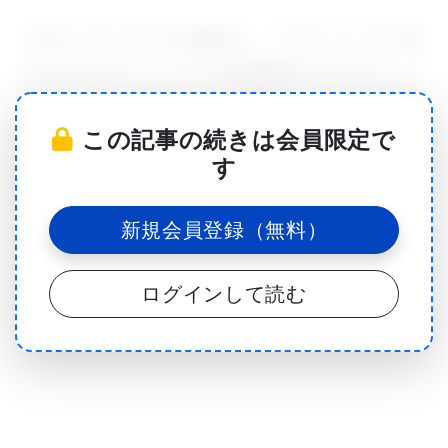
このオープンアクセス論文は、「アルツハイマー病
におけるエピゲノムワイド関連研究のメタアナリシ
スにより、大脳皮質全体での新規のメチル化差異遺
この記事の続きは会員限定で
伝子が明らかになる（A Meta-Analysis of
す
Epigenome-Wide Association Studies in
Alzheimer's Disease Highlights Novel Differentially
新規会員登録（無料）
Methylated Loci Across Cortex）」と題されてい
る。
ログインして読む
これらの研究は、アルツハイマー病で亡くなった人
の脳サンプルを用いて分析された。アルツハイマー
病協会が資金を提供し、医学研究評議会（MRC）と
米国国立衛生研究所（NIH）が支援するこのプロジ