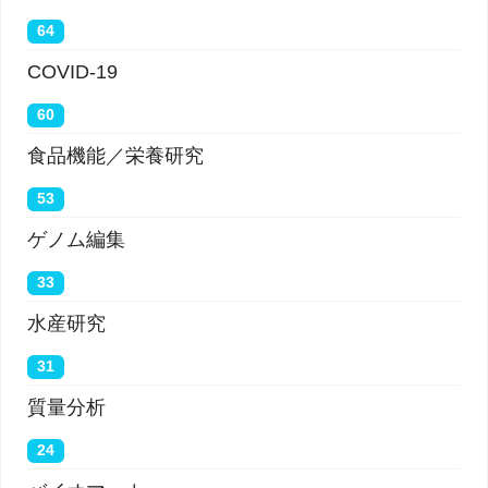
64
COVID-19
60
食品機能／栄養研究
53
ゲノム編集
33
水産研究
31
質量分析
24