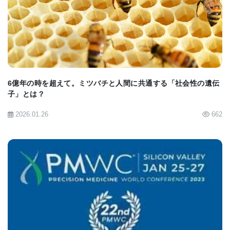
の研究は、この種の研究としては最大規模のもので
BIOMARKET JP
あり、いつの日か新しい治療法の鍵となりうるゲノ
ム領域に関する重要な洞察を与えてくれる。この研
究の次のステップは、このようなエピジェネティッ
クな変化が、発現している遺伝子やタンパク質のレ
6億年の時を超えて。ミツバチと人間に共通する「社会性の遺伝
ベルに測定可能な変化をもたらすかどうかを調べる
子」とは？
ことだ。そうすれば、これらの遺伝子やタンパク質
2026.01.26
662
の発現レベルを変化させることが知られている既存
の薬剤を、認知症の治療に効果的に再利用できるか
どうかを探ることができる」。
本研究には、米国（ニューヨークのコロンビア大学
BIOMARKET JP
とマウントサイナイ医科大学、シカゴのラッシュ大
学センター、テンペのアリゾナ州立大学）と欧州