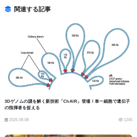
て、DNAメチル化の量を、アルツハイマー病の重症
関連する記事
度を示す重要な指標である脳内の神経原線維のもつ
れの量と関連づけた。
研究チームは、アルツハイマー病で影響を受ける脳
BIOMARKET JP
のさまざまな領域を調べてから、これらの皮質領域
に共通する変化を探した。その結果、新たにアルツ
ハイマー病と関連した84の遺伝子を含む220のゲノ
ム部位を特定し、その中で、アルツハイマー病が重
症化した人の大脳皮質では、小脳と呼ばれる脳の別
3Dゲノムの謎を解く新技術「ChAIR」登場！単一細胞で遺伝子
の部位では見られない、異なるレベルのDNAメチル
の指揮者を捉える
化が見られたのだ。
2025.09.08
1245
さらに研究チームは、2つの独立したデータセットに