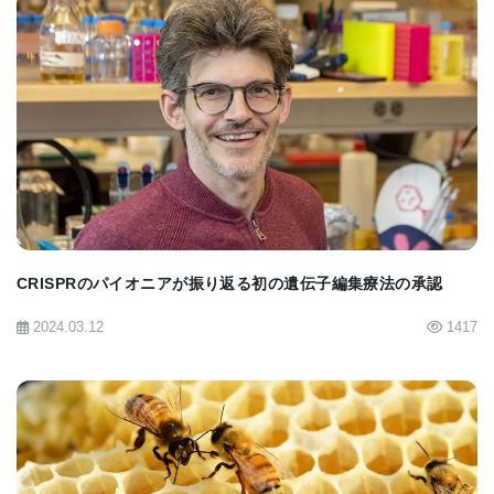
おいて、これらの110の部位のサブセットが、脳のサ
ンプルが病気の程度が高いか低いかを、70％以上の
精度で区別できることを示した。これは、アルツハ
BIOMARKET JP
イマー病の脳におけるエピジェネティックな変化が
非常に一貫性のあるものであることを示唆してい
る。今回の研究成果は、アルツハイマー病協会と英
国アルツハイマー病研究会が共同で実施している
CRISPRのパイオニアが振り返る初の遺伝子編集療法の承認
「Brains for Dementia Research」コホートの脳サ
ンプルでも確認された。
2024.03.12
1417
研究を主導したエクセター大学メディカルスクール
のエピジェネティクス准教授であるケイティ・ルノ
ン教授（写真）は、次のように述べている。「今回