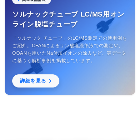
ソルナックチューブ LC/MS用オン
ライン脱塩チューブ
「ソルナック チューブ」のLC/MS測定での使用例を
ご紹介。CFANによるリン酸塩緩衝液での測定や、
OOANを用いたNa付加イオンの除去など、実データ
に基づく解析事例を掲載しています。
詳細を見る