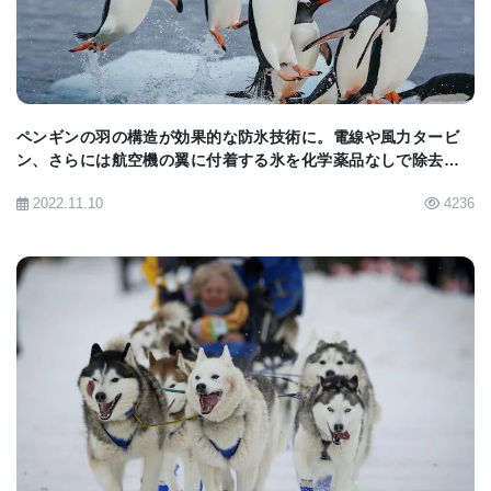
た。「以前の研究では、鳴き鳥は単純な構文を使用
して複雑な意味を生成でき、多くの鳥種では、歌は
模倣によって学習されることが示されている。鳴き
鳥の脳が音声コミュニケーションのために配線され
ペンギンの羽の構造が効果的な防氷技術に。電線や風力タービ
ていることが明らかになった。」
ン、さらには航空機の翼に付着する氷を化学薬品なしで除去す
る方法を開発。
2022.11.10
4236
■原著へのリンクは英語版をご覧ください:
Zebra
Finches Can Rapidly Memorize Signature Sounds
of at Least 50 Different Members of Their Flock
BIOMARKET JP