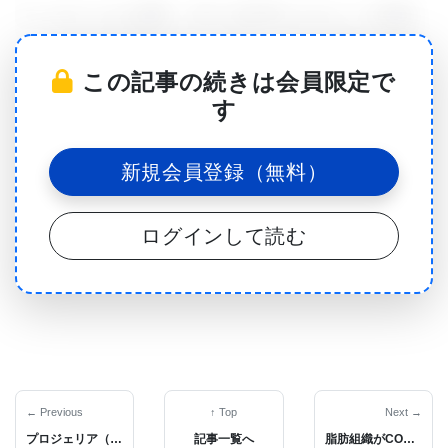
キンカチョウは通常、50〜100羽のコロニーで移動
し、一緒に飛び舞い戻って来る。 彼らの歌は大抵が
この記事の続きは会員限定で
交尾の呼びかけだが、距離や接触の呼びかけでは、
す
どこにいるかを特定したり、お互いを見つけたりす
るために使用される。
新規会員登録（無料）
「我々は『核融合分裂』社会と呼んでいるが、キン
カチョウは分裂し、そして一緒に戻ってくる」と
ログインして読む
Theunissen 博士は語った。 「彼らは群れから離れ
たくないので、そのうちの1人が迷子になった場合、
『ねえ、テッド、私たちはここにいるよ』と叫ぶか
もしれない。 あるいは、一方が巣にいて、もう一方
が採餌している場合は、巣に戻っても安全かどうか
を尋ねる者がいるかもしれない。」
← Previous
↑ Top
Next →
プロジェリア（早老症）の治療薬がFDAにより認可された
記事一覧へ
脂肪組織がCOVID-19の悪化に重要な役割を果たすという仮説