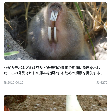
かせ、それらを記憶することにより訓練することだ
った。
室内のキーをつつくと、被験者の鳥はキンカチョウ
BIOMARKET JP
の鳴き声の録音が再生され聞かされた。6秒間の録音
が終了するまで待ち、それが報酬グループの一部で
あった場合、彼らは餌を受け取った。 録音が終了す
る前につついた場合は、次の録音に移った。 いくつ
かの試行を通じて、彼らはどの発声が餌に繋がる
ハダカデバネズミはワサビ香辛料の曝露で疼痛に免疫を示し
た。この発見はヒトの痛みを解決するための洞察を提供する。
か、そしてどの発声をスキップするのかを学んだ。
2019.06.10
6272
次に、キンカチョウは、新しいキンカチョウからの
より多くのオーディオ録音に導入され、どの発声が
どの鳥に属しているかを区別するように教えられ
た。 彼らはすぐに16の異なるキンカチョウを区別す