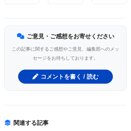
最近、Theunissen博士は、キャンパス内およびその
周辺の鳥小屋に数十羽のキンカチョウを飼育してお
り、そのうち20羽がこの最新の実験で使用された。2
ご意見・ご感想をお寄せください
部構成の実験では、20羽の飼育下のキンカチョウ
が、異なる鳥とその発声を区別するように訓練され
この記事に関するご感想やご意見、編集部へのメッ
た。
セージをお待ちしております。
最初に、鳥の半分は歌を暗記することでテストさ
れ、残りの半分は距離または接触の呼び出しで評価
コメントを書く / 読む
された。 それらのタスクを切り替えた。
次に、キンカチョウを一度に1羽ずつチャンバー内に
配置し、報酬システムの一部として音を聞かせた。
目標は、特定のキンカチョウに反応するように、そ
関連する記事
れらの鳥の明確な発声のいくつかの異なる表現を聞