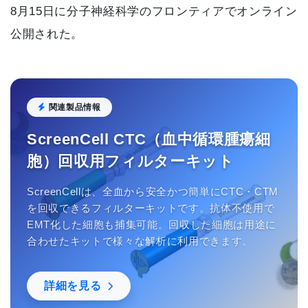
8月15日に分子神経科学のフロンティアでオンライン
公開された。
関連製品情報
ScreenCell CTC（⾎中循環腫瘍細
胞）回収⽤フィルターキット
ScreenCellは、全血から安全かつ簡単にCTC・CTM
を回収できるフィルターキットです。抗体不使用で
EMT化した細胞も捕集可能。回収した細胞は用途に
合わせたキットで様々な解析に利用できます。
詳細を見る