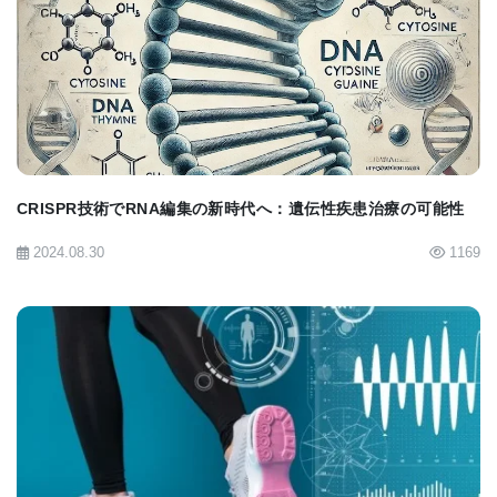
能性にさらなる希望を提供するだろう。」と締めく
BIOMARKET JP
くった。
【BioQuickNews：
CRISPR Tool Reactivates
Silenced FMR1 Gene of Fragile X Syndrome in
CRISPR技術でRNA編集の新時代へ：遺伝性疾患治療の可能性
Human Stem Cells
】
2024.08.30
1169
BIOMARKET JP