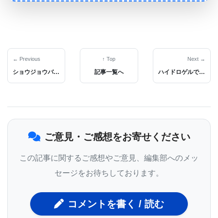
これまでに試験された治療法は、FMRPタンパク質
の損失を補うことを試み、通常はタンパク質機能の1
つのみを標的とする。しかしながら、それらはこの
← Previous
↑ Top
Next →
ショウジョウバエの研究で睡眠の抗酸化効果が判明
記事一覧へ
ハイドロゲルで損傷した筋肉組織に筋肉幹細胞を送達する技術が報告される。
疾患を治療するには不十分であることが証明されて
いる。研究者らは、神経細胞および他の細胞型にお
いてFMRPによって果たされる異なる機能は、1つの
調節不能な分子経路のみを標的とする任意の治療で
ご意見・ご感想をお寄せください
は矯正するのが困難であり、今日までのヒト臨床試
験での成功の欠如に関する潜在的な理由の1つと考え
この記事に関するご感想やご意見、編集部へのメッ
ている 。
セージをお待ちしております。
コメントを書く / 読む