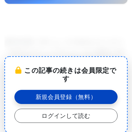
脆弱X症候群（FXS）は、3つの余分なヌクレオチド
（DNAのビルディングブロック）をその配列に付加
することによって生じるFMR1遺伝子の突然変異に
この記事の続きは会員限定で
よって引き起こされる。 これは、CGGリピートと呼
す
ばれ、健常者では5から55まで変化する。
新規会員登録（無料）
リピートが繰り返されるほど、疾患を発症するリス
クが高くなる。 この突然変異は、FMR1遺伝子によ
ログインして読む
って産生されるタンパク質である脆弱X精神遅滞タ
ンパク質（FMRP）の喪失をもたらす。