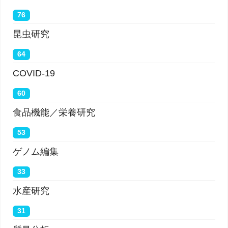
76
昆虫研究
64
COVID-19
60
食品機能／栄養研究
53
ゲノム編集
33
水産研究
31