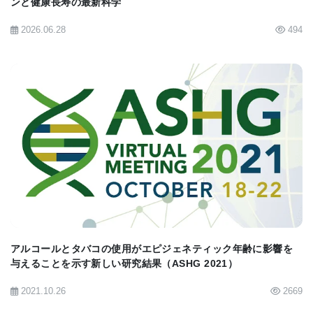
ンと健康長寿の最新科学
に、健常な腎臓細胞（正常な長さのCGGリピート）
2026.06.28
494
を使用した。
その後、脆弱X症候群の人の神経系で起こることを
再現するFMR1突然変異を用いて、このアプローチ
を胚性幹細胞で試験した。
BIOMARKET JP
CRISPR / Cas9は、これらの細胞におけるFMR1遺
伝子のmRNA量によって測定される転写レベルを増
加させることができた。しかしながら、この効果は
タンパク質レベルでは見られず、FMRPタンパク質
産生の有意な上昇は見られなかった。
アルコールとタバコの使用がエピジェネティック年齢に影響を
与えることを示す新しい研究結果（ASHG 2021）
重要なことに、チームは、胚性幹細胞における治療
2021.10.26
2669
のオフターゲット（または非特異的）効果を最小限