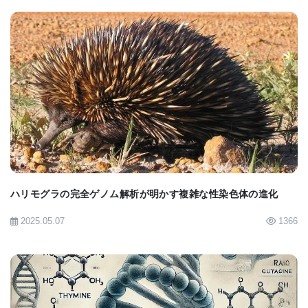
に抑え、望ましくない遺伝子の活性化または抑制に
関する懸念を募らせた。
「脆弱X症候群患者の細胞サブセットでさえ、CGG
BIOMARKET JP
DNAのメチル化、FMR1 mRNA転写の増加、および
FMRP産生の増加を考慮すると、すべて良好な臨床
転帰および薬理学的薬剤に対する示差的反応と相関
するので、臨床表現型に意味のある効果を引き出せ
ハリモグラの完全ゲノム解析が明かす複雑な性染色体の進化
るかもしれない。」と研究者らは記している。
2025.05.07
1366
「このように、この実証研究は、このようなアプロ
ーチが最終的に脆弱X症候群患者に効果的な治療法
をもたらし、すべての症例に対するアプローチの可