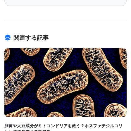
新たに報告された治療アプローチでは、ミシガン大
学およびVA Ann Arbor Healthcare Systemの研究者
は、突然変異を引き起こすCGG反復を標的とするた
めにCRISPR / Cas9遺伝子編集技術を使用し、抑制
関連する記事
されたFMR1遺伝子の転写を再活性化する。
CRISPR / Cas9システムは、DNA配列の一部を削
除、追加、または変更することによってゲノムの一
部を編集できるツールである。
BIOMARKET JP
これにより、研究者は非常に特異的かつ正確な方法
でDNAの断片を改変することができる。CRISP /
Cas9が効率的にFMR1遺伝子を標的とし、FMRPタ
ンパク質の産生を8倍に増強できることを示すため
卵黄や大豆成分がミトコンドリアを救う？ホスファチジルコリ