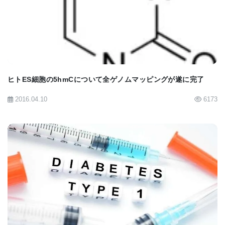
BIOMARKET JP
復を促進する機序をさらによく解明することを重点
にすべきだ｣と述べ､特に､GCN1と呼ばれるタンパク
質が有望だとしている｡同研究チームは､14-3-3タン
パク質とGCN1の物理的結合がfusicoccin-Aによる軸
索成長の重要な因子になっていることを突き止めて
ヒトES細胞の5hmCについて全ゲノムマッピングが遂に完了
いる｡今こそ研究者は､神経系中のGCN1の機能を調
2016.04.10
6173
べ､さらに14-3-3タンパク質との結合が個別化医療の
標的医薬として採用できるかどうかテストすること
ができる｡Fournier博士は､｢私たちの研究で軸索再生
を促進する低分子ファミリーが突き止められており､
このファミリーが将来的に優れた創薬候補になるこ
BIOMARKET JP
とが考えられる｡この分野では損傷軸索治療法を見つ
け､軸索修復を刺激する標的医薬を発見することに苦
労しているだけに、今回の研究成果は大きな前進だ｣