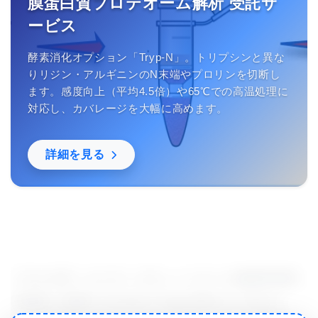
膜蛋白質プロテオーム解析 受託サ
ービス
酵素消化オプション「Tryp-N」。トリプシンと異な
りリジン・アルギニンのN末端やプロリンを切断し
ます。感度向上（平均4.5倍）や65℃での高温処理に
対応し、カバレージを大幅に高めます。
詳細を見る
マギル大学（カナダ）のモントリオール神経学研究
所病院に所属するAndrew Kaplan博士は､Alyson