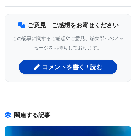
ンパク質や反応の結果の生物活性は植物動物の間で
はそれぞれに異なっている｣と述べている｡彼は､軸索
ご意見・ご感想をお寄せください
再生には､fusicoccin-Aを用いて14-3-3タンパク質を
活動させるのがもっとも効果的なのではないかとい
この記事に関するご感想やご意見、編集部へのメッ
う仮説を立てた｡
セージをお待ちしております。
コメントを書く / 読む
この説を実証するため､彼の研究チームは物理的な損
傷を与えたニューロンを培養基に入れ､天然分子で処
理した上でその結果を観察した｡Kaplan博士は､｢翌
日､顕微鏡を覗いてみると､軸索が雑草のように伸び
関連する記事
ていた｡fusicoccin-Aが損傷した神経系の中で軸索修
復を刺激促進できると決定するに至った素晴らしい