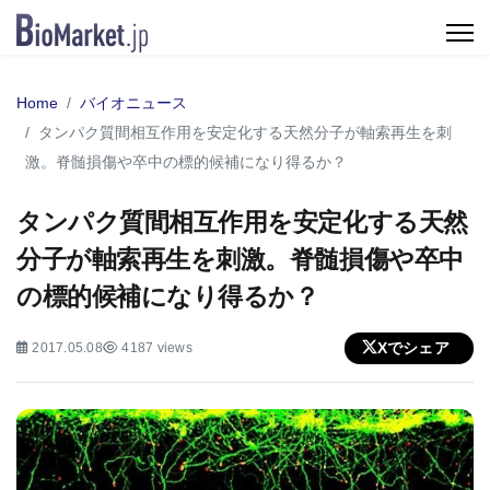
Home
バイオニュース
タンパク質間相互作用を安定化する天然分子が軸索再生を刺
激。脊髄損傷や卒中の標的候補になり得るか？
タンパク質間相互作用を安定化する天然
分子が軸索再生を刺激。脊髄損傷や卒中
の標的候補になり得るか？
Xでシェア
2017.05.08
4187 views