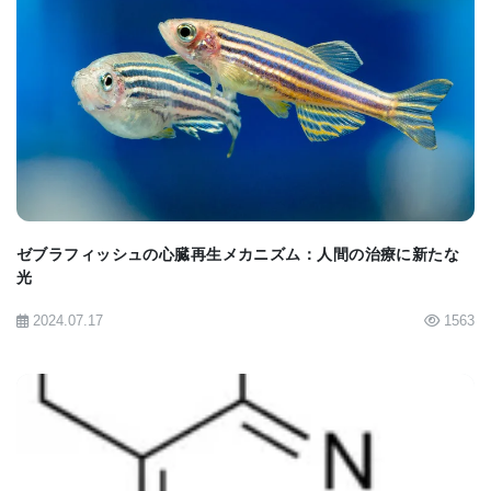
結果だった｡
2017年3月8日付Neuron誌オンライン版に掲載された
BIOMARKET JP
この論文は､｢Small-Molecule Stabilization of 14-3-3
Protein-Protein Interactions Stimulates Axon
Regeneration (低分子による14-3-3タンパク質—タ
ンパク質間の相互作用安定化が軸索再生を刺激)｣と
題されている｡軸索損傷は､脳､脊髄損傷だけでなく､
ゼブラフィッシュの心臓再生メカニズム：人間の治療に新たな
光
多発性硬化症や神経変性疾患など様々な障害や疾患
2024.07.17
1563
の要因になっている｡この研究チームの発見は､
fusicoccin-Aや類似分子が軸索損傷治療薬の開発の
足がかりになることが示されている｡
Kaplan博士は､｢将来の研究は､fusicoccin-Aが軸索修