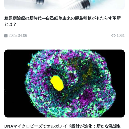
と述べている｡
糖尿病治療の新時代—自己細胞由来の膵島移植がもたらす革新
とは？
写真
2025.04.06
1061
fusicoccin-Aを使った処理で､軸索損傷の中心に向か
って軸索再生が進んでいる｡軸索は緑に､｢成長円錐｣
と呼ばれる軸索の成長先端は赤に染色されている｡
(Credit: The Neuro)
BIOMARKET JP
原著へのリンクは英語版をご覧ください
Fungal Protein Stimulates Axon Regeneration Via
14-3-3 Protein-Protein Stabilization; Work
Identifies Possible Targets of Future Drug
Development for Spinal Cord Injury & Stroke
DNAマイクロビーズでオルガノイド設計が進化：新たな発達制