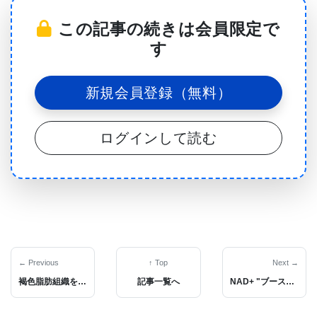
Fournier博士（Neurology and Neurosurgery教授）
この記事の続きは会員限定で
の研究室が調べていた神経保護機能を持つ14-3-3タ
す
ンパク質ファミリーに注目し､軸索再生の薬理学的な
研究文献を探していた｡その検索中に植物が特定タイ
新規会員登録（無料）
プの真菌感染にどう反応するかを記述した研究を見
つけた｡真菌類の特定の種が産生するfusicoccin-Aと
ログインして読む
いう低分子物質にさらされると､植物の葉はしぼむが
根は長く伸びるようになる｡fusicoccin-Aは､14-3-3
タンパク質と他のタンパク質との相互作用を安定化
させることで､14-3-3タンパク質の活動に影響を与え
る働きがある｡
← Previous
↑ Top
Next →
褐色脂肪組織を活性化する肥満･糖尿病薬に期待が集まる
記事一覧へ
NAD+ "ブースター"が持つ絶大なアンチエイジング効果
Kaplan博士は､｢この現象では14-3-3タンパク質の存
在が共通しているが､この反応に関わっている他のタ