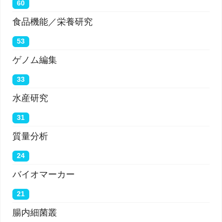
60
食品機能／栄養研究
53
ゲノム編集
33
水産研究
31
質量分析
24
バイオマーカー
21
腸内細菌叢