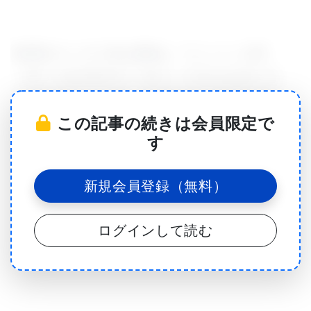
本研究のリーダー的な著者は、ワシントン大学
（UW）生化学部のDr. Sarel J. Fleishman氏とDr.
Timothy Whitehead氏、同大学分子生物学部のDr.
この記事の続きは会員限定で
Damian C. Ekiert氏であり、彼はまたスクリップス
す
研究所(Scripps Research Institute)の化学生物学
Skaggs研究所(Skaggs Institute for Chemical
新規会員登録（無料）
Biology)の出身でもある。
ログインして読む
上席著者は、スクリップス研究所のDr. Ian Wilson博
士、UWならびにハワード・ヒューズ医学研究所
（Howard Hughes Medical Institute）のDr. David