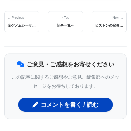
Baker氏である。
← Previous
↑ Top
Next →
そのような人工設計タンパク質がウイルス性疾患の
全ゲノムシーケンスで疾病メカニズムの同定〜脳性麻痺で苦しむ双子の兄弟に治療の道
記事一覧へ
ヒストンの変異が悪性小児脳腫瘍に関与
診断、予防、治療の際に利用可能であるかどうかを
見極めるためには、さらなる研究が求められると、
研究者達はコメントしている。抗ウイルス性という
ご意見・ご感想をお寄せください
特性を有する新しいタンパク質の創出にコンピュー
タ設計を使用する可能性を示唆している。
この記事に関するご感想やご意見、編集部へのメッ
セージをお待ちしております。
「インフルエンザは、深刻な公衆衛生上の課題であ
る。また、新しい治療法は、既存の抗ウイルス剤に
コメントを書く / 読む
耐性を示す、あるいは、身体の防御システムを回避
してしまうようなウイルスと戦うためにも必要であ