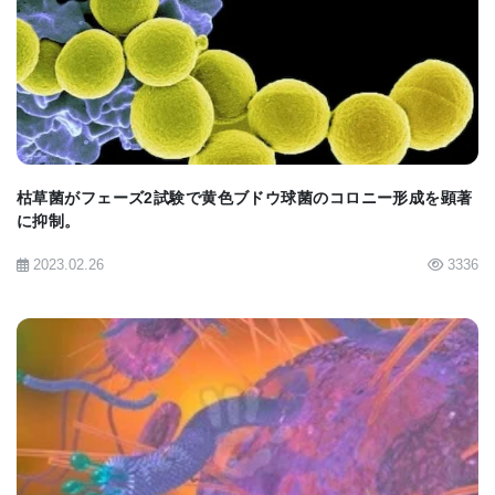
BIOMARKET JP
枯草菌がフェーズ2試験で黄色ブドウ球菌のコロニー形成を顕著
に抑制。
2023.02.26
3336
BIOMARKET JP