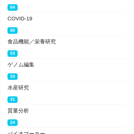
64
COVID-19
60
食品機能／栄養研究
53
ゲノム編集
33
水産研究
31
質量分析
24
バイオマーカー