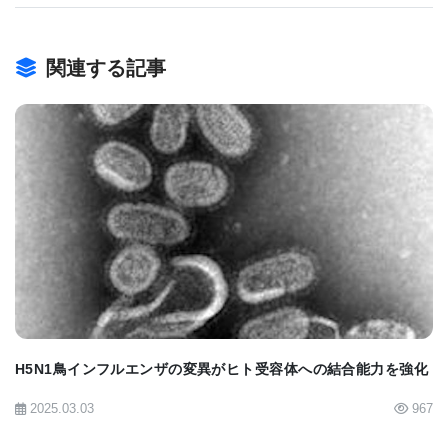
る。」と、研究者は言及した。
関連する記事
科学者達は、赤血球凝集素の幹領域として知られて
いる風邪ウイルスの部分に注目にした。
ヒトの呼吸器の気道細胞に侵入する機能のために、
この機能が働かないようにすることを研究対象とし
た。
BIOMARKET JP
[
BioQuick News: Designer Proteins Target
Influenza Virus
"> [
Press release
"> [
Science
abstract
"> [
Science commentary
">
H5N1鳥インフルエンザの変異がヒト受容体への結合能力を強化
2025.03.03
967