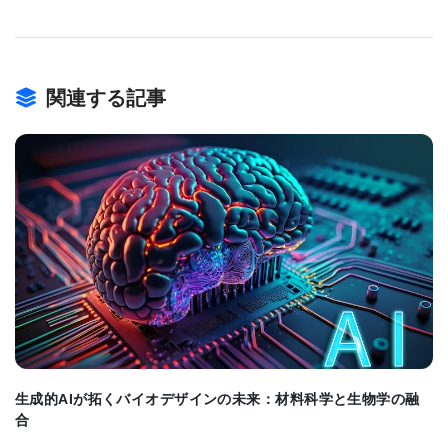
（15.4―52.1ng/mL）を持つ参加者の25%のうち、
心不全の年率は1000人あたり12人であった。それに
比べて最低ガレクチン-３レベル（3.9-12ng/mL）を
関連する記事
持つ参加者の心不全の年率は1000人あたり3人であ
った。参加者の53%は女性であった。スピロノラク
トンや、心筋線維症に効くと思われる他の薬は心不
全患者の状態を改善することが示されている。今後
の研究では、これらの薬が高ガレクチン-３レベルを
BIOMARKET JP
もつ健康な患者にも効くのかどうかを調べる必要が
ある。
■原著へのリンクは英語版をご覧ください：
Protein
Linked to Increased Risk of Heart Failure/Death in
生成的AIが拓くバイオデザインの未来：材料科学と生物学の融
合
Older Adults