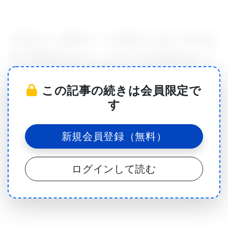
心不全とは、身体のニーズを満たすために十分な血
液で心臓を満たせない、または十分な血液をポンプ
することが不可能な状態を言う。最近ではガレクチ
この記事の続きは会員限定で
ン-３が心臓線維症（心筋が瘢痕組織に置き換えられ
す
てしまう状態）と関連付けられており、心臓線維症
は心不全の発症において重要な役割を果たしてい
新規会員登録（無料）
る。
ログインして読む
心不全は死亡または生涯における障害のリスクを伴
うが、心不全が起きる前にはいくつかの兆候が見ら
れる。血中のガレクチン-３のレベルを測定すること