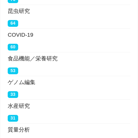
昆虫研究
64
COVID-19
60
食品機能／栄養研究
53
ゲノム編集
33
水産研究
31
質量分析