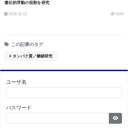
遺伝的浮動の役割を研究
2018.02.12
5156
この記事のタグ
# タンパク質／糖鎖研究
ユーザ名
パスワード
パス