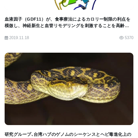
血液因子（GDF11）が、食事療法によるカロリー制限の利点を
模倣し、神経新生と血管リモデリングを刺激することを高齢の
マウスモデルで解明。
2019.11.18
5370
BIOMARKET JP
研究グループ､台湾ハブのゲノムのシーケンスとヘビ毒進化上の