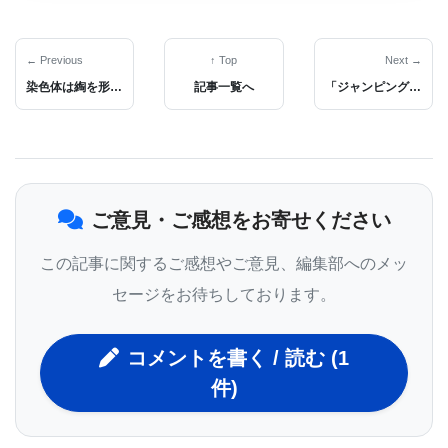
でリスクの高い個人を特定することが可能になり、
心不全およびそれに伴う死を防ぐための治療を提供
← Previous
↑ Top
Next →
することも出来る。心不全を起こしやすい個人を早
染色体は綯を形成する
記事一覧へ
「ジャンピング遺伝子」が加齢関連脳障害の原因か
期発見し、心不全発症のずっと前に治療を開始可能
にすることで、心不全リスクの高い個人でもより長
く、よりアクティブな生活を送ることが出来る。
ご意見・ご感想をお寄せください
1996年から1998年の間に、ルーチン検査の一環とし
この記事に関するご感想やご意見、編集部へのメッ
て、フラミンガム心臓研究の子コホート3,353人を対
セージをお待ちしております。
象として、ガレクチン-３レベルが測定された。測定
時の参加者の平均年齢は59歳であった。平均11年間
コメントを書く / 読む (1
のフォローアップの間に、166人の参加者(5.1%)に
件)
最初の心不全が起こった。最高ガレクチン-３レベル