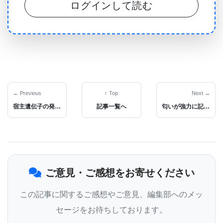
ログインして読む
合によっては呼吸や心拍数を制御できないなど生命
を脅かす結果につながると彼は付け加えている。
Zhang 博士は、脳は新しい神経細胞を生成する能力
が限られており、異なる再生経路をオンにするため
に前駆細胞に依存していると述べている。 彼と彼の
同僚は、この知識からインスピレーションを得て、
← Previous
↑ Top
Next →
宿主遺伝子の発現を阻害するウイルスタンパク質（Nsp1）を標的としたCOVID-19治療アプローチの可能性
記事一覧へ
匂いが強力に記憶を誘発する理由とは？新研究で初めて神経基盤を特定
脊髄で同様の再生の可能性がある細胞を探した。
彼らは、脊髄損傷のマウスモデルを使用して、動物
ご意見・ご感想をお寄せください
の損傷した脊髄を調べ、通常は未成熟なニューロン
に見られるマーカーを探した。 Zhang博士は、この
この記事に関するご感想やご意見、編集部へのメッ
マーカーは損傷後の脊髄にも存在しただけでなく、
セージをお待ちしております。