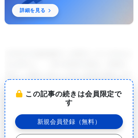
詳細を見る
UTSW分子生物学教授でこの研究リーダーのChun-Li
Zhang博士は、「一部の体組織の細胞は、損傷後に
増殖し、治癒の一環として死んだ細胞や損傷した細
胞に取って代わるが、脊髄は通常は損傷後に新しい
この記事の続きは会員限定で
ニューロンを生成せず、回復への重要な障害になっ
す
ている。」と説明した。
脊髄は脳と体の他の部分との間の信号リレーとして
新規会員登録（無料）
機能するため、自己修復できないと、これら2つの領
域間の通信が永久に停止し、麻痺、感覚の喪失、場