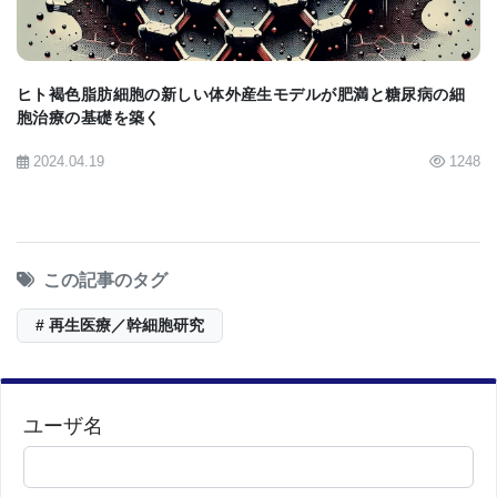
BioQuick News:
Putting a Protein into Overdrive to
Heal Spinal Cord Injuries--Scar-Forming Cells
ヒト褐色脂肪細胞の新しい体外産生モデルが肥満と糖尿病の細
(NG2 Glia) Engineered to Overproduce SOX2
胞治療の基礎を築く
Protein Make New Neurons, Improving Recovery in
2024.04.19
1248
Mouse Model
この記事のタグ
# 再生医療／幹細胞研究
ユーザ名