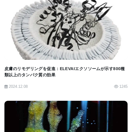
Zhang博士は、最終的には、ヒト脊髄損傷患者で
SOX2を過剰産生する安全で効果的な方法を発見し、
瘢痕組織の形成を減らしながら新しいニューロンで
BIOMARKET JP
損傷を修復できる可能性があると述べている。
「脊髄損傷の分野では、新しいニューロンを生成す
る幹細胞で損傷を治癒しようと広範囲に研究されて
皮膚のリモデリングを促進：ELEVAIエクソソームが示す800種
きたが、ここで提案しているのは、外部から細胞を
類以上のタンパク質の効果
移植する必要がないかもしれないということだ」と
2024.12.08
1245
Zhang博士は言う。 「NG2グリアにSOX2を増やす
ように促すことで、体は独自の新しいニューロンを
作り、内部から再構築することができる。」