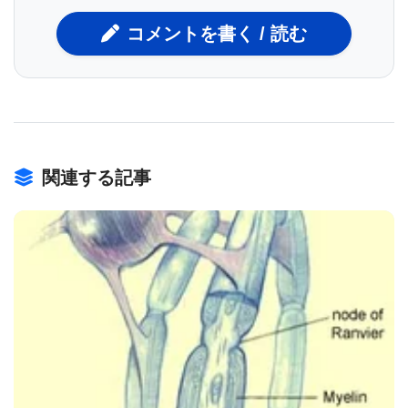
それを生成する細胞、つまりNG2グリアと呼ばれる
非神経細胞を追跡したと述べた。
コメントを書く / 読む
NG2グリアはオリゴデンドロサイトと呼ばれる細胞
の前駆細胞として機能し、ニューロンを取り囲む絶
縁脂肪層を生成する。 それらはまた、損傷後にグリ
ア性瘢痕を形成することでもよく知られている。
関連する記事
Zhang博士のチームは、脊髄が損傷したときに、こ
れらのグリアが未成熟ニューロンの分子的および形
態学的マーカーを一時的に採用したことを示した。
NG2グリアが変化する原因を特定するために、彼ら
は、損傷によって誘発される幹細胞タンパク質であ
BIOMARKET JP
るSOX2に焦点を当てた。 彼らはこれらの細胞を遺
伝子操作して、このタンパク質を作る遺伝子を不活
性化した。 彼らはマウスの脊髄が切断されたとき、