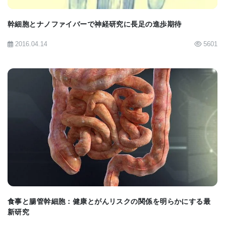
損傷後の数日間で未成熟ニューロンがはるかに少な
いことを確認し、NG2グリアがこれらの細胞を作る
幹細胞とナノファイバーで神経研究に長足の進歩期待
のを助けるのにSOX2が重要な役割を果たしているこ
2016.04.14
5601
とを示唆していることを確かめた。 ただし、SOX2
のレベルが正常であっても、これらの未成熟ニュー
ロンは、損傷の影響を受けたニューロンの代わりに
成熟することはなかった。
BIOMARKET JP
反対の策を講じて、Zhang博士と彼の同僚は、NG2
グリアにSOX2を過剰生産させるために異なる遺伝子
操作技術を使用した。 驚くことに、脊髄損傷後の数
週間で、この操作を行ったマウスは数万の新しい成
食事と腸管幹細胞：健康とがんリスクの関係を明らかにする最
熟ニューロンを生成した。 さらなる調査により、こ
新研究
れらのニューロンが損傷領域に統合され、脳と体の