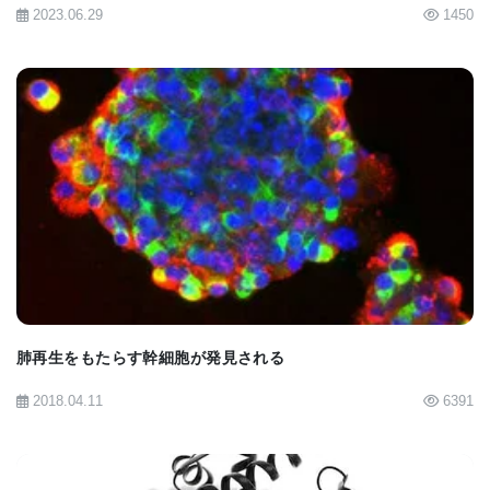
2023.06.29
1450
間で信号を中継するために必要な既存のニューロン
との新しい接続が確立されたことが示された。
さらに有望なのは、この遺伝子工学が脊髄損傷後の
機能改善につながったことだ、とZhang博士は言
う。 NG2グリアでSOX2を過剰産生するように設計
BIOMARKET JP
された動物は、通常のSOX2量を生成した動物と比較
して、脊髄損傷後数週間の運動技能で著しく良好に
機能した。 このパフォーマンスの向上の理由は複数
あるように思われた。 これらの動物は、損傷を引き
継ぐように見える新しいニューロンを持っていただ
肺再生をもたらす幹細胞が発見される
けでなく、回復を妨げる可能性のある損傷部位の瘢
2018.04.11
6391
痕組織もはるかに少なかったとZhang博士は説明し
た。