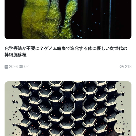
BIOMARKET JP
[siteimg width=300
height=300">modules/xelfinder/index.php/view/742/59
画像：グリアから変換された新しい脊髄ニューロ
化学療法が不要に？ゲノム編集で進化する体に優しい次世代の
幹細胞移植
ン。(Credit: UTSW)
2026.08.02
218
[siteimg width=300
height=300">modules/xelfinder/index.php/view/741/5
1.jpg[/siteimg">
BIOMARKET JP
画像：論文の要約(Credit: Cell Stem Cell)