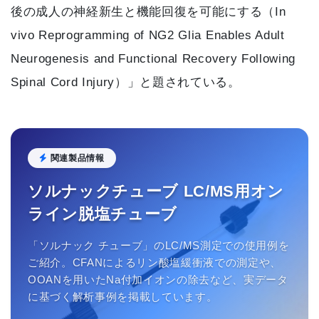
後の成人の神経新生と機能回復を可能にする（In
vivo Reprogramming of NG2 Glia Enables Adult
Neurogenesis and Functional Recovery Following
Spinal Cord Injury）」と題されている。
関連製品情報
ソルナックチューブ LC/MS用オン
ライン脱塩チューブ
「ソルナック チューブ」のLC/MS測定での使用例を
ご紹介。CFANによるリン酸塩緩衝液での測定や、
OOANを用いたNa付加イオンの除去など、実データ
に基づく解析事例を掲載しています。