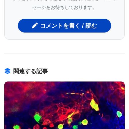
家族は、子どもの精神病の症状に生物学的な要素が
セージをお待ちしております。
あることを知り、安心することがよくある。子ども
の精神病は、誤診されたり、正常な発達段階である
コメントを書く / 読む
と説明されたり、いじめなどのストレスが原因であ
るとされたり、あるいは悪い子育てのせいであると
されたりしてきた。
ゴンザレス・ヘイドリッチ博士は、「多くの親は、
自分が顕微鏡で観察されているように感じたり、子
関連する記事
どもの症状の引き金になったと非難されたりしてい
るのだ。一昔前の自閉症と同じようなものだ」と述
べている。
また、自閉症や他の発達障害のために精神病が見逃
BIOMARKET JP
される場合もある。この研究では、3分の1強の子ど
もが自閉症スペクトラム障害の診断を受け、12％が