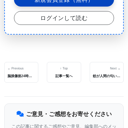
は、クリニックでCNVのスクリーニング検査を受け
ることの多い自閉症の子供たちと同様に一般的なも
ログインして読む
のであった。多くの場合、同定されたCNVは他の精
神疾患や神経発達障害にも関連していた。
「今回の知見は、精神病と診断されたすべての児童
や青年に染色体マイクロアレイ検査を行うべきこと
を強く主張するものだ。この検査は、しばしば家族
に安らぎを与え、研究の進展に寄与することができ
← Previous
↑ Top
Next →
脳損傷後24時間以内の血液検査で予後を予測。治療方針の提示でより積極的な救命介入を促す場合も。
記事一覧へ
蚊が人間の匂いを嗅ぐ仕組みの謎に迫る：蚊の嗅覚神経が複数の化学物質受容体を発現していることを示す、従来の常識を覆す新発見
る。」と、モントリオール大学のエリーズ・ドゥア
ール氏と共同で研究を行ったブラウンシュタイン博
士は述べている。
ご意見・ご感想をお寄せください
長年にわたる不確実性に終止符を打つ
この記事に関するご感想やご意見、編集部へのメッ