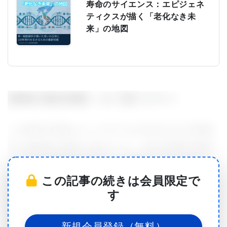
寿命のサイエンス：エピジェネ
ティクスが描く「老化なき未
来」の地図
精神病の遺伝的原因。コピー数バリアント
この研究の対象となった子どもの70％以上が13歳以
前に精神病を経験し始めていた。28%は精神分裂病
の正式な診断基準を満たし、持続的かつ絶え間ない
この記事の続きは会員限定で
症状を呈していた。全員が、コピー数多型（CNV）
す
と呼ばれるDNAの重複と欠失の系統的な検査を受
け、驚くべきことに40%が陽性と判定された。CNV
新規会員登録（無料）