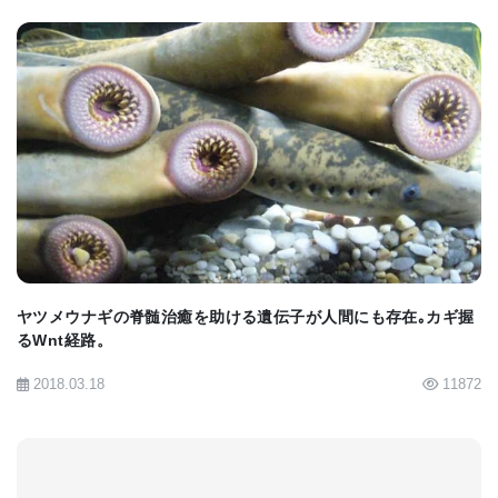
る。ちなみに、精神分裂病は成人を含む一般人口の
わずか1〜2％が罹患するといわれている。
精神病の初期の徴候は一般的なものであるかもしれ
ない。子どもは内向的になる。日常的な機能が低下
BIOMARKET JP
し、時には劇的に低下して、学校や人間関係に支障
をきたすこともある。また、以前はなかったような
暴発を起こすこともある。その後、幻覚や被害妄想
が起こり、ありもしないものを見たり聞いたりする
ようになり、しばしば脅威を感じるようになる。
ヤツメウナギの脊髄治癒を助ける遺伝子が人間にも存在｡カギ握
るWnt経路。
ゴンザレス・ヘイドリッチ博士は、「これは、単に
子供が社会的不安のために、誰かが自分のことを話
2018.03.18
11872
していると考えているのではない。複数の声で批判
されたり、怖がらせられたり、悪いことをするよう
に言われたり、知らない人が自分を見つめていて、