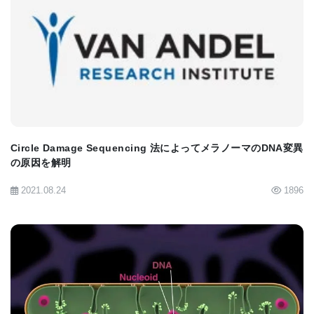
危害を加えようと計画していると感じたりするの
だ」と述べている。
BIOMARKET JP
研究から支援・ケアへ
治療を促すだけでなく、精神病の子どもにCNVが見
Circle Damage Sequencing 法によってメラノーマのDNA変異
つかると、他の家族にもリスクがあるかどうか検査
の原因を解明
することができる。CNVの中には、発作、心臓の問
2021.08.24
1896
題、血管の弱化などの医学的合併症を引き起こし、
監視と治療を行うことができるものがある。CNVが
見つかった家族は、たとえ行動的な症状がなくて
も、そのような医学的な問題のリスクがある可能性
がある。
BIOMARKET JP