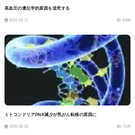
親は精神病をどのように認識したらよいのだろうか?
高血圧の遺伝学的原因を追究する
多くの子どもたちが、空想の友だちがいるなど、精
2016.04.11
4988
神病と思われる行動をとる。しかし、本当の精神病
は子どもにとって苦痛であり、コントロールできな
いものだと、グラーン博士とゴンザレス・ヘイドリ
ッチ博士は言う。
精神病の症状が現れたり消えたりする子供もいる。
BIOMARKET JP
精神病は、子どもがストレスを感じているとき、怒
っているとき、非常に落ち込んでいるとき、あるい
は気分の落ち込みがあるときに現れることがある。
しかし、真の精神分裂病の子どもでは、症状は持続
ミトコンドリアDNA減少が乳がん転移の原因に
的で極端だ。10歳以下の子どもでは非常にまれだ
2020.06.26
7105
が、思春期や成人期初期にはそれほど稀ではなくな