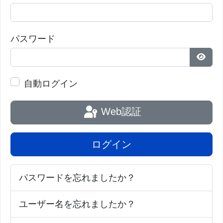
とができるのだ。両親の子供をグループとして研究
し、効果的な治療法をより早く特定することができ
パスワード
るのだ。」と述べている。
パス
ブラウンシュタイン博士とドゥアール博士は、この
自動ログイン
論文の共同筆頭著者だ。グラーン博士、ゴンザレ
ス・ヘイドリッチ博士、モントリオール大学のセバ
Web認証
スチャン・ジャクモン医学博士が共同シニアオーサ
ーだ。
ログイン
この投稿の出典は、ボストン小児病院の2022年8月
24日付ニュースリリースである。
パスワードを忘れましたか？
[
News release
] [
American Journal of Psychiatry
ユーザー名を忘れましたか？
abstract
]