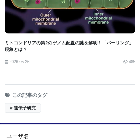
ボストン小児科のマントン希少疾病研究センターの
科学ディレクターで、遺伝学・ゲノム学部門のメン
バーであるブラウンシュタイン博士が、この検査を
監督した。彼女は、CNVを見つけることで、親が他
の家族とつながり、安心しサポートすることができ
ミトコンドリアの第2のゲノム配置の謎を解明！「パーリング」
現象とは？
ると指摘している。また、CNVが見つかれば、科学
者は失われた遺伝子や重複した遺伝子がどのような
2026.05.26
485
働きをするかを研究することができる。これは、初
期の精神病の起源をよりよく理解することにつなが
り、1950年代からほとんど変化していない抗精神病
この記事のタグ
薬をよりよいものにする可能性がある。
# 遺伝子研究
ブラウンシュタイン博士によれば、「まだCNVに合
わせた薬はない。しかし、親が集まれば、自分たち
の特定のCNVに特化した研究を組織し、特定するこ
ユーザ名