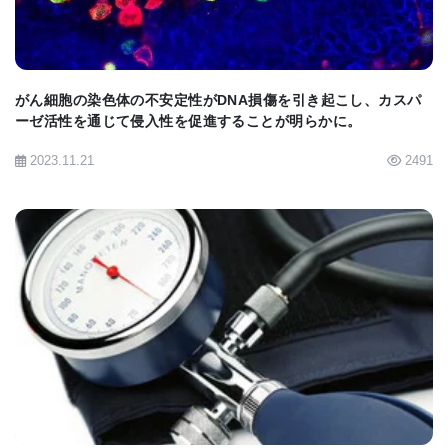
知的障害を持ち、18％が発作の既往歴を持ってい
た。
最後に、良心的な臨床医は、精神病と診断すること
がん細胞の染色体の不安定性がDNA損傷を引き起こし、カスパ
ーゼ活性を通じて侵入性を促進することが明らかに。
によって子供に汚名を着せることを嫌がり、様子を
見ることを好むかもしれない。しかし、CNVが見つ
2023.11.21
2491
かれば、抗精神病薬が効くかどうか試すことが正当
化されるかもしれない。
「精神病が未治療の期間が長ければ長いほど、その
後の治療が困難になる」とグラーン博士は言う。
「もし、早期に適切な治療ができれば、その子ども
BIOMARKET JP
は生涯にわたってより良い結果を得ることができる
だろう。」