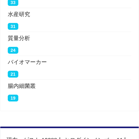
33
水産研究
31
質量分析
24
バイオマーカー
21
腸内細菌叢
19