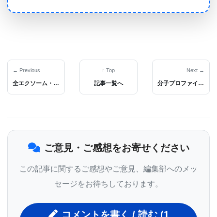
を促進する。例えば、運動をすると細胞の動力室で
あるミトコンドリアは通常以上の酸素を燃やす。
「この結果として、活性酸素種が生産されるのは避
けられません。」と、マックネール博士は説明す
る。運動の物理的な力が細胞膜を損傷するのであ
← Previous
↑ Top
Next →
全エクソーム・シーケンシングによって代謝性疾患の原因を突き止めることが可能である
記事一覧へ
分子プロファイリングによって明らかになった原発および再発卵巣ガンの違い
る。ビタミンEは酸化物質の攻撃を受けても、細胞
膜の損傷を修復しながら状態の維持を行なう。フリ
ーラジカルを生成する過酸化水素を使用して運動時
の状態をモデル化したところ、骨格筋細胞の損傷は
ご意見・ご感想をお寄せください
ビタミンEを投与しなければ治癒しないことが明ら
かになった。
この記事に関するご感想やご意見、編集部へのメッ
セージをお待ちしております。
コメントを書く / 読む (1