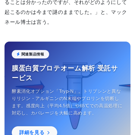
ることは分かったのですが、それがどのようにして
起こるのかは今まで謎のままでした。」と、マック
ネール博士は言う。
関連製品情報
膜蛋白質プロテオーム解析 受託サ
ービス
酵素消化オプション「Tryp-N」。トリプシンと異な
りリジン・アルギニンのN末端やプロリンを切断し
ます。感度向上（平均4.5倍）や65℃での高温処理に
対応し、カバレージを大幅に高めます。
詳細を見る