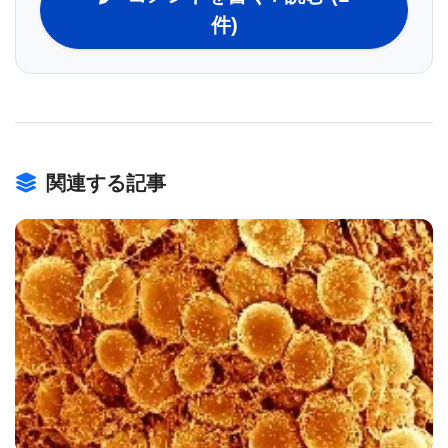
件)
次のステップは、ビタミンE欠乏症の動物の細胞
膜修復を調べるものであり、２つの国立衛生研究所
からグラントを受けている。マックネール博士は、
さらに糖尿病の細胞膜修復不全の研究も想定してい
る。元GHSU大学院生アンバー•C•ハワード博士は、
関連する記事
1型および2型糖尿病の動物モデルから採取した細胞
が不完全な修復機能を持っている事を、最近の
Diabetes誌にて示した。ハワード博士は、高グルコ
ース溶液に細胞を8−12週間浸漬することによって、
修復不全が惹起される事を発見した。また、活性酸
BIOMARKET JP
素種のレベルが糖尿病で上がることも証明されてい
る。ネイチャー•コミュニケーション誌は、糖尿病の
動物モデルにおけるビタミンEの治療がいくつかの