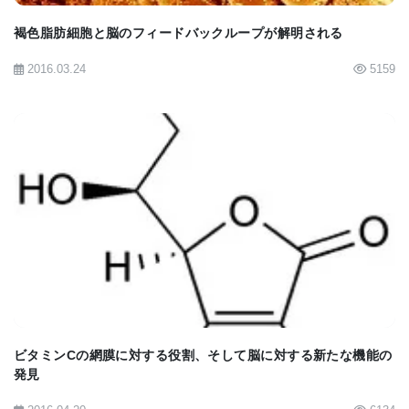
膜修復能力を復元することを示した。また培養系の
褐色脂肪細胞と脳のフィードバックループが解明される
実験では、ビタミンEに生物学的活性が極似してい
る化合物が、高グルコースによる細胞膜修復不全を
2016.03.24
5159
改善し、損傷後の細胞の生存率を高めることがわか
った。
そして今、マックネール博士は糖尿病の動物モデ
ルを用いて、高度の糖鎖修飾を防止する研究を計画
BIOMARKET JP
している。（タンパクに高度のグルコース付加が成
されれば、細胞膜の修復を妨げる事を、自身の研究
で明らかにしている。）高度の糖鎖修飾による細胞
膜の修復不全を改善する化合物は、動物培養細胞系
ビタミンCの網膜に対する役割、そして脳に対する新たな機能の
レベルでは、既に完成されている。
発見