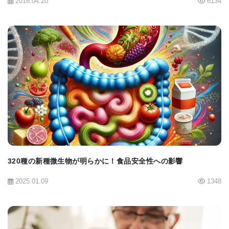
2016.04.20
6134
■原著へのリンクは英語版をご覧ください:
Scientists Discover an Innate Function of Vitamin
E
BIOMARKET JP
320種の新種微生物が明らかに！食品安全性への影響
2025.01.09
1348