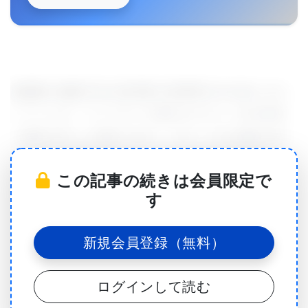
細胞膜の修復不足が筋消耗や筋壊死を引き起こすと
いうことが、マックネール博士がビタミンEの研究
に興味を持った理由である。ビタミンEが修復を助
ける方法は複数存在する。一つ目は酸化防止剤とし
この記事の続きは会員限定で
て、体内での酸素の使用に由来し、修復作用を阻害
す
する副産物の産生を防ぐ事に役立つ。二つ目は、脂
溶性の性質により、細胞膜内に潜り込む事が出来る
新規会員登録（無料）
ので、フリーラジカルからの攻撃を防ぐ事が出来
る。三つ目は、細胞膜の主要成分であるリン脂質を
ログインして読む
保持するのに役立つため、損傷部位を修復する機能