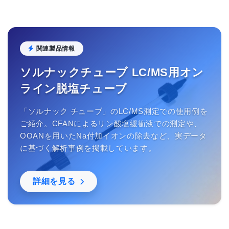
関連製品情報
ソルナックチューブ LC/MS用オン
ライン脱塩チューブ
「ソルナック チューブ」のLC/MS測定での使用例を
ご紹介。CFANによるリン酸塩緩衝液での測定や、
OOANを用いたNa付加イオンの除去など、実データ
に基づく解析事例を掲載しています。
詳細を見る