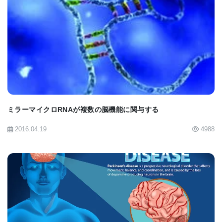
下辺縁皮質と呼ばれる小領域はその活動を停止し、
前辺縁皮質と呼ばれる小領域はその活動を活発にす
BIOMARKET JP
る。
このような脳の可塑性を制御して卒中患者やアルツ
ハイマー病患者を助ける場合には、行動学的にし
ミラーマイクロRNAが複数の脳機能に関与する
ろ、薬理学的にしろ、何らかの方法でこの活動停止
や活動昂進などを正しく制御する方法を見つけなけ
2016.04.19
4988
ればならない。すべての小領域の活動を活発にして
はならないことは明らかで、脳はニューロンの異な
る部分の活動を停止したり、促進したりすることで
機能している。記憶を形成する際には何が重要で何
がそうでないかを見極めなければならない」と述べ
BIOMARKET JP