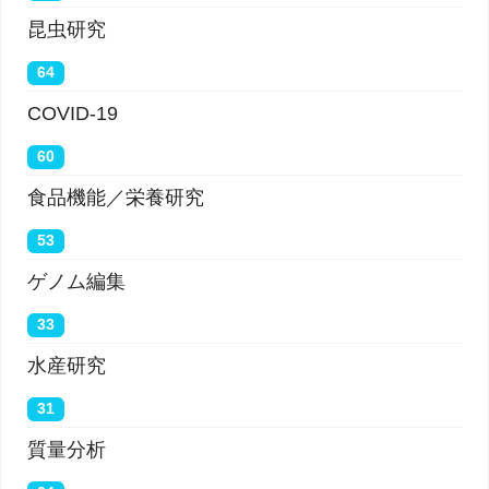
昆虫研究
64
COVID-19
60
食品機能／栄養研究
53
ゲノム編集
33
水産研究
31
質量分析