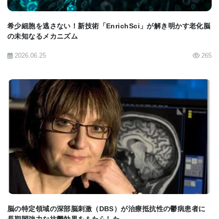
ば、必要が起きた場合に他の経路が引き継ぐよう指
希少細胞を逃さない！新技術「EnrichSci」が解き明かす老化脳
示することができるはずである。
の未知なるメカニズム
2026.06.25
265
特に脳損傷が起きた場合には他の経路が引き継ぐこ
とが必要になる。また、行動様式が脳内の分子変化
を引き起こすこともある。望ましい分子変化を把握
し、その分子変化の起こし方が分かれば、行動と薬
物療法を通してそのような分子変化を起こさせるこ
BIOMARKET JP
とも可能になる。それが現在分かっている最善の選
択肢だ。また未来の治療法は全面的に行動学的でも
なければ全面的に薬理学的でもない。その2つの組み
合わせになるだろう」と述べている。
脳の特定領域の深部脳刺激（DBS）が治療抵抗性の鬱病患者に
長期間強力な抗鬱効果をもたらした