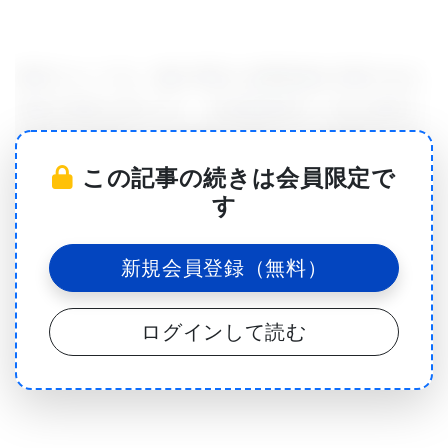
研究グループは、脳の学習と記憶形成の中枢である
海馬が障害を受けると、前頭葉皮質の一部が海馬の
機能を引き継ぐことを突き止めた。この発見は、神
この記事の続きは会員限定で
経回路の可塑性を初めて実証した画期的な業績で、
す
今後、アルツハイマー病、卒中その他、脳の損傷を
伴う症状の治療を開発する上で大きな助けになる可
新規会員登録（無料）
能性がある。Dr. FanselowとZelikowsky氏は、ラッ
トを用いた研究室での実験を行い、げっ歯類が海馬
ログインして読む
を損傷した後でも新しい作業を学習する能力がある
ことを実証した。海馬を損傷したラットは、正常な
場合よりも学習に時間がかかったが、それでも経験
を繰り返して学習することができたというのは驚く