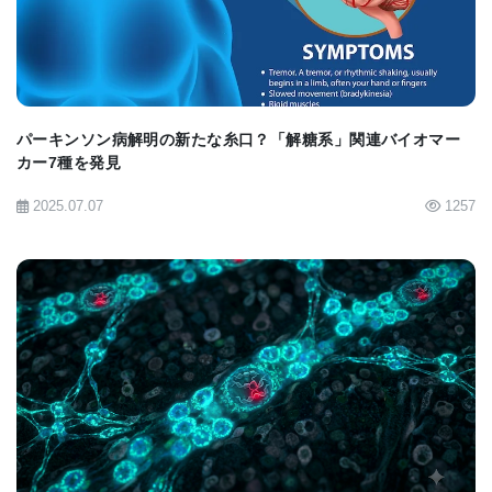
ている。
Dr. Fanselowは、「複雑な行動になると、必ず脳の
複数の領域が互いに連絡を取り合っており、一つの
パーキンソン病解明の新たな糸口？「解糖系」関連バイオマー
領域のメッセージが他の領域の反応に影響を及ぼ
カー7種を発見
す。このような分子レベルの変化が私たちの記憶、
2025.07.07
1257
感情、行動を形作っている。脳は各領域が互いに密
接につながっており、脳内の一つのニューロンとも
う一つのニューロンの間にはだいたい6つのシナプス
結合がある。
従って、脳は様々な経路を使って信号を送ることが
BIOMARKET JP
できるが、現実にはそうしなければならないという
必要がない限り、何通りもの経路を使うことはな
い。脳がどの経路を使うかを決める機序を理解すれ