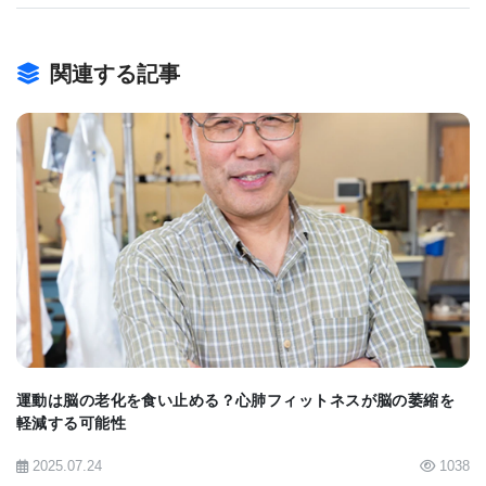
能的変化が起きていることを突き止めた。
関連する記事
Dr. Visselは、「興味深いことに、過去の研究でもア
ルツハイマー病の患者の脳のこの前頭葉皮質の領域
が刺激を受けて明るくなることが突き止められてい
る。つまり、人間の場合も同じような機能補償を行
うために神経回路の発達が起きていることを示して
BIOMARKET JP
いる。アルツハイマー患者の脳はすでに損傷に対す
る補償機能が進んでいることも考えられるが、今回
の発見は、その補償機能をさらに拡大し、患者の生
活を改善するために大いに役立つ可能性がある」と
述べている。
運動は脳の老化を食い止める？心肺フィットネスが脳の萎縮を
軽減する可能性
2025.07.24
1038
脳の中で記憶を形成する領域はその形からギリシア