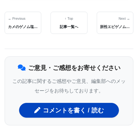
べき発見だった。
← Previous
↑ Top
Next →
カメのゲノム塩基配列初の解析で長寿や酸素欠乏症治療に手がかり
記事一覧へ
胚性エピゲノムの総合解析
心理学教授でUCLA Brain Research Instituteのメン
バーでもあるDr. Fanselowが、この研究論文の首席
著者を務めており、「脳は経験を通して学習しなけ
ご意見・ご感想をお寄せください
ればならないことが推測できる。この研究ではラッ
トに問題解決の課題を与えた」と述べている。
この記事に関するご感想やご意見、編集部へのメッ
Fanselow 研究室のZelikowsky院生は、研究チーム
セージをお待ちしております。
が、ラットの問題解決学習能力を突き止めた後、オ
ーストラリアに渡ってDr. Visselと研究を続け、ラッ
コメントを書く / 読む
トの脳に起きた変化の解剖学的な分析を行った。そ
の結果、前頭葉皮質の2つの領域ではっきりとした機