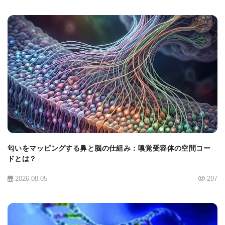
神話のヒッポカンプス (海馬)、頭が馬で後半身が魚
という動物の名前をもらっている。この領域は情報
を処理、保存、再生する上で重要な役割を担ってい
る。
BIOMARKET JP
Dr. Fanselowは、「海馬は、卒中や酸素欠乏などに
よる損傷を非常に受けやすい領域でアルツハイマー
病でもこの領域の劣化が見られる。これまで、私た
ちは海馬領域内で損傷の回復を促進することを考え
匂いをマッピングする鼻と脳の仕組み：嗅覚受容体の空間コー
ていたが、この研究成果から、他の領域が海馬の機
ドとは？
能を引き継ぐことも、またまったく新しい脳神経回
2026.08.05
297
路が生まれることも突き止められた」と述べてい
る。また、Zelikowsky氏は、「前頭葉皮質の小領域
がそれぞれ異なるやり方で補償するのが興味深い。