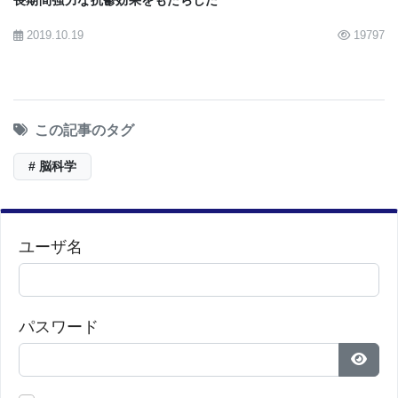
■原著へのリンクは英語版をご覧ください：
Brain
Rewires Itself after Damage or Injury
2019.10.19
19797
この記事のタグ
# 脳科学
ユーザ名
パスワード
パス