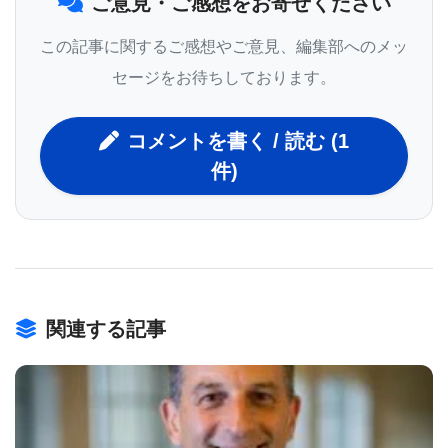
ご意見・ご感想をお寄せください
定である。
■原著へのリンクは英語版をご覧ください:
Agilent to
この記事に関するご感想やご意見、編集部へのメッ
Introduce Innovation in Ultra-High-Performance
セージをお待ちしております。
Liquid Chromatography
コメントを書く / 読む (1
件)
関連する記事