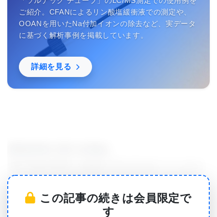
「ソルナック チューブ」のLC/MS測定での使用例を
ご紹介。CFANによるリン酸塩緩衝液での測定や、
OOANを用いたNa付加イオンの除去など、実データ
に基づく解析事例を掲載しています。
詳細を見る
新製品発表に関する詳細は、
http://NextUHPLC.agilent.com またはソーシャルメ
ディア#NextUHPLC を通じて発表される予定であ
この記事の続きは会員限定で
る。
す