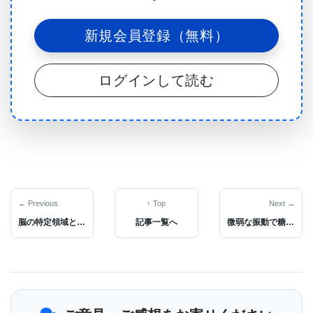
新規会員登録（無料）
Agilent Technologies Inc.は、世界有数の計測機器会
社であり、化学分析、ライフサイエンス、診断、エ
ログインして読む
レクトロニクス、通信技術のリーダーである。同社
の20,600人の従業員は100カ国以上で顧客にサービ
スを提供しており、2013年度の収益は68億ドルであ
った。Agilentの詳細については、www.agilent.com
を参照のこと。
← Previous
↑ Top
Next →
2013年9月19日、Agilentは、その電子計測事業をス
脳の特定領域と飲酒傾向の関係究明近づく
記事一覧へ
微弱な振動で糖尿病患者の傷害治癒が加速の可能性
ピンオフして2つの上場会社に分離する計画を発表し
ている。新会社の名称は、Keysight Technologies,
Inc.であり、分社は2014年11月初期に完了される予