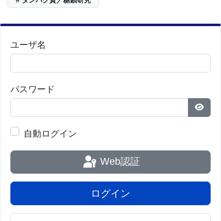
# タンパク質／糖鎖研究
ユーザ名
パスワード
パス
自動ログイン
Web認証
ログイン