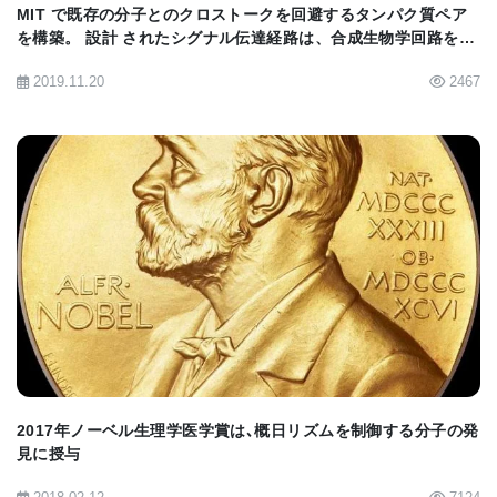
MIT で既存の分子とのクロストークを回避するタンパク質ペア
を構築。 設計 されたシグナル伝達経路は、合成生物学回路を構
築するための新しい戦略を 提供する
2019.11.20
2467
BIOMARKET JP
2017年ノーベル生理学医学賞は､概日リズムを制御する分子の発
見に授与