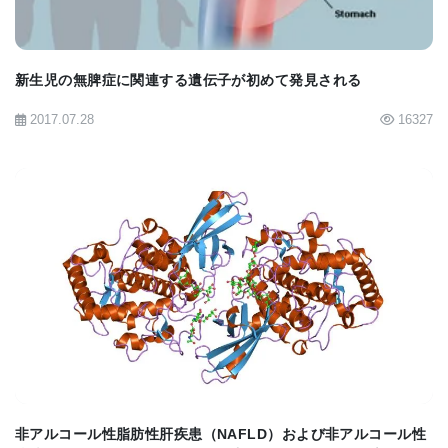
Excellence)のうちの1拠点である。そのうえLewis
B. Cullman分子生物発生生物学教授・化学教授・薬
理学教授であるDr. Craig Crews氏の研究室では、
新生児の無脾症に関連する遺伝子が初めて発見される
PKDのモデルマウス数匹において多数の嚢胞を減ら
2017.07.28
16327
すのに有望な化合物を同定した。
BIOMARKET JP
非アルコール性脂肪性肝疾患（NAFLD）および非アルコール性