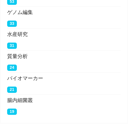
53
ゲノム編集
33
水産研究
31
質量分析
24
バイオマーカー
21
腸内細菌叢
19