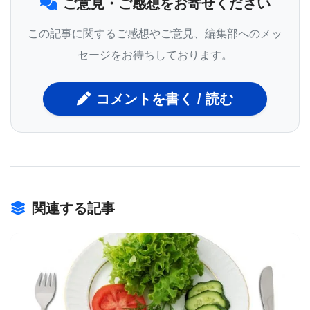
ご意見・ご感想をお寄せください
なる遺伝子が関与していることを発見した。研究者
達は、肝臓のみで発症する多嚢性疾患がどのように
この記事に関するご感想やご意見、編集部へのメッ
ADPKDと関連しているのかを知り解明したいと思っ
セージをお待ちしております。
た。
コメントを書く / 読む
遺伝子工学的手法によるモデルマウスと生化学的手
法の両方を用いた一連の実験で、4遺伝子のうちのわ
ずか1つ（PKD1）の活性が、他の形態の疾病におけ
る嚢胞形成を制御することがわかった。マウスの実
関連する記事
験は、PKD1の投与量の調節によって病気進行を遅ら
せることが可能であることを示した。
Read more
「このデータから、PKD1活性を標的とすることは、
単一の多発性肝疾患、小児期劣性多発性嚢胞腎、成