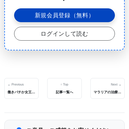
り多く発生する。逆に言えば、PKD1の発現量の増加
新規会員登録（無料）
によって進行を遅らせることができる。」この病気
で最も頻度の高いものは常染色体優性多発性嚢胞腎
ログインして読む
（ADPKD）と呼ばれている。これは、米国のみにお
いても600,000人に発見される疾病で、罹患している
片方の親から子供に遺伝する。
PKD1とPKD2の2遺伝子は、この状態の発症に関与
← Previous
↑ Top
Next →
している。また、PKD患者では肝臓にも嚢胞が出現
働きバチか女王蜂かを決めるタンパク相互作用
記事一覧へ
マラリアの治療薬が開発される
する。Dr. Stefan Somlo氏と同僚は以前、肝臓のみ
で同じ嚢胞を発症していることを複数の家族で確認
した。また、彼らは、この合い関する状況に2つの異