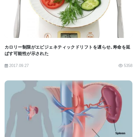
BIOMARKET JP
人ADPKDのサブセットの処置に対して有効かもしれ
ないという、展望のある可能性が示唆される。」
と、Dr. Stefan Somlo氏が語った。
カロリー制限がエピジェネティックドリフトを遅らせ､寿命を延
ばす可能性が示された
エール大学は、PKD研究のリーダー的存在である。
2017.09.27
5358
たとえば、エール大学で実施される基礎科学研究
は、嚢胞形成の経路として重要な繊毛識別の支援に
おいて重要な役割を果たしてきた。ちなみに、繊毛
は細胞表面から延びる細い糸のような構造である。
エール大学は1999年以来、PKD研究においてアメリ
カ国立衛生研究所（NIH）助成によるPKD研究の全
BIOMARKET JP
米4優秀国立研究機関(National Centers of