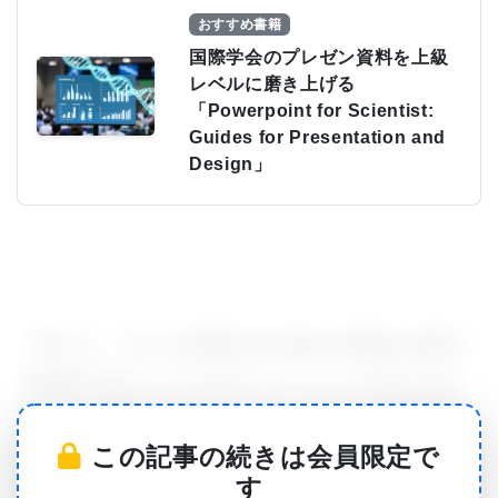
おすすめ書籍
国際学会のプレゼン資料を上級
レベルに磨き上げる
「Powerpoint for Scientist:
Guides for Presentation and
Design」
「我々は、これらの病気が全か無かの現象に由来す
る結果ではないことがわかった」と、C.N.H Long
Professor of Medicine・Genetics教授・腎臓学科チ
この記事の続きは会員限定で
ーフで本研究の上席著者であるDr. Stefan Somlo氏
す
が語った。「PKD1の発現が減少するほど、嚢胞はよ