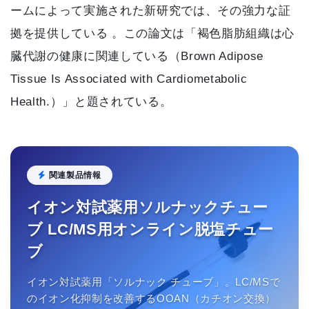
ームによって実施された新研究では、その強力な証
拠を提供している 。この論文は「褐色脂肪組織は心
臓代謝の健康に関連している（Brown Adipose
Tissue Is Associated with Cardiometabolic
Health.）」と題されている。
関連製品情報
イオン対試薬用ソルナックチュー
ブ LC/MS用オンライン脱塩チュー
ブ
イオン対試薬用「ソルナック チューブ」。LC/MSで
のイオン化抑制を改善するOOAN（カチオン交換）