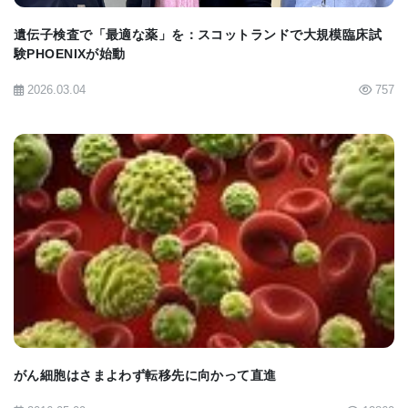
を発見した。（Cohen 博士は、患者は褐色脂肪活動
遺伝子検査で「最適な薬」を：スコットランドで大規模臨床試
を増加させると考えられている寒冷暴露、運動、カ
験PHOENIXが始動
フェインを避けるように指示されていたため、この
2026.03.04
757
数字は過小評価されている可能性が高いと述べてい
る）（文末のPETスキャン画像を参照）。
特定の慢性疾患のリスクが低いことに関連する褐色
BIOMARKET JP
脂肪
いくつかの一般的で慢性的な病気は、検出可能な褐
色脂肪を持つ人々の間ではあまり一般的ではなかっ
た。 たとえば、2型糖尿病を患っていたのは、褐色
脂肪のない人の9.5％と比較して、褐色脂肪のある人
がん細胞はさまよわず転移先に向かって直進
は4.6％だった。 同様に、異常なコレステロールを