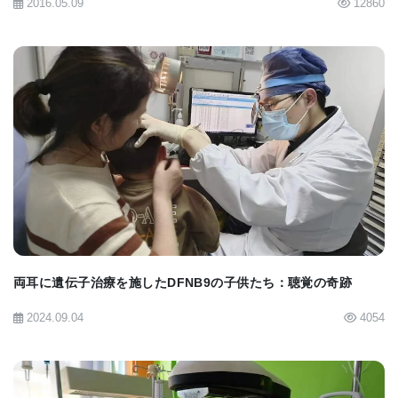
2016.05.09
12860
持っていたのは、褐色脂肪のない人の22.2パーセン
トと比較して、褐色脂肪のある人は18.9パーセント
だった。 さらに、この研究では、褐色脂肪を持つ
人々のリスクが低い3つの状態、高血圧、うっ血性心
不全、冠状動脈疾患が明らかになった。これは、以
BIOMARKET JP
前の研究では観察されなかった関連性だ。
褐色脂肪は肥満の健康への悪影響を軽減する可能性
両耳に遺伝子治療を施したDFNB9の子供たち：聴覚の奇跡
がある
別の驚くべき発見は、褐色脂肪が肥満の健康への悪
2024.09.04
4054
影響を軽減するかもしれないということだった。 一
般的に、肥満の人は心臓や代謝状態のリスクが高く