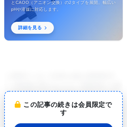
とCAOO（アニオン交換）の2タイプを展開。幅広い
pHや溶媒に対応します。
詳細を見る
この研究チームは、52,000人を超える参加者の中
で、褐色脂肪が検出された人は、2型糖尿病から米国
の主要な死因である冠状動脈疾患に至るまで、心臓
この記事の続きは会員限定で
および代謝の状態に苦しむ可能性が低いことを発見
す
した。
この研究は、これまでの研究で示唆された褐色脂肪