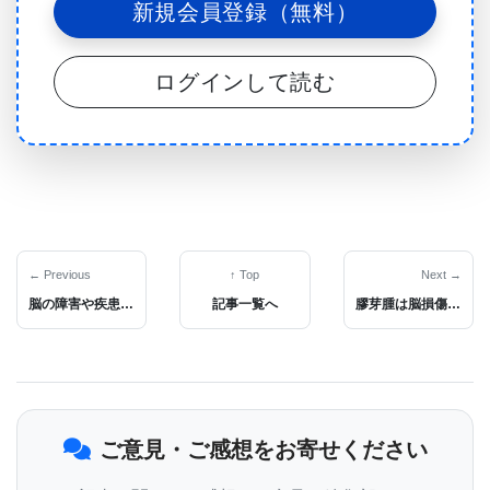
新規会員登録（無料）
の健康上のベネフィットを確認し、拡大している。
「初めて、特定の状態のリスクを下げることへの関
ログインして読む
連性が明らかになった」とロックフェラー大学病院
の医師で助教授のPaul Cohen医学博士は述べた。
「これらの発見で、褐色脂肪を治療標的にする可能
性についてより自信を深めた。」
褐色脂肪は新生児や動物で何十年にもわたって研究
されてきたが、褐色脂肪が一部の成人、通常は首や
← Previous
↑ Top
Next →
脳の障害や疾患の治療を支援するために、血液脳関門を通り抜けsiRNAが前例のないほど送達できるナノ粒子ドラッグデリバリーシステムが開発された。
記事一覧へ
膠芽腫は脳損傷後の治癒過程が関与している可能性があるとシングルセル技術を用いた新研究が示唆
肩の周りにも見られることが確認されたのは2009年
のことだった。 それ以来、研究者らは、寒い条件で
熱を生成するためにカロリーを燃焼する力を持って
いる捉えどころがない脂肪細胞を研究するために取
ご意見・ご感想をお寄せください
り組んできた。