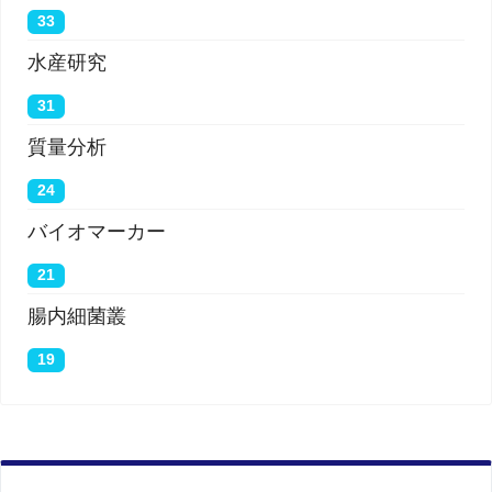
33
水産研究
31
質量分析
24
バイオマーカー
21
腸内細菌叢
19