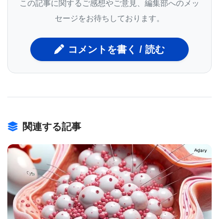
しかし、褐色脂肪の大規模な研究は、この組織が特
この記事に関するご感想やご意見、編集部へのメッ
殊な医用画像であるPETスキャンでのみ表示される
セージをお待ちしております。
ため、事実上不可能だった。 「これらのスキャンは
費用がかかがるが、さらに重要なことに、放射線を
コメントを書く / 読む
使用する」と、研究の筆頭著者であり、Cohen 博士
の研究室の元臨床学者であるTobias Becher医師は述
べている。 「我々は多くの健康な人々をそれにさら
したくなかった。」
関連する記事
医師であり科学者でもあるBecher博士は別の方法を
考え出した。 彼の研究室の真向かいには、毎年何千
人もの人々がメモリアルスローンケタリング癌セン
BIOMARKET JP
ター（MSKCC）を訪れ、癌評価のためにPETスキャ