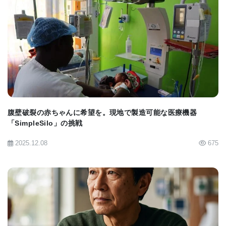
なっている。 しかし、研究者らは、褐色脂肪を持っ
ている肥満の人々の間で、これらの状態の有病率が
非肥満の人々のそれと類似していることを発見し
BIOMARKET JP
た。 「彼らは白色脂肪の有害な影響から保護されて
いるようだ」とCohen 博士は述べた。
腹壁破裂の赤ちゃんに希望を。現地で製造可能な医療機器
エネルギーを燃やすパワーハウス以上のもの
「SimpleSilo」の挑戦
褐色脂肪がより良い健康に貢献するかもしれない実
2025.12.08
675
際のメカニズムはまだ不明だが、いくつかの手がか
りがある。 たとえば、褐色脂肪細胞はカロリーを燃
焼するためにブドウ糖を消費する。これにより、糖
尿病を発症する主要な危険因子である血糖値が低下
する可能性がある。