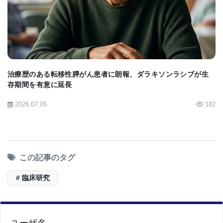
BIOMARKET JP
褐色脂肪の役割は、ホルモン系と密接に関連してい
る高血圧のような他の状態ではより神秘的だ。 「褐
色脂肪組織がブドウ糖を消費してカロリーを燃焼す
るだけでなく、おそらく実際に他の臓器へのホルモ
ンシグナル伝達に関与している可能性がある」と
治療歴のある転移性膵がん患者に朗報、ダラキソンラシブが生
存期間を有意に延長
Cohen 博士は述べた。
2026.07.05
182
チームは、褐色脂肪のメカニズムをさらに研究する
ことを計画している。これには、一部の人々が他の
人々よりも褐色脂肪を多く持っている理由を説明す
る可能性のある遺伝的変異を探すことも含まれる。
この記事のタグ
これは、褐色脂肪の活動を刺激して肥満や関連する
# 臨床研究
状態を治療する薬理学的方法を開発するための潜在
的な第一歩だ。
「誰もが持っている当たり前の質問は、 『褐色脂肪
ユーザ名