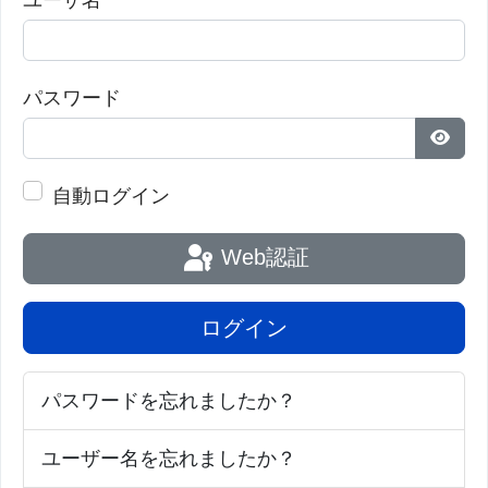
を増やすために何ができるか』だ」とCohen 博士は
述べた。 「我々はまだそれに対する良い答えを持っ
パスワード
ていないが、それは科学者が今後数年間で探検する
ための刺激的な分野になるだろう。」
パス
自動ログイン
[siteimg width=550
Web認証
height=361">modules/xelfinder/index.php/view/681/5
1.jpg[/siteimg">
ログイン
画像：
パスワードを忘れましたか？
これらのPETスキャンでは、左側の人は首と頸椎の
ユーザー名を忘れましたか？
周りに豊富な褐色脂肪を持っているが、右の人は褐