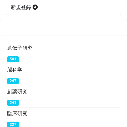
色脂肪を検出できなかった。
新規登録
（Courtesy of MSKCC radiologists Andreas G.
Wibmer and Heiko Schöder.）
遺伝子研究
BioQuick News:
Brown Fat May Protect Against
501
Numerous Chronic Diseases, Rockefeller Study of
脳科学
50,000 People Suggests; May Also Hold Clues to
247
New Obesity Treatments
創薬研究
241
臨床研究
227