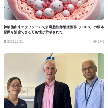
ンを受けている。 Becher博士は、放射線科医がこれ
らのスキャンで褐色脂肪を検出すると、それが腫瘍
と間違えられないように定期的に記録されることを
知っていた。 「これは、人口規模で褐色脂肪を調べ
幹細胞由来エクソソームで多嚢胞性卵巣症候群（PCOS）の根本
原因を治療できる可能性が示唆された
るための貴重なリソースになる可能性があることに
2023.10.31
3446
気づいた」とBecher博士は述べた。
保護脂肪
MSKCCの分子イメージングおよび治療サービスのチ
ーフであるHeiko Schoder医師、およびMSKCCの放
BIOMARKET JP
射線科医であるAndreas Wibmer医師と協力し、
52,000人以上の患者から130,000のPETスキャンをレ
ビューし、個人の約10パーセント に褐色脂肪の存在