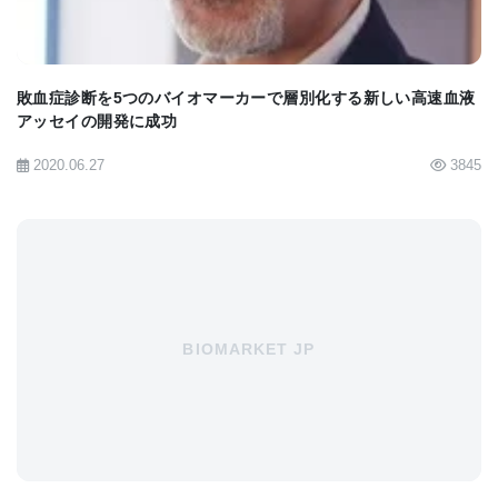
2016年9月、Somers博士は、狼瘡とその進行のリス
ク要因に関するこの研究をさらに進めるため、
MILESプログラムを継続するために3年間、300万ド
敗血症診断を5つのバイオマーカーで層別化する新しい高速血液
ルの助成金を授与された。
アッセイの開発に成功
2020.06.27
3845
原著へのリンクは英語版をご覧ください
Study of Urinary Epidermal Growth Factor As
Biomarker for Lupus Progression
BIOMARKET JP