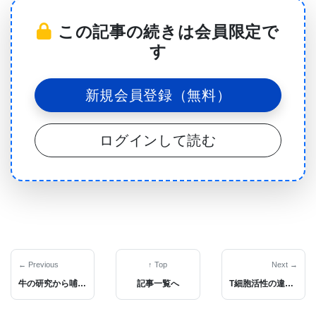
科医学およびInstitute for Healthcare Policy and
この記事の続きは会員限定で
Innovationのメンバーである、内科（リウマチ学）
す
准教授のEmily Somers, Ph.D., Sc.M.は述べてい
る。
新規会員登録（無料）
「さらに、バイオマーカーが早期に腎臓の関与を検
ログインして読む
出し、進行を監視することには、大きなニーズがあ
ります。」 Somers博士は狼瘡の結果を研究し、ミ
シガン南東部の650人以上の狼瘡患者および対照のコ
ホートおよびバイオリポジトリレジストリを含む
MILES（the Michigan Lupus Epidemiology and
Surveillance: ミシガン狼瘡疫学および監視）プログ
← Previous
↑ Top
Next →
牛の研究から哺乳動物のクローンが失敗し易い理由を解明
記事一覧へ
T細胞活性の違いに関連したクロマチンアクセシビリティのゲノムワイド変化
ラムを指揮している。