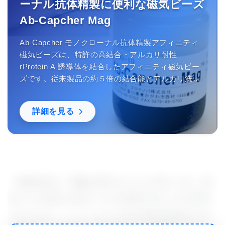
ーナル抗体精製に便利な磁気ビーズ
Ab-Capcher Mag
Ab-Capcher モノクローナル抗体精製アフィニティ
磁気ビーズは、特許の高結合・アルカリ耐性
rProtein A 誘導体を結合したアフィニティ磁気ビー
ズです。従来製品の約５倍の結合能とアルカリ洗浄
による再使用ができるため、従来のアフィニティ磁
気ビーズでは困難だった多量の抗体精製を簡便に行
詳細を見る
うことができます。
「狼瘡患者は、腎臓の関与のリスクが高いため、透
析または移植を必要とする末期腎疾患になる可能性
があります。」とミシガン大学の環境健康科学と産