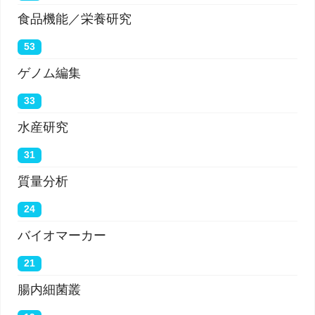
食品機能／栄養研究
53
ゲノム編集
33
水産研究
31
質量分析
24
バイオマーカー
21
腸内細菌叢