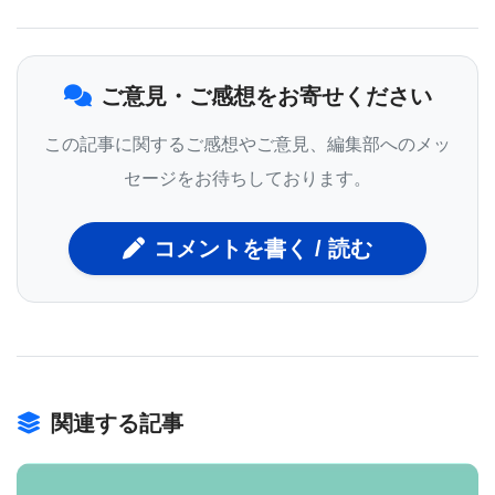
「狼瘡は、主に女性に影響を与える疾患であり、多
くの場合、すばらしい人生に襲いかかります。」
ご意見・ご感想をお寄せください
「MILESプログラムを通じて、私たちはこれまで
に、狼瘡に冒されている黒人女性について、狼瘡の
この記事に関するご感想やご意見、編集部へのメッ
リスクが20代で最も高いことを示しました。狼瘡の
セージをお待ちしております。
黒人女性の40％が腎臓の関与を有し、15％が腎疾患
コメントを書く / 読む
でした。」とDr. Somersは語っている。
11月に米国腎臓学会の腎臓週間2016会議で発表され
た新しい研究では、ミシガン大学の同僚である
関連する記事
Wenjun Ju、Ph.D.、Associate Research
Scientist、Matthias Kretzler、MD、Nephrology教授