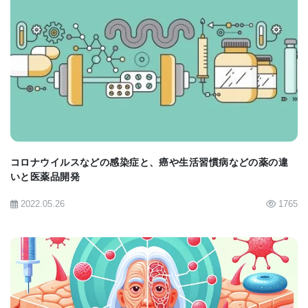
とチームを組んで狼瘡患者の尿の表皮成長因子を測
定した。 Ju博士とKretzler博士は以前、このタンパ
ク質が腎臓病の進行の、有望で非侵襲性のバイオマ
BIOMARKET JP
ーカーであることを示している。 彼らの研究チーム
は、尿路上皮成長因子タンパク質の減少が、慢性腎
疾患患者の腎機能の低下の指標であることを見出し
た。
コロナウイルスなどの感染症と、癌や生活習慣病などの薬の違
いと医薬品開発
この研究で、研究者らは、394人の狼瘡患者の尿中の
2022.05.26
1765
表皮成長因子レベルが、タンパク質 - クレアチニン
比などの標準マーカーを上回る能力を示し、腎臓関
与がない患者と区別できることを示した。
さらに、標準的なマーカーではなく、尿の表皮成長