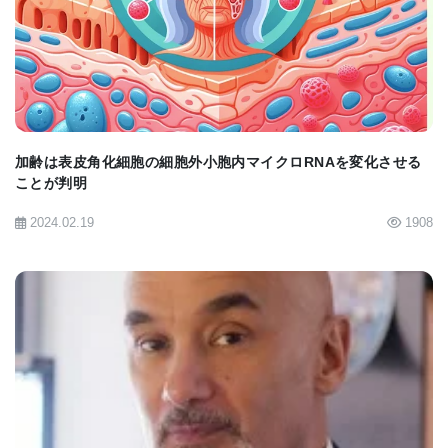
BIOMARKET JP
因子が、全臓器系にわたって蓄積された狼瘡損傷を
表す全体的なスコアと関連していることを研究者ら
は見出した。 これは表皮成長因子が全体的な狼瘡の
結果において役割を果たすかもしれないことを示唆
している。
加齢は表皮角化細胞の細胞外小胞内マイクロRNAを変化させる
ことが判明
「狼瘡の重症度と進行をモニターする手段としてこ
2024.02.19
1908
のバイオマーカーを検証することは、狼瘡の複雑さ
をつなぎ合わせる際の刺激的なステップです。」
「最終的には、疾患がより合併症を引き起こす前
に、早急に患児を特定し治療する能力を強化するこ
とを目指しています。」とDr. Somersは語る。
BIOMARKET JP