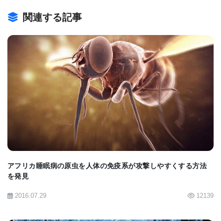
ている。この研究の成果は、腸内細菌の構成だけで
関連する記事
なく、各細菌が相互に作用し合い、一つのコミュニ
ティとして機能する、その仕方が人体の免疫系に影
響する可能性を示している。
この研究を指導したProfessor Zieglerは、「食餌、
BIOMARKET JP
衛生、あるいは分娩方法などいくつかの外的要因
も、腸内細菌の構成や細菌の相互作用の仕方に影響
することが考えられる。人体に有害なマイクロバイ
オームの特徴を示すパラメータを判定できるように
なれば、1型糖尿病のような自己免疫過程を防ぐ新し
アフリカ睡眠病の原虫を人体の免疫系が攻撃しやすくする方法
を発見
い方法を開発することもできるのではないか」と述
2016.07.29
12139
べている。