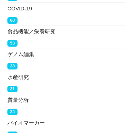
COVID-19
60
食品機能／栄養研究
53
ゲノム編集
33
水産研究
31
質量分析
24
バイオマーカー