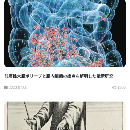
■原著へのリンクは英語版をご覧ください:
Gut
Microbiota Networks May Influence Autoimmune
Processes in Type 1 Diabetes
BIOMARKET JP
前癌性大腸ポリープと腸内細菌の接点を解明した最新研究
2023.07.06
1936