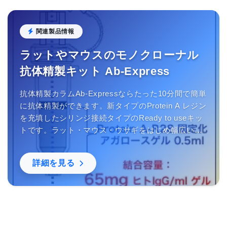
関連製品情報
ラットやマウスのモノクローナル
抗体精製キット Ab-Express
抗体精製カラムAb-Expressならたった10分間で簡単
に抗体精製ができます。新タイプのProtein A レジン
を充填したシリンジ接続タイプのReady to useキッ
トです。ラット・マウス・ウサギをはじめ幅広い生
物種の抗体精製にご利用いただけます。中性域で結
合するので抗体の失活を防ぎます。
詳細を見る