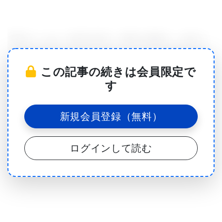
研究チームは「BABYDIET」研究の過程で、血中に
糖尿病特有の自己抗体を持つようになる児童の腸内
この記事の続きは会員限定で
細菌の構成や相互作用のデータを、自己抗体陰性の
す
児童のデータと比較した。「BABYDIET」研究で
は、糖尿病リスクに影響することが考えられる栄養
新規会員登録（無料）
要因を詳しく調べた。
ログインして読む
Institute of Diabetes ResearchのポスドクDr. Peter
AchenbachとProfessor Anette-Gabriele Zieglerおよ
びHelmholtz Zentrum Munchen, Scientific
Computing Research UnitのDr. David Endesfelder
とDr. Wolfgang zu Castellとに率いられた研究チー