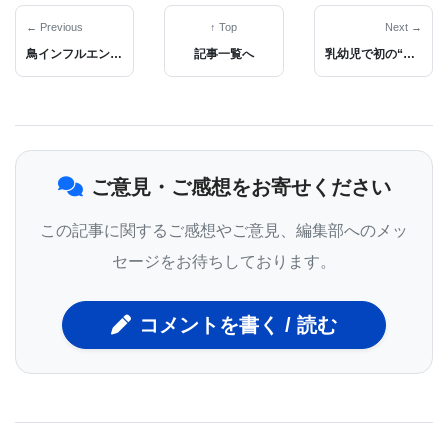
ムは、研究の結果、腸内に存在する細菌の種類と数
← Previous
↑ Top
Next →
鳥インフルエンザ新株、哺乳動物、ヒトに適応を確認
記事一覧へ
乳幼児で初の“HIVの機能的完治”報告
量に関してはどちらのグループもほぼ同じだと確認
した。ところが、腸内細菌の相互作用全体を見た場
合、乳幼児期、典型的糖尿病型自己免疫が現れる何
か月も何年も前からこの2つのグループの間には大き
ご意見・ご感想をお寄せください
な違いが見られた。
この記事に関するご感想やご意見、編集部へのメッ
細菌のコロニーはマイクロバイオームと呼ばれる相
セージをお待ちしております。
を形成し、そのマイクロバイオームが持つ遺伝情報
が宿主に影響を与える。以前からマイクロバイオー
コメントを書く / 読む
ムと様々な疾患との関連が考えられていた。特に腸
内マイクロバイオームは、糖尿病のような代謝疾患
の病因として関わっているのではないかと考えられ