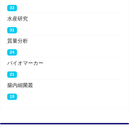
33
水産研究
31
質量分析
24
バイオマーカー
21
腸内細菌叢
19