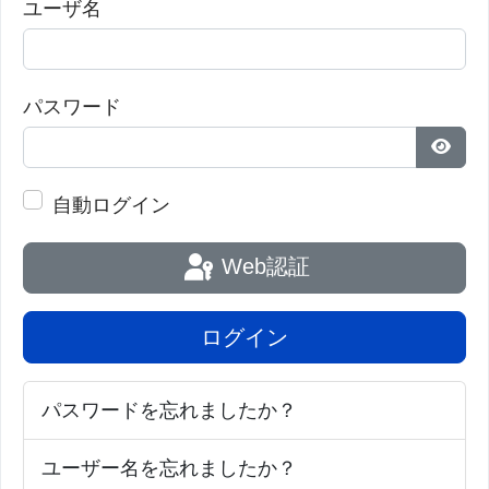
ユーザ名
を利用して、到達困難な組織でのin vivo遺伝子編集
を可能にするように設計されています。同社は、in
vivo遺伝子編集治療薬と能力の自社パイプラインを
パスワード
構築しており、その革新的で独自の技術プラットフ
ォームの範囲を広げるために、主要な製薬会社やバ
パス
イオテクノロジー企業と提携しています。Mammoth
自動ログイン
社の深い科学的および産業的経験は、堅牢で差別化
Web認証
された知的財産ポートフォリオと共に、患者の生活
を変革し、CRISPR技術の約束を果たすという同社
ログイン
の使命を推進することを可能にしています。
パスワードを忘れましたか？
[
News release
] [
bioRxiv preprint
]
ユーザー名を忘れましたか？