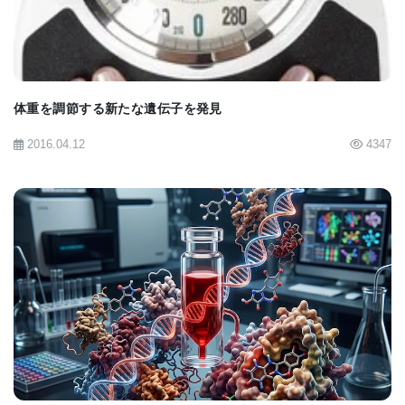
要であり、150以上の候補の機能評価が行われ、その
後、編集効率を高めるための標的タンパク質工学が
実施されました。
体重を調節する新たな遺伝子を発見
「私たちはMammoth社で新規の超小型CRISPRシス
2016.04.12
4347
テムの発見と設計に注力してきており、NanoCas™
を用いた筋肉標的における強力なin vivo肝外編集の
最初の実証を科学界と共有できることを嬉しく思い
ます」と、Mammoth Biosciences社のCSO兼共同設
立者であるルーカス・ハリントン博士（Lucas
BIOMARKET JP
Harrington, PhD）は述べています。「Mammoth社
では、常にCRISPRの治療可能性を信じてきまし
た。この研究は、超小型システムが強力であり、単
一のAAVベクターで肝臓以外の組織に送達できるこ