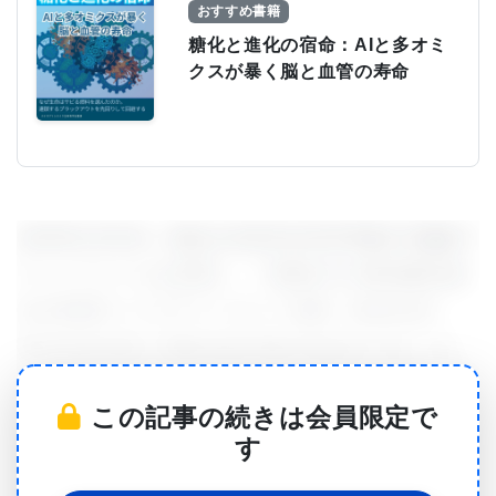
おすすめ書籍
糖化と進化の宿命：AIと多オミ
クスが暴く脳と血管の寿命
2025年1月31日、独自の次世代CRISPR遺伝子編集プ
ラットフォームを活用し、一回投与での根治療法創
出を目指すバイオテクノロジー企業、Mammoth
Biosciences社（Mammoth Biosciences, Inc.）は、
プレプリントサーバーbioRxivで公開された新しい前
この記事の続きは会員限定で
臨床研究を発表しました。この研究は、NanoCas™
す
の概念実証（proof-of-concept）を確立するもので
す。NanoCas™は、単一のアデノ随伴ウイルスベク