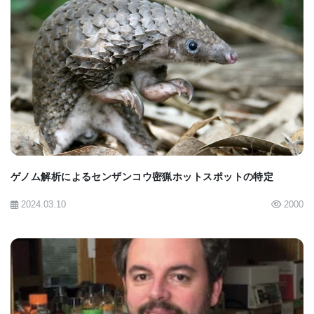
集分野にとっての障害でした」と、Mammoth
Biosciences社の共同設立者兼最高経営責任者である
トレバー・マーティン博士（Trevor Martin, Ph.D.）
BIOMARKET JP
は述べています。「NanoCas™のコンパクトなサイ
ズは、塩基編集、逆転写酵素編集、エピジェネティ
ック修飾を含む広範な遺伝子編集モダリティとの互
換性を持ちながら、依然として単一のAAVベクター
ゲノム解析によるセンザンコウ密猟ホットスポットの特定
を用いた送達を可能にします。この研究は、あらゆ
2024.03.10
2000
る細胞でin vivoであらゆる編集を可能にするための
大きな一歩であり、それによって遺伝子医療の恩恵
を受けることができる患者数を劇的に増やし、
CRISPRの完全な可能性を実現します。」