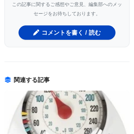
います。Cas9やCas12aのような第一世代のCRISPR
この記事に関するご感想やご意見、編集部へのメッ
システムは、単一のAAVベクターによる効率的なin
セージをお待ちしております。
vivo送達には大きすぎます。
コメントを書く / 読む
本研究では、Cas9の約3分の1のサイズである新規
Cas酵素、NanoCas™の発見、設計、および性能評
価について述べています。NanoCas™は単一のAAV
ベクター内に容易に収容でき、さらに制御エレメン
関連する記事
ト、ガイドRNA、または逆転写酵素編集、塩基編
集、エピジェネティック編集などの二本鎖切断を伴
わない編集技術のための機構といった追加ペイロー
ドのための十分なスペースを残しています。
NanoCas™システムの発見には、自然界に存在する
BIOMARKET JP
CRISPRバリアントの網羅的なスクリーニングが必