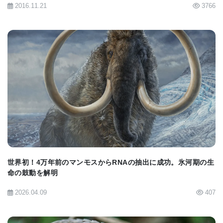
ー（DMD: Duchenne Muscular Dystrophy）の
2016.11.21
3766
ヒト化マウスモデルにおいて、単一のAAVベク
ターで送達された場合、大腿四頭筋、ふくらは
ぎ筋、心筋にわたってジストロフィン遺伝子の
10%から40%の編集を示しました。
非ヒト霊長類における初の単一AAV筋肉編集の
BIOMARKET JP
実証: NanoCas™は、カニクイザルの骨格筋にお
いてジストロフィンを標的とした場合、最大
30%のin vivo編集効率を達成しました。また、
NanoCas™は心臓全体で15%の編集を示したの
世界初！4万年前のマンモスからRNAの抽出に成功。氷河期の生
に対し、SaCas9では10%でした。肝臓組織の分
命の鼓動を解明
析では、最小限のオフターゲット編集（標的外
2026.04.09
407
編集）が示されました。
「in vivoでの肝外組織の効果的な編集は、遺伝子編