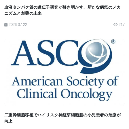
血液タンパク質の遺伝子研究が解き明かす、新たな病気のメカ
とを示しています。」
ニズムと創薬の未来
2026.07.22
217
本研究の主なポイントは以下の通りです：
第一世代CRISPRシステムに匹敵する編集効率:
マウス肝臓のPCSK9遺伝子をin vivoで標的とし
た場合、NanoCas™は約60%の飽和編集効率を
示し、サイズが約3倍大きいSaCas9（エスエ
BIOMARKET JP
ー・キャスナイン）と同等でした。両方の
CRISPRシステムは、血清PCSK9タンパク質を
検出不能レベルまで減少させました。
複数の筋肉組織における強力な単一AAV編集:
二重幹細胞移植でハイリスク神経芽細胞腫の小児患者の治療が
NanoCas™は、デュシェンヌ型筋ジストロフィ
向上