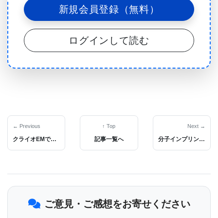
新規会員登録（無料）
ター（AAV: adeno-associated viral vector）を用い
て全身投与した場合に、効率的な肝外編集が可能な
ログインして読む
初の超小型CRISPRシステムです。プレプリントの
タイトルは「Single-AAV CRISPR Editing of
Skeletal Muscle in Non-Human Primates with
NanoCas, an Ultracompact Nuclease（NanoCas、
超小型ヌクレアーゼを用いた非ヒト霊長類における
骨格筋の単一AAV CRISPR編集）」です。
← Previous
↑ Top
Next →
クライオEMで解明！細胞表面へのタンパク質リサイクル機構：SNX17とRetriever複合体の構造基盤
記事一覧へ
分子インプリント・ナノ粒子利用：多様なバイオマーカーを測る次世代センサー
遺伝子編集は遺伝性疾患の治療に期待が持たれてい
ますが、その治療応用を制限する送達の課題に直面
しています。現在の方法は、ex vivo（体外）アプロ
ご意見・ご感想をお寄せください
ーチまたはin vivo（体内）での肝臓編集に限られて