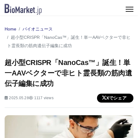
Home
バイオニュース
超小型CRISPR「NanoCas™」誕生！単一AAVベクターで非ヒ
ト霊長類の筋肉遺伝子編集に成功
超小型CRISPR「NanoCas™」誕生！単
一AAVベクターで非ヒト霊長類の筋肉遺
伝子編集に成功
Xでシェア
2025.05.28
1117 views