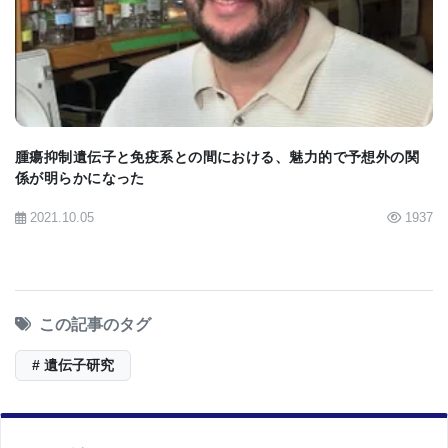
Mammoth Biosciencesについて
BIOMARKET JP
Mammoth Biosciencesは、独自の超小型CRISPRシ
ステムを活用して、生命を脅かす消耗性疾患を持つ
患者のための長期的な根治療法の開発に焦点を当て
腫瘍抑制遺伝子と免疫系との間における、魅力的で予想外の関
たバイオテクノロジー企業です。CRISPRのパイオ
係が明らかになった
ニアでありノーベル賞受賞者であるジェニファー・
2021.10.05
1937
ダウドナ（Jennifer Doudna）、およびトレバー・マ
ーティン（Trevor Martin）、ジャニス・チェン
（Janice Chen）、ルーカス・ハリントン（Lucas
この記事のタグ
Harrington）によって設立された同社の超小型シス
テムは、より特異性が高く、ヌクレアーゼ応用と、
# 遺伝子研究
塩基編集、逆転写酵素編集、エピジェネティック編
集を含む二本鎖切断を超えた新しい編集モダリティ