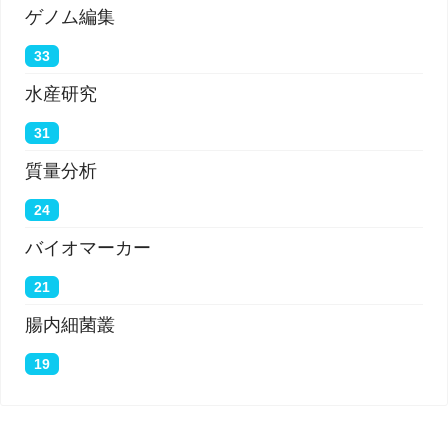
ゲノム編集
33
水産研究
31
質量分析
24
バイオマーカー
21
腸内細菌叢
19