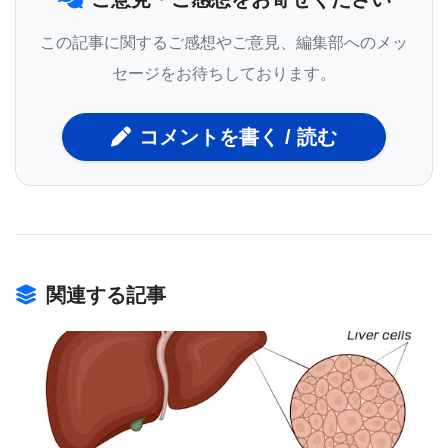
最近発表された報告書で、クリーブランドクリニ
この記事に関するご感想やご意見、編集部へのメッ
ック・ラーナー研究所／幹細胞生物学・再生医学部
セージをお待ちしております。
長ジャーミィ・リッチ博士とアニタ・ヘルメランド
博士率いる研究チームは、癌幹細胞が腫瘍増殖を促
コメントを書く / 読む
進する際にたどる分子パスウエイを新しく定義し
た。癌幹細胞では一酸化窒素が過剰に生産されるが
その役割ははっきりと解明されておらず、治療に対
する耐性、アポトーシスの回避、そして増殖の促進
関連する記事
に関与していると考えられている。一酸化窒素は癌
幹細胞の一酸化窒素合成酵素?型（NOS2）の増加に
より生産される。この酵素の生成量や活性の低下に
より癌幹細胞の成長が遅れる事が分っている。
NOS2酵素の抑制薬をグリオーマのあるマウスに投