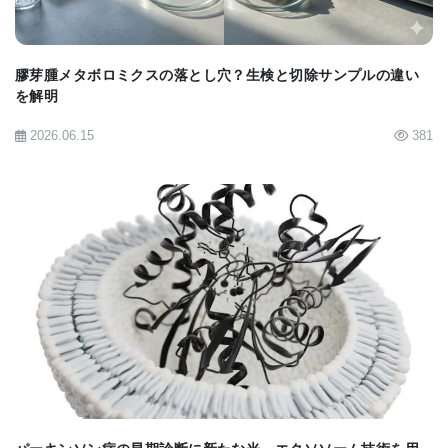
癌幹細胞と類似する性質を多少もっているが、腫瘍
を形成することはない。酵素によって増殖するのは
膠芽腫メタボロミクスの落とし穴？生検と切除サンプルの違い
癌幹細胞だけである。NOS2抑制剤をグリオーマ以
を解明
外の患者に使用する治験における毒性評価の結果は
2026.06.15
381
極めて良好であった。報告者等はこれらの薬が副作
用無しで現在の治療法に相乗効果をもたらす事が可
能であり、NOS2抑制剤が現在致命的な病気の打破
につながると示唆している。
BIOMARKET JP
[
BioQuick News: Discovery May Lead to New
Treatment for Malignant Glioma
"> [
Press release
">
[
Cell abstract
">