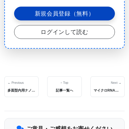
考えられる治療をもってしても、平均生存期間は９
新規会員登録（無料）
−１５ヶ月である。その治療というのは、手術後放射
線照射と化学療法テモゾロミドを処方し、さらに追
ログインして読む
加でテモゾロミドを処方する方法を指す。
患者間で腫瘍に違いがあるのは知られていたが、患
者中の癌細胞の違いの重要性が理解されはじめたの
はごく最近だ。動物モデルでは、グリオーマ内で腫
← Previous
↑ Top
Next →
瘍の成長を促進する細胞群−いわゆる癌幹細胞−が確
多面型内用ナノ抗がん剤に新兵器
記事一覧へ
マイクロRNAは学習機能を制御する制御因子でありアルツハイマーにも関与しそうだ
認された。これらの癌幹細胞は放射線と化学療法に
耐性があることが多いため、新しい治療法を開発す
る際に重要な標的とされている。
ご意見・ご感想をお寄せください