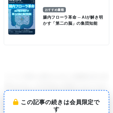
おすすめ書籍
腸内フローラ革命 ─ AIが解き明
かす「第二の脳」の集団知能
アメリカで悪性と診断される主たる脳腫瘍は年3,500
例以上になり、その半分以上が悪性グリオーマであ
る。悲しい事に、この患者達の見通しは暗い。最も
この記事の続きは会員限定で
悪性度の高い悪性グリオーマ（グレード?グリオー
す
マ、または多形性神経膠芽細胞腫）の場合、最適と