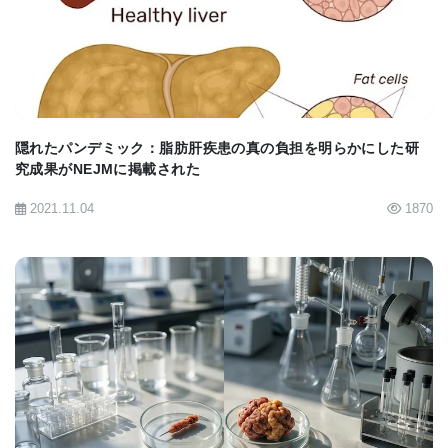
BIOMARKET JP
与したところ、腫瘍の成長が減退した。加えて、
NIHが提供するデータベースのグリオーマ検体デー
タを元に、NOS2酵素の増加とグリオーマ患者の生
存率低下が関連している事が解明された。よって、
このパスウエイを標的とすることがグリオーマ治療
隠れたパンデミック：脂肪肝疾患の真の負担を明らかにした研
究成果がNEJMに掲載された
に有効であると考えられる。
2021.11.04
1870
現在の癌治療は様々な副作用を伴う。それは薬剤
の癌細胞への感受性を高める事が、正常な細胞へも
毒性を高めるからである。そのため、癌の新たな治
療法では起こりうる副作用を考慮することが重要と
なる。今回の研究ではNOS2酵素生成量と、癌幹細
BIOMARKET JP
胞や正常な神経幹細胞への阻害効果との関連が比較
された。正常な神経幹細胞はグリオーマを形成する