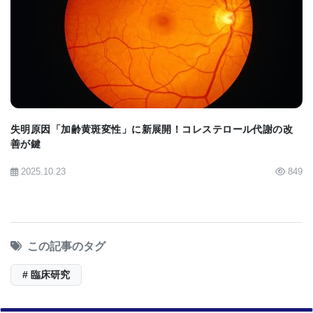
BIOMARKET JP
失明原因「加齢黄斑変性」に新展開！コレステロール代謝の改
善が鍵
2025.10.23
849
この記事のタグ
# 臨床研究