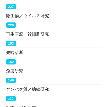
227
微生物／ウイルス研究
226
再生医療／幹細胞研究
153
先端診断
152
免疫研究
146
タンパク質／糖鎖研究
112