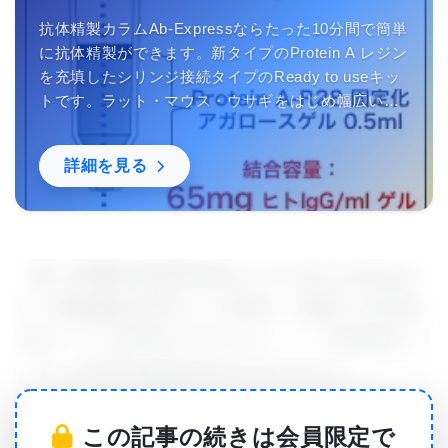
抗体精製カラムAb-Expressならたった10分間で簡単
に抗体精製ができます。新タイプのProtein A レジン
を充填したシリンジ接続タイプのReady to useキッ
トです。ラット・マウス・ウサギをはじめ幅広い生
物種の抗体精製にご利用いただけます。中性域で結
合するので抗体の失活を防ぎます。
詳細を見る
「多くの癌種で生存率が向上しているにもかかわら
ず、神経膠腫は依然として頑強で、診断から5年後に
生存している患者はわずか5％だ」と、研究著者でミ
シガン大学医学部脳神経外科のRichard C.
Schneider 大学教授であるペドロ・R・ローウェンシ
この記事の続きは会員限定で
ュタイン医学博士は述べている。