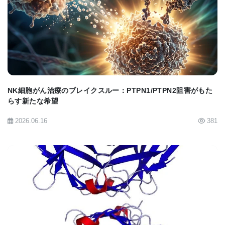
Professor of Chemical Engineeringであるヨルグ・
BIOMARKET JP
ラーハン博士と共同で、阻害剤をカプセル化するタ
ンパク質ベースのナノ粒子を作成し、血流を通過す
るのを助けることを期待した。
カストロ博士は、血液脳関門を研究しているミシガ
NK細胞がん治療のブレイクスルー：PTPN1/PTPN2阻害がもた
ン・メディシンの病理学教授兼神経外科研究教授で
らす新たな希望
あるアヌスカ・V・アンドジェルコビッチ医学博士
2026.06.16
381
とも連絡を取った。彼らは、神経膠腫の腫瘍が異常
な血管を作り、正常な血流を妨げていることに注目
した。
彼らは、AMD3100を搭載したナノ粒子を神経膠腫の
マウスに注射した。このナノ粒子の表面には、主に
BIOMARKET JP
脳腫瘍細胞に見られるタンパク質と結合するペプチ