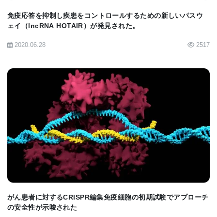
で、ナノ粒子または放射線単独よりも効果が高まる
免疫応答を抑制し疾患をコントロールするための新しいパスウ
ェイ（lncRNA HOTAIR）が発見された。
ことが実証された。
腫瘍が消失したマウスに、研究者らは再発を想定し
2020.06.28
2517
て腫瘍を再導入した。その結果、60%のマウスが癌
を発症しないことが確認された。これは、AMD3100
がワクチンのように免疫記憶を作り出し、免疫系が
再導入された細胞を認識して破壊することを可能に
したことを示唆している。マウスの再発を防ぐこと
BIOMARKET JP
ができたが、少なくとも人の再発を遅らせるには良
い兆候であるとカストロ博士は述べた。
「すべての神経膠腫は再発する。神経膠腫の治療に
は、この免疫学的記憶を持つことが非常に重要なの
がん患者に対するCRISPR編集免疫細胞の初期試験でアプローチ
だ」とカストロ博士は述べている。
の安全性が示唆された