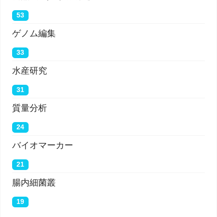
53
ゲノム編集
33
水産研究
31
質量分析
24
バイオマーカー
21
腸内細菌叢
19