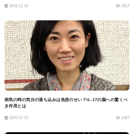
2019.12.10
2817
初期のテストでは、治療後のマウスの肝臓、腎臓、
心臓の機能にはほとんど影響がなく、血球数も正常
であることが確認された。このナノ粒子は、過去に
ヒトで実験され、安全性が確認されたものと同様の
基材を使用している。臨床試験に移行する前には、
BIOMARKET JP
さらなる安全性テストが必要である。
画像：グリオーマ細胞
（CREDIT: UNIVERSITY OF MICHIGAN ROGEL
CANCER CENTER）
病気の時の気分の落ち込みは免疫のせい？IL-17の脳への驚くべ
き作用とは
[
News release
] [
ACS Nano article
]
2025.07.13
1067