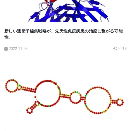
ドが含まれていた。ナノ粒子は血流に乗って腫瘍に
向かうと、AMD3100を放出し、血管の健全性を回復
させた。そして、ナノ粒子は標的に到達して薬剤を
新しい遺伝子編集戦略が、先天性免疫疾患の治療に繋がる可能
放出し、免疫抑制性の骨髄系細胞が腫瘍塊に侵入す
性。
るのを阻止することができるようになった。これに
2022.11.25
2218
より、免疫細胞は腫瘍を死滅させ、その進行を遅ら
せることができた。
「血流がなければ、ターゲットに何も届かない。だ
から、腫瘍はとても賢いのだ。しかし、AMD3100は
導管を回復させるので、ナノ粒子を腫瘍に到達させ
BIOMARKET JP
ることができるのだ」とカストロ博士は述べた。
さらに、マウスと患者の細胞株を用いた研究で、
AMD3100ナノ粒子と放射線療法を組み合わせること