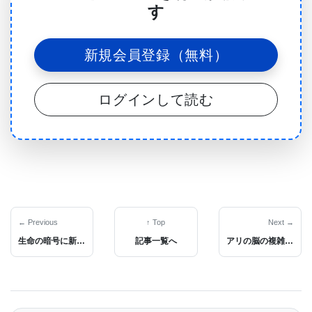
す
神経膠腫は従来の治療法に抵抗性を示すことが多
新規会員登録（無料）
く、また、腫瘍内の環境が免疫系を抑制するため、
新しい免疫系治療法が効かないことがある。さら
ログインして読む
に、血液脳関門の通過という課題があり、これらの
腫瘍に効果的な治療法を届けることはさらに難しく
なっている。
カストロとローウェンシュタインの研究室は、この
チャンスに目をつけた。低分子阻害剤AMD3100は、
← Previous
↑ Top
Next →
神経膠腫細胞から放出されるサイトカインである
生命の暗号に新たな層を発見。希少コドンは細胞機構を制御する別の方法として役立つ可能性。
記事一覧へ
アリの脳の複雑さをシングルセル技術を用いて細胞レベルで解明
CXCR12の作用を阻害するために開発された。
CXCR12は、免疫系の周りにシールドを構築し、侵
入する腫瘍に対して発射するのを阻止する働きを持