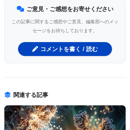
ご意見・ご感想をお寄せください
つ。研究者らは、神経膠腫のマウスモデルにおい
て、AMD3100がCXCR12と免疫抑制性の骨髄系細胞
この記事に関するご感想やご意見、編集部へのメッ
との結合を阻害することを明らかにした。これらの
セージをお待ちしております。
細胞の武装を解除することにより、免疫システムは
無傷のまま、腫瘍細胞を攻撃することができるの
コメントを書く / 読む
だ。
しかし、AMD3100は腫瘍に到達するのに問題があっ
た。AMD3100は血流にうまく乗らず、脳に薬剤を投
与する際の重要な問題である血液脳関門を通過しな
関連する記事
かったのだ。
カストロとローウェンシュタインの研究室は、U-M
College of EngineeringのWolfgang Pauli Collegiate