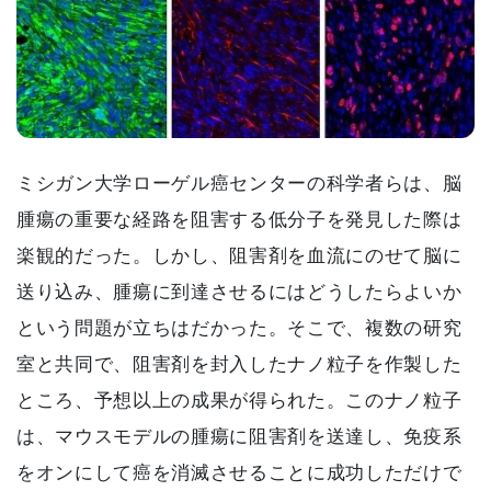
ミシガン大学ローゲル癌センターの科学者らは、脳
腫瘍の重要な経路を阻害する低分子を発見した際は
楽観的だった。しかし、阻害剤を血流にのせて脳に
送り込み、腫瘍に到達させるにはどうしたらよいか
という問題が立ちはだかった。そこで、複数の研究
室と共同で、阻害剤を封入したナノ粒子を作製した
ところ、予想以上の成果が得られた。このナノ粒子
は、マウスモデルの腫瘍に阻害剤を送達し、免疫系
をオンにして癌を消滅させることに成功しただけで