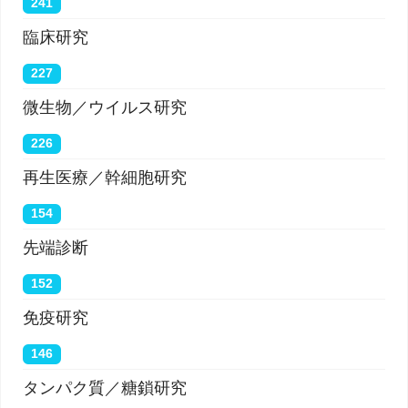
241
臨床研究
227
微生物／ウイルス研究
226
再生医療／幹細胞研究
154
先端診断
152
免疫研究
146
タンパク質／糖鎖研究