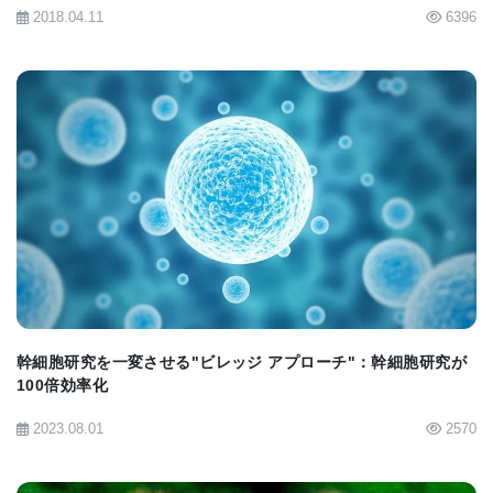
研究チームは、ヒト由来のiPS細胞を培養し、心筋細
2018.04.11
6396
胞に分化させた後、右心室圧負荷を持つアカゲザル
（rhesus macaques）に移植 した。
・ 移植細胞は、宿主の心筋組織に統合され、適切に
機能することが確認された。
BIOMARKET JP
・ 移植を受けた16匹のうち5匹で一時的な心室頻拍
（ventricular tachycardia）が発生したが、19日以内
に自然消失。
・ 心臓組織との統合が成功し、安全性が確認され
幹細胞研究を一変させる"ビレッジ アプローチ"：幹細胞研究が
た。
100倍効率化
2023.08.01
2570
「移植した細胞が既存の心筋組織と統合されること
を確認することが、この研究の最も重要な目標でし