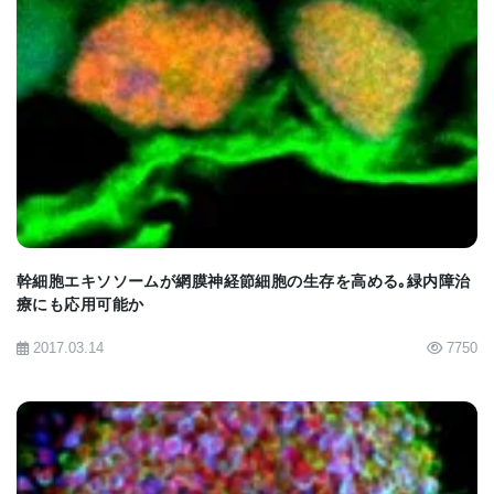
た」とエンボルグ博士は述べる。
サルを用いた前臨床研究の意義
BIOMARKET JP
今回の研究は、右心室圧負荷を伴う心疾患に対する
幹細胞治療の初の非ヒト霊長類モデルとしての成功
例 となった。
幹細胞エキソソームが網膜神経節細胞の生存を高める｡緑内障治
アカゲザルは、心臓病、腎疾患、パーキンソン病、
療にも応用可能か
眼疾患などの再生医療研究において極めて重要なモ
2017.03.14
7750
デル生物である。
「心疾患を抱える動物モデルでの移植成功は、先天
性心疾患の患者に対する臨床応用への大きな一歩と