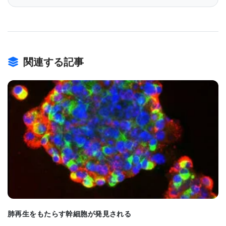
心筋細胞を移植し、右心室の機能回復を促進する治
療法を検討 した。
「この疾患に対する新たな治療法の開発が求められ
関連する記事
ています」 と語るのは、研究の筆頭著者であり、メ
イヨー・クリニックの比較医学部門（Chair of
Comparative Medicine）の責任者であるジョディ・
ショルツ博士（Jodi Scholz, DVM, PhD）。
BIOMARKET JP
「幹細胞治療は、将来的に心臓移植の必要性を遅ら
せる、あるいは完全に防ぐ可能性があります。」
研究方法と成果：サルを用いた移植実験
肺再生をもたらす幹細胞が発見される