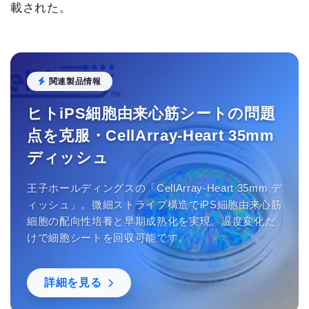
載された。
関連製品情報
ヒトiPS細胞由来心筋シートの問題
点を克服・CellArray-Heart 35mm
ディッシュ
王子ホールディングスの「CellArray-Heart 35mm デ
ィッシュ」。微細ストライプ構造でiPS細胞由来心筋
細胞の配向性培養と早期成熟化を実現。温度変化だ
けで細胞シートを回収可能です。
詳細を見る