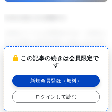
先天性心疾患と右心室機能不全
心疾患はアメリカ人の死因第1位であり、出生時から
生じる心疾患（先天性心疾患）も含め、あらゆる年
齢層に影響を及ぼす。特に、右心室機能不全（right
この記事の続きは会員限定で
ventricular dysfunction） は、先天性心疾患を持つ
す
子どもたちによく見られる。
新規会員登録（無料）
この病態は、胸の痛み、息切れ、動悸、体のむくみ
を引き起こし、治療せずに放置すると致命的になる
ログインして読む
可能性がある。ほぼすべての単心室先天性心疾患
（特に右心室の異常）を持つ患者は、最終的に心不