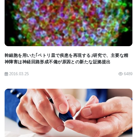
なります」とエンボルグ博士は述べている。
BIOMARKET JP
マリナ・エンボルグ博士（Marina Emborg, MD,
PhD）
[
News release
] [
Cell Transplantation article
]
幹細胞を用いた｢ペトリ皿で疾患を再現する｣研究で、主要な精
神障害は神経回路形成不備が原因との新たな証拠提出
2016.03.25
6489
BIOMARKET JP