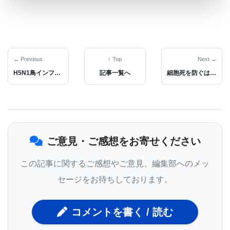
全に至る。
外科手術によって一時的な修正は可能だが、長期的
な解決にはならず、最終的には心臓移植が必要にな
← Previous
↑ Top
Next →
るケースが多い。しかし、小児患者の心臓ドナーは
H5N1鳥インフルエンザの変異がヒト受容体への結合能力を強化
記事一覧へ
細胞死を防ぐはずのタンパク質が逆に促進？アポトーシスの新たなメカニズムを解明
非常に限られており、新たな治療法の開発が急務と
なっている。
iPS細胞由来の心筋細胞移植による治療アプローチ
ご意見・ご感想をお寄せください
この記事に関するご感想やご意見、編集部へのメッ
ウィスコンシン大学のマリナ・エンボルグ博士
セージをお待ちしております。
（Marina Emborg, MD, PhD）とメイヨー・クリニ
ックのティモシー・ネルソン博士（Timothy Nelson,
コメントを書く / 読む
MD, PhD）の研究チーム は、iPS細胞から作製した