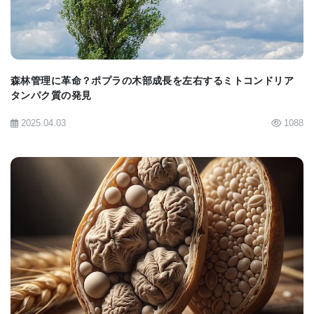
特定のDNAの一配列に付着した場合、遺伝子発現機
関によるこの遺伝子へのアクセスは妨げられる。結
果、遺伝子の発現自体も妨げられるのである。
森林管理に革命？ポプラの木部成長を左右するミトコンドリア
タンパク質の発見
植物花粉粒DNA修飾の研究をさらに深めるため、マ
ーティエンセン博士と研究チームはメチル基と呼ば
2025.04.03
1088
れる特定の化学マークのセットに焦点を当てた。異
なる発達ステージの花粉粒を分けて見たところメチ
ル基のDNAへの付着には特徴的なパターンがあるこ
とが判明した。またそれに伴い低分子RNAの蓄積も
あり、これはサイレンシングに関わる2クラスの低分
BIOMARKET JP
子干渉RNA (siRNAs)を含む。これらの低分子siRNA
はメチル化する場所へのガイドとして機能し、遺伝
子発現を抑制するのである。