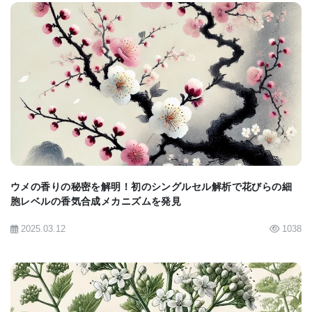
れたものの反復性エピジェネティック・マーキング
につながる。
「植物は前の世代から後天性な形質を受け継ぐこと
BIOMARKET JP
ができる理由のひとつとしてこれが存在するので
す。動物に出来ることはほとんどないでしょう。」
と、マーティエンセン博士は知見する。植物におけ
る形質の継承が追跡可能だということは生産者にと
ウメの香りの秘密を解明！初のシングルセル解析で花びらの細
って重要である。
胞レベルの香気合成メカニズムを発見
「エピジェネティック修飾により継承を同定するこ
2025.03.12
1038
とにより、異種交配に対する考えを変えられるでし
ょう。」マーティエンセン博士は推測する。植物の
温度変化耐性などは、農業および経済に大きな影響
を与えることができるのだ。