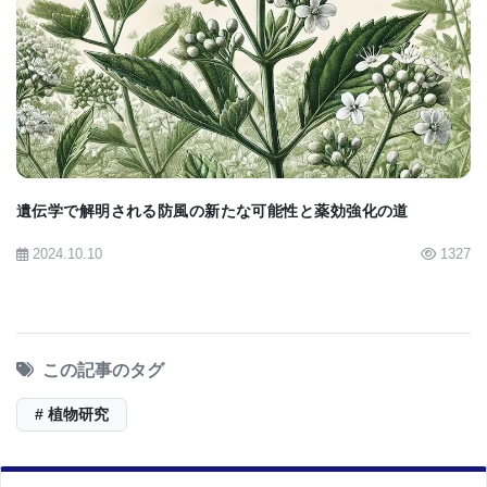
BIOMARKET JP
■原著へのリンクは英語版をご覧ください：
Small
RNAs Key to Plant Inheritance of Acquired Traits
遺伝学で解明される防風の新たな可能性と薬効強化の道
2024.10.10
1327
この記事のタグ
# 植物研究