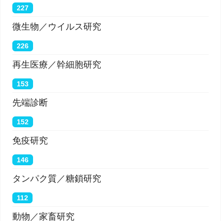
227
微生物／ウイルス研究
226
再生医療／幹細胞研究
153
先端診断
152
免疫研究
146
タンパク質／糖鎖研究
112
動物／家畜研究