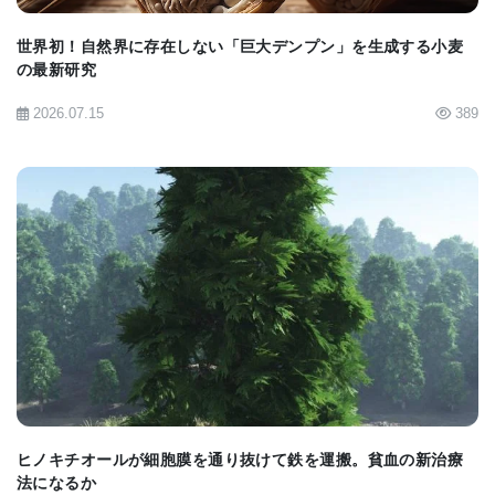
世界初！自然界に存在しない「巨大デンプン」を生成する小麦
マーティエンセン研究室と共同研究者（ポルトガ
の最新研究
ル・リスボンのグルベンキアン科学研究所からの花
2026.07.15
389
粉専門家を含む）による以前の研究は、これらのエ
ピジェネティック・メカニズムがトランスポゾンを
維持するために重要であることを示している。トラ
ンスポゾンは発現しながらゲノムの異なる領域にラ
ンダムに再挿入する機能をもつことから“ジャンピン
BIOMARKET JP
グ遺伝子”とも呼ばれ、DNA損傷や遺伝子機能を妨げ
る可能性があるために危ないとされている。精子で
はトランスポゾンを含むDNAの一部がメチル基を失
うため、発現される可能性を持っていたが、種子胚
ヒノキチオールが細胞膜を通り抜けて鉄を運搬。貧血の新治療
においても同じDNA一配列がメチル化されていたこ
法になるか