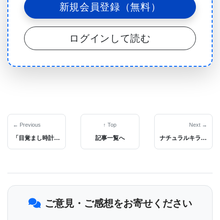
新規会員登録（無料）
DNAに存在し、遺伝子発現を修飾する化学“タグ”を
子孫が継承する遺伝―が動物よりも植物においては
ログインして読む
るかに多く存在するということでした。」と、コー
ルド・スプリング・ハーバー研究所(CSHL)の教授お
よびHHMI-GBMF調査官のロブ・マーティエンセン
博士(Ph.D.)は語る。2012年９月２０日付けのCell誌
（オンライン）に掲載された研究記事においてマー
ティエンセン博士と研究チームは、これらのエピジ
← Previous
↑ Top
Next →
ェネティック・メカニズムを介するゲノム再プログ
「目覚まし時計」遺伝子同定
記事一覧へ
ナチュラルキラー細胞が肺がん感受性の多様性のカギとなるようだ
ラミングが低分子RNAによって誘導され、次の世代
に受け継がれていることを証明した。
ご意見・ご感想をお寄せください
植物では男性生殖系列花粉粒の発達に伴い２つの精