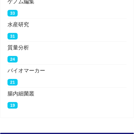
ゲノム編集
33
水産研究
31
質量分析
24
バイオマーカー
21
腸内細菌叢
19