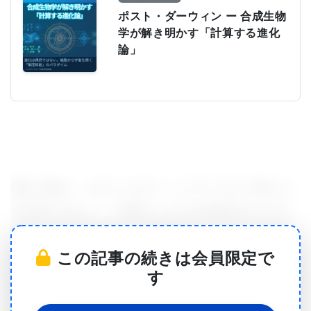
ポスト・ダーウィン ー 合成生物
学が解き明かす「計算する進化
論」
現れた後も、エピジェネティックマークの一部しか
拭き取られない；一部残ったものは前世代から引き
継がれたものであるーどの程度か、ということは今
この記事の続きは会員限定で
に至るまであまり知られていなかった。
す
「我々が分かっていたことは、後成的な遺伝―親