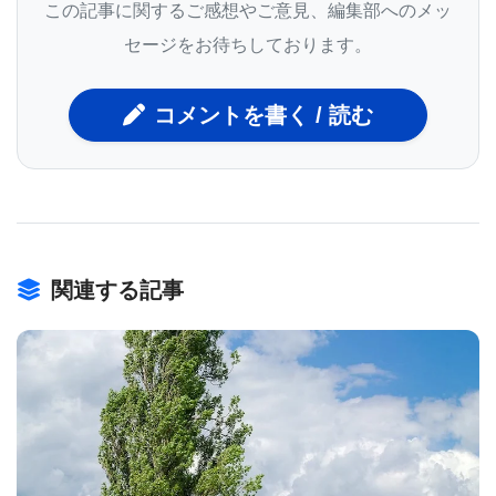
この記事に関するご感想やご意見、編集部へのメッ
子細胞が発生し、栄養核と呼ばれる構造が出来上が
セージをお待ちしております。
る。栄養核は精子細胞にエネルギーおよび栄養分を
配達することから、“ナース細胞”とも呼ばれてい
コメントを書く / 読む
る。胚細胞内のDNAは2つの全く異なる状態で存在す
ることが可能であり、１つではDNAが非常に密集し
ており、個々の遺伝子の“発現”を可能にする細胞機
関によるアクセスが不可能な状態である。もう一つ
の状態ではDNAがそれほど密集していないため、遺
関連する記事
伝子発現が可能である。後者の状態では遺伝子物質
がアクセス可能であるため、様々な化学基（一般的
なのはメチルおよびアセチルの２つ）によって修復
される。これらはDNA上の特定の位置に付着する傾
BIOMARKET JP
向がある。例えばメチルグループが、遺伝子を含む