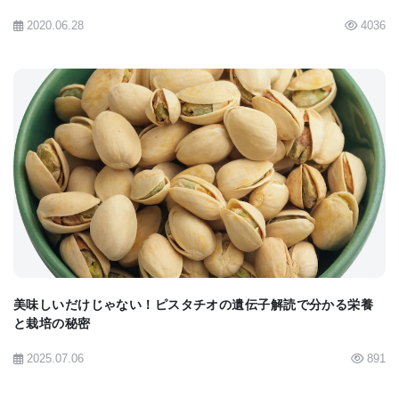
とが、マーティエンセン博士研究チームの本研究に
2020.06.28
4036
よって発見された。
これは成熟花粉のsiRNA（長さ21ヌクレオチド）と
種子胚のsiRNA（長さ２４ヌクレオチド）の蓄積と
関連していた。精子におけるメチル化の損失および
BIOMARKET JP
受精時における再メチル化が、トランスポゾンの認
識と抑制を反映している、とマーティエンセン博士
は推測する。“ナース細胞”におけるメチル化の損失
もまた、研究チームによる重要な知見の一つであ
る。これらの同サイトにおけるメチル化は関連した
美味しいだけじゃない！ピスタチオの遺伝子解読で分かる栄養
と栽培の秘密
精子細胞内に保持されており、また２４ヌクレオチ
ドsiRNAとも関連している。このプロセスは生殖細
2025.07.06
891
胞精子内で事前にメチル化さら次の世代に受け継が