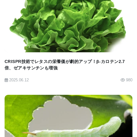
BIOMARKET JP
何を植えるべきか？
「どのミルクウィードの種を植えるべきか、どれく
CRISPR技術でレタスの栄養価が劇的アップ！β-カロテン2.7
倍、ゼアキサンチンも増強
らいの大きさのガーデンが必要かなど、多くの疑問
2025.06.12
980
に答えるため、このプロジェクトとデータを活用し
始めています」とクリンガーは語ります。研究で
は、特に一般的なミルクウィード（common
milkweed）が多く見られ、卵が多く産み付けられる
傾向がありました。また、成熟したミルクウィード
BIOMARKET JP
の方が若い植物よりも卵を見つけやすいことが分か