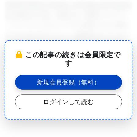
2024年7月31日にFrontiers in Ecology and Evolution
誌に発表された新しい研究では、都市のミルクウィ
ードガーデンにオオカバマダラの卵がどれだけ産み
付けられるかをモニターし、都市部のガーデンがど
のようにオオカバマダラに適しているのかを調査し
この記事の続きは会員限定で
ました。その結果、わずかな小さな都市の庭でもオ
す
オカバマダラを引き寄せ、幼虫の生息地となること
が明らかになりました。
新規会員登録（無料）
ログインして読む
ミルクウィードが都市部でもオオカバマダラを支援