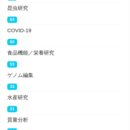
昆虫研究
64
COVID-19
60
食品機能／栄養研究
53
ゲノム編集
33
水産研究
31
質量分析