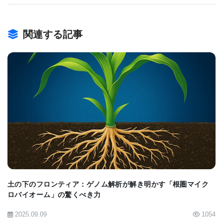
そして最終的にカナダ南部に到達し、夏の終わりに
は新たな「スーパー世代」が生まれ、再び南へ移動
し冬を越します。オオカバマダラの個体群がメキシ
関連する記事
コからカナダまで到達するには、何世代ものミルク
ウィードを食べる幼虫が必要であり、移動ルート全
体にわたってミルクウィードが必要です。
BIOMARKET JP
農地から消えたミルクウィードと都市部の可能性
土の下のフロンティア：ゲノム解析が解き明かす「根圏マイク
「かつては中西部の農地に野生のミルクウィードが
ロバイオーム」の驚くべき力
生えていましたが、現在では農薬によって多くのミ
2025.09.09
1054