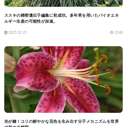
らが生息するエコシステム全体の健康を示す指標で
す。「メキシコからカナダまで広がる広大な風景を
ススキの精密遺伝子編集に初成功。多年草を用いたバイオエネ
ルギー生産の可能性が加速。
横断するため、オオカバマダラは広範囲にわたる環
2023.02.23
2248
境変化の重要な指標となります」と、共同著者でフ
ィールド博物館のケラーサイエンスアクションセン
ターのアスター・ハスレ博士（Aster Hasle, PhD）
は述べています。「オオカバマダラのための対策
は、他のポリネーターにも良い影響をもたらしま
す。」
BIOMARKET JP
[
News release
]
光が鍵！ユリの鮮やかな花色を生み出す分子メカニズムを世界