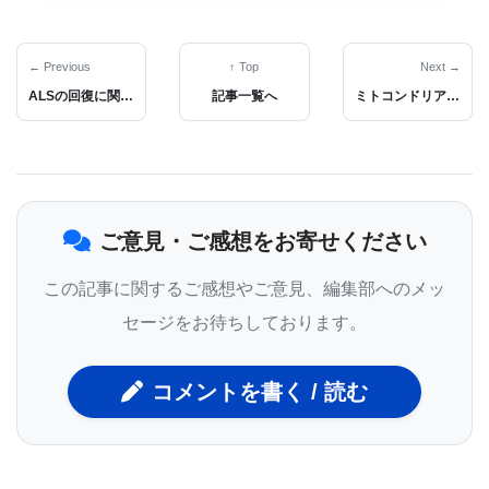
「今回の研究では、バルコニーや屋上のプランター
でも、どこにミルクウィードがあってもオオカバマ
← Previous
↑ Top
Next →
ダラは見つけることができることが分かりました」
ALSの回復に関与する遺伝的要因を特定：新たな治療法開発に向けた第一歩
記事一覧へ
ミトコンドリア損傷と代謝制御：PDK4酵素の役割
と、シカゴにあるフィールド博物館ケラーサイエン
スアクションセンターの地理情報システムアナリス
トであり、研究の筆頭著者であるカレン・クリンガ
ー（Karen Klinger）は述べています。「ミルクウィ
ご意見・ご感想をお寄せください
ードガーデンは形やサイズに関係なく、オオカバマ
この記事に関するご感想やご意見、編集部へのメッ
ダラの生息地に貢献できます。」
セージをお待ちしております。
オオカバマダラは、昆虫の中でも特に変わった移動
パターンを持っています。東部のオオカバマダラは
コメントを書く / 読む
メキシコで冬を越し、春から夏にかけて北米を縦断
しながら卵を産み、次世代が北に移動を続けます。