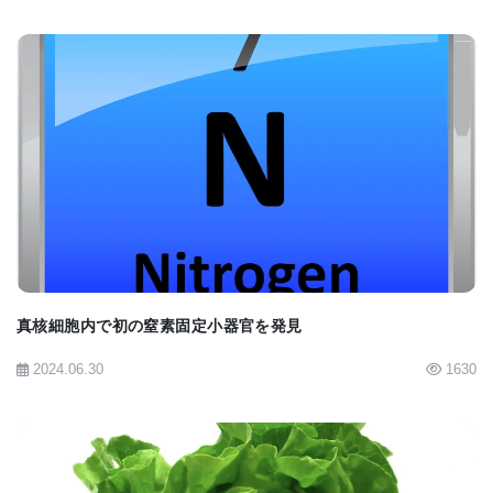
ルクウィードが死滅し、中西部でのオオカバマダラ
の生息地が減少しています」とクリンガーは説明し
ます。これによりオオカバマダラの個体数も減少
し、近年では絶滅危惧種の候補に挙げられていま
す。
BIOMARKET JP
この状況を受け、科学者たちは都市部のミルクウィ
ードガーデンがギャップを埋めることができるかど
うかを調査し始めました。クリンガーらは、シカゴ
地域の住民ボランティアと協力し、都市のミルクウ
真核細胞内で初の窒素固定小器官を発見
ィードにオオカバマダラが卵を産み付ける様子を4年
間にわたりモニターし、5,905件の観察データを収集
2024.06.30
1630
しました。その結果、都市部の庭園でも多くの卵が
確認され、小さなスペースでも大きな効果を生むこ
とが示されました。