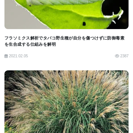
りました。
フラソミクス解析でタバコ野生種が自分を傷つけずに防御毒素
MONARCH法の成立
を生合成する仕組みを解明
2021.02.05
2387
2024年7月24日、イリノイ州のJBプリツカー知事
は、住宅所有者協会がネイティブプランツの植栽を
禁止することを制限し、ネイティブおよびポリネー
ターに優しい庭の設置を支援する「MONARCH法」
BIOMARKET JP
を成立させました。この法案は、オオカバマダラの
保護を促進するための大きな一歩となります。
オオカバマダラは、単なる一種の昆虫ではなく、彼