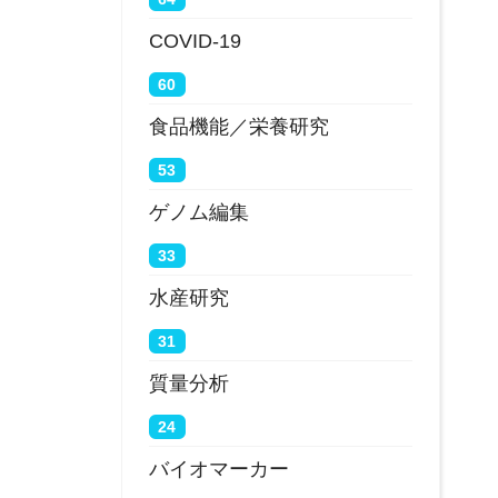
COVID-19
60
食品機能／栄養研究
53
ゲノム編集
33
水産研究
31
質量分析
24
バイオマーカー