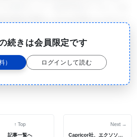
ルを利用することで、臨床専門家はデータセット内の
患の軌跡を可視化し、モデルの予測とベッドサイドで
ことができる。
の続きは会員限定です
ムのメンバーであるヴェンカテッシュ・シバラマン氏は、
くれる可能性に興奮しているように感じられるが、これ
料）
ログインして読む
のかについてはよく知らないかもしれない。」と述べて
ールを利用した結果、ほとんどの医師が意思決定の一部
たという。
分が診察した患者に関する多くのデータをコンピュー
る。このアイデアは、我々がそのデータの一部から学
↑ Top
Next →
速化し、彼らの生活を少し楽にし、また、ケアの一貫
記事一覧へ
Capricor社、エクソソームベースの多価ワクチンの治療可能性を証明する査読付き論文を発表
ないということだ。」と述べ、AIが臨床医の意思決定