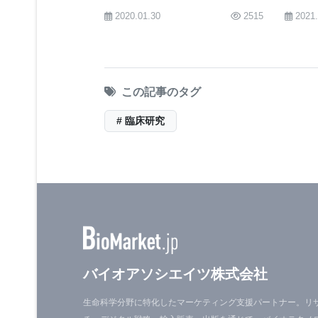
はたくさんあり、それによって最適な
に有効である可能性が発見された
2020.01.30
2515
2021
ゆる状況において最善の方法を知るた
ら、AIは彼らが考えもしなかった方
する手助けをすることができるかもし
この記事のタグ
シバラマン氏の共同研究者には、HC
# 臨床研究
学公衆衛生大学院の上級研究マネージ
ネス大学院の博士候補であるジョエル
の医学部と公衆衛生大学院の重症治療
いる。
シバラマン氏は、「Ignore, Trust or Negot
バイオアソシエイツ株式会社
Based Treatment Recommendat
月にドイツ・ハンブルグで開催されたAssociatio
生命科学分野に特化したマーケティング支援パートナー。リ