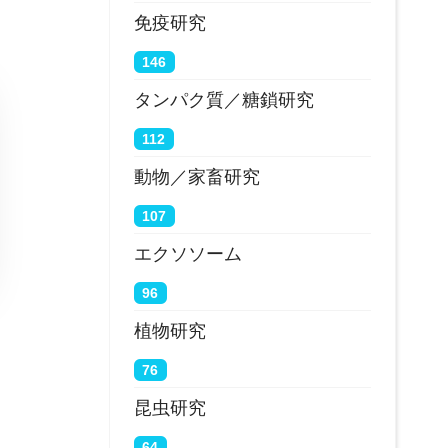
免疫研究
146
タンパク質／糖鎖研究
112
動物／家畜研究
107
エクソソーム
96
植物研究
76
昆虫研究
64