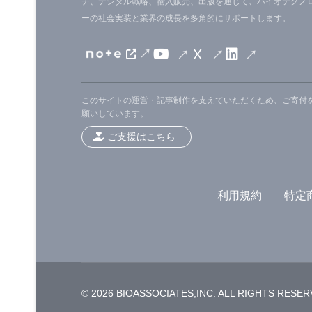
チ、デジタル戦略、輸入販売、出版を通じて、バイオテクノ
on Human Factors in Comp
ーの社会実装と業界の成長を多角的にサポートします。
ンファクターに関する協会会議 ：CHI 
X
[
News release
]
このサイトの運営・記事制作を支えていただくため、ご寄付
願いしています。
ご支援はこちら
利用規約
特定
© 2026 BIOASSOCIATES,INC. ALL RIGHTS RESE