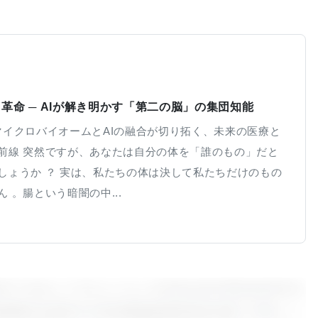
革命 ─ AIが解き明かす「第二の脳」の集団知能
腸内マイクロバイオームとAIの融合が切り拓く、未来の医療と
前線 突然ですが、あなたは自分の体を「誰のもの」だと
しょうか ？ 実は、私たちの体は決して私たちだけのもの
 。腸という暗闇の中...
ータセットでトレーニングされたAI Clinicianモデル
奨事項を提供する対話型臨床意思決定支援（CDS）イ