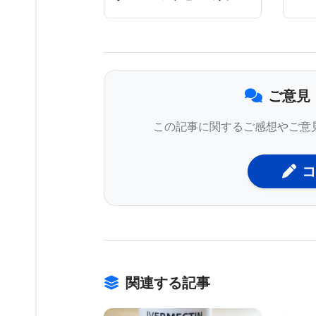
を支援することで、医療の質を向上さ
この研究は、ICUで勤務し、敗血症
究である。研究チームは、4つの模擬
ご意見
Clinician Explorerインタ
この記事に関するご感想やご意
を完全に無視して自分自身で判断する
かった。
コ
研究チームは、「無視」「依存」「検
見に影響を受けない「無視」グループ
「依存」グループが存在した。また、
受け入れるか否かを決定した。しかし
関連する記事
少なくとも1つの決定で推奨の個々の