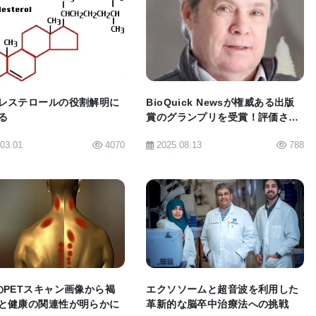
plorer」を改善するためのヒントにもなる。臨床医は、AIが患
BIOMARKET JP
BIOMARKET JP
いことに懸念を示し、AIが教えられたことに反する推
シバラマン氏は、「CDSが、臨床医が通常行うことや
逸脱している場合、その理由がよく分かっていない」
レステロールの役割解明に
BioQuick Newsが権威ある出版
の推奨を検証する方法を決定することに集中すると語
る
賞のグランプリを受賞！評価され
た科学コミュニケーションの卓越
.03.01
4070
2025.08.13
788
性
械学習とAIが必要となる困難な問題である。しかし、
Iによる医療の進歩が期待される。
BIOMARKET JP
BIOMARKET JP
定を代替・複製することではなく、AIを使って過去の
いパターンを明らかにすることを目的としている。チ
のPETスキャン画像から褐
エクソソームと超音波を利用した
血症のように、患者によって症状が大きく異なる病気
と健康の関連性が明らかに
革新的な脳卒中治療法への挑戦