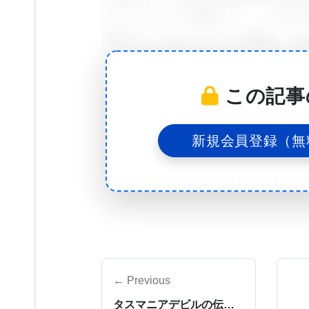
ンターフェースを設計した。このモデ
患者をフィルタリングして検索し、疾
行われる実際の治療決定とを比較する
この記事
HCIIの博士課程の学生で研究チー
「臨床医は、AIが自分たちを助けて
新規会員登録（無
らのAIツールがどのように機能する
いる。しかし、実際にAIベースのツ
にその支援を取り入れたことがわかっ
シバラマン氏は、「臨床医は常に、自
タシステムや電子カルテに入力してい
← Previous
ぶことで、彼らのプロセスの一部を高
タスマニアデビルの伝染性がんを初めて解読。詳細な遺伝子地図から腫瘍の起源と今後の進化が示唆された。
性を向上させることができるかもしれ