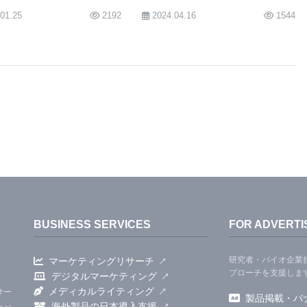
行動方針も異なるかもしれない。一人の人間が、あら
.01.25
2192
2024.04.16
1544
めに、すべての知識を蓄積することは不可能だ。だか
向へ誘導したり、彼らが最良の行動と考えることを検証
れない。」と述べている。
IIの助教授であるアダム・ペラー博士、ピッツバーグ大
ャーであるリー・ブコウスキー、ピッツのカッツビジ
・レヴィン、UPMCの重症治療医学科の医師でピット
医学と医療政策の准教授のジェレミー・カーン博士が
BUSINESS SERVICES
FOR ADVERTI
iate：Understanding Clinician Acceptance of AI-
研究者・バイオ企業
マーケティングリサーチ
ions in Health Care」と題されたチームの論文を、2023年4
プローチを支援しま
デジタルマーケティング
n for Computing Machinery's Conference
メディカルライティング
サー
製品掲載・バ
海外製品の日本導入支援