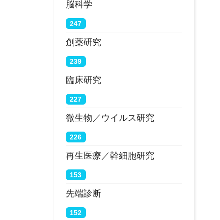
脳科学
247
創薬研究
239
臨床研究
227
微生物／ウイルス研究
226
再生医療／幹細胞研究
153
先端診断
152