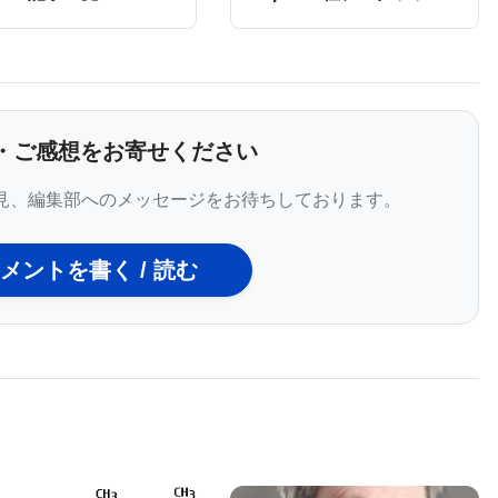
せる可能性があることを示唆している。
の治療経験がある24人の臨床医を対象に行われた音読研
患者ケースを評価し、治療方針を決定するために、AI
・ご感想をお寄せください
ーフェースを使用した。臨床医は、AIに完全に判断を委ねるか、AI
見、編集部へのメッセージをお待ちしております。
と考えていたが、結果はそう二者択一的なものではな
メントを書く / 読む
討」「交渉」の4つの共通する行動を挙げた。AIの意
や、すべての意思決定においてAIの意見を受け入れる
「検討する」グループでは、AIの推奨事項を考慮し、
、ほとんどの参加者は「交渉する」グループに属し、
側面を受け入れた医師が含まれていた。