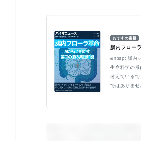
おすすめ書籍
腸内フローラ
&nbsp; 
生命科学の最
考えているで
ではありません
研究チームは、18,000人以上の患者のデ
を使用して、敗血症の治療に関する推