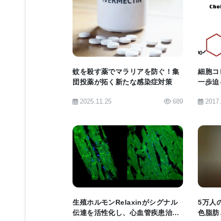
この結果は、AI「Clinician Ex
BIOMARKET JP
者の全体的なデータにアクセスできな
奨を行った場合には懐疑的であった。
ベストプラクティスと考えることから
蚊を殺す薬でマラリアを防ぐ！集
細胞コ
と述べ、そのデータを提供し、これら
団投薬が拓く新たな感染症対策
一歩迫
った。
2025.11.25
689
2017
このような問題に取り組むことは、機
今後もこのような研究が進められ、A
BIOMARKET JP
このチームの研究は、臨床医の意思決
患者の転帰で見逃していたかもしれな
生殖ホルモンRelaxinがシグナル
5万人
ームリーダーのシバラマン氏は、「敗
伝達を活性化し、心血管疾患治療
色脂肪